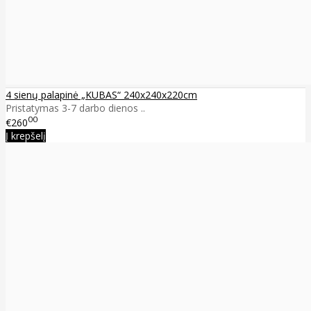
4 sienų palapinė „KUBAS“ 240x240x220cm
Pristatymas 3-7 darbo dienos ..
00
€260
Į krepšelį