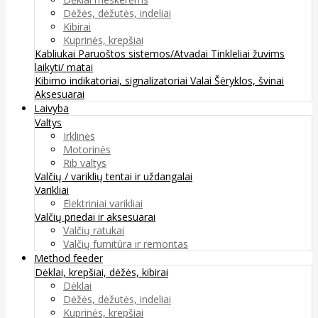
Dėžės, dėžutės, indeliai
Kibirai
Kuprinės, krepšiai
Kabliukai
Paruoštos sistemos/Atvadai
Tinkleliai žuvims
laikyti/ matai
Kibimo indikatoriai, signalizatoriai
Valai
Šėryklos, švinai
Aksesuarai
Laivyba
Valtys
Irklinės
Motorinės
Rib valtys
Valčių / variklių tentai ir uždangalai
Varikliai
Elektriniai varikliai
Valčių priedai ir aksesuarai
Valčių ratukai
Valčių furnitūra ir remontas
Method feeder
Dėklai, krepšiai, dėžės, kibirai
Dėklai
Dėžės, dėžutės, indeliai
Kuprinės, krepšiai