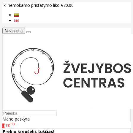
Iki nemokamo pristatymo liko €70.00
Navigacija
Mano paskyra
00
€0
0
Prekių krepšelis tuščias!