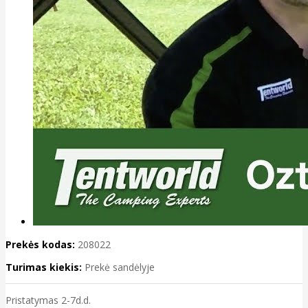
Prekės kodas:
208022
Turimas kiekis:
Prekė sandėlyje
Pristatymas 2-7d.d.