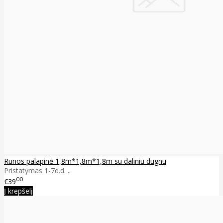
Runos palapinė 1,8m*1,8m*1,8m su daliniu dugnu
Pristatymas 1-7d.d. ..
00
€39
Į krepšelį