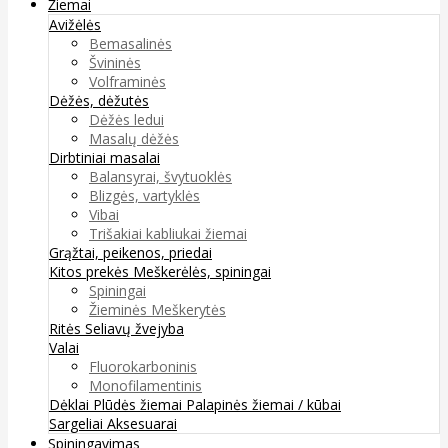
Žiemai
Avižėlės
Bemasalinės
Švininės
Volframinės
Dėžės, dėžutės
Dėžės ledui
Masalų dėžės
Dirbtiniai masalai
Balansyrai, švytuoklės
Blizgės, vartyklės
Vibai
Trišakiai kabliukai žiemai
Grąžtai, peikenos, priedai
Kitos prekės
Meškerėlės, spiningai
Spiningai
Žieminės Meškerytės
Ritės
Seliavų žvejyba
Valai
Fluorokarboninis
Monofilamentinis
Dėklai
Plūdės žiemai
Palapinės žiemai / kūbai
Sargeliai
Aksesuarai
Spiningavimas