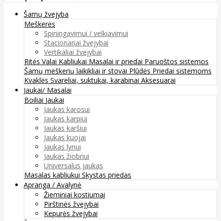
Šamų žvejyba
Meškerės
Spiningavimui / velkiavimui
Stacionariai žvejybai
Vertikaliai žvejybai
Ritės
Valai
Kabliukai
Masalai ir priedai
Paruoštos sistemos
Šamų meškerių laikikliai ir stovai
Plūdės
Priedai sistemoms
Kvaklės
Svareliai, suktukai, karabinai
Aksesuarai
Jaukai/ Masalai
Boiliai
Jaukai
Jaukas karosui
Jaukas karpiui
Jaukas karšiui
Jaukas kuojai
Jaukas lynui
Jaukas žiobriui
Universalus jaukas
Masalas kabliukui
Skystas priedas
Apranga / Avalynė
Žieminiai kostiumai
Pirštinės žvejybai
Kepurės žvejybai