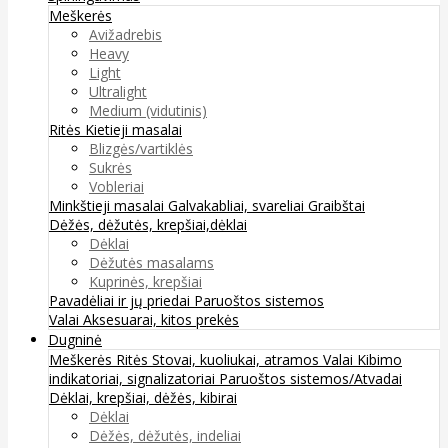
Meškerės
Avižadrebis
Heavy
Light
Ultralight
Medium (vidutinis)
Ritės
Kietieji masalai
Blizgės/vartiklės
Sukrės
Vobleriai
Minkštieji masalai
Galvakabliai, svareliai
Graibštai
Dėžės, dėžutės, krepšiai,dėklai
Dėklai
Dėžutės masalams
Kuprinės, krepšiai
Pavadėliai ir jų priedai
Paruoštos sistemos
Valai
Aksesuarai, kitos prekės
Dugninė
Meškerės
Ritės
Stovai, kuoliukai, atramos
Valai
Kibimo
indikatoriai, signalizatoriai
Paruoštos sistemos/Atvadai
Dėklai, krepšiai, dėžės, kibirai
Dėklai
Dėžės, dėžutės, indeliai