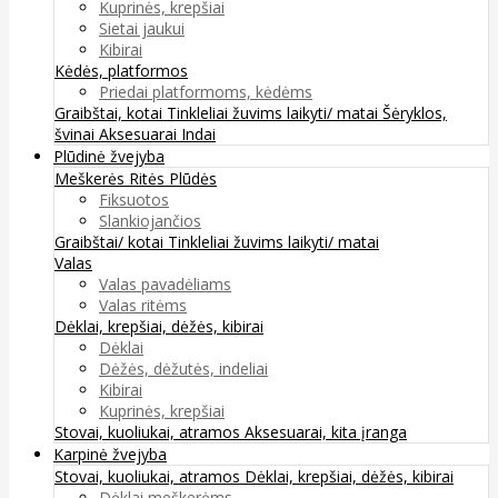
Kuprinės, krepšiai
Sietai jaukui
Kibirai
Kėdės, platformos
Priedai platformoms, kėdėms
Graibštai, kotai
Tinkleliai žuvims laikyti/ matai
Šėryklos,
švinai
Aksesuarai
Indai
Plūdinė žvejyba
Meškerės
Ritės
Plūdės
Fiksuotos
Slankiojančios
Graibštai/ kotai
Tinkleliai žuvims laikyti/ matai
Valas
Valas pavadėliams
Valas ritėms
Dėklai, krepšiai, dėžės, kibirai
Dėklai
Dėžės, dėžutės, indeliai
Kibirai
Kuprinės, krepšiai
Stovai, kuoliukai, atramos
Aksesuarai, kita įranga
Karpinė žvejyba
Stovai, kuoliukai, atramos
Dėklai, krepšiai, dėžės, kibirai
Dėklai meškerėms