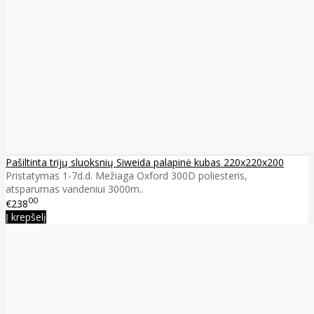
Pašiltinta trijų sluoksnių Siweida palapinė kubas 220x220x200
Pristatymas 1-7d.d. Mežiaga Oxford 300D poliesteris,
atsparumas vandeniui 3000m..
00
€238
Į krepšelį