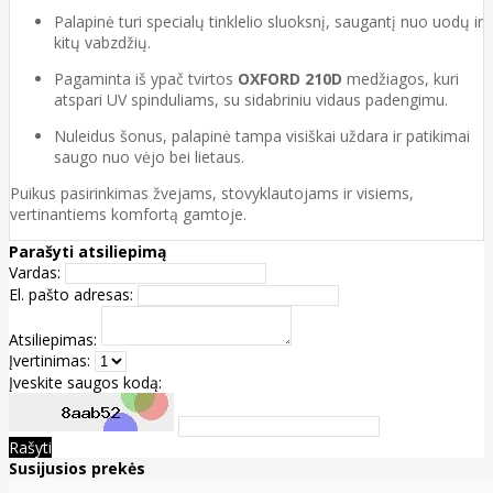
Palapinė turi specialų tinklelio sluoksnį, saugantį nuo uodų ir
kitų vabzdžių.
Pagaminta iš ypač tvirtos
OXFORD 210D
medžiagos, kuri
atspari UV spinduliams, su sidabriniu vidaus padengimu.
Nuleidus šonus, palapinė tampa visiškai uždara ir patikimai
saugo nuo vėjo bei lietaus.
Puikus pasirinkimas žvejams, stovyklautojams ir visiems,
vertinantiems komfortą gamtoje.
Parašyti atsiliepimą
Vardas:
El. pašto adresas:
Atsiliepimas:
Įvertinimas:
Įveskite saugos kodą:
Rašyti
Susijusios prekės