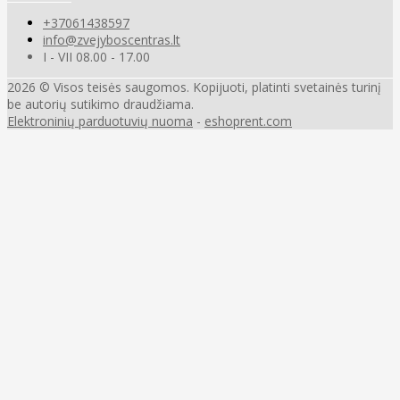
+37061438597
info@zvejyboscentras.lt
I - VII 08.00 - 17.00
2026 © Visos teisės saugomos. Kopijuoti, platinti svetainės turinį
be autorių sutikimo draudžiama.
Elektroninių parduotuvių nuoma
-
eshoprent.com