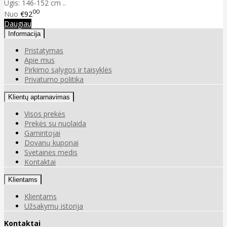
Ūgis: 146-152 cm ..
00
Nuo
€92
Daugiau
Informacija
Pristatymas
Apie mus
Pirkimo sąlygos ir taisyklės
Privatumo politika
Klientų aptarnavimas
Visos prekės
Prekės su nuolaida
Gamintojai
Dovanų kuponai
Svetainės medis
Kontaktai
Klientams
Klientams
Užsakymų istorija
Kontaktai