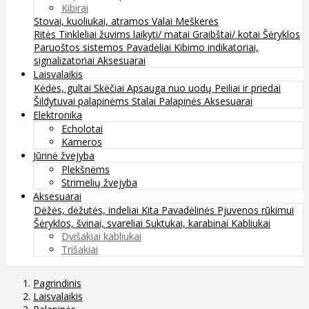
Kibirai
Stovai, kuoliukai, atramos
Valai
Meškerės
Ritės
Tinkleliai žuvims laikyti/ matai
Graibštai/ kotai
Šėryklos
Paruoštos sistemos
Pavadėliai
Kibimo indikatoriai,
signalizatoriai
Aksesuarai
Laisvalaikis
Kėdės, gultai
Skėčiai
Apsauga nuo uodų
Peiliai ir priedai
Šildytuvai palapinėms
Stalai
Palapinės
Aksesuarai
Elektronika
Echolotai
Kameros
Jūrinė žvejyba
Plekšnėms
Strimelių žvejyba
Aksesuarai
Dėžės, dėžutės, indeliai
Kita
Pavadėlinės
Pjuvenos rūkimui
Šėryklos, švinai, svareliai
Suktukai, karabinai
Kabliukai
Dvišakiai kabliukai
Trišakiai
Pagrindinis
Laisvalaikis