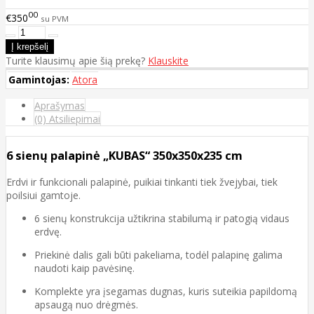
00
€350
su PVM
Turite klausimų apie šią prekę?
Klauskite
Gamintojas:
Atora
Aprašymas
(0) Atsiliepimai
6 sienų palapinė „KUBAS“ 350x350x235 cm
Erdvi ir funkcionali palapinė, puikiai tinkanti tiek žvejybai, tiek
poilsiui gamtoje.
6 sienų konstrukcija užtikrina stabilumą ir patogią vidaus
erdvę.
Priekinė dalis gali būti pakeliama, todėl palapinę galima
naudoti kaip pavėsinę.
Komplekte yra įsegamas dugnas, kuris suteikia papildomą
apsaugą nuo drėgmės.