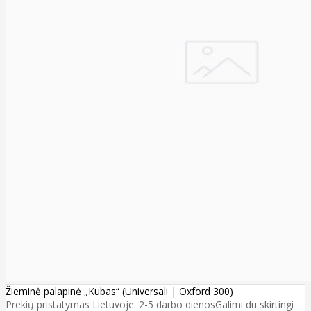
Žieminė palapinė „Kubas“ (Universali | Oxford 300)
Prekių pristatymas Lietuvoje: 2-5 darbo dienos​ Galimi du skirtingi