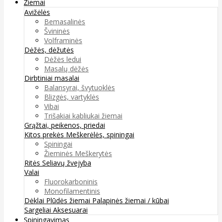
Žiemai
Avižėlės
Bemasalinės
Švininės
Volframinės
Dėžės, dėžutės
Dėžės ledui
Masalų dėžės
Dirbtiniai masalai
Balansyrai, švytuoklės
Blizgės, vartyklės
Vibai
Trišakiai kabliukai žiemai
Grąžtai, peikenos, priedai
Kitos prekės
Meškerėlės, spiningai
Spiningai
Žieminės Meškerytės
Ritės
Seliavų žvejyba
Valai
Fluorokarboninis
Monofilamentinis
Dėklai
Plūdės žiemai
Palapinės žiemai / kūbai
Sargeliai
Aksesuarai
Spiningavimas