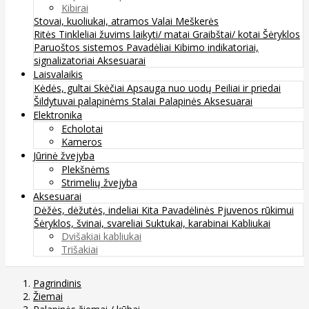
Kibirai
Stovai, kuoliukai, atramos
Valai
Meškerės
Ritės
Tinkleliai žuvims laikyti/ matai
Graibštai/ kotai
Šėryklos
Paruoštos sistemos
Pavadėliai
Kibimo indikatoriai,
signalizatoriai
Aksesuarai
Laisvalaikis
Kėdės, gultai
Skėčiai
Apsauga nuo uodų
Peiliai ir priedai
Šildytuvai palapinėms
Stalai
Palapinės
Aksesuarai
Elektronika
Echolotai
Kameros
Jūrinė žvejyba
Plekšnėms
Strimelių žvejyba
Aksesuarai
Dėžės, dėžutės, indeliai
Kita
Pavadėlinės
Pjuvenos rūkimui
Šėryklos, švinai, svareliai
Suktukai, karabinai
Kabliukai
Dvišakiai kabliukai
Trišakiai
Pagrindinis
Žiemai