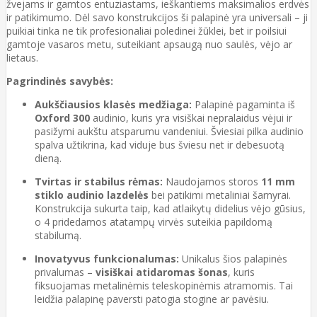
žvejams ir gamtos entuziastams, ieškantiems maksimalios erdvės
ir patikimumo. Dėl savo konstrukcijos ši palapinė yra universali – ji
puikiai tinka ne tik profesionaliai poledinei žūklei, bet ir poilsiui
gamtoje vasaros metu, suteikiant apsaugą nuo saulės, vėjo ar
lietaus.
Pagrindinės savybės:
Aukščiausios klasės medžiaga:
Palapinė pagaminta iš
Oxford 300
audinio, kuris yra visiškai nepralaidus vėjui ir
pasižymi aukštu atsparumu vandeniui. Šviesiai pilka audinio
spalva užtikrina, kad viduje bus šviesu net ir debesuotą
dieną.
Tvirtas ir stabilus rėmas:
Naudojamos storos
11 mm
stiklo audinio lazdelės
bei patikimi metaliniai šarnyrai.
Konstrukcija sukurta taip, kad atlaikytų didelius vėjo gūsius,
o 4 pridedamos atatampų virvės suteikia papildomą
stabilumą.
Inovatyvus funkcionalumas:
Unikalus šios palapinės
privalumas –
visiškai atidaromas šonas
, kuris
fiksuojamas metalinėmis teleskopinėmis atramomis. Tai
leidžia palapinę paversti patogia stogine ar pavėsiu.