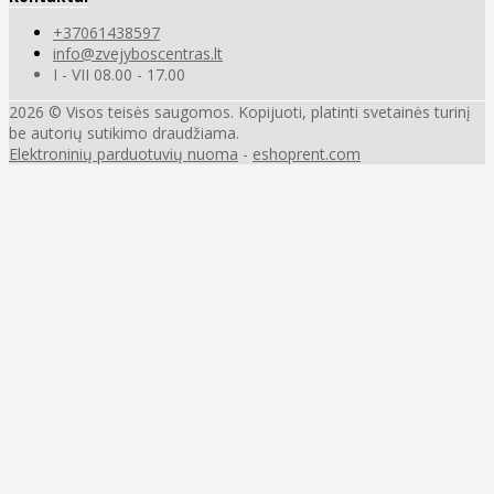
+37061438597
info@zvejyboscentras.lt
I - VII 08.00 - 17.00
2026 © Visos teisės saugomos. Kopijuoti, platinti svetainės turinį
be autorių sutikimo draudžiama.
Elektroninių parduotuvių nuoma
-
eshoprent.com