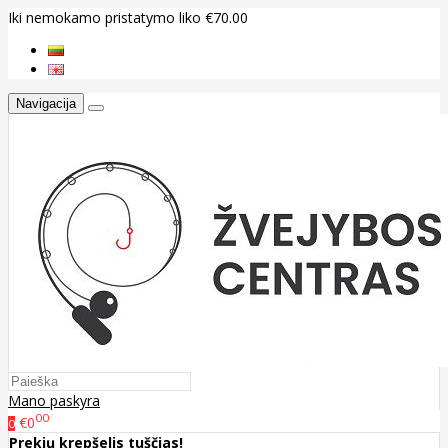
Iki nemokamo pristatymo liko €70.00
Navigacija
Mano paskyra
00
€0
0
Prekių krepšelis tuščias!