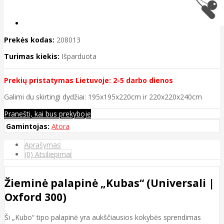
Prekės kodas:
208013
Turimas kiekis:
Išparduota
Prekių pristatymas Lietuvoje: 2-5 darbo dienos​
Galimi du skirtingi dydžiai: 195x195x220cm ir 220x220x240cm
Pranešti, kai bus prekyboje
Gamintojas:
Atora
Aprašymas
(0) Atsiliepimai
Žieminė palapinė „Kubas“ (Universali |
Oxford 300)
Ši „Kubo“ tipo palapinė yra aukščiausios kokybės sprendimas