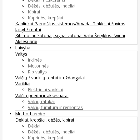
Dėžės, dėžutės, indeliai
Kibirai
Kuprinės, krepšiai
Kabliukai
Paruoštos sistemos/Atvadai
Tinkleliai žuvims
laikyti/ matai
Kibimo indikatoriai, signalizatoriai
Valai
Šėryklos, švinai
Aksesuarai
Laivyba
Valtys
Irklinės
Motorinės
Rib valtys
Valčių / variklių tentai ir uždangalai
Varikliai
Elektriniai varikliai
Valčių priedai ir aksesuarai
Valčių ratukai
Valčių furnitūra ir remontas
Method feeder
Dėklai, krepšiai, dėžės, kibirai
Dėklai
Dėžės, dėžutės, indeliai
Kuprinės, krepšiai