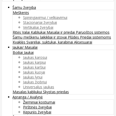
Šamų žvejyba
Meškerės
Spiningavimui / velkiavimui
Stacionariai žvejybai
Vertikaliai žvejybai
Ritės
Valai
Kabliukai
Masalai ir priedai
Paruoštos sistemos
Šamų meškerių laikikliai ir stovai
Plūdės
Priedai sistemoms
Kvaklės
Svareliai, suktukai, karabinai
Aksesuarai
Jaukai/ Masalai
Boiliai
Jaukai
Jaukas karosui
Jaukas karpiui
Jaukas karšiui
Jaukas kuojai
Jaukas lynui
Jaukas žiobriui
Universalus jaukas
Masalas kabliukui
Skystas priedas
Apranga / Avalynė
Žieminiai kostiumai
Pirštinės žvejybai
Kepurės žvejybai