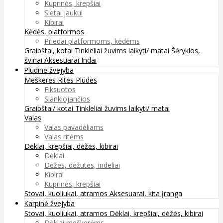
Kuprinės, krepšiai
Sietai jaukui
Kibirai
Kėdės, platformos
Priedai platformoms, kėdėms
Graibštai, kotai
Tinkleliai žuvims laikyti/ matai
Šėryklos,
švinai
Aksesuarai
Indai
Plūdinė žvejyba
Meškerės
Ritės
Plūdės
Fiksuotos
Slankiojančios
Graibštai/ kotai
Tinkleliai žuvims laikyti/ matai
Valas
Valas pavadėliams
Valas ritėms
Dėklai, krepšiai, dėžės, kibirai
Dėklai
Dėžės, dėžutės, indeliai
Kibirai
Kuprinės, krepšiai
Stovai, kuoliukai, atramos
Aksesuarai, kita įranga
Karpinė žvejyba
Stovai, kuoliukai, atramos
Dėklai, krepšiai, dėžės, kibirai
Dėklai meškerėms