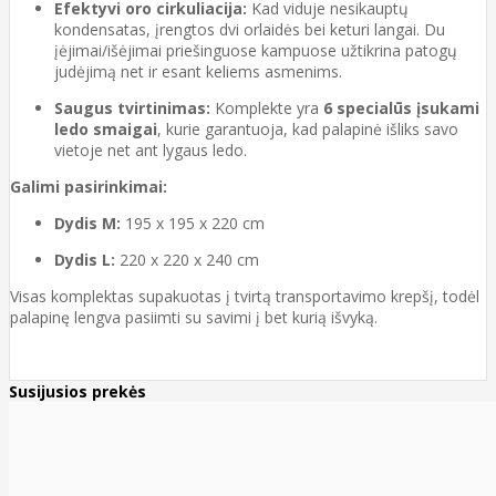
Efektyvi oro cirkuliacija:
Kad viduje nesikauptų
kondensatas, įrengtos dvi orlaidės bei keturi langai. Du
įėjimai/išėjimai priešinguose kampuose užtikrina patogų
judėjimą net ir esant keliems asmenims.
Saugus tvirtinimas:
Komplekte yra
6 specialūs įsukami
ledo smaigai
, kurie garantuoja, kad palapinė išliks savo
vietoje net ant lygaus ledo.
Galimi pasirinkimai:
Dydis M:
195 x 195 x 220 cm
Dydis L:
220 x 220 x 240 cm
Visas komplektas supakuotas į tvirtą transportavimo krepšį, todėl
palapinę lengva pasiimti su savimi į bet kurią išvyką.
Susijusios prekės