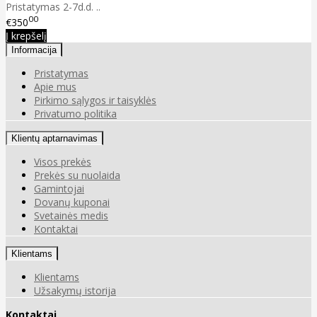
Pristatymas 2-7d.d. ..
00
€350
Į krepšelį
Informacija
Pristatymas
Apie mus
Pirkimo sąlygos ir taisyklės
Privatumo politika
Klientų aptarnavimas
Visos prekės
Prekės su nuolaida
Gamintojai
Dovanų kuponai
Svetainės medis
Kontaktai
Klientams
Klientams
Užsakymų istorija
Kontaktai