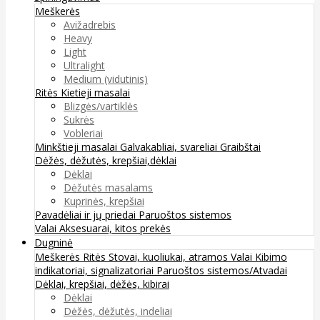
Meškerės
Avižadrebis
Heavy
Light
Ultralight
Medium (vidutinis)
Ritės
Kietieji masalai
Blizgės/vartiklės
Sukrės
Vobleriai
Minkštieji masalai
Galvakabliai, svareliai
Graibštai
Dėžės, dėžutės, krepšiai,dėklai
Dėklai
Dėžutės masalams
Kuprinės, krepšiai
Pavadėliai ir jų priedai
Paruoštos sistemos
Valai
Aksesuarai, kitos prekės
Dugninė
Meškerės
Ritės
Stovai, kuoliukai, atramos
Valai
Kibimo
indikatoriai, signalizatoriai
Paruoštos sistemos/Atvadai
Dėklai, krepšiai, dėžės, kibirai
Dėklai
Dėžės, dėžutės, indeliai