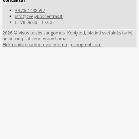
Kontaktai
+37061438597
info@zvejyboscentras.lt
I - VII 08.00 - 17.00
2026 © Visos teisės saugomos. Kopijuoti, platinti svetainės turinį
be autorių sutikimo draudžiama.
Elektroninių parduotuvių nuoma
-
eshoprent.com