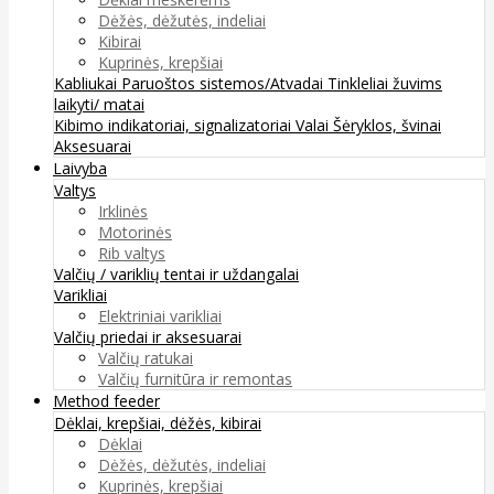
Dėžės, dėžutės, indeliai
Kibirai
Kuprinės, krepšiai
Kabliukai
Paruoštos sistemos/Atvadai
Tinkleliai žuvims
laikyti/ matai
Kibimo indikatoriai, signalizatoriai
Valai
Šėryklos, švinai
Aksesuarai
Laivyba
Valtys
Irklinės
Motorinės
Rib valtys
Valčių / variklių tentai ir uždangalai
Varikliai
Elektriniai varikliai
Valčių priedai ir aksesuarai
Valčių ratukai
Valčių furnitūra ir remontas
Method feeder
Dėklai, krepšiai, dėžės, kibirai
Dėklai
Dėžės, dėžutės, indeliai
Kuprinės, krepšiai