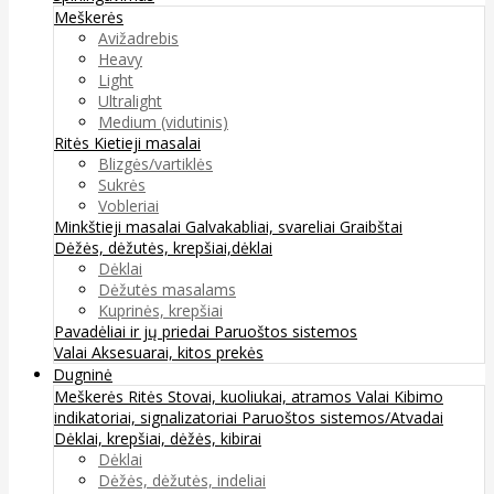
Meškerės
Avižadrebis
Heavy
Light
Ultralight
Medium (vidutinis)
Ritės
Kietieji masalai
Blizgės/vartiklės
Sukrės
Vobleriai
Minkštieji masalai
Galvakabliai, svareliai
Graibštai
Dėžės, dėžutės, krepšiai,dėklai
Dėklai
Dėžutės masalams
Kuprinės, krepšiai
Pavadėliai ir jų priedai
Paruoštos sistemos
Valai
Aksesuarai, kitos prekės
Dugninė
Meškerės
Ritės
Stovai, kuoliukai, atramos
Valai
Kibimo
indikatoriai, signalizatoriai
Paruoštos sistemos/Atvadai
Dėklai, krepšiai, dėžės, kibirai
Dėklai
Dėžės, dėžutės, indeliai