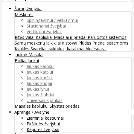
Šamų žvejyba
Meškerės
Spiningavimui / velkiavimui
Stacionariai žvejybai
Vertikaliai žvejybai
Ritės
Valai
Kabliukai
Masalai ir priedai
Paruoštos sistemos
Šamų meškerių laikikliai ir stovai
Plūdės
Priedai sistemoms
Kvaklės
Svareliai, suktukai, karabinai
Aksesuarai
Jaukai/ Masalai
Boiliai
Jaukai
Jaukas karosui
Jaukas karpiui
Jaukas karšiui
Jaukas kuojai
Jaukas lynui
Jaukas žiobriui
Universalus jaukas
Masalas kabliukui
Skystas priedas
Apranga / Avalynė
Žieminiai kostiumai
Pirštinės žvejybai
Kepurės žvejybai