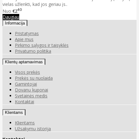
vielas užlenkti, kad jos geriau įs..
40
Nuo
€2
Daugiau
Informacija
Pristatymas
Apie mus
Pirkimo sąlygos ir taisyklės
Privatumo politika
Klientų aptarnavimas
Visos prekės
Prekės su nuolaida
Gamintojai
Dovanų kuponai
Svetainės medis
Kontaktai
Klientams
Klientams
Užsakymų istorija