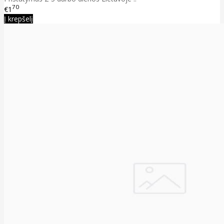
70
€1
Į krepšelį