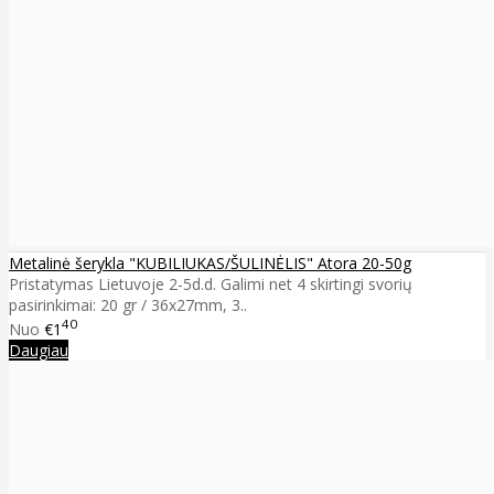
Metalinė šerykla "KUBILIUKAS/ŠULINĖLIS" Atora 20-50g
Pristatymas Lietuvoje 2-5d.d. Galimi net 4 skirtingi svorių
pasirinkimai: 20 gr / 36x27mm, 3..
40
Nuo
€1
Daugiau