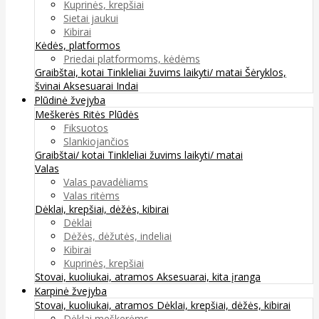
Kuprinės, krepšiai
Sietai jaukui
Kibirai
Kėdės, platformos
Priedai platformoms, kėdėms
Graibštai, kotai
Tinkleliai žuvims laikyti/ matai
Šėryklos,
švinai
Aksesuarai
Indai
Plūdinė žvejyba
Meškerės
Ritės
Plūdės
Fiksuotos
Slankiojančios
Graibštai/ kotai
Tinkleliai žuvims laikyti/ matai
Valas
Valas pavadėliams
Valas ritėms
Dėklai, krepšiai, dėžės, kibirai
Dėklai
Dėžės, dėžutės, indeliai
Kibirai
Kuprinės, krepšiai
Stovai, kuoliukai, atramos
Aksesuarai, kita įranga
Karpinė žvejyba
Stovai, kuoliukai, atramos
Dėklai, krepšiai, dėžės, kibirai
Dėklai meškerėms