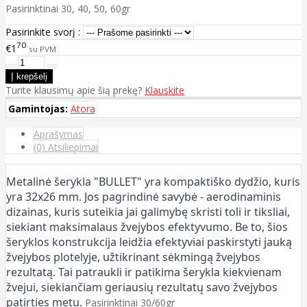
Pasirinktinai 30, 40, 50, 60gr
Pasirinkite svorį :
70
€1
su PVM
Turite klausimų apie šią prekę?
Klauskite
Gamintojas:
Atora
Aprašymas
(0) Atsiliepimai
Metalinė šerykla "BULLET" yra kompaktiško dydžio, kuris
yra 32x26 mm. Jos pagrindinė savybė - aerodinaminis
dizainas, kuris suteikia jai galimybę skristi toli ir tiksliai,
siekiant maksimalaus žvejybos efektyvumo. Be to, šios
šeryklos konstrukcija leidžia efektyviai paskirstyti jauką
žvejybos plotelyje, užtikrinant sėkmingą žvejybos
rezultatą. Tai patraukli ir patikima šerykla kiekvienam
žvejui, siekiančiam geriausių rezultatų savo žvejybos
patirties metu.
Pasirinktinai 30/60gr