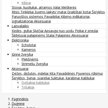
Kibirai
Stovai, kuoliukai, atramos
Valai
Meškerės
Ritės
Tinkleliai žuvims laikyti/ matai
Graibštai/ kotai
Šėryklos
Paruoštos sistemos
Pavadėliai
Kibimo indikatoriai,
signalizatoriai
Aksesuarai
Laisvalaikis
Kėdės, gultai
Skėčiai
Apsauga nuo uodų
Peiliai ir priedai
Šildytuvai palapinėms
Stalai
Palapinės
Aksesuarai
Elektronika
Echolotai
Kameros
Jūrinė žvejyba
Plekšnėms
Strimelių žvejyba
Aksesuarai
Dėžės, dėžutės, indeliai
Kita
Pavadėlinės
Pjuvenos rūkimui
Šėryklos, švinai, svareliai
Suktukai, karabinai
Kabliukai
Dvišakiai kabliukai
Trišakiai
Pagrindinis
Dugninė