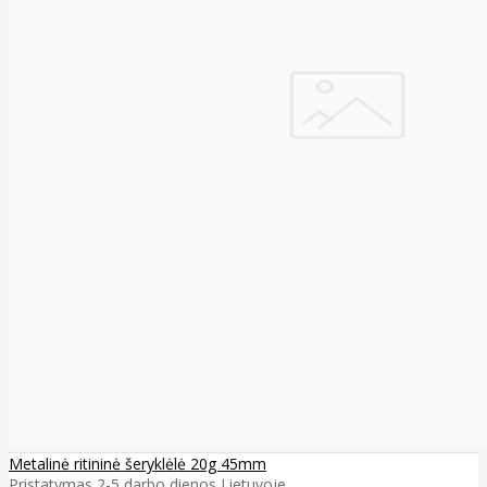
Metalinė ritininė šeryklėlė 20g 45mm
Pristatymas 2-5 darbo dienos Lietuvoje ..