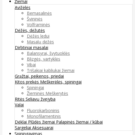
Žiemai
Avižėlės
Bemasalinės
Švininės
Volframinės
Dėžės, dėžutės
Dėžės ledui
Masalų dėžės
Dirbtiniai masalai
Balansyrai, švytuoklės
Blizgės, vartyklės
Vibai
Trišakiai kabliukai žiemai
Grąžtai, peikenos, priedai
Kitos prekės
Meškerėlės, spiningai
Spiningai
Žieminės Meškerytės
Ritės
Seliavų žvejyba
Valai
Fluorokarboninis
Monofilamentinis
Dėklai
Plūdės žiemai
Palapinės žiemai / kūbai
Sargeliai
Aksesuarai
Spiningavimas