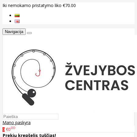
Iki nemokamo pristatymo liko €70.00
Navigacija
Mano paskyra
00
€0
0
Prekių krepšelis tuščias!