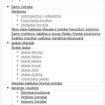
Šamų žvejyba
Meškerės
Spiningavimui / velkiavimui
Stacionariai žvejybai
Vertikaliai žvejybai
Ritės
Valai
Kabliukai
Masalai ir priedai
Paruoštos sistemos
Šamų meškerių laikikliai ir stovai
Plūdės
Priedai sistemoms
Kvaklės
Svareliai, suktukai, karabinai
Aksesuarai
Jaukai/ Masalai
Boiliai
Jaukai
Jaukas karosui
Jaukas karpiui
Jaukas karšiui
Jaukas kuojai
Jaukas lynui
Jaukas žiobriui
Universalus jaukas
Masalas kabliukui
Skystas priedas
Apranga / Avalynė
Žieminiai kostiumai
Pirštinės žvejybai
Kepurės žvejybai