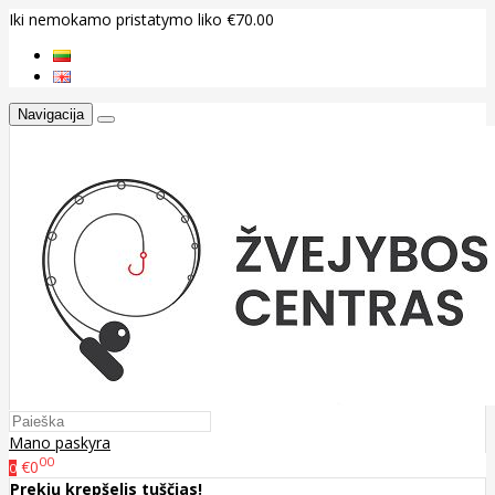
Iki nemokamo pristatymo liko €70.00
Navigacija
Mano paskyra
00
€0
0
Prekių krepšelis tuščias!