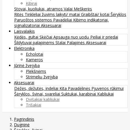
Kibirai
Stovai, kuoliukai, atramos
Valai
Meškerės
Ritės
Tinkleliai žuvims laikyti/ matai
Graibštai/ kotai
Šėryklos
Paruoštos sistemos
Pavadėliai
Kibimo indikatoriai,
signalizatoriai
Aksesuarai
Laisvalaikis
Kėdės, gultai
Skėčiai
Apsauga nuo uodų
Peiliai ir priedai
Šildytuvai palapinėms
Stalai
Palapinės
Aksesuarai
Elektronika
Echolotai
Kameros
Jūrinė žvejyba
Plekšnėms
Strimelių žvejyba
Aksesuarai
Dėžės, dėžutės, indeliai
Kita
Pavadėlinės
Pjuvenos rūkimui
Šėryklos, švinai, svareliai
Suktukai, karabinai
Kabliukai
Dvišakiai kabliukai
Trišakiai
Pagrindinis
Dugninė