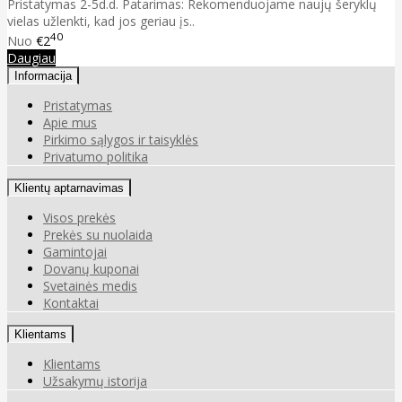
Pristatymas 2-5d.d. Patarimas: Rekomenduojame naujų šeryklų
vielas užlenkti, kad jos geriau įs..
40
Nuo
€2
Daugiau
Informacija
Pristatymas
Apie mus
Pirkimo sąlygos ir taisyklės
Privatumo politika
Klientų aptarnavimas
Visos prekės
Prekės su nuolaida
Gamintojai
Dovanų kuponai
Svetainės medis
Kontaktai
Klientams
Klientams
Užsakymų istorija