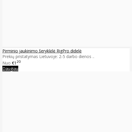
Pirminio jaukinimo šeryklėlė RigPro didelė
Prekių pristatymas Lietuvoje: 2-5 darbo dienos ..
20
Nuo
€1
Daugiau