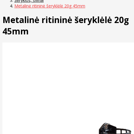
Šėryklos, švinai
Metalinė ritininė šeryklėlė 20g 45mm
Metalinė ritininė šeryklėlė 20g
45mm