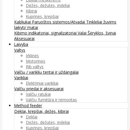
Dėžės, dėžutės, indeliai
Kibirai
Kuprinės, krepšiai
Kabliukai
Paruoštos sistemos/Atvadai
Tinkleliai žuvims
laikyti/ matai
Kibimo indikatoriai, signalizatoriai
Valai
Šėryklos, švinai
Aksesuarai
Laivyba
Valtys
Irklinės
Motorinės
Rib valtys
Valčių / variklių tentai ir uždangalai
Varikliai
Elektriniai varikliai
Valčių priedai ir aksesuarai
Valčių ratukai
Valčių furnitūra ir remontas
Method feeder
Dėklai, krepšiai, dėžės, kibirai
Dėklai
Dėžės, dėžutės, indeliai
Kuprinės, krepšiai