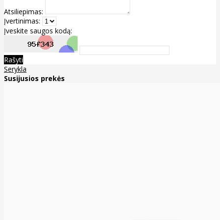
Atsiliepimas:
Įvertinimas:
Įveskite saugos kodą:
Rašyti
Serykla
Susijusios prekės