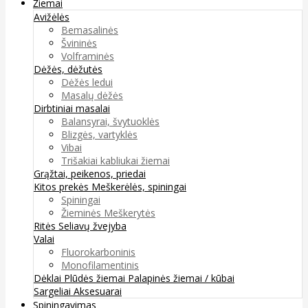
Žiemai
Avižėlės
Bemasalinės
Švininės
Volframinės
Dėžės, dėžutės
Dėžės ledui
Masalų dėžės
Dirbtiniai masalai
Balansyrai, švytuoklės
Blizgės, vartyklės
Vibai
Trišakiai kabliukai žiemai
Grąžtai, peikenos, priedai
Kitos prekės
Meškerėlės, spiningai
Spiningai
Žieminės Meškerytės
Ritės
Seliavų žvejyba
Valai
Fluorokarboninis
Monofilamentinis
Dėklai
Plūdės žiemai
Palapinės žiemai / kūbai
Sargeliai
Aksesuarai
Spiningavimas