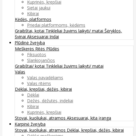
Kuprinės, krepšiai
Sietai jaukui
Kibirai
Kėdės, platformos
Priedai platformoms, kėdėms
Graibštai, kotai
Tinkleliai žuvims laikyti/ matai
Šėryklos,
švinai
Aksesuarai
Indai
Plūdinė žvejyba
Meškerės
Ritės
Plūdės
Fiksuotos
Slankiojančios
Graibštai/ kotai
Tinkleliai žuvims laikyti/ matai
Valas
Valas pavadėliams
Valas ritėms
Dėklai, krepšiai, dėžės, kibirai
Dėklai
Dėžės, dėžutės, indeliai
Kibirai
Kuprinės, krepšiai
Stovai, kuoliukai, atramos
Aksesuarai, kita įranga
Karpinė žvejyba
Stovai, kuoliukai, atramos
Dėklai, krepšiai, dėžės, kibirai
Dėklai meškerėms