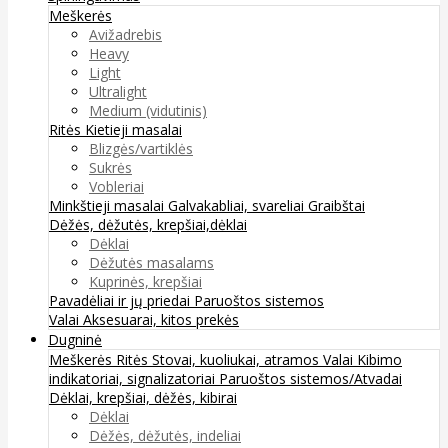
Meškerės
Avižadrebis
Heavy
Light
Ultralight
Medium (vidutinis)
Ritės
Kietieji masalai
Blizgės/vartiklės
Sukrės
Vobleriai
Minkštieji masalai
Galvakabliai, svareliai
Graibštai
Dėžės, dėžutės, krepšiai,dėklai
Dėklai
Dėžutės masalams
Kuprinės, krepšiai
Pavadėliai ir jų priedai
Paruoštos sistemos
Valai
Aksesuarai, kitos prekės
Dugninė
Meškerės
Ritės
Stovai, kuoliukai, atramos
Valai
Kibimo
indikatoriai, signalizatoriai
Paruoštos sistemos/Atvadai
Dėklai, krepšiai, dėžės, kibirai
Dėklai
Dėžės, dėžutės, indeliai