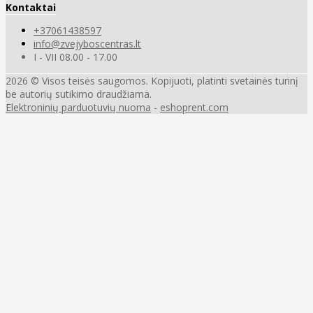
Kontaktai
+37061438597
info@zvejyboscentras.lt
I - VII 08.00 - 17.00
2026 © Visos teisės saugomos. Kopijuoti, platinti svetainės turinį
be autorių sutikimo draudžiama.
Elektroninių parduotuvių nuoma
-
eshoprent.com