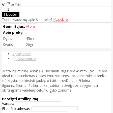
70
€1
su PVM
Turite klausimų apie šią prekę?
Klauskite
Gamintojas:
Atora
Apie prekę
Dydis
45mm
Svoris
20gr
Aprašymas
(0) Atsiliepimai
Metalinė ritininė šeryklėlė, sverianti 20g ir yra 45mm ilgio. Tai yra
idealus pasirinkimas žūklės entuziastams. Jos konstrukcija leidžia
efektyviai paskirstyti jauką, o tvirta medžiaga užtikrina
ilgaamžiškumą. Puikiai tinka įvairioms žvejybos sąlygoms ir
skirtingoms vandens telkinių gylio zonoms.
Parašyti atsiliepimą
Vardas:
El. pašto adresas: