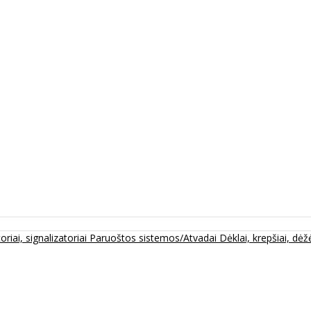
oriai, signalizatoriai
Paruoštos sistemos/Atvadai
Dėklai, krepšiai, dėžė