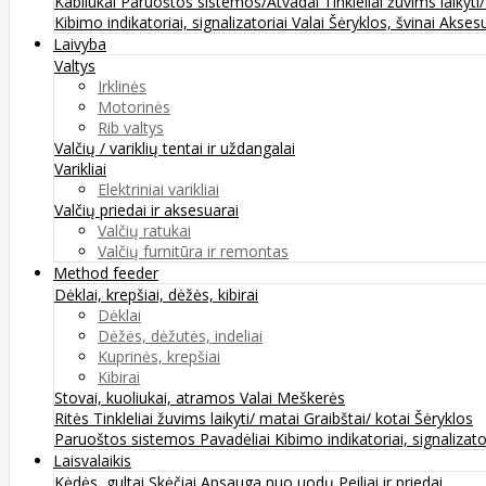
Kabliukai
Paruoštos sistemos/Atvadai
Tinkleliai žuvims laikyti
Kibimo indikatoriai, signalizatoriai
Valai
Šėryklos, švinai
Aksesu
Laivyba
Valtys
Irklinės
Motorinės
Rib valtys
Valčių / variklių tentai ir uždangalai
Varikliai
Elektriniai varikliai
Valčių priedai ir aksesuarai
Valčių ratukai
Valčių furnitūra ir remontas
Method feeder
Dėklai, krepšiai, dėžės, kibirai
Dėklai
Dėžės, dėžutės, indeliai
Kuprinės, krepšiai
Kibirai
Stovai, kuoliukai, atramos
Valai
Meškerės
Ritės
Tinkleliai žuvims laikyti/ matai
Graibštai/ kotai
Šėryklos
Paruoštos sistemos
Pavadėliai
Kibimo indikatoriai, signalizato
Laisvalaikis
Kėdės, gultai
Skėčiai
Apsauga nuo uodų
Peiliai ir priedai