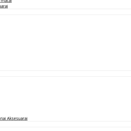
/ matai
arai
riai
Aksesuarai