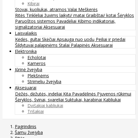
Kibirai
Stovai, kuoliukai, atramos
Valai
Meškerės
Ritės
Tinkleliai žuvims laikyti/ matai
Graibštai/ kotai
Šėryklos
Paruoštos sistemos
Pavadėliai
Kibimo indikatoriai,
signalizatoriai
Aksesuarai
Laisvalaikis
Kėdės, gultai
Skėčiai
Apsauga nuo uodų
Peiliai ir priedai
Šildytuvai palapinėms
Stalai
Palapinės
Aksesuarai
Elektronika
Echolotai
Kameros
Jūrinė žvejyba
Plekšnėms
Strimelių žvejyba
Aksesuarai
Dėžės, dėžutės, indeliai
Kita
Pavadėlinės
Pjuvenos rūkimui
Šėryklos, švinai, svareliai
Suktukai, karabinai
Kabliukai
Dvišakiai kabliukai
Trišakiai
Pagrindinis
Šamų žvejyba