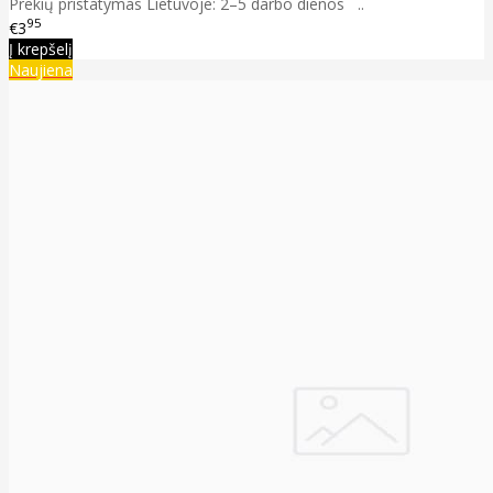
Prekių pristatymas Lietuvoje: 2–5 darbo dienos ..
95
€3
Į krepšelį
Naujiena