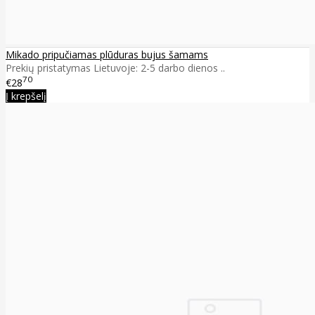
Mikado pripučiamas plūduras bujus šamams
Prekių pristatymas Lietuvoje: 2-5 darbo dienos ..
70
€28
Į krepšelį