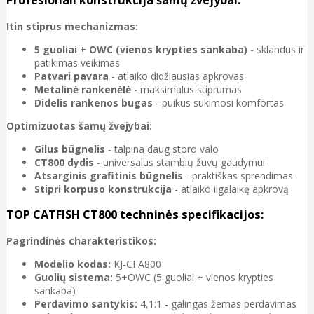
Profesionali konstrukcija šamų žvejybai:
Itin stiprus mechanizmas:
5 guoliai + OWC (vienos krypties sankaba)
- sklandus ir
patikimas veikimas
Patvari pavara
- atlaiko didžiausias apkrovas
Metalinė rankenėlė
- maksimalus stiprumas
Didelis rankenos bugas
- puikus sukimosi komfortas
Optimizuotas šamų žvejybai:
Gilus būgnelis
- talpina daug storo valo
CT800 dydis
- universalus stambių žuvų gaudymui
Atsarginis grafitinis būgnelis
- praktiškas sprendimas
Stipri korpuso konstrukcija
- atlaiko ilgalaikę apkrovą
TOP CATFISH CT800 techninės specifikacijos:
Pagrindinės charakteristikos:
Modelio kodas:
KJ-CFA800
Guolių sistema:
5+OWC (5 guoliai + vienos krypties
sankaba)
Perdavimo santykis:
4,1:1 - galingas žemas perdavimas