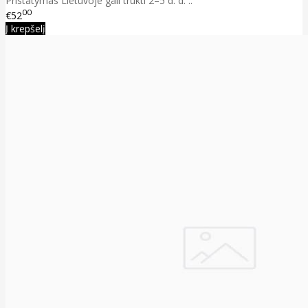
Pristatymas Lietuvoje gali trukti 2–5 d. d. ..
00
€52
Į krepšelį