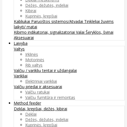
Dėžės, dėžutės, indeliai
Kibirai
Kuprinės, krepšiai
Kabliukai
Paruoštos sistemos/Atvadai
Tinkleliai žuvims
laikyti/ matai
Kibimo indikatoriai, signalizatoriai
Valai
Šėryklos, švinai
Aksesuarai
Laivyba
Valtys
Irklinės
Motorinės
Rib valtys
Valčių / variklių tentai ir uždangalai
Varikliai
Elektriniai varikliai
Valčių priedai ir aksesuarai
Valčių ratukai
Valčių furnitūra ir remontas
Method feeder
Dėklai, krepšiai, dėžės, kibirai
Dėklai
Dėžės, dėžutės, indeliai
Kuprinės, krepšiai