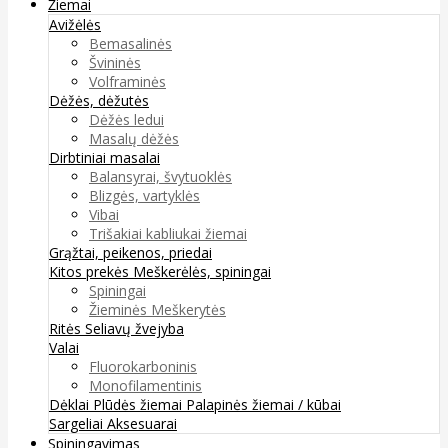
Žiemai
Avižėlės
Bemasalinės
Švininės
Volframinės
Dėžės, dėžutės
Dėžės ledui
Masalų dėžės
Dirbtiniai masalai
Balansyrai, švytuoklės
Blizgės, vartyklės
Vibai
Trišakiai kabliukai žiemai
Grąžtai, peikenos, priedai
Kitos prekės
Meškerėlės, spiningai
Spiningai
Žieminės Meškerytės
Ritės
Seliavų žvejyba
Valai
Fluorokarboninis
Monofilamentinis
Dėklai
Plūdės žiemai
Palapinės žiemai / kūbai
Sargeliai
Aksesuarai
Spiningavimas