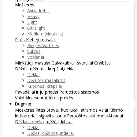
Meškerės
Avižadrebis
Heavy
Light
Ultralight
Medium (vidutinis)
Ritės
Kietieji masalai
Blizgės/vartiklės
Sukrės
Vobleriai
Minkštieji masalai
Galvakabliai, svareliai
Graibštai
Dėžės, dėžutės, krepšiai,dėklai
Dėklai
Dėžutės masalams
Kuprinės, krepšiai
Pavadėliai ir jų priedai
Paruoštos sistemos
Valai
Aksesuarai, kitos prekės
Dugninė
Meškerės
Ritės
Stovai, kuoliukai, atramos
Valai
Kibimo
indikatoriai, signalizatoriai
Paruoštos sistemos/Atvadai
Dėklai, krepšiai, dėžės, kibirai
Dėklai
Dėžės, dėžutės, indeliai