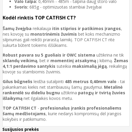
Valo talpa:
0,40mm - 485m - talpina daug storo valo
Svoris:
685g - optimizuotas stambiai žvejybai
Kodėl rinktis TOP CATFISH CT?
Šamų žvejyba
reikalauja
itin stiprios ir patikimos įrangos
,
nes kovoję su
monstrinėmis žuvimis
bet koks mechanizmo
silpnumas gali reikšti prarastą laimikį. TOP CATFISH CT ritė
sukurta būtent tokiems iššūkiams.
Robust pavara su 5 guoliais ir OWC sistema
užtikrina ne tik
sklandų veikimą
, bet ir
momentinį atsakymą
į kibimą.
Žemas
4,1:1 perdavimo santykis
suteikia
maksimalią jėgą
, reikalingą
kovoje su stambiomis žuvimis.
Gilus būgnelis
leidžia sutalpinti
485 metrus 0,40mm valo
- tai
pakankamas kiekis net stambiausių šamų gaudymui.
Metalinė
rankenėlė su dideliu bugnu
užtikrina
patogų ir tvirtą žuvies
išlaikymą
net ilgalaikės kovos metu.
TOP CATFISH CT
-
profesionalus įrankis profesionaliems
šamų medžiotojams
, kurie nedarys kompromisų dėl įrangos
kokybės ir patikimumo.
Susijusios prekės