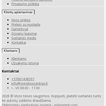
Privatumo politika
Klientų aptarnavimas
Visos prekės
Prekės su nuolaida
Gamintojai
Dovanų kuponai
Svetainės medis
Kontaktai
Klientams
Klientams
Užsakymų istorija
Kontaktai
+37061438597
info@zvejyboscentras.lt
I - VII 08.00 - 17.00
2026 © Visos teisės saugomos. Kopijuoti, platinti svetainės turinį
be autorių sutikimo draudžiama.
Elektroninių parduotuvių nuoma
-
eshoprent.com