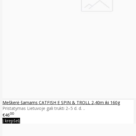
Meškerė šamams CATFISH E SPIN & TROLL 2,40m iki 160g
Pristatymas Lietuvoje gali trukti 2–5 d. d. ..
00
€46
Į krepšelį