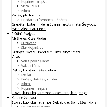
Kuprinės, krepšiai
Sietai jaukui
Kibirai
Kėdės, platformos
Priedai platformoms, kėdėms
Graibštai, kotai
Tinkleliai žuvims laikyti/ matai
Šėryklos,
švinai
Aksesuarai
Indai
Plūdinė žvejyba
Meškerės
Ritės
Plūdės
Fiksuotos
Slankiojančios
Graibštai/ kotai
Tinkleliai žuvims laikyti/ matai
Valas
Valas pavadėliams
Valas ritėms
Dėklai, krepšiai, dėžės, kibirai
Dėklai
Dėžės, dėžutės, indeliai
Kibirai
Kuprinės, krepšiai
Stovai, kuoliukai, atramos
Aksesuarai, kita įranga
Karpinė žvejyba
Stovai, kuoliukai, atramos
Dėklai, krepšiai, dėžės, kibirai
Dėklai meškerėms