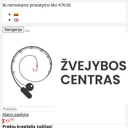
Iki nemokamo pristatymo liko €70.00
Navigacija
Mano paskyra
00
€0
0
Prekių krepšelis tuščias!