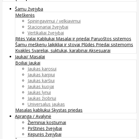
Šamų žvejyba
Meškerės
Spiningavimui / velkiavimui
Stacionariai žvejybai
Vertikaliai žvejybai
Ritės
Valai
Kabliukai
Masalai ir priedai
Paruoštos sistemos
Šamų meškerių laikikliai ir stovai
Plūdės
Priedai sistemoms
Kvaklės
Svareliai, suktukai, karabinai
Aksesuarai
Jaukai/ Masalai
Boiliai
Jaukai
Jaukas karosui
Jaukas karpiui
Jaukas karšiui
Jaukas kuojai
Jaukas lynui
Jaukas žiobriui
Universalus jaukas
Masalas kabliukui
Skystas priedas
Apranga / Avalynė
Žieminiai kostiumai
Pirštinės žvejybai
Kepurės žvejybai