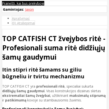
Pranešti, kai bus prekyboje
Gamintojas:
Jaxon
Aprašymas
(0) Atsiliepimai
TOP CATFISH CT žvejybos ritė -
Profesionali suma ritė didžiųjų
šamų gaudymui
Itin stipri ritė šamams su giliu
būgneliu ir tvirtu mechanizmu
TOP CATFISH CT yra
profesionali ritė
, specialiai sukurta
didžiųjų šamų gaudymui
. Visas konstrukcijos dizainas skirtas
ekstremaliai šamų žvejybai
, užtikrinant
maksimalų stiprumą
ir
patikimumą
kovoje su stambiausiomis žuvimis.