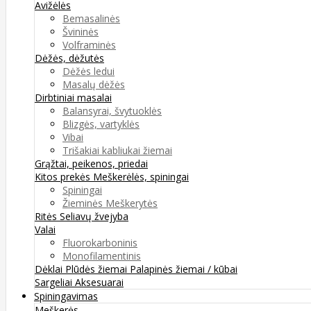
Avižėlės
Bemasalinės
Švininės
Volframinės
Dėžės, dėžutės
Dėžės ledui
Masalų dėžės
Dirbtiniai masalai
Balansyrai, švytuoklės
Blizgės, vartyklės
Vibai
Trišakiai kabliukai žiemai
Grąžtai, peikenos, priedai
Kitos prekės
Meškerėlės, spiningai
Spiningai
Žieminės Meškerytės
Ritės
Seliavų žvejyba
Valai
Fluorokarboninis
Monofilamentinis
Dėklai
Plūdės žiemai
Palapinės žiemai / kūbai
Sargeliai
Aksesuarai
Spiningavimas
Meškerės