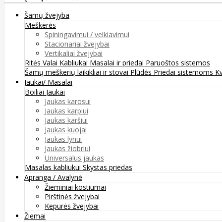
Šamų žvejyba
Meškerės
Spiningavimui / velkiavimui
Stacionariai žvejybai
Vertikaliai žvejybai
Ritės
Valai
Kabliukai
Masalai ir priedai
Paruoštos sistemos
Šamų meškerių laikikliai ir stovai
Plūdės
Priedai sistemoms
K
Jaukai/ Masalai
Boiliai
Jaukai
Jaukas karosui
Jaukas karpiui
Jaukas karšiui
Jaukas kuojai
Jaukas lynui
Jaukas žiobriui
Universalus jaukas
Masalas kabliukui
Skystas priedas
Apranga / Avalynė
Žieminiai kostiumai
Pirštinės žvejybai
Kepurės žvejybai
Žiemai