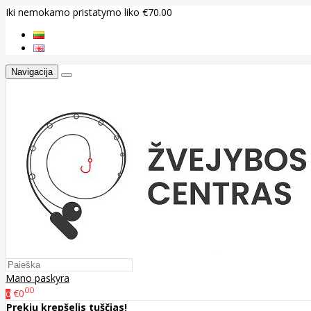
Iki nemokamo pristatymo liko €70.00
Navigacija
Mano paskyra
00
€0
0
Prekių krepšelis tuščias!