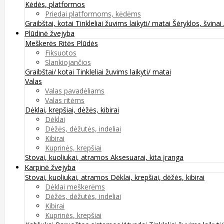
Kėdės, platformos
Priedai platformoms, kėdėms
Graibštai, kotai
Tinkleliai žuvims laikyti/ matai
Šėryklos, švinai
Plūdinė žvejyba
Meškerės
Ritės
Plūdės
Fiksuotos
Slankiojančios
Graibštai/ kotai
Tinkleliai žuvims laikyti/ matai
Valas
Valas pavadėliams
Valas ritėms
Dėklai, krepšiai, dėžės, kibirai
Dėklai
Dėžės, dėžutės, indeliai
Kibirai
Kuprinės, krepšiai
Stovai, kuoliukai, atramos
Aksesuarai, kita įranga
Karpinė žvejyba
Stovai, kuoliukai, atramos
Dėklai, krepšiai, dėžės, kibirai
Dėklai meškerėms
Dėžės, dėžutės, indeliai
Kibirai
Kuprinės, krepšiai