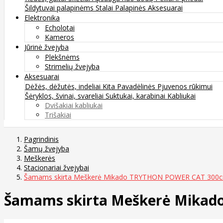
Šildytuvai palapinėms
Stalai
Palapinės
Aksesuarai
Elektronika
Echolotai
Kameros
Jūrinė žvejyba
Plekšnėms
Strimelių žvejyba
Aksesuarai
Dėžės, dėžutės, indeliai
Kita
Pavadėlinės
Pjuvenos rūkimui
Šėryklos, švinai, svareliai
Suktukai, karabinai
Kabliukai
Dvišakiai kabliukai
Trišakiai
Pagrindinis
Šamų žvejyba
Meškerės
Stacionariai žvejybai
Šamams skirta Meškerė Mikado TRYTHON POWER CAT 300c
Šamams skirta Meškerė Mikad