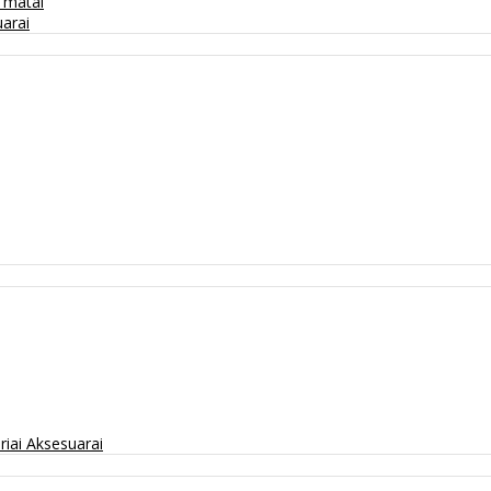
/ matai
arai
riai
Aksesuarai