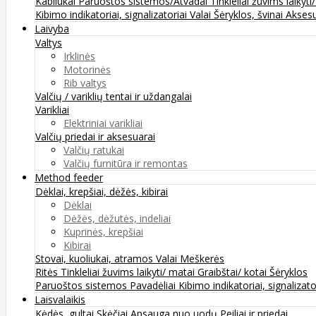
Kabliukai
Paruoštos sistemos/Atvadai
Tinkleliai žuvims laikyti
Kibimo indikatoriai, signalizatoriai
Valai
Šėryklos, švinai
Aksesu
Laivyba
Valtys
Irklinės
Motorinės
Rib valtys
Valčių / variklių tentai ir uždangalai
Varikliai
Elektriniai varikliai
Valčių priedai ir aksesuarai
Valčių ratukai
Valčių furnitūra ir remontas
Method feeder
Dėklai, krepšiai, dėžės, kibirai
Dėklai
Dėžės, dėžutės, indeliai
Kuprinės, krepšiai
Kibirai
Stovai, kuoliukai, atramos
Valai
Meškerės
Ritės
Tinkleliai žuvims laikyti/ matai
Graibštai/ kotai
Šėryklos
Paruoštos sistemos
Pavadėliai
Kibimo indikatoriai, signalizato
Laisvalaikis
Kėdės, gultai
Skėčiai
Apsauga nuo uodų
Peiliai ir priedai