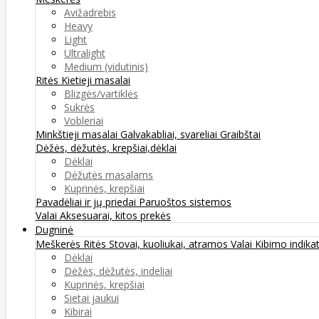
Avižadrebis
Heavy
Light
Ultralight
Medium (vidutinis)
Ritės
Kietieji masalai
Blizgės/vartiklės
Sukrės
Vobleriai
Minkštieji masalai
Galvakabliai, svareliai
Graibštai
Dėžės, dėžutės, krepšiai,dėklai
Dėklai
Dėžutės masalams
Kuprinės, krepšiai
Pavadėliai ir jų priedai
Paruoštos sistemos
Valai
Aksesuarai, kitos prekės
Dugninė
Meškerės
Ritės
Stovai, kuoliukai, atramos
Valai
Kibimo indikat
Dėklai
Dėžės, dėžutės, indeliai
Kuprinės, krepšiai
Sietai jaukui
Kibirai