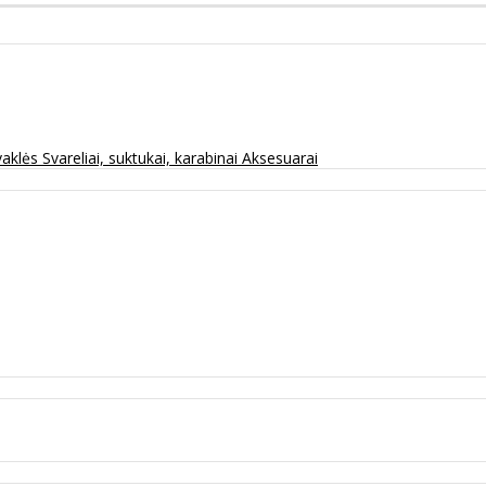
vaklės
Svareliai, suktukai, karabinai
Aksesuarai