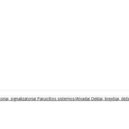
oriai, signalizatoriai
Paruoštos sistemos/Atvadai
Dėklai, krepšiai, dėžė