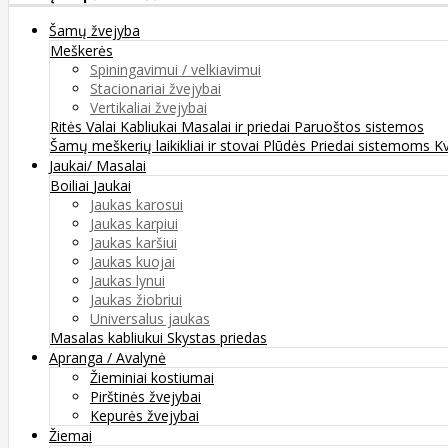
Šamų žvejyba
Meškerės
Spiningavimui / velkiavimui
Stacionariai žvejybai
Vertikaliai žvejybai
Ritės
Valai
Kabliukai
Masalai ir priedai
Paruoštos sistemos
Šamų meškerių laikikliai ir stovai
Plūdės
Priedai sistemoms
K
Jaukai/ Masalai
Boiliai
Jaukai
Jaukas karosui
Jaukas karpiui
Jaukas karšiui
Jaukas kuojai
Jaukas lynui
Jaukas žiobriui
Universalus jaukas
Masalas kabliukui
Skystas priedas
Apranga / Avalynė
Žieminiai kostiumai
Pirštinės žvejybai
Kepurės žvejybai
Žiemai