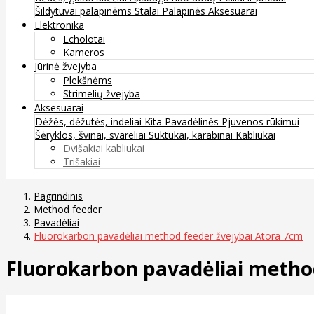
Šildytuvai palapinėms
Stalai
Palapinės
Aksesuarai
Elektronika
Echolotai
Kameros
Jūrinė žvejyba
Plekšnėms
Strimelių žvejyba
Aksesuarai
Dėžės, dėžutės, indeliai
Kita
Pavadėlinės
Pjuvenos rūkimui
Šėryklos, švinai, svareliai
Suktukai, karabinai
Kabliukai
Dvišakiai kabliukai
Trišakiai
Pagrindinis
Method feeder
Pavadėliai
Fluorokarbon pavadėliai method feeder žvejybai Atora 7cm
Fluorokarbon pavadėliai metho