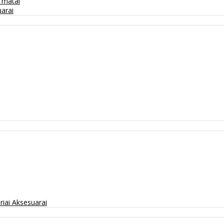
/ matai
arai
riai
Aksesuarai