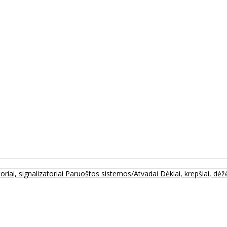
oriai, signalizatoriai
Paruoštos sistemos/Atvadai
Dėklai, krepšiai, dėžė