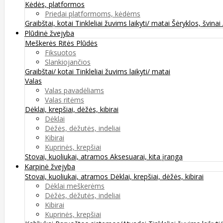
Kėdės, platformos
Priedai platformoms, kėdėms
Graibštai, kotai
Tinkleliai žuvims laikyti/ matai
Šėryklos, švinai
Plūdinė žvejyba
Meškerės
Ritės
Plūdės
Fiksuotos
Slankiojančios
Graibštai/ kotai
Tinkleliai žuvims laikyti/ matai
Valas
Valas pavadėliams
Valas ritėms
Dėklai, krepšiai, dėžės, kibirai
Dėklai
Dėžės, dėžutės, indeliai
Kibirai
Kuprinės, krepšiai
Stovai, kuoliukai, atramos
Aksesuarai, kita įranga
Karpinė žvejyba
Stovai, kuoliukai, atramos
Dėklai, krepšiai, dėžės, kibirai
Dėklai meškerėms
Dėžės, dėžutės, indeliai
Kibirai
Kuprinės, krepšiai