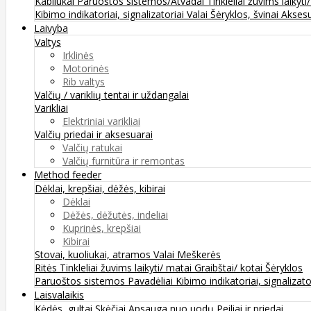
Kabliukai
Paruoštos sistemos/Atvadai
Tinkleliai žuvims laikyti
Kibimo indikatoriai, signalizatoriai
Valai
Šėryklos, švinai
Aksesu
Laivyba
Valtys
Irklinės
Motorinės
Rib valtys
Valčių / variklių tentai ir uždangalai
Varikliai
Elektriniai varikliai
Valčių priedai ir aksesuarai
Valčių ratukai
Valčių furnitūra ir remontas
Method feeder
Dėklai, krepšiai, dėžės, kibirai
Dėklai
Dėžės, dėžutės, indeliai
Kuprinės, krepšiai
Kibirai
Stovai, kuoliukai, atramos
Valai
Meškerės
Ritės
Tinkleliai žuvims laikyti/ matai
Graibštai/ kotai
Šėryklos
Paruoštos sistemos
Pavadėliai
Kibimo indikatoriai, signalizato
Laisvalaikis
Kėdės, gultai
Skėčiai
Apsauga nuo uodų
Peiliai ir priedai