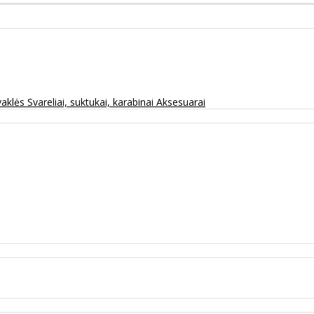
vaklės
Svareliai, suktukai, karabinai
Aksesuarai