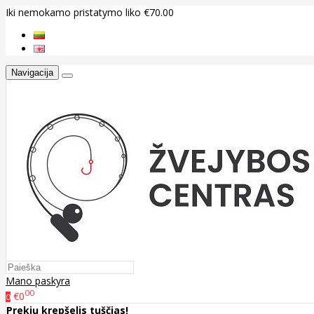
Iki nemokamo pristatymo liko €70.00
Navigacija
Mano paskyra
00
€0
0
Prekių krepšelis tuščias!