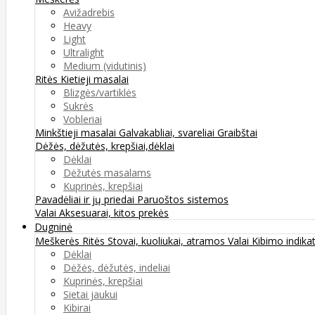
Avižadrebis
Heavy
Light
Ultralight
Medium (vidutinis)
Ritės
Kietieji masalai
Blizgės/vartiklės
Sukrės
Vobleriai
Minkštieji masalai
Galvakabliai, svareliai
Graibštai
Dėžės, dėžutės, krepšiai,dėklai
Dėklai
Dėžutės masalams
Kuprinės, krepšiai
Pavadėliai ir jų priedai
Paruoštos sistemos
Valai
Aksesuarai, kitos prekės
Dugninė
Meškerės
Ritės
Stovai, kuoliukai, atramos
Valai
Kibimo indikat
Dėklai
Dėžės, dėžutės, indeliai
Kuprinės, krepšiai
Sietai jaukui
Kibirai