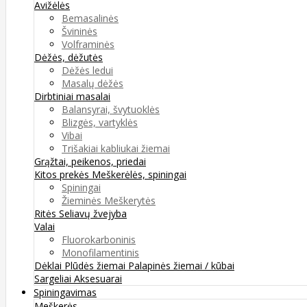
Avižėlės
Bemasalinės
Švininės
Volframinės
Dėžės, dėžutės
Dėžės ledui
Masalų dėžės
Dirbtiniai masalai
Balansyrai, švytuoklės
Blizgės, vartyklės
Vibai
Trišakiai kabliukai žiemai
Grąžtai, peikenos, priedai
Kitos prekės
Meškerėlės, spiningai
Spiningai
Žieminės Meškerytės
Ritės
Seliavų žvejyba
Valai
Fluorokarboninis
Monofilamentinis
Dėklai
Plūdės žiemai
Palapinės žiemai / kūbai
Sargeliai
Aksesuarai
Spiningavimas
Meškerės