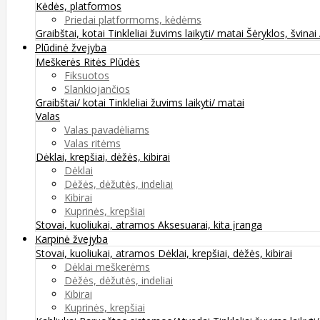
Kėdės, platformos
Priedai platformoms, kėdėms
Graibštai, kotai
Tinkleliai žuvims laikyti/ matai
Šėryklos, švinai
Plūdinė žvejyba
Meškerės
Ritės
Plūdės
Fiksuotos
Slankiojančios
Graibštai/ kotai
Tinkleliai žuvims laikyti/ matai
Valas
Valas pavadėliams
Valas ritėms
Dėklai, krepšiai, dėžės, kibirai
Dėklai
Dėžės, dėžutės, indeliai
Kibirai
Kuprinės, krepšiai
Stovai, kuoliukai, atramos
Aksesuarai, kita įranga
Karpinė žvejyba
Stovai, kuoliukai, atramos
Dėklai, krepšiai, dėžės, kibirai
Dėklai meškerėms
Dėžės, dėžutės, indeliai
Kibirai
Kuprinės, krepšiai