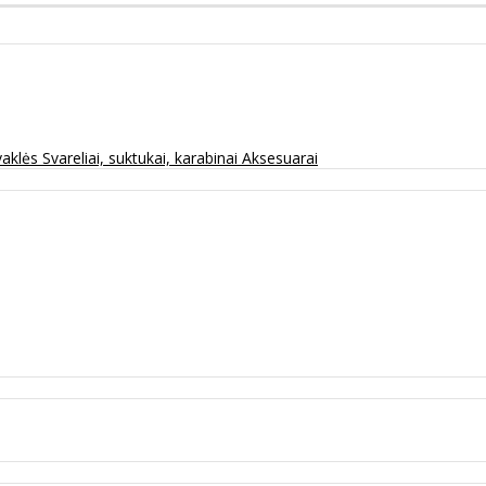
vaklės
Svareliai, suktukai, karabinai
Aksesuarai