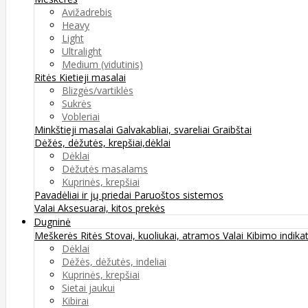
Avižadrebis
Heavy
Light
Ultralight
Medium (vidutinis)
Ritės
Kietieji masalai
Blizgės/vartiklės
Sukrės
Vobleriai
Minkštieji masalai
Galvakabliai, svareliai
Graibštai
Dėžės, dėžutės, krepšiai,dėklai
Dėklai
Dėžutės masalams
Kuprinės, krepšiai
Pavadėliai ir jų priedai
Paruoštos sistemos
Valai
Aksesuarai, kitos prekės
Dugninė
Meškerės
Ritės
Stovai, kuoliukai, atramos
Valai
Kibimo indikat
Dėklai
Dėžės, dėžutės, indeliai
Kuprinės, krepšiai
Sietai jaukui
Kibirai