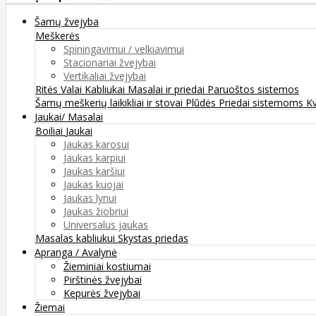
Šamų žvejyba
Meškerės
Spiningavimui / velkiavimui
Stacionariai žvejybai
Vertikaliai žvejybai
Ritės
Valai
Kabliukai
Masalai ir priedai
Paruoštos sistemos
Šamų meškerių laikikliai ir stovai
Plūdės
Priedai sistemoms
K
Jaukai/ Masalai
Boiliai
Jaukai
Jaukas karosui
Jaukas karpiui
Jaukas karšiui
Jaukas kuojai
Jaukas lynui
Jaukas žiobriui
Universalus jaukas
Masalas kabliukui
Skystas priedas
Apranga / Avalynė
Žieminiai kostiumai
Pirštinės žvejybai
Kepurės žvejybai
Žiemai