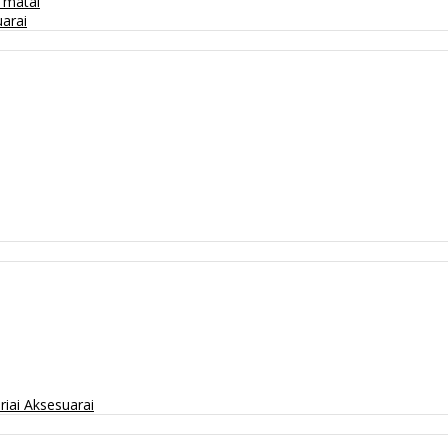
/ matai
arai
riai
Aksesuarai