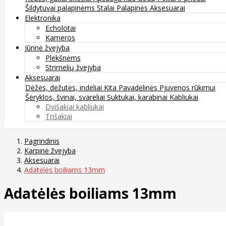
Šildytuvai palapinėms
Stalai
Palapinės
Aksesuarai
Elektronika
Echolotai
Kameros
Jūrinė žvejyba
Plekšnėms
Strimelių žvejyba
Aksesuarai
Dėžės, dėžutės, indeliai
Kita
Pavadėlinės
Pjuvenos rūkimui
Šėryklos, švinai, svareliai
Suktukai, karabinai
Kabliukai
Dvišakiai kabliukai
Trišakiai
Pagrindinis
Karpinė žvejyba
Aksesuarai
Adatėlės boiliams 13mm
Adatėlės boiliams 13mm