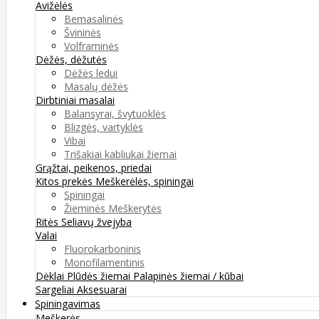
Avižėlės
Bemasalinės
Švininės
Volframinės
Dėžės, dėžutės
Dėžės ledui
Masalų dėžės
Dirbtiniai masalai
Balansyrai, švytuoklės
Blizgės, vartyklės
Vibai
Trišakiai kabliukai žiemai
Grąžtai, peikenos, priedai
Kitos prekės
Meškerėlės, spiningai
Spiningai
Žieminės Meškerytės
Ritės
Seliavų žvejyba
Valai
Fluorokarboninis
Monofilamentinis
Dėklai
Plūdės žiemai
Palapinės žiemai / kūbai
Sargeliai
Aksesuarai
Spiningavimas
Meškerės