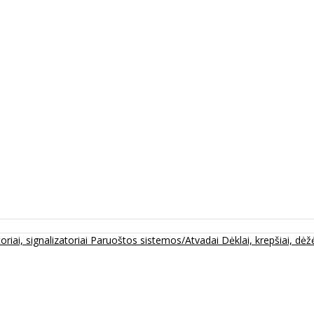
oriai, signalizatoriai
Paruoštos sistemos/Atvadai
Dėklai, krepšiai, dėžė