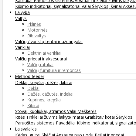
Kabliukai
Paruoštos sistemos/Atvadai
Tinkleliai žuvims laikyti
Kibimo indikatoriai, signalizatoriai
Valai
Šėryklos, švinai
Aksesu
Laivyba
Valtys
Irklinės
Motorinės
Rib valtys
Valčių / variklių tentai ir uždangalai
Varikliai
Elektriniai varikliai
Valčių priedai ir aksesuarai
Valčių ratukai
Valčių furnitūra ir remontas
Method feeder
Dėklai, krepšiai, dėžės, kibirai
Dėklai
Dėžės, dėžutės, indeliai
Kuprinės, krepšiai
Kibirai
Stovai, kuoliukai, atramos
Valai
Meškerės
Ritės
Tinkleliai žuvims laikyti/ matai
Graibštai/ kotai
Šėryklos
Paruoštos sistemos
Pavadėliai
Kibimo indikatoriai, signalizato
Laisvalaikis
Kėdės, gultai
Skėčiai
Apsauga nuo uodų
Peiliai ir priedai