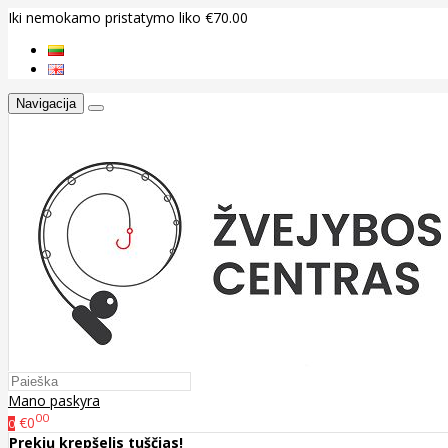
Iki nemokamo pristatymo liko €70.00
Navigacija
Mano paskyra
00
€0
0
Prekių krepšelis tuščias!