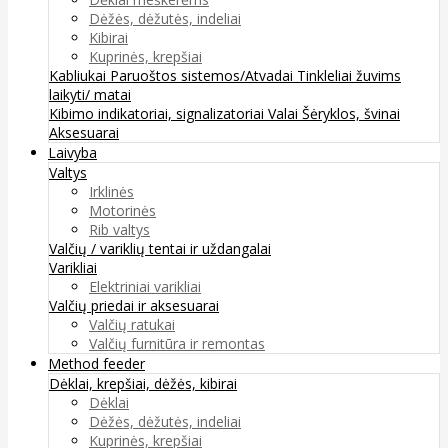
Dėžės, dėžutės, indeliai
Kibirai
Kuprinės, krepšiai
Kabliukai
Paruoštos sistemos/Atvadai
Tinkleliai žuvims
laikyti/ matai
Kibimo indikatoriai, signalizatoriai
Valai
Šėryklos, švinai
Aksesuarai
Laivyba
Valtys
Irklinės
Motorinės
Rib valtys
Valčių / variklių tentai ir uždangalai
Varikliai
Elektriniai varikliai
Valčių priedai ir aksesuarai
Valčių ratukai
Valčių furnitūra ir remontas
Method feeder
Dėklai, krepšiai, dėžės, kibirai
Dėklai
Dėžės, dėžutės, indeliai
Kuprinės, krepšiai