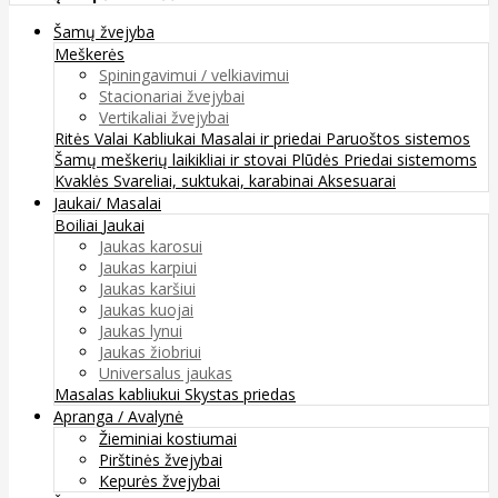
Šamų žvejyba
Meškerės
Spiningavimui / velkiavimui
Stacionariai žvejybai
Vertikaliai žvejybai
Ritės
Valai
Kabliukai
Masalai ir priedai
Paruoštos sistemos
Šamų meškerių laikikliai ir stovai
Plūdės
Priedai sistemoms
Kvaklės
Svareliai, suktukai, karabinai
Aksesuarai
Jaukai/ Masalai
Boiliai
Jaukai
Jaukas karosui
Jaukas karpiui
Jaukas karšiui
Jaukas kuojai
Jaukas lynui
Jaukas žiobriui
Universalus jaukas
Masalas kabliukui
Skystas priedas
Apranga / Avalynė
Žieminiai kostiumai
Pirštinės žvejybai
Kepurės žvejybai