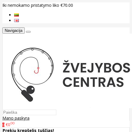
Iki nemokamo pristatymo liko €70.00
Navigacija
Mano paskyra
00
€0
0
Prekių krepšelis tuščias!