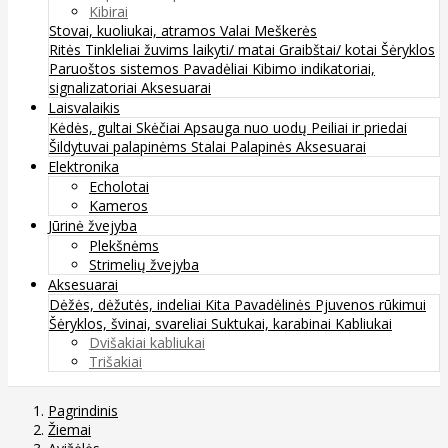
Kibirai
Stovai, kuoliukai, atramos
Valai
Meškerės
Ritės
Tinkleliai žuvims laikyti/ matai
Graibštai/ kotai
Šėryklos
Paruoštos sistemos
Pavadėliai
Kibimo indikatoriai,
signalizatoriai
Aksesuarai
Laisvalaikis
Kėdės, gultai
Skėčiai
Apsauga nuo uodų
Peiliai ir priedai
Šildytuvai palapinėms
Stalai
Palapinės
Aksesuarai
Elektronika
Echolotai
Kameros
Jūrinė žvejyba
Plekšnėms
Strimelių žvejyba
Aksesuarai
Dėžės, dėžutės, indeliai
Kita
Pavadėlinės
Pjuvenos rūkimui
Šėryklos, švinai, svareliai
Suktukai, karabinai
Kabliukai
Dvišakiai kabliukai
Trišakiai
Pagrindinis
Žiemai