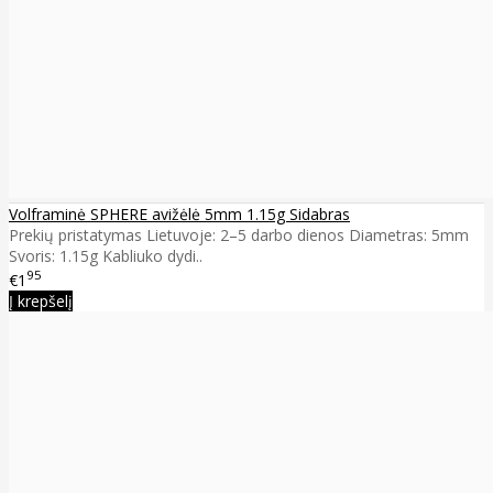
Volframinė SPHERE avižėlė 5mm 1.15g Sidabras
Prekių pristatymas Lietuvoje: 2–5 darbo dienos Diametras: 5mm
Svoris: 1.15g Kabliuko dydi..
95
€1
Į krepšelį