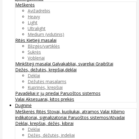
Meškerės
Avižadrebis
Heavy
Light
Ultralight
Medium (vidutinis)
Ritės
Kietieji masalai
Blizgės/vartiklės
Sukrės
Vobleriai
Minkštieji masalai
Galvakabliai, svareliai
Graibštai
Dėžės, dėžutės, krepšiai,dėklai
Dėklai
Dėžutės masalams
Kuprinės, krepšiai
Pavadėliai ir jų priedai
Paruoštos sistemos
Valai
Aksesuarai, kitos prekės
Dugninė
Meškerės
Ritės
Stovai, kuoliukai, atramos
Valai
Kibimo
indikatoriai, signalizatoriai
Paruoštos sistemos/Atvadai
Dėklai, krepšiai, dėžės, kibirai
Dėklai
Dėžės, dėžutės, indeliai