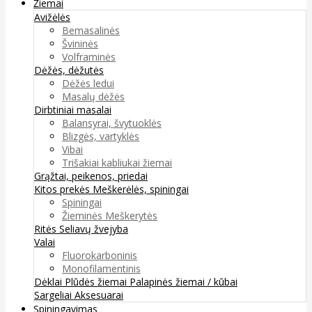
Žiemai
Avižėlės
Bemasalinės
Švininės
Volframinės
Dėžės, dėžutės
Dėžės ledui
Masalų dėžės
Dirbtiniai masalai
Balansyrai, švytuoklės
Blizgės, vartyklės
Vibai
Trišakiai kabliukai žiemai
Grąžtai, peikenos, priedai
Kitos prekės
Meškerėlės, spiningai
Spiningai
Žieminės Meškerytės
Ritės
Seliavų žvejyba
Valai
Fluorokarboninis
Monofilamentinis
Dėklai
Plūdės žiemai
Palapinės žiemai / kūbai
Sargeliai
Aksesuarai
Spiningavimas