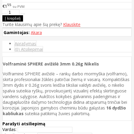
55
€1
su PVM
Turite klausimų apie šią prekę?
Klauskite
Gamintojas:
Akara
Aprašymas
(0) Atsiliepimai
Volframinė SPHERE avižėlė 3mm 0.26g Nikelis
Volframinė SPHERE avižėlė – rankų darbo mormyška (volframo),
skirta profesionaliai žūklės patirčiai žiemą ir vasarą. Kompaktiškas
3mm dydis ir 0.26g svoris leidžia tiksliai valdyti avižėlę, o nikelio
spalva suteikia ryškų, provokuojantį vizualinį efektą skirtinguose
vandens sąlygose. Aukštos kokybės galvaninis padengimas ir
daugiapluoštė dažymo technologija didina atsparumą trinčiai bei
korozijai. Japonijos gamybos cheminiu būdu galąstas
16 dydžio
kabliukas
suteikia patikimą žuvies pakirtimą.
Parašyti atsiliepimą
Vardas: