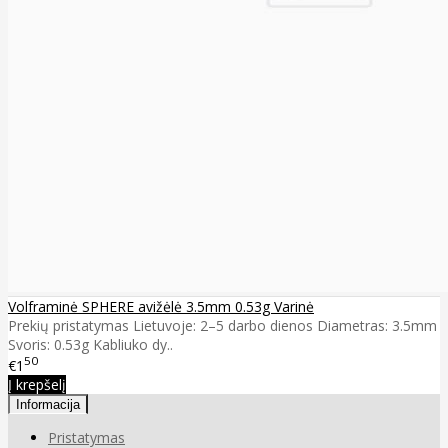
Volframinė SPHERE avižėlė 3.5mm 0.53g Varinė
Prekių pristatymas Lietuvoje: 2–5 darbo dienos Diametras: 3.5mm
Svoris: 0.53g Kabliuko dy..
50
€1
Į krepšelį
Informacija
Pristatymas