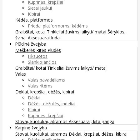
Kuprinės, krepšiai
Sietai jaukui
Kibirai
Kėdės, platformos
Priedai platformoms, kėdėms
Graibštai, kotai
Tinkleliai žuvims laikyti/ matai
Šėryklos,
švinai
Aksesuarai
Indai
Plūdinė žvejyba
Meškerės
Ritės
Plūdės
Fiksuotos
Slankiojančios
Graibštai/ kotai
Tinkleliai žuvims laikyti/ matai
Valas
Valas pavadėliams
Valas ritėms
Dėklai, krepšiai, dėžės, kibirai
Dėklai
Dėžės, dėžutės, indeliai
Kibirai
Kuprinės, krepšiai
Stovai, kuoliukai, atramos
Aksesuarai, kita įranga
Karpinė žvejyba
Stovai, kuoliukai, atramos
Dėklai, krepšiai, dėžės, kibirai
Dėklai meškerėms