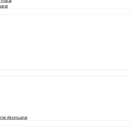
/ matai
arai
riai
Aksesuarai