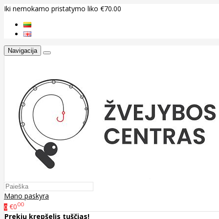
Iki nemokamo pristatymo liko €70.00
Navigacija
Mano paskyra
00
€0
0
Prekių krepšelis tuščias!