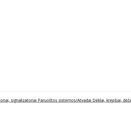
oriai, signalizatoriai
Paruoštos sistemos/Atvadai
Dėklai, krepšiai, dėžė