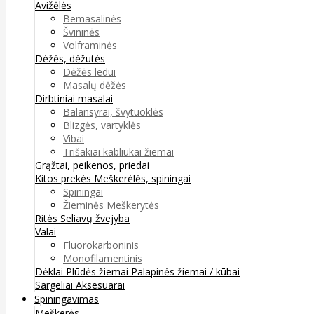
Avižėlės
Bemasalinės
Švininės
Volframinės
Dėžės, dėžutės
Dėžės ledui
Masalų dėžės
Dirbtiniai masalai
Balansyrai, švytuoklės
Blizgės, vartyklės
Vibai
Trišakiai kabliukai žiemai
Grąžtai, peikenos, priedai
Kitos prekės
Meškerėlės, spiningai
Spiningai
Žieminės Meškerytės
Ritės
Seliavų žvejyba
Valai
Fluorokarboninis
Monofilamentinis
Dėklai
Plūdės žiemai
Palapinės žiemai / kūbai
Sargeliai
Aksesuarai
Spiningavimas
Meškerės