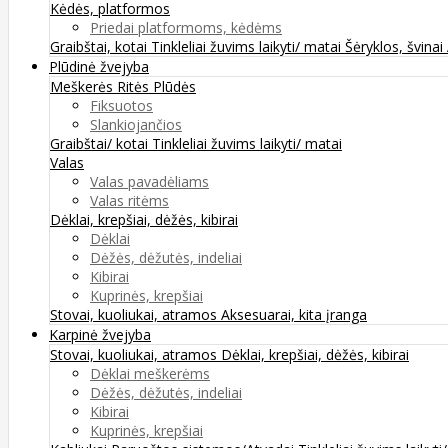
Kėdės, platformos
Priedai platformoms, kėdėms
Graibštai, kotai
Tinkleliai žuvims laikyti/ matai
Šėryklos, švinai
Plūdinė žvejyba
Meškerės
Ritės
Plūdės
Fiksuotos
Slankiojančios
Graibštai/ kotai
Tinkleliai žuvims laikyti/ matai
Valas
Valas pavadėliams
Valas ritėms
Dėklai, krepšiai, dėžės, kibirai
Dėklai
Dėžės, dėžutės, indeliai
Kibirai
Kuprinės, krepšiai
Stovai, kuoliukai, atramos
Aksesuarai, kita įranga
Karpinė žvejyba
Stovai, kuoliukai, atramos
Dėklai, krepšiai, dėžės, kibirai
Dėklai meškerėms
Dėžės, dėžutės, indeliai
Kibirai
Kuprinės, krepšiai