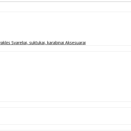
vaklės
Svareliai, suktukai, karabinai
Aksesuarai