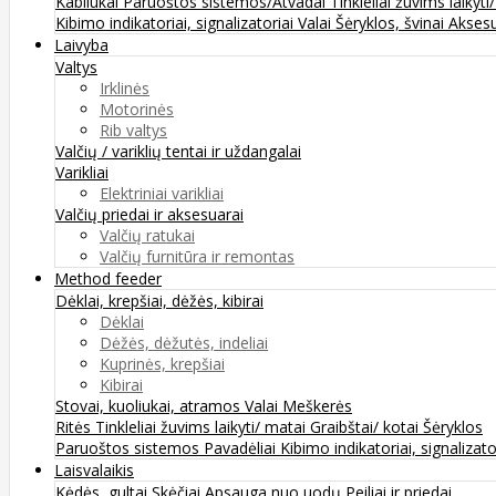
Kabliukai
Paruoštos sistemos/Atvadai
Tinkleliai žuvims laikyti
Kibimo indikatoriai, signalizatoriai
Valai
Šėryklos, švinai
Aksesu
Laivyba
Valtys
Irklinės
Motorinės
Rib valtys
Valčių / variklių tentai ir uždangalai
Varikliai
Elektriniai varikliai
Valčių priedai ir aksesuarai
Valčių ratukai
Valčių furnitūra ir remontas
Method feeder
Dėklai, krepšiai, dėžės, kibirai
Dėklai
Dėžės, dėžutės, indeliai
Kuprinės, krepšiai
Kibirai
Stovai, kuoliukai, atramos
Valai
Meškerės
Ritės
Tinkleliai žuvims laikyti/ matai
Graibštai/ kotai
Šėryklos
Paruoštos sistemos
Pavadėliai
Kibimo indikatoriai, signalizato
Laisvalaikis
Kėdės, gultai
Skėčiai
Apsauga nuo uodų
Peiliai ir priedai