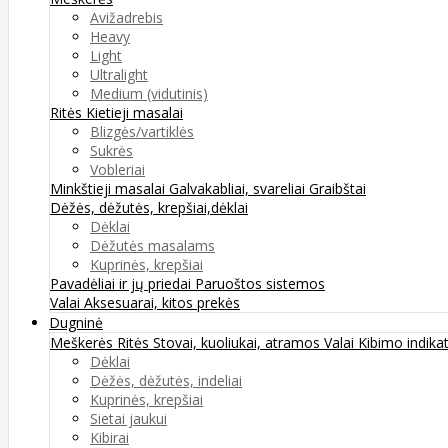
Avižadrebis
Heavy
Light
Ultralight
Medium (vidutinis)
Ritės
Kietieji masalai
Blizgės/vartiklės
Sukrės
Vobleriai
Minkštieji masalai
Galvakabliai, svareliai
Graibštai
Dėžės, dėžutės, krepšiai,dėklai
Dėklai
Dėžutės masalams
Kuprinės, krepšiai
Pavadėliai ir jų priedai
Paruoštos sistemos
Valai
Aksesuarai, kitos prekės
Dugninė
Meškerės
Ritės
Stovai, kuoliukai, atramos
Valai
Kibimo indikat
Dėklai
Dėžės, dėžutės, indeliai
Kuprinės, krepšiai
Sietai jaukui
Kibirai