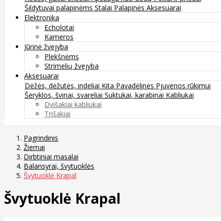
Šildytuvai palapinėms
Stalai
Palapinės
Aksesuarai
Elektronika
Echolotai
Kameros
Jūrinė žvejyba
Plekšnėms
Strimelių žvejyba
Aksesuarai
Dėžės, dėžutės, indeliai
Kita
Pavadėlinės
Pjuvenos rūkimui
Šėryklos, švinai, svareliai
Suktukai, karabinai
Kabliukai
Dvišakiai kabliukai
Trišakiai
Pagrindinis
Žiemai
Dirbtiniai masalai
Balansyrai, švytuoklės
Švytuoklė Krapal
Švytuoklė Krapal