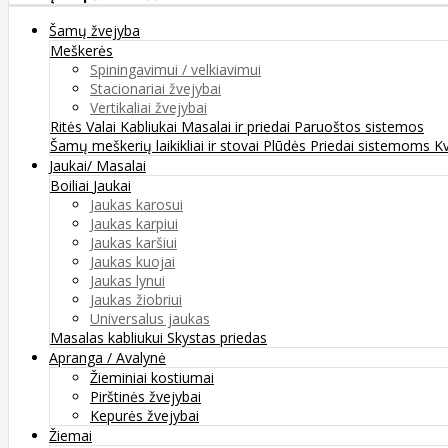
Šamų žvejyba
Meškerės
Spiningavimui / velkiavimui
Stacionariai žvejybai
Vertikaliai žvejybai
Ritės
Valai
Kabliukai
Masalai ir priedai
Paruoštos sistemos
Šamų meškerių laikikliai ir stovai
Plūdės
Priedai sistemoms
K
Jaukai/ Masalai
Boiliai
Jaukai
Jaukas karosui
Jaukas karpiui
Jaukas karšiui
Jaukas kuojai
Jaukas lynui
Jaukas žiobriui
Universalus jaukas
Masalas kabliukui
Skystas priedas
Apranga / Avalynė
Žieminiai kostiumai
Pirštinės žvejybai
Kepurės žvejybai
Žiemai