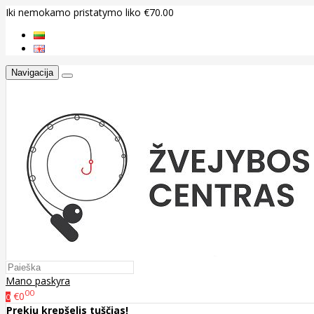
Iki nemokamo pristatymo liko €70.00
Navigacija
Mano paskyra
00
€0
0
Prekių krepšelis tuščias!