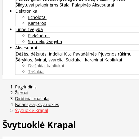
Šildytuvai palapinėms
Stalai
Palapinės
Aksesuarai
Elektronika
Echolotai
Kameros
Jūrinė žvejyba
Plekšnėms
Strimelių žvejyba
Aksesuarai
Dėžės, dėžutės, indeliai
Kita
Pavadėlinės
Pjuvenos rūkimui
Šėryklos, švinai, svareliai
Suktukai, karabinai
Kabliukai
Dvišakiai kabliukai
Trišakiai
Pagrindinis
Žiemai
Dirbtiniai masalai
Balansyrai, švytuoklės
Švytuoklė Krapal
Švytuoklė Krapal