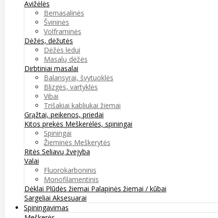
Avižėlės
Bemasalinės
Švininės
Volframinės
Dėžės, dėžutės
Dėžės ledui
Masalų dėžės
Dirbtiniai masalai
Balansyrai, švytuoklės
Blizgės, vartyklės
Vibai
Trišakiai kabliukai žiemai
Grąžtai, peikenos, priedai
Kitos prekės
Meškerėlės, spiningai
Spiningai
Žieminės Meškerytės
Ritės
Seliavų žvejyba
Valai
Fluorokarboninis
Monofilamentinis
Dėklai
Plūdės žiemai
Palapinės žiemai / kūbai
Sargeliai
Aksesuarai
Spiningavimas
Meškerės