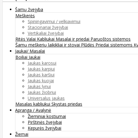
Šamų žvejyba
Meškerės
Spiningavimui / velkiavimui
Stacionariai žvejybai
Vertikaliai žvejybai
Ritės
Valai
Kabliukai
Masalai ir priedai
Paruoštos sistemos
Šamų meškerių laikikliai ir stovai
Plūdės
Priedai sistemoms
K
Jaukai/ Masalai
Boiliai
Jaukai
Jaukas karosui
Jaukas karpiui
Jaukas karšiui
Jaukas kuojai
Jaukas lynui
Jaukas žiobriui
Universalus jaukas
Masalas kabliukui
Skystas priedas
Apranga / Avalynė
Žieminiai kostiumai
Pirštinės žvejybai
Kepurės žvejybai
Žiemai