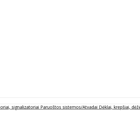
oriai, signalizatoriai
Paruoštos sistemos/Atvadai
Dėklai, krepšiai, dėžė