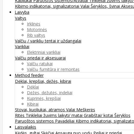
Kabliukai
Paruoštos sistemos/Atvadai
Tinkleliai žuvims laikyti
Kibimo indikatoriai, signalizatoriai
Valai
Šėryklos, švinai
Aksesu
Laivyba
Valtys
Irklinės
Motorinės
Rib valtys
Valčių / variklių tentai ir uždangalai
Varikliai
Elektriniai varikliai
Valčių priedai ir aksesuarai
Valčių ratukai
Valčių furnitūra ir remontas
Method feeder
Dėklai, krepšiai, dėžės, kibirai
Dėklai
Dėžės, dėžutės, indeliai
Kuprinės, krepšiai
Kibirai
Stovai, kuoliukai, atramos
Valai
Meškerės
Ritės
Tinkleliai žuvims laikyti/ matai
Graibštai/ kotai
Šėryklos
Paruoštos sistemos
Pavadėliai
Kibimo indikatoriai, signalizato
Laisvalaikis
Kėdės, gultai
Skėčiai
Apsauga nuo uodų
Peiliai ir priedai