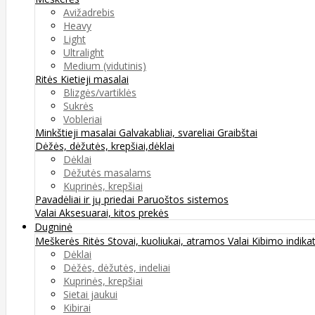
Avižadrebis
Heavy
Light
Ultralight
Medium (vidutinis)
Ritės
Kietieji masalai
Blizgės/vartiklės
Sukrės
Vobleriai
Minkštieji masalai
Galvakabliai, svareliai
Graibštai
Dėžės, dėžutės, krepšiai,dėklai
Dėklai
Dėžutės masalams
Kuprinės, krepšiai
Pavadėliai ir jų priedai
Paruoštos sistemos
Valai
Aksesuarai, kitos prekės
Dugninė
Meškerės
Ritės
Stovai, kuoliukai, atramos
Valai
Kibimo indikat
Dėklai
Dėžės, dėžutės, indeliai
Kuprinės, krepšiai
Sietai jaukui
Kibirai