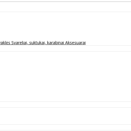
vaklės
Svareliai, suktukai, karabinai
Aksesuarai