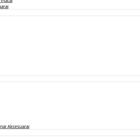
/ matai
arai
riai
Aksesuarai