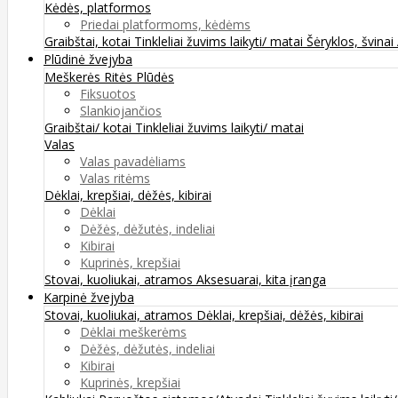
Kėdės, platformos
Priedai platformoms, kėdėms
Graibštai, kotai
Tinkleliai žuvims laikyti/ matai
Šėryklos, švinai
Plūdinė žvejyba
Meškerės
Ritės
Plūdės
Fiksuotos
Slankiojančios
Graibštai/ kotai
Tinkleliai žuvims laikyti/ matai
Valas
Valas pavadėliams
Valas ritėms
Dėklai, krepšiai, dėžės, kibirai
Dėklai
Dėžės, dėžutės, indeliai
Kibirai
Kuprinės, krepšiai
Stovai, kuoliukai, atramos
Aksesuarai, kita įranga
Karpinė žvejyba
Stovai, kuoliukai, atramos
Dėklai, krepšiai, dėžės, kibirai
Dėklai meškerėms
Dėžės, dėžutės, indeliai
Kibirai
Kuprinės, krepšiai