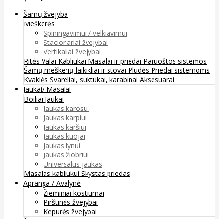
Šamų žvejyba
Meškerės
Spiningavimui / velkiavimui
Stacionariai žvejybai
Vertikaliai žvejybai
Ritės
Valai
Kabliukai
Masalai ir priedai
Paruoštos sistemos
Šamų meškerių laikikliai ir stovai
Plūdės
Priedai sistemoms
Kvaklės
Svareliai, suktukai, karabinai
Aksesuarai
Jaukai/ Masalai
Boiliai
Jaukai
Jaukas karosui
Jaukas karpiui
Jaukas karšiui
Jaukas kuojai
Jaukas lynui
Jaukas žiobriui
Universalus jaukas
Masalas kabliukui
Skystas priedas
Apranga / Avalynė
Žieminiai kostiumai
Pirštinės žvejybai
Kepurės žvejybai