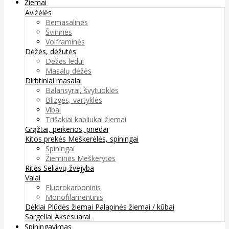
Žiemai
Avižėlės
Bemasalinės
Švininės
Volframinės
Dėžės, dėžutės
Dėžės ledui
Masalų dėžės
Dirbtiniai masalai
Balansyrai, švytuoklės
Blizgės, vartyklės
Vibai
Trišakiai kabliukai žiemai
Grąžtai, peikenos, priedai
Kitos prekės
Meškerėlės, spiningai
Spiningai
Žieminės Meškerytės
Ritės
Seliavų žvejyba
Valai
Fluorokarboninis
Monofilamentinis
Dėklai
Plūdės žiemai
Palapinės žiemai / kūbai
Sargeliai
Aksesuarai
Spiningavimas