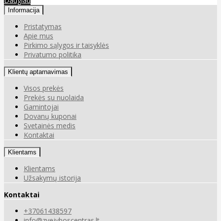
Daugiau
Informacija
Pristatymas
Apie mus
Pirkimo sąlygos ir taisyklės
Privatumo politika
Klientų aptarnavimas
Visos prekės
Prekės su nuolaida
Gamintojai
Dovanų kuponai
Svetainės medis
Kontaktai
Klientams
Klientams
Užsakymų istorija
Kontaktai
+37061438597
info@zvejyboscentras.lt