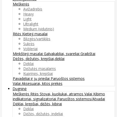
Meškerės
Avižadrebis
Heavy
Light
Ultralight
Medium (vidutinis)
Ritės
Kietieji masalai
Blizgės/vartiklės
Sukrės
Vobleriai
Minkštieji masalai
Galvakabliai, svareliai
Graibštai
Dėžės, dėžutės, krepšiai,dėklai
Dėklai
Dėžutės masalams
Kuprinės, krepšiai
Pavadėliai ir jų priedai
Paruoštos sistemos
Valai
Aksesuarai, kitos prekės
Dugninė
Meškerės
Ritės
Stovai, kuoliukai, atramos
Valai
Kibimo
indikatoriai, signalizatoriai
Paruoštos sistemos/Atvadai
Dėklai, krepšiai, dėžės, kibirai
Dėklai
Dėžės, dėžutės, indeliai