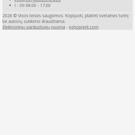
I - VII 08.00 - 17.00
2026 © Visos teisės saugomos. Kopijuoti, platinti svetainės turinį
be autorių sutikimo draudžiama.
Elektroninių parduotuvių nuoma
-
eshoprent.com