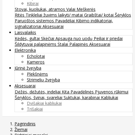
Kibirai
Stovai, kuoliukai, atramos
Valai
Meškerės
Ritės
Tinkleliai žuvims laikyti/ matai
Graibštai/ kotai
Šėryklos
Paruoštos sistemos
Pavadėliai
Kibimo indikatoriai,
signalizatoriai
Aksesuarai
Laisvalaikis
Kėdės, gultai
Skėčiai
Apsauga nuo uodų
Peiliai ir priedai
Šildytuvai palapinėms
Stalai
Palapinės
Aksesuarai
Elektronika
Echolotai
Kameros
Jūrinė žvejyba
Plekšnėms
Strimelių žvejyba
Aksesuarai
Dėžės, dėžutės, indeliai
Kita
Pavadėlinės
Pjuvenos rūkimui
Šėryklos, švinai, svareliai
Suktukai, karabinai
Kabliukai
Dvišakiai kabliukai
Trišakiai
Pagrindinis
Žiemai