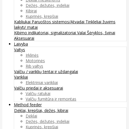
Dėžės, dėžutės, indeliai
Kibirai
Kuprinės, krepšiai
Kabliukai
Paruoštos sistemos/Atvadai
Tinkleliai žuvims
laikyti/ matai
Kibimo indikatoriai, signalizatoriai
Valai
Šėryklos, švinai
Aksesuarai
Laivyba
Valtys
Irklinės
Motorinės
Rib valtys
Valčių / variklių tentai ir uždangalai
Varikliai
Elektriniai varikliai
Valčių priedai ir aksesuarai
Valčių ratukai
Valčių furnitūra ir remontas
Method feeder
Dėklai, krepšiai, dėžės, kibirai
Dėklai
Dėžės, dėžutės, indeliai
Kuprinės, krepšiai