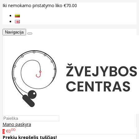
Iki nemokamo pristatymo liko €70.00
Navigacija
Mano paskyra
00
€0
0
Prekių krepšelis tuščias!