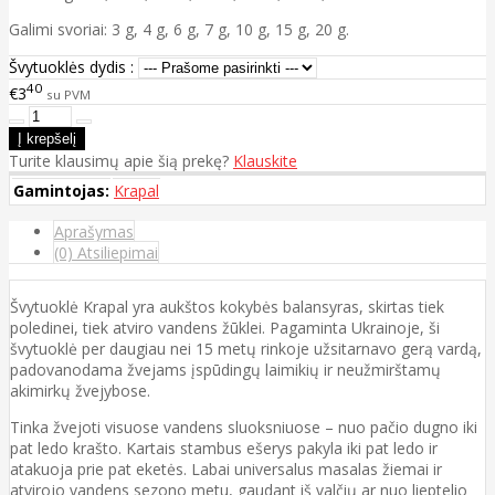
Galimi svoriai: 3 g, 4 g, 6 g, 7 g, 10 g, 15 g, 20 g.
Švytuoklės dydis :
40
€3
su PVM
Turite klausimų apie šią prekę?
Klauskite
Gamintojas:
Krapal
Aprašymas
(0) Atsiliepimai
Švytuoklė Krapal yra aukštos kokybės balansyras, skirtas tiek
poledinei, tiek atviro vandens žūklei. Pagaminta Ukrainoje, ši
švytuoklė per daugiau nei 15 metų rinkoje užsitarnavo gerą vardą,
padovanodama žvejams įspūdingų laimikių ir neužmirštamų
akimirkų žvejybose.
Tinka žvejoti visuose vandens sluoksniuose – nuo pačio dugno iki
pat ledo krašto. Kartais stambus ešerys pakyla iki pat ledo ir
atakuoja prie pat eketės. Labai universalus masalas žiemai ir
atvirojo vandens sezono metu, gaudant iš valčių ar nuo lieptelio