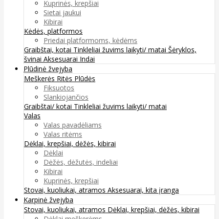
Kuprinės, krepšiai
Sietai jaukui
Kibirai
Kėdės, platformos
Priedai platformoms, kėdėms
Graibštai, kotai
Tinkleliai žuvims laikyti/ matai
Šėryklos,
švinai
Aksesuarai
Indai
Plūdinė žvejyba
Meškerės
Ritės
Plūdės
Fiksuotos
Slankiojančios
Graibštai/ kotai
Tinkleliai žuvims laikyti/ matai
Valas
Valas pavadėliams
Valas ritėms
Dėklai, krepšiai, dėžės, kibirai
Dėklai
Dėžės, dėžutės, indeliai
Kibirai
Kuprinės, krepšiai
Stovai, kuoliukai, atramos
Aksesuarai, kita įranga
Karpinė žvejyba
Stovai, kuoliukai, atramos
Dėklai, krepšiai, dėžės, kibirai
Dėklai meškerėms