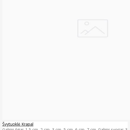
Švytuoklė Krapal
Galimi ilgiai: 1,5 cm, 2 cm, 3 cm, 5 cm, 6 cm, 7 cm. Galimi svoriai: 3