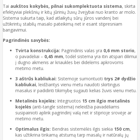
Tai
aukštos kokybės, pilnai sukomplektuota sistema
, skirta
efektyviai plekšnių ir kitų jūrinių žuvų žvejybai nuo kranto ar molo.
Sistema sukurta taip, kad atlaikytų sūrų jūros vandenį bei
užtikrintų stabilų masalo pateikimą net ir esant stipresniam
bangavimui.
Pagrindinės savybės:
Tvirta konstrukcija:
Pagrindinis valas yra
0,6 mm storio
,
o pavadėliai –
0,45 mm
, todėl sistema yra itin atspari dilimui
į dugno akmenis ar kriaukles bei didelėms apkrovoms
metimo metu.
3 aštrūs kabliukai:
Sistemoje sumontuoti
trys 2# dydžio
kabliukai
, leidžiantys vienu metu naudoti skirtingus
masalus ir padidinti tikimybę sugauti kelias žuvis vienu metu.
Metalinės kojelės:
Integruotos
15 cm ilgio metalinės
kojelės
(anti-tangle sistema) neleidžia pavadėliams
susipainioti aplink pagrindinį valą net ir stiprioje srovėje ar
metimo metu.
Optimalus ilgis:
Bendras sistemėlės ilgis siekia
150 cm
,
kas užtikrina tinkamą atstumą tarp masalų ir natūralų jų