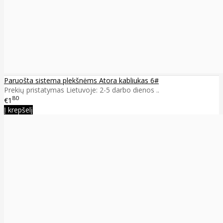
Paruošta sistema plekšnėms Atora kabliukas 6#
Prekių pristatymas Lietuvoje: 2-5 darbo dienos ..
80
€1
Į krepšelį