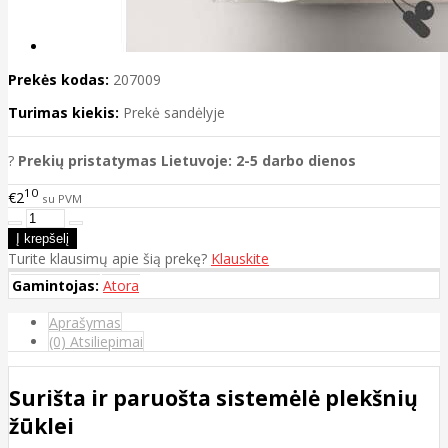
Prekės kodas:
207009
Turimas kiekis:
Prekė sandėlyje
?
Prekių pristatymas Lietuvoje: 2-5 darbo dienos
10
€2
su PVM
Turite klausimų apie šią prekę?
Klauskite
Gamintojas:
Atora
Aprašymas
(0) Atsiliepimai
Surišta ir paruošta sistemėlė plekšnių
žūklei