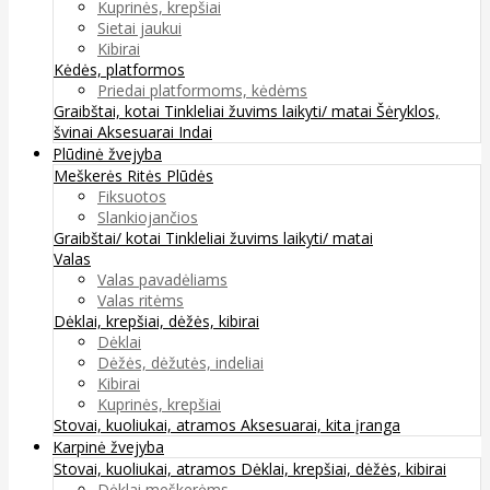
Kuprinės, krepšiai
Sietai jaukui
Kibirai
Kėdės, platformos
Priedai platformoms, kėdėms
Graibštai, kotai
Tinkleliai žuvims laikyti/ matai
Šėryklos,
švinai
Aksesuarai
Indai
Plūdinė žvejyba
Meškerės
Ritės
Plūdės
Fiksuotos
Slankiojančios
Graibštai/ kotai
Tinkleliai žuvims laikyti/ matai
Valas
Valas pavadėliams
Valas ritėms
Dėklai, krepšiai, dėžės, kibirai
Dėklai
Dėžės, dėžutės, indeliai
Kibirai
Kuprinės, krepšiai
Stovai, kuoliukai, atramos
Aksesuarai, kita įranga
Karpinė žvejyba
Stovai, kuoliukai, atramos
Dėklai, krepšiai, dėžės, kibirai
Dėklai meškerėms