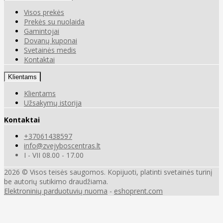
Visos prekės
Prekės su nuolaida
Gamintojai
Dovanų kuponai
Svetainės medis
Kontaktai
Klientams
Klientams
Užsakymų istorija
Kontaktai
+37061438597
info@zvejyboscentras.lt
I - VII 08.00 - 17.00
2026 © Visos teisės saugomos. Kopijuoti, platinti svetainės turinį
be autorių sutikimo draudžiama.
Elektroninių parduotuvių nuoma
-
eshoprent.com