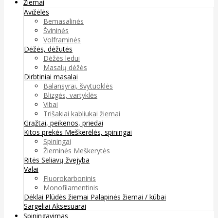
Žiemai
Avižėlės
Bemasalinės
Švininės
Volframinės
Dėžės, dėžutės
Dėžės ledui
Masalų dėžės
Dirbtiniai masalai
Balansyrai, švytuoklės
Blizgės, vartyklės
Vibai
Trišakiai kabliukai žiemai
Grąžtai, peikenos, priedai
Kitos prekės
Meškerėlės, spiningai
Spiningai
Žieminės Meškerytės
Ritės
Seliavų žvejyba
Valai
Fluorokarboninis
Monofilamentinis
Dėklai
Plūdės žiemai
Palapinės žiemai / kūbai
Sargeliai
Aksesuarai
Spiningavimas