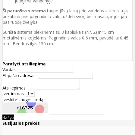
judėjimą vandenyje.
Ši
paruošta sistema
taupo jūsų laiką prie vandens – tereikia ją
prikabinti prie pagrindinio valo, uždėti svorį bei masalą, ir jūs jau
pasiruošę žvejybai.
Surišta sistema plekšnėms su 3 kabliukais (Nr. 2) ir 15 cm
metalinėmis kojelėmis. Pagrindinis valas 0,6 mm, pavadėliai 0,45
mm. Bendras ilgis 150 cm.
Parašyti atsiliepimą
Vardas:
El. pašto adresas:
Atsiliepimas:
Įvertinimas:
Įveskite saugos kodą:
Rašyti
Susijusios prekės