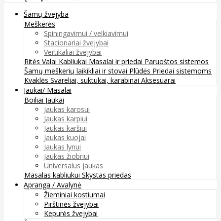
Šamų žvejyba
Meškerės
Spiningavimui / velkiavimui
Stacionariai žvejybai
Vertikaliai žvejybai
Ritės
Valai
Kabliukai
Masalai ir priedai
Paruoštos sistemos
Šamų meškerių laikikliai ir stovai
Plūdės
Priedai sistemoms
Kvaklės
Svareliai, suktukai, karabinai
Aksesuarai
Jaukai/ Masalai
Boiliai
Jaukai
Jaukas karosui
Jaukas karpiui
Jaukas karšiui
Jaukas kuojai
Jaukas lynui
Jaukas žiobriui
Universalus jaukas
Masalas kabliukui
Skystas priedas
Apranga / Avalynė
Žieminiai kostiumai
Pirštinės žvejybai
Kepurės žvejybai