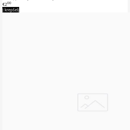
00
€2
Į krepšelį