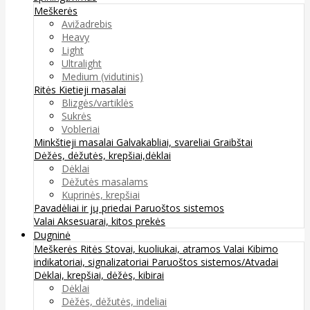
Meškerės
Avižadrebis
Heavy
Light
Ultralight
Medium (vidutinis)
Ritės
Kietieji masalai
Blizgės/vartiklės
Sukrės
Vobleriai
Minkštieji masalai
Galvakabliai, svareliai
Graibštai
Dėžės, dėžutės, krepšiai,dėklai
Dėklai
Dėžutės masalams
Kuprinės, krepšiai
Pavadėliai ir jų priedai
Paruoštos sistemos
Valai
Aksesuarai, kitos prekės
Dugninė
Meškerės
Ritės
Stovai, kuoliukai, atramos
Valai
Kibimo
indikatoriai, signalizatoriai
Paruoštos sistemos/Atvadai
Dėklai, krepšiai, dėžės, kibirai
Dėklai
Dėžės, dėžutės, indeliai