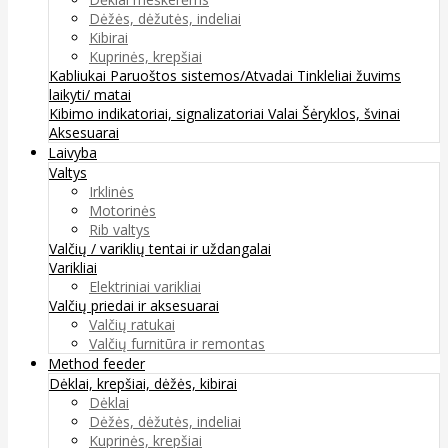
Dėžės, dėžutės, indeliai
Kibirai
Kuprinės, krepšiai
Kabliukai
Paruoštos sistemos/Atvadai
Tinkleliai žuvims
laikyti/ matai
Kibimo indikatoriai, signalizatoriai
Valai
Šėryklos, švinai
Aksesuarai
Laivyba
Valtys
Irklinės
Motorinės
Rib valtys
Valčių / variklių tentai ir uždangalai
Varikliai
Elektriniai varikliai
Valčių priedai ir aksesuarai
Valčių ratukai
Valčių furnitūra ir remontas
Method feeder
Dėklai, krepšiai, dėžės, kibirai
Dėklai
Dėžės, dėžutės, indeliai
Kuprinės, krepšiai