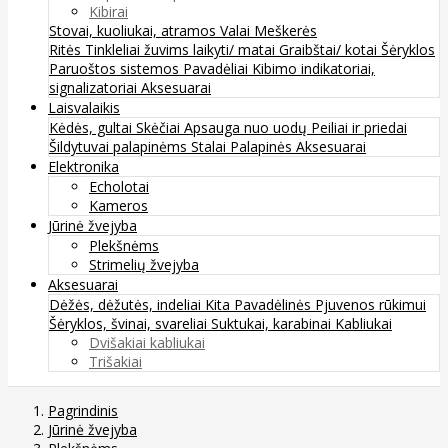
Kibirai
Stovai, kuoliukai, atramos
Valai
Meškerės
Ritės
Tinkleliai žuvims laikyti/ matai
Graibštai/ kotai
Šėryklos
Paruoštos sistemos
Pavadėliai
Kibimo indikatoriai,
signalizatoriai
Aksesuarai
Laisvalaikis
Kėdės, gultai
Skėčiai
Apsauga nuo uodų
Peiliai ir priedai
Šildytuvai palapinėms
Stalai
Palapinės
Aksesuarai
Elektronika
Echolotai
Kameros
Jūrinė žvejyba
Plekšnėms
Strimelių žvejyba
Aksesuarai
Dėžės, dėžutės, indeliai
Kita
Pavadėlinės
Pjuvenos rūkimui
Šėryklos, švinai, svareliai
Suktukai, karabinai
Kabliukai
Dvišakiai kabliukai
Trišakiai
Pagrindinis
Jūrinė žvejyba