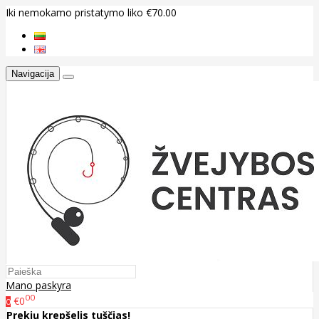
Iki nemokamo pristatymo liko €70.00
Navigacija
Mano paskyra
00
€0
0
Prekių krepšelis tuščias!