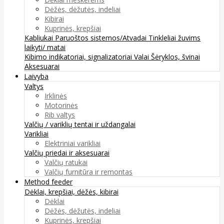
Dėžės, dėžutės, indeliai
Kibirai
Kuprinės, krepšiai
Kabliukai
Paruoštos sistemos/Atvadai
Tinkleliai žuvims
laikyti/ matai
Kibimo indikatoriai, signalizatoriai
Valai
Šėryklos, švinai
Aksesuarai
Laivyba
Valtys
Irklinės
Motorinės
Rib valtys
Valčių / variklių tentai ir uždangalai
Varikliai
Elektriniai varikliai
Valčių priedai ir aksesuarai
Valčių ratukai
Valčių furnitūra ir remontas
Method feeder
Dėklai, krepšiai, dėžės, kibirai
Dėklai
Dėžės, dėžutės, indeliai
Kuprinės, krepšiai