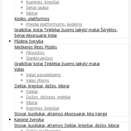
Kuprinės, krepšiai
Sietai jaukui
Kibirai
Kėdės, platformos
Priedai platformoms, kėdėms
Graibštai, kotai
Tinkleliai žuvims laikyti/ matai
Šėryklos,
švinai
Aksesuarai
Indai
Plūdinė žvejyba
Meškerės
Ritės
Plūdės
Fiksuotos
Slankiojančios
Graibštai/ kotai
Tinkleliai žuvims laikyti/ matai
Valas
Valas pavadėliams
Valas ritėms
Dėklai, krepšiai, dėžės, kibirai
Dėklai
Dėžės, dėžutės, indeliai
Kibirai
Kuprinės, krepšiai
Stovai, kuoliukai, atramos
Aksesuarai, kita įranga
Karpinė žvejyba
Stovai, kuoliukai, atramos
Dėklai, krepšiai, dėžės, kibirai
Dėklai meškerėms