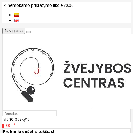
Iki nemokamo pristatymo liko €70.00
Navigacija
Mano paskyra
00
€0
0
Prekių krepšelis tuščias!