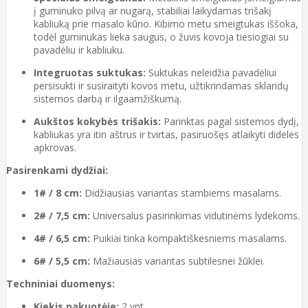
į guminuko pilvą ar nugarą, stabiliai laikydamas trišakį
kabliuką prie masalo kūno. Kibimo metu smeigtukas iššoka,
todėl guminukas lieka saugus, o žuvis kovoja tiesiogiai su
pavadėliu ir kabliuku.
Integruotas suktukas:
Suktukas neleidžia pavadėliui
persisukti ir susiraityti kovos metu, užtikrindamas sklandų
sistemos darbą ir ilgaamžiškumą.
Aukštos kokybės trišakis:
Parinktas pagal sistemos dydį,
kabliukas yra itin aštrus ir tvirtas, pasiruošęs atlaikyti dideles
apkrovas.
Pasirenkami dydžiai:
1# / 8 cm:
Didžiausias variantas stambiems masalams.
2# / 7,5 cm:
Universalus pasirinkimas vidutinėms lydekoms.
4# / 6,5 cm:
Puikiai tinka kompaktiškesniems masalams.
6# / 5,5 cm:
Mažiausias variantas subtilesnei žūklei.
Techniniai duomenys:
Kiekis pakuotėje:
2 vnt.