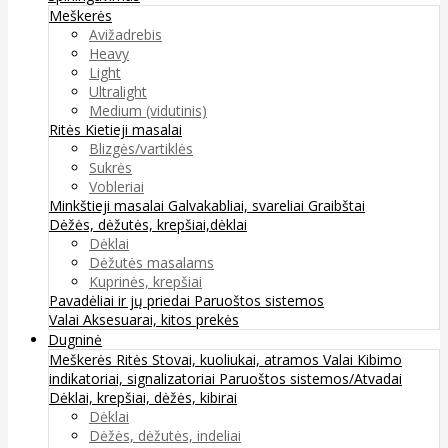
Meškerės
Avižadrebis
Heavy
Light
Ultralight
Medium (vidutinis)
Ritės
Kietieji masalai
Blizgės/vartiklės
Sukrės
Vobleriai
Minkštieji masalai
Galvakabliai, svareliai
Graibštai
Dėžės, dėžutės, krepšiai,dėklai
Dėklai
Dėžutės masalams
Kuprinės, krepšiai
Pavadėliai ir jų priedai
Paruoštos sistemos
Valai
Aksesuarai, kitos prekės
Dugninė
Meškerės
Ritės
Stovai, kuoliukai, atramos
Valai
Kibimo
indikatoriai, signalizatoriai
Paruoštos sistemos/Atvadai
Dėklai, krepšiai, dėžės, kibirai
Dėklai
Dėžės, dėžutės, indeliai