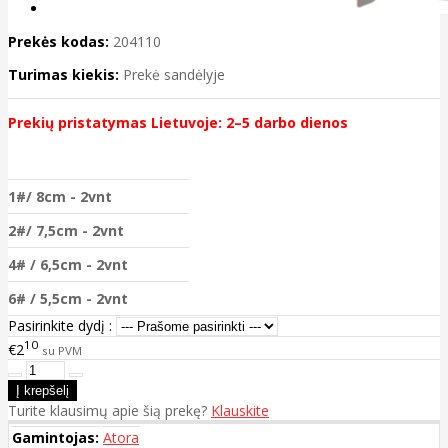
Prekės kodas:
204110
Turimas kiekis:
Prekė sandėlyje
Prekių pristatymas Lietuvoje: 2–5 darbo dienos
1#/ 8cm - 2vnt
2#/ 7,5cm - 2vnt
4# / 6,5cm - 2vnt
6# / 5,5cm - 2vnt
Pasirinkite dydį :
10
€2
su PVM
Turite klausimų apie šią prekę?
Klauskite
Gamintojas:
Atora