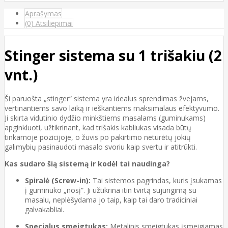
Aprašymas
(0) Atsiliepimai
Stinger sistema su 1 trišakiu (2
vnt.)
Ši paruošta „stinger“ sistema yra idealus sprendimas žvejams,
vertinantiems savo laiką ir ieškantiems maksimalaus efektyvumo.
Ji skirta vidutinio dydžio minkštiems masalams (guminukams)
apginkluoti, užtikrinant, kad trišakis kabliukas visada būtų
tinkamoje pozicijoje, o žuvis po pakirtimo neturėtų jokių
galimybių pasinaudoti masalo svoriu kaip svertu ir atitrūkti.
Kas sudaro šią sistemą ir kodėl tai naudinga?
Spiralė (Screw-in):
Tai sistemos pagrindas, kuris įsukamas
į guminuko „nosį“. Ji užtikrina itin tvirtą sujungimą su
masalu, neplėšydama jo taip, kaip tai daro tradiciniai
galvakabliai.
Specialus smeigtukas:
Metalinis smeigtukas įsmeigiamas