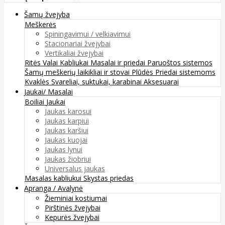
Šamų žvejyba
Meškerės
Spiningavimui / velkiavimui
Stacionariai žvejybai
Vertikaliai žvejybai
Ritės
Valai
Kabliukai
Masalai ir priedai
Paruoštos sistemos
Šamų meškerių laikikliai ir stovai
Plūdės
Priedai sistemoms
Kvaklės
Svareliai, suktukai, karabinai
Aksesuarai
Jaukai/ Masalai
Boiliai
Jaukai
Jaukas karosui
Jaukas karpiui
Jaukas karšiui
Jaukas kuojai
Jaukas lynui
Jaukas žiobriui
Universalus jaukas
Masalas kabliukui
Skystas priedas
Apranga / Avalynė
Žieminiai kostiumai
Pirštinės žvejybai
Kepurės žvejybai