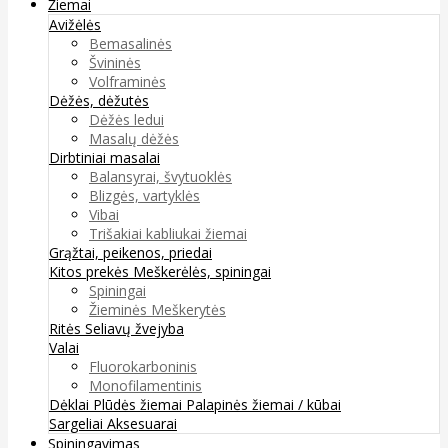
Žiemai
Avižėlės
Bemasalinės
Švininės
Volframinės
Dėžės, dėžutės
Dėžės ledui
Masalų dėžės
Dirbtiniai masalai
Balansyrai, švytuoklės
Blizgės, vartyklės
Vibai
Trišakiai kabliukai žiemai
Grąžtai, peikenos, priedai
Kitos prekės
Meškerėlės, spiningai
Spiningai
Žieminės Meškerytės
Ritės
Seliavų žvejyba
Valai
Fluorokarboninis
Monofilamentinis
Dėklai
Plūdės žiemai
Palapinės žiemai / kūbai
Sargeliai
Aksesuarai
Spiningavimas