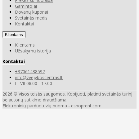
Prekės su nuolaida
Gamintojai
Dovanų kuponai
Svetainės medis
Kontaktai
Klientams
Klientams
Užsakymų istorija
Kontaktai
+37061438597
info@zvejyboscentras.lt
I - VII 08.00 - 17.00
2026 © Visos teisės saugomos. Kopijuoti, platinti svetainės turinį
be autorių sutikimo draudžiama.
Elektroninių parduotuvių nuoma
-
eshoprent.com