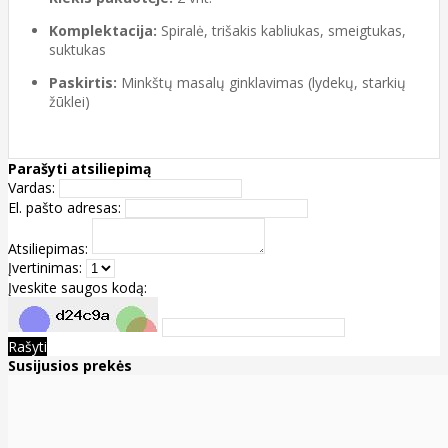
Komplektacija:
Spiralė, trišakis kabliukas, smeigtukas,
suktukas
Paskirtis:
Minkštų masalų ginklavimas (lydekų, starkių
žūklei)
Parašyti atsiliepimą
Vardas:
El. pašto adresas:
Atsiliepimas:
Įvertinimas:
Įveskite saugos kodą:
Rašyti
Susijusios prekės