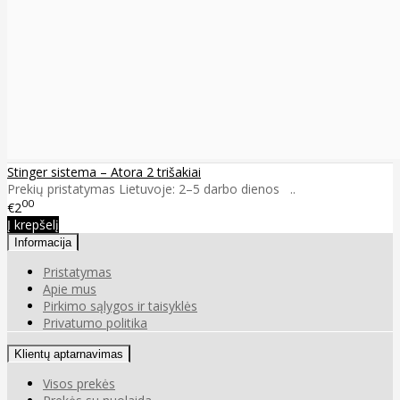
Stinger sistema – Atora 2 trišakiai
Prekių pristatymas Lietuvoje: 2–5 darbo dienos ..
00
€2
Į krepšelį
Informacija
Pristatymas
Apie mus
Pirkimo sąlygos ir taisyklės
Privatumo politika
Klientų aptarnavimas
Visos prekės