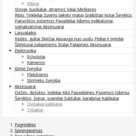
Kibirai
Stovai, kuoliukai, atramos
Valai
Meškerės
Ritės
Tinkleliai žuvims laikyti/ matai
Graibštai/ kotai
Šėryklos
Paruoštos sistemos
Pavadėliai
Kibimo indikatoriai,
signalizatoriai
Aksesuarai
Laisvalaikis
Kėdės, gultai
Skėčiai
Apsauga nuo uodų
Peiliai ir priedai
Šildytuvai palapinėms
Stalai
Palapinės
Aksesuarai
Elektronika
Echolotai
Kameros
Jūrinė žvejyba
Plekšnėms
Strimelių žvejyba
Aksesuarai
Dėžės, dėžutės, indeliai
Kita
Pavadėlinės
Pjuvenos rūkimui
Šėryklos, švinai, svareliai
Suktukai, karabinai
Kabliukai
Dvišakiai kabliukai
Trišakiai
Pagrindinis
Spiningavimas