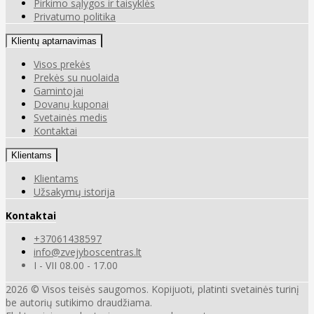
Pirkimo sąlygos ir taisyklės
Privatumo politika
Klientų aptarnavimas
Visos prekės
Prekės su nuolaida
Gamintojai
Dovanų kuponai
Svetainės medis
Kontaktai
Klientams
Klientams
Užsakymų istorija
Kontaktai
+37061438597
info@zvejyboscentras.lt
I - VII 08.00 - 17.00
2026 © Visos teisės saugomos. Kopijuoti, platinti svetainės turinį
be autorių sutikimo draudžiama.