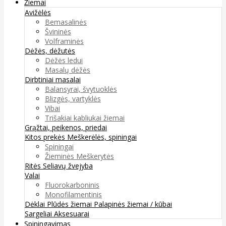
Žiemai
Avižėlės
Bemasalinės
Švininės
Volframinės
Dėžės, dėžutės
Dėžės ledui
Masalų dėžės
Dirbtiniai masalai
Balansyrai, švytuoklės
Blizgės, vartyklės
Vibai
Trišakiai kabliukai žiemai
Grąžtai, peikenos, priedai
Kitos prekės
Meškerėlės, spiningai
Spiningai
Žieminės Meškerytės
Ritės
Seliavų žvejyba
Valai
Fluorokarboninis
Monofilamentinis
Dėklai
Plūdės žiemai
Palapinės žiemai / kūbai
Sargeliai
Aksesuarai
Spiningavimas