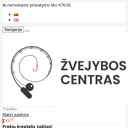
Iki nemokamo pristatymo liko €70.00
Navigacija
Mano paskyra
00
€0
0
Prekių krepšelis tuščias!