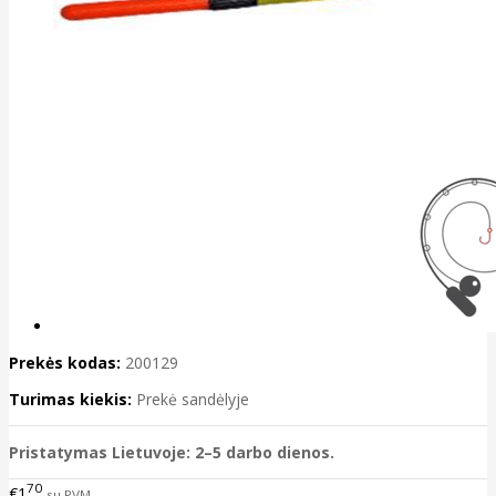
Prekės kodas:
200129
Turimas kiekis:
Prekė sandėlyje
Pristatymas Lietuvoje: 2–5 darbo dienos.
70
€1
su PVM