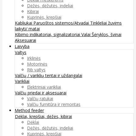
Dėžės, dėžutės, indeliai
Kibirai
Kuprinės, krepšiai
Kabliukai
Paruoštos sistemos/Atvadai
Tinkleliai žuvims
laikyti/ matai
Kibimo indikatoriai, signalizatoriai
Valai
Šėryklos, švinai
Aksesuarai
Laivyba
Valtys
Irklinės
Motorinės
Rib valtys
Valčių / variklių tentai ir uždangalai
Varikliai
Elektriniai varikliai
Valčių priedai ir aksesuarai
Valčių ratukai
Valčių furnitūra ir remontas
Method feeder
Dėklai, krepšiai, dėžės, kibirai
Dėklai
Dėžės, dėžutės, indeliai
Kuprinės, krepšiai