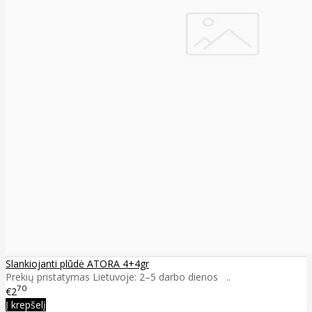
Slankiojanti plūdė ATORA 4+4gr
Prekių pristatymas Lietuvoje: 2–5 darbo dienos ..
70
€2
Į krepšelį