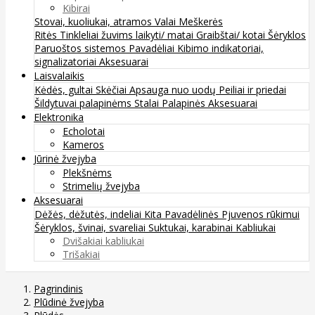
Kibirai
Stovai, kuoliukai, atramos
Valai
Meškerės
Ritės
Tinkleliai žuvims laikyti/ matai
Graibštai/ kotai
Šėryklos
Paruoštos sistemos
Pavadėliai
Kibimo indikatoriai,
signalizatoriai
Aksesuarai
Laisvalaikis
Kėdės, gultai
Skėčiai
Apsauga nuo uodų
Peiliai ir priedai
Šildytuvai palapinėms
Stalai
Palapinės
Aksesuarai
Elektronika
Echolotai
Kameros
Jūrinė žvejyba
Plekšnėms
Strimelių žvejyba
Aksesuarai
Dėžės, dėžutės, indeliai
Kita
Pavadėlinės
Pjuvenos rūkimui
Šėryklos, švinai, svareliai
Suktukai, karabinai
Kabliukai
Dvišakiai kabliukai
Trišakiai
Pagrindinis
Plūdinė žvejyba