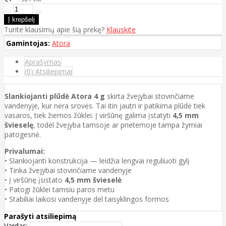
Turite klausimų apie šią prekę?
Klauskite
Gamintojas:
Atora
Aprašymas
(0) Atsiliepimai
Slankiojanti plūdė Atora 4 g
skirta žvejybai stovinčiame
vandenyje, kur nėra srovės. Tai itin jautri ir patikima plūdė tiek
vasaros, tiek žiemos žūklei. Į viršūnę galima įstatyti
4,5 mm
švieselę
, todėl žvejyba tamsoje ar prietemoje tampa žymiai
patogesnė.
Privalumai:
• Slankiojanti konstrukcija — leidžia lengvai reguliuoti gylį
• Tinka žvejybai stovinčiame vandenyje
• Į viršūnę įsistato
4,5 mm švieselė
• Patogi žūklei tamsiu paros metu
• Stabiliai laikosi vandenyje dėl taisyklingos formos
Parašyti atsiliepimą
Vardas: