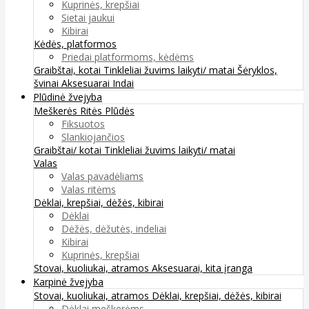
Kuprinės, krepšiai
Sietai jaukui
Kibirai
Kėdės, platformos
Priedai platformoms, kėdėms
Graibštai, kotai
Tinkleliai žuvims laikyti/ matai
Šėryklos,
švinai
Aksesuarai
Indai
Plūdinė žvejyba
Meškerės
Ritės
Plūdės
Fiksuotos
Slankiojančios
Graibštai/ kotai
Tinkleliai žuvims laikyti/ matai
Valas
Valas pavadėliams
Valas ritėms
Dėklai, krepšiai, dėžės, kibirai
Dėklai
Dėžės, dėžutės, indeliai
Kibirai
Kuprinės, krepšiai
Stovai, kuoliukai, atramos
Aksesuarai, kita įranga
Karpinė žvejyba
Stovai, kuoliukai, atramos
Dėklai, krepšiai, dėžės, kibirai
Dėklai meškerėms