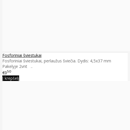
Fosforiniai šviestukai
Fosforiniai šviestukai, perlaužus šviečia. Dydis: 4,5x37 mm
Pakelyje 2vnt ..
50
€0
Į krepšelį