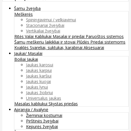
Šamų žvejyba
Meškerės
Spiningavimui / velkiavimui
Stacionariai žvejybai
Vertikaliai žvejybai
Ritės
Valai
Kabliukai
Masalai ir priedai
Paruoštos sistemos
Šamų meškerių laikikliai ir stovai
Plūdės
Priedai sistemoms
Kvaklės
Svareliai, suktukai, karabinai
Aksesuarai
Jaukai/ Masalai
Boiliai
Jaukai
Jaukas karosui
Jaukas karpiui
Jaukas karšiui
Jaukas kuojai
Jaukas lynui
Jaukas žiobriui
Universalus jaukas
Masalas kabliukui
Skystas priedas
Apranga / Avalynė
Žieminiai kostiumai
Pirštinės žvejybai
Kepurės žvejybai