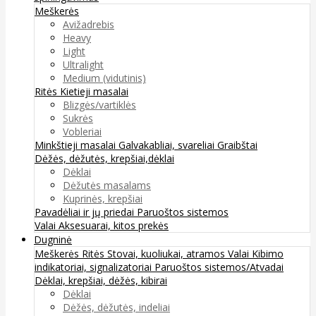
Meškerės
Avižadrebis
Heavy
Light
Ultralight
Medium (vidutinis)
Ritės
Kietieji masalai
Blizgės/vartiklės
Sukrės
Vobleriai
Minkštieji masalai
Galvakabliai, svareliai
Graibštai
Dėžės, dėžutės, krepšiai,dėklai
Dėklai
Dėžutės masalams
Kuprinės, krepšiai
Pavadėliai ir jų priedai
Paruoštos sistemos
Valai
Aksesuarai, kitos prekės
Dugninė
Meškerės
Ritės
Stovai, kuoliukai, atramos
Valai
Kibimo
indikatoriai, signalizatoriai
Paruoštos sistemos/Atvadai
Dėklai, krepšiai, dėžės, kibirai
Dėklai
Dėžės, dėžutės, indeliai