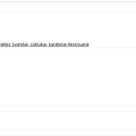
vaklės
Svareliai, suktukai, karabinai
Aksesuarai