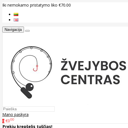
Iki nemokamo pristatymo liko €70.00
Navigacija
Mano paskyra
00
€0
0
Prekių krepšelis tuščias!