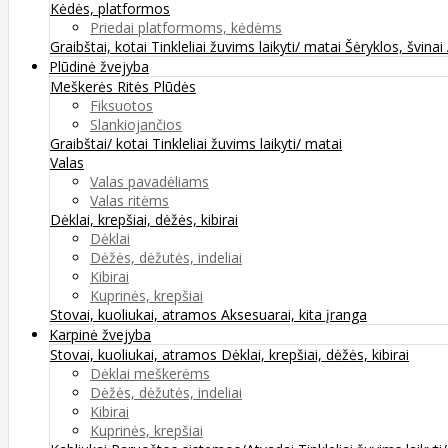
Kėdės, platformos
Priedai platformoms, kėdėms
Graibštai, kotai
Tinkleliai žuvims laikyti/ matai
Šėryklos, švinai
Plūdinė žvejyba
Meškerės
Ritės
Plūdės
Fiksuotos
Slankiojančios
Graibštai/ kotai
Tinkleliai žuvims laikyti/ matai
Valas
Valas pavadėliams
Valas ritėms
Dėklai, krepšiai, dėžės, kibirai
Dėklai
Dėžės, dėžutės, indeliai
Kibirai
Kuprinės, krepšiai
Stovai, kuoliukai, atramos
Aksesuarai, kita įranga
Karpinė žvejyba
Stovai, kuoliukai, atramos
Dėklai, krepšiai, dėžės, kibirai
Dėklai meškerėms
Dėžės, dėžutės, indeliai
Kibirai
Kuprinės, krepšiai