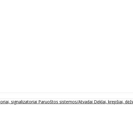
oriai, signalizatoriai
Paruoštos sistemos/Atvadai
Dėklai, krepšiai, dėžė