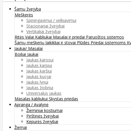
Šamų žvejyba
Meškerės
Spiningavimui / velkiavimui
Stacionariai žvejybai
Vertikaliai žvejybai
Ritės
Valai
Kabliukai
Masalai ir priedai
Paruoštos sistemos
Šamų meškerių laikikliai ir stovai
Plūdės
Priedai sistemoms
K
Jaukai/ Masalai
Boiliai
Jaukai
Jaukas karosui
Jaukas karpiui
Jaukas karšiui
Jaukas kuojai
Jaukas lynui
Jaukas žiobriui
Universalus jaukas
Masalas kabliukui
Skystas priedas
Apranga / Avalynė
Žieminiai kostiumai
Pirštinės žvejybai
Kepurės žvejybai
Žiemai