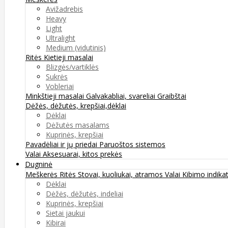
Avižadrebis
Heavy
Light
Ultralight
Medium (vidutinis)
Ritės
Kietieji masalai
Blizgės/vartiklės
Sukrės
Vobleriai
Minkštieji masalai
Galvakabliai, svareliai
Graibštai
Dėžės, dėžutės, krepšiai,dėklai
Dėklai
Dėžutės masalams
Kuprinės, krepšiai
Pavadėliai ir jų priedai
Paruoštos sistemos
Valai
Aksesuarai, kitos prekės
Dugninė
Meškerės
Ritės
Stovai, kuoliukai, atramos
Valai
Kibimo indikat
Dėklai
Dėžės, dėžutės, indeliai
Kuprinės, krepšiai
Sietai jaukui
Kibirai