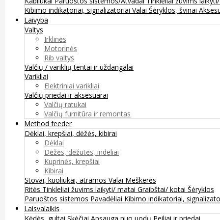
Kabliukai
Paruoštos sistemos/Atvadai
Tinkleliai žuvims laikyti
Kibimo indikatoriai, signalizatoriai
Valai
Šėryklos, švinai
Aksesu
Laivyba
Valtys
Irklinės
Motorinės
Rib valtys
Valčių / variklių tentai ir uždangalai
Varikliai
Elektriniai varikliai
Valčių priedai ir aksesuarai
Valčių ratukai
Valčių furnitūra ir remontas
Method feeder
Dėklai, krepšiai, dėžės, kibirai
Dėklai
Dėžės, dėžutės, indeliai
Kuprinės, krepšiai
Kibirai
Stovai, kuoliukai, atramos
Valai
Meškerės
Ritės
Tinkleliai žuvims laikyti/ matai
Graibštai/ kotai
Šėryklos
Paruoštos sistemos
Pavadėliai
Kibimo indikatoriai, signalizato
Laisvalaikis
Kėdės, gultai
Skėčiai
Apsauga nuo uodų
Peiliai ir priedai