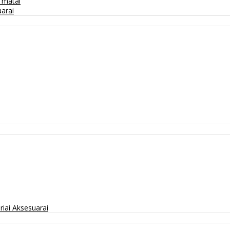
/ matai
arai
riai
Aksesuarai