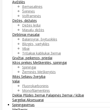
Avižėlės
Bemasalinės
Švininės
Volframinės
Dėžės, dėžutės
Dėžės ledui
Masalų dėžės
Dirbtiniai masalai
Balansyrai, švytuoklės
Blizgės, vartyklės
Vibai
Trišakiai kabliukai žiemai
Grąžtai, peikenos, priedai
Kitos prekės
Meškerėlės, spiningai
Spiningai
Žieminės Meškerytės
Ritės
Seliavų žvejyba
Valai
Fluorokarboninis
Monofilamentinis
Dėklai
Plūdės žiemai
Palapinės žiemai / kūbai
Sargeliai
Aksesuarai
Spiningavimas
Meškerės