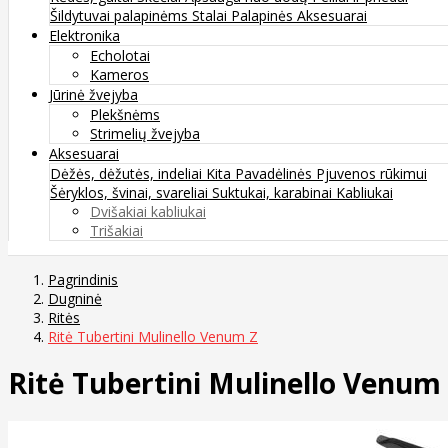
Šildytuvai palapinėms
Stalai
Palapinės
Aksesuarai
Elektronika
Echolotai
Kameros
Jūrinė žvejyba
Plekšnėms
Strimelių žvejyba
Aksesuarai
Dėžės, dėžutės, indeliai
Kita
Pavadėlinės
Pjuvenos rūkimui
Šėryklos, švinai, svareliai
Suktukai, karabinai
Kabliukai
Dvišakiai kabliukai
Trišakiai
Pagrindinis
Dugninė
Ritės
Ritė Tubertini Mulinello Venum Z
Ritė Tubertini Mulinello Venum