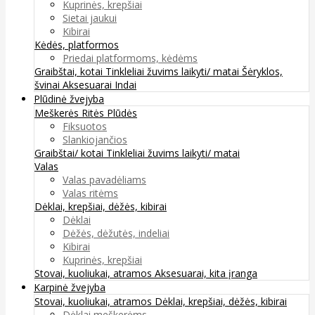
Kuprinės, krepšiai
Sietai jaukui
Kibirai
Kėdės, platformos
Priedai platformoms, kėdėms
Graibštai, kotai
Tinkleliai žuvims laikyti/ matai
Šėryklos,
švinai
Aksesuarai
Indai
Plūdinė žvejyba
Meškerės
Ritės
Plūdės
Fiksuotos
Slankiojančios
Graibštai/ kotai
Tinkleliai žuvims laikyti/ matai
Valas
Valas pavadėliams
Valas ritėms
Dėklai, krepšiai, dėžės, kibirai
Dėklai
Dėžės, dėžutės, indeliai
Kibirai
Kuprinės, krepšiai
Stovai, kuoliukai, atramos
Aksesuarai, kita įranga
Karpinė žvejyba
Stovai, kuoliukai, atramos
Dėklai, krepšiai, dėžės, kibirai
Dėklai meškerėms