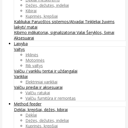
Dėžės, dėžutės, indeliai
Kibirai
Kuprinės, krepšiai
Kabliukai
Paruoštos sistemos/Atvadai
Tinkleliai žuvims
laikyti/ matai
Kibimo indikatoriai, signalizatoriai
Valai
Šėryklos, švinai
Aksesuarai
Laivyba
Valtys
Irklinės
Motorinės
Rib valtys
Valčių / variklių tentai ir uždangalai
Varikliai
Elektriniai varikliai
Valčių priedai ir aksesuarai
Valčių ratukai
Valčių furnitūra ir remontas
Method feeder
Dėklai, krepšiai, dėžės, kibirai
Dėklai
Dėžės, dėžutės, indeliai
Kuprinės, krepšiai