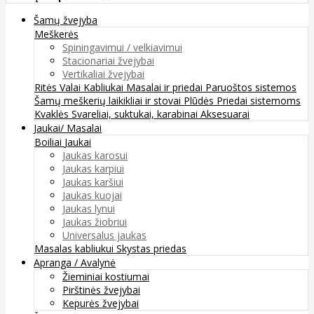
Šamų žvejyba
Meškerės
Spiningavimui / velkiavimui
Stacionariai žvejybai
Vertikaliai žvejybai
Ritės
Valai
Kabliukai
Masalai ir priedai
Paruoštos sistemos
Šamų meškerių laikikliai ir stovai
Plūdės
Priedai sistemoms
Kvaklės
Svareliai, suktukai, karabinai
Aksesuarai
Jaukai/ Masalai
Boiliai
Jaukai
Jaukas karosui
Jaukas karpiui
Jaukas karšiui
Jaukas kuojai
Jaukas lynui
Jaukas žiobriui
Universalus jaukas
Masalas kabliukui
Skystas priedas
Apranga / Avalynė
Žieminiai kostiumai
Pirštinės žvejybai
Kepurės žvejybai