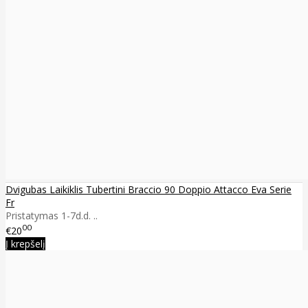
Dvigubas Laikiklis Tubertini Braccio 90 Doppio Attacco Eva Serie
Fr
Pristatymas 1-7d.d. ..
00
€20
Į krepšelį