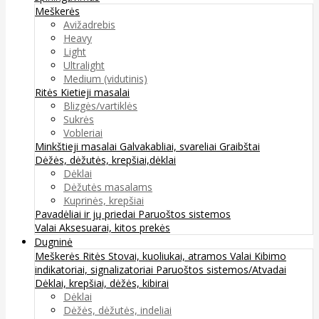
Meškerės
Avižadrebis
Heavy
Light
Ultralight
Medium (vidutinis)
Ritės
Kietieji masalai
Blizgės/vartiklės
Sukrės
Vobleriai
Minkštieji masalai
Galvakabliai, svareliai
Graibštai
Dėžės, dėžutės, krepšiai,dėklai
Dėklai
Dėžutės masalams
Kuprinės, krepšiai
Pavadėliai ir jų priedai
Paruoštos sistemos
Valai
Aksesuarai, kitos prekės
Dugninė
Meškerės
Ritės
Stovai, kuoliukai, atramos
Valai
Kibimo
indikatoriai, signalizatoriai
Paruoštos sistemos/Atvadai
Dėklai, krepšiai, dėžės, kibirai
Dėklai
Dėžės, dėžutės, indeliai