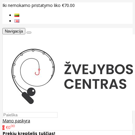
Iki nemokamo pristatymo liko €70.00
Navigacija
Mano paskyra
00
€0
0
Prekių krepšelis tuščias!