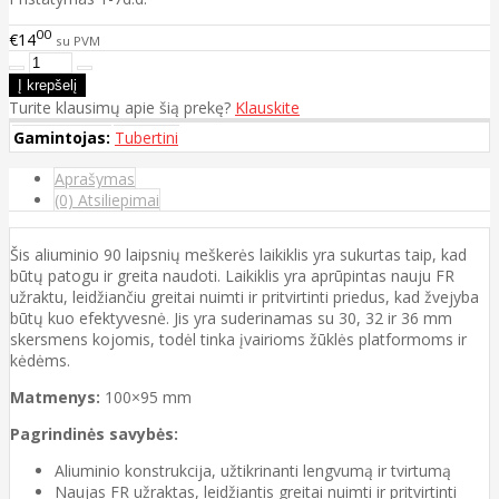
00
€14
su PVM
Turite klausimų apie šią prekę?
Klauskite
Gamintojas:
Tubertini
Aprašymas
(0) Atsiliepimai
Šis aliuminio 90 laipsnių meškerės laikiklis yra sukurtas taip, kad
būtų patogu ir greita naudoti. Laikiklis yra aprūpintas nauju FR
užraktu, leidžiančiu greitai nuimti ir pritvirtinti priedus, kad žvejyba
būtų kuo efektyvesnė. Jis yra suderinamas su 30, 32 ir 36 mm
skersmens kojomis, todėl tinka įvairioms žūklės platformoms ir
kėdėms.
Matmenys:
100×95 mm
Pagrindinės savybės:
Aliuminio konstrukcija, užtikrinanti lengvumą ir tvirtumą
Naujas FR užraktas, leidžiantis greitai nuimti ir pritvirtinti