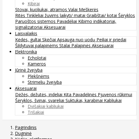
Kibirai
Stovai, kuoliukai, atramos
Valai
Meškerės
Ritės
Tinkleliai žuvims laikyti/ matai
Graibštai/ kotai
Šėryklos
Paruoštos sistemos
Pavadėliai
Kibimo indikatoriai,
signalizatoriai
Aksesuarai
Laisvalaikis
Kėdės, gultai
Skėčiai
Apsauga nuo uodų
Peiliai ir priedai
Šildytuvai palapinėms
Stalai
Palapinės
Aksesuarai
Elektronika
Echolotai
Kameros
Jūrinė žvejyba
Plekšnėms
Strimelių žvejyba
Aksesuarai
Dėžės, dėžutės, indeliai
Kita
Pavadėlinės
Pjuvenos rūkimui
Šėryklos, švinai, svareliai
Suktukai, karabinai
Kabliukai
Dvišakiai kabliukai
Trišakiai
Pagrindinis
Dugninė