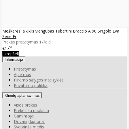
Meškerės laikiklis viengubas Tubertini Braccio A 90 Singolo Eva
Serie Fr
Prekės pristatymas 1-7d.d. ..
90
€17
Į krepšelį
Informacija
Pristatymas
Apie mus
Pirkimo sąlygos ir taisyklės
Privatumo politika
Klientų aptarnavimas
Visos prekės
Prekės su nuolaida
Gamintojai
Dovanų kuponai
Svetainės medis