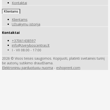
Kontaktai
Klientams
Klientams
Užsakymų istorija
Kontaktai
+37061438597
info@zvejyboscentras.lt
I - VII 08.00 - 17.00
2026 © Visos teisės saugomos. Kopijuoti, platinti svetainės turinį
be autorių sutikimo draudžiama.
Elektroninių parduotuvių nuoma
-
eshoprent.com