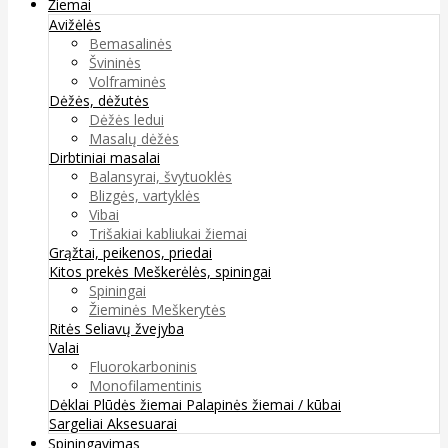
Žiemai
Avižėlės
Bemasalinės
Švininės
Volframinės
Dėžės, dėžutės
Dėžės ledui
Masalų dėžės
Dirbtiniai masalai
Balansyrai, švytuoklės
Blizgės, vartyklės
Vibai
Trišakiai kabliukai žiemai
Grąžtai, peikenos, priedai
Kitos prekės
Meškerėlės, spiningai
Spiningai
Žieminės Meškerytės
Ritės
Seliavų žvejyba
Valai
Fluorokarboninis
Monofilamentinis
Dėklai
Plūdės žiemai
Palapinės žiemai / kūbai
Sargeliai
Aksesuarai
Spiningavimas