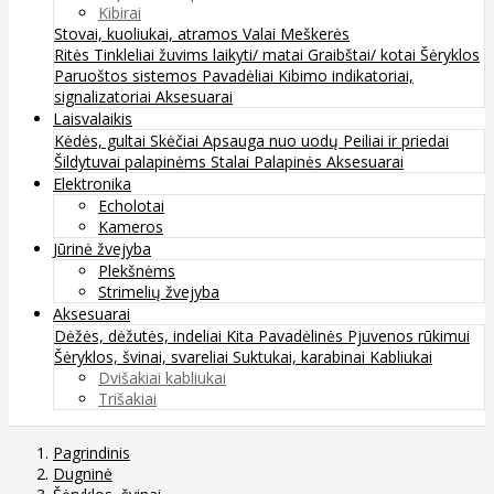
Kibirai
Stovai, kuoliukai, atramos
Valai
Meškerės
Ritės
Tinkleliai žuvims laikyti/ matai
Graibštai/ kotai
Šėryklos
Paruoštos sistemos
Pavadėliai
Kibimo indikatoriai,
signalizatoriai
Aksesuarai
Laisvalaikis
Kėdės, gultai
Skėčiai
Apsauga nuo uodų
Peiliai ir priedai
Šildytuvai palapinėms
Stalai
Palapinės
Aksesuarai
Elektronika
Echolotai
Kameros
Jūrinė žvejyba
Plekšnėms
Strimelių žvejyba
Aksesuarai
Dėžės, dėžutės, indeliai
Kita
Pavadėlinės
Pjuvenos rūkimui
Šėryklos, švinai, svareliai
Suktukai, karabinai
Kabliukai
Dvišakiai kabliukai
Trišakiai
Pagrindinis
Dugninė