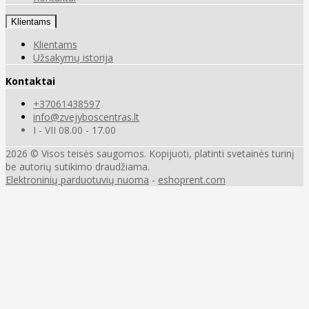
Klientams
Klientams
Užsakymų istorija
Kontaktai
+37061438597
info@zvejyboscentras.lt
I - VII 08.00 - 17.00
2026 © Visos teisės saugomos. Kopijuoti, platinti svetainės turinį
be autorių sutikimo draudžiama.
Elektroninių parduotuvių nuoma
-
eshoprent.com