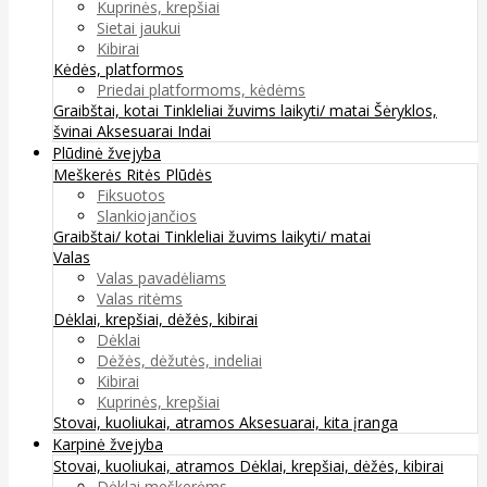
Kuprinės, krepšiai
Sietai jaukui
Kibirai
Kėdės, platformos
Priedai platformoms, kėdėms
Graibštai, kotai
Tinkleliai žuvims laikyti/ matai
Šėryklos,
švinai
Aksesuarai
Indai
Plūdinė žvejyba
Meškerės
Ritės
Plūdės
Fiksuotos
Slankiojančios
Graibštai/ kotai
Tinkleliai žuvims laikyti/ matai
Valas
Valas pavadėliams
Valas ritėms
Dėklai, krepšiai, dėžės, kibirai
Dėklai
Dėžės, dėžutės, indeliai
Kibirai
Kuprinės, krepšiai
Stovai, kuoliukai, atramos
Aksesuarai, kita įranga
Karpinė žvejyba
Stovai, kuoliukai, atramos
Dėklai, krepšiai, dėžės, kibirai
Dėklai meškerėms