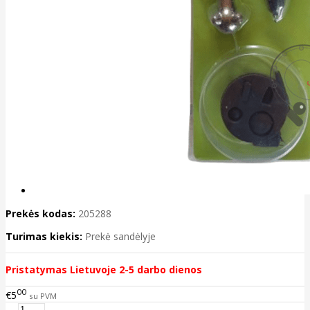
Prekės kodas:
205288
Turimas kiekis:
Prekė sandėlyje
Pristatymas Lietuvoje 2-5 darbo dienos
00
€5
su PVM