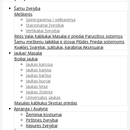
Šamų žvejyba
Meškerės
Spiningavimui / velkiavimui
Stacionariai žvejybai
Vertikaliai žvejybai
Ritės
Valai
Kabliukai
Masalai ir priedai
Paruoštos sistemos
Šamų meškerių laikikliai ir stovai
Plūdės
Priedai sistemoms
Kvaklės
Svareliai, suktukai, karabinai
Aksesuarai
Jaukai/ Masalai
Boiliai
Jaukai
Jaukas karosui
Jaukas karpiui
Jaukas karšiui
Jaukas kuojai
Jaukas lynui
Jaukas žiobriui
Universalus jaukas
Masalas kabliukui
Skystas priedas
Apranga / Avalynė
Žieminiai kostiumai
Pirštinės žvejybai
Kepurės žvejybai