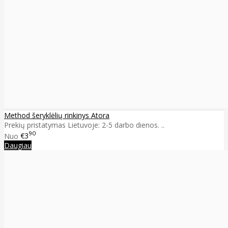
Method šeryklėlių rinkinys Atora
Prekių pristatymas Lietuvoje: 2-5 darbo dienos. ..
90
Nuo
€3
Daugiau