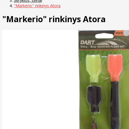
Šėryklos, švinai
"Markerio" rinkinys Atora
"Markerio" rinkinys Atora