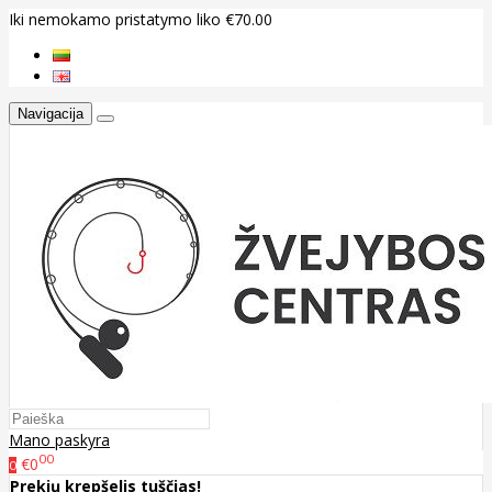
Iki nemokamo pristatymo liko €70.00
Navigacija
Mano paskyra
00
€0
0
Prekių krepšelis tuščias!