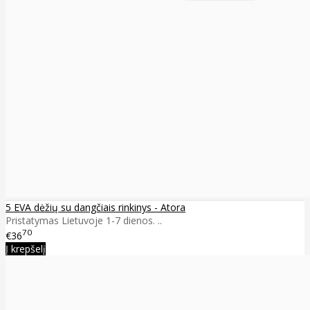
5 EVA dėžių su dangčiais rinkinys - Atora
Pristatymas Lietuvoje 1-7 dienos. ..
70
€36
Į krepšelį