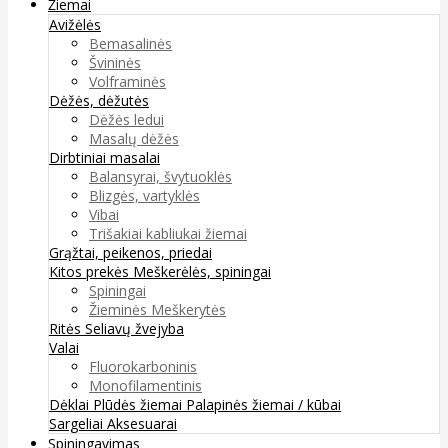
Žiemai
Avižėlės
Bemasalinės
Švininės
Volframinės
Dėžės, dėžutės
Dėžės ledui
Masalų dėžės
Dirbtiniai masalai
Balansyrai, švytuoklės
Blizgės, vartyklės
Vibai
Trišakiai kabliukai žiemai
Grąžtai, peikenos, priedai
Kitos prekės
Meškerėlės, spiningai
Spiningai
Žieminės Meškerytės
Ritės
Seliavų žvejyba
Valai
Fluorokarboninis
Monofilamentinis
Dėklai
Plūdės žiemai
Palapinės žiemai / kūbai
Sargeliai
Aksesuarai
Spiningavimas