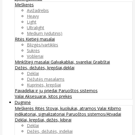
Meškerės
Avižadrebis
Heavy
Light
Ultralight
Medium (vidutinis)
Ritės
Kietieji masalai
Blizgės/vartiklės
Sukrės
Vobleriai
Minkštieji masalai
Galvakabliai, svareliai
Graibštai
Dėžės, dėžutės, krepšiai,dėklai
Dėklai
Dėžutės masalams
Kuprinės, krepšiai
Pavadėliai ir jų priedai
Paruoštos sistemos
Valai
Aksesuarai, kitos prekės
Dugninė
Meškerės
Ritės
Stovai, kuoliukai, atramos
Valai
Kibimo
indikatoriai, signalizatoriai
Paruoštos sistemos/Atvadai
Dėklai, krepšiai, dėžės, kibirai
Dėklai
Dėžės, dėžutės, indeliai