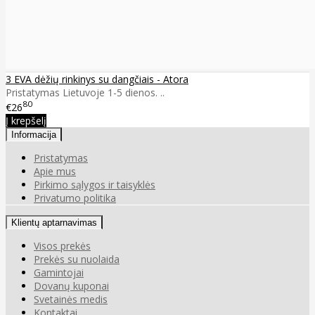
3 EVA dėžių rinkinys su dangčiais - Atora
Pristatymas Lietuvoje 1-5 dienos. ..
80
€26
Į krepšelį
Informacija
Pristatymas
Apie mus
Pirkimo sąlygos ir taisyklės
Privatumo politika
Klientų aptarnavimas
Visos prekės
Prekės su nuolaida
Gamintojai
Dovanų kuponai
Svetainės medis
Kontaktai