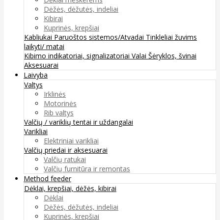
Dėžės, dėžutės, indeliai
Kibirai
Kuprinės, krepšiai
Kabliukai
Paruoštos sistemos/Atvadai
Tinkleliai žuvims
laikyti/ matai
Kibimo indikatoriai, signalizatoriai
Valai
Šėryklos, švinai
Aksesuarai
Laivyba
Valtys
Irklinės
Motorinės
Rib valtys
Valčių / variklių tentai ir uždangalai
Varikliai
Elektriniai varikliai
Valčių priedai ir aksesuarai
Valčių ratukai
Valčių furnitūra ir remontas
Method feeder
Dėklai, krepšiai, dėžės, kibirai
Dėklai
Dėžės, dėžutės, indeliai
Kuprinės, krepšiai