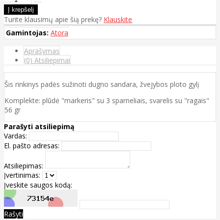
Turite klausimų apie šią prekę?
Klauskite
Gamintojas:
Atora
Aprašymas
(0) Atsiliepimai
Šis rinkinys padės sužinoti dugno sandara, žvejybos ploto gylį
Komplekte: plūdė "markeris" su 3 sparneliais, svarelis su "ragais"
56 gr
Parašyti atsiliepimą
Vardas:
El. pašto adresas:
Atsiliepimas:
Įvertinimas:
Įveskite saugos kodą:
Rašyti