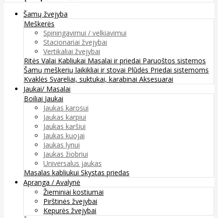
Šamų žvejyba
Meškerės
Spiningavimui / velkiavimui
Stacionariai žvejybai
Vertikaliai žvejybai
Ritės
Valai
Kabliukai
Masalai ir priedai
Paruoštos sistemos
Šamų meškerių laikikliai ir stovai
Plūdės
Priedai sistemoms
Kvaklės
Svareliai, suktukai, karabinai
Aksesuarai
Jaukai/ Masalai
Boiliai
Jaukai
Jaukas karosui
Jaukas karpiui
Jaukas karšiui
Jaukas kuojai
Jaukas lynui
Jaukas žiobriui
Universalus jaukas
Masalas kabliukui
Skystas priedas
Apranga / Avalynė
Žieminiai kostiumai
Pirštinės žvejybai
Kepurės žvejybai