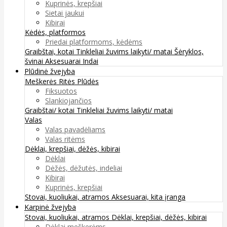
Kuprinės, krepšiai
Sietai jaukui
Kibirai
Kėdės, platformos
Priedai platformoms, kėdėms
Graibštai, kotai
Tinkleliai žuvims laikyti/ matai
Šėryklos,
švinai
Aksesuarai
Indai
Plūdinė žvejyba
Meškerės
Ritės
Plūdės
Fiksuotos
Slankiojančios
Graibštai/ kotai
Tinkleliai žuvims laikyti/ matai
Valas
Valas pavadėliams
Valas ritėms
Dėklai, krepšiai, dėžės, kibirai
Dėklai
Dėžės, dėžutės, indeliai
Kibirai
Kuprinės, krepšiai
Stovai, kuoliukai, atramos
Aksesuarai, kita įranga
Karpinė žvejyba
Stovai, kuoliukai, atramos
Dėklai, krepšiai, dėžės, kibirai
Dėklai meškerėms