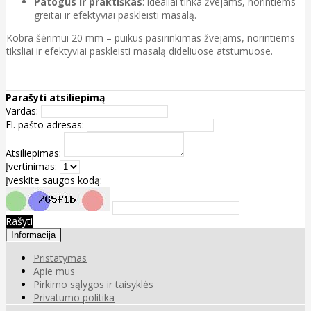
Patogus ir praktiškas
: idealiai tinka žvejams, norintiems
greitai ir efektyviai paskleisti masalą.
Kobra šėrimui 20 mm – puikus pasirinkimas žvejams, norintiems
tiksliai ir efektyviai paskleisti masalą dideliuose atstumuose.
Parašyti atsiliepimą
Vardas:
El. pašto adresas:
Atsiliepimas:
Įvertinimas:
Įveskite saugos kodą:
Rašyti
Informacija
Pristatymas
Apie mus
Pirkimo sąlygos ir taisyklės
Privatumo politika