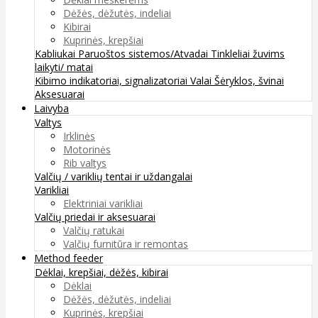
Dėžės, dėžutės, indeliai
Kibirai
Kuprinės, krepšiai
Kabliukai
Paruoštos sistemos/Atvadai
Tinkleliai žuvims
laikyti/ matai
Kibimo indikatoriai, signalizatoriai
Valai
Šėryklos, švinai
Aksesuarai
Laivyba
Valtys
Irklinės
Motorinės
Rib valtys
Valčių / variklių tentai ir uždangalai
Varikliai
Elektriniai varikliai
Valčių priedai ir aksesuarai
Valčių ratukai
Valčių furnitūra ir remontas
Method feeder
Dėklai, krepšiai, dėžės, kibirai
Dėklai
Dėžės, dėžutės, indeliai
Kuprinės, krepšiai