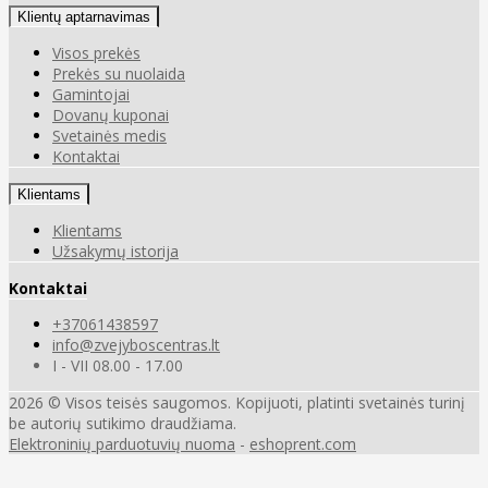
Klientų aptarnavimas
Visos prekės
Prekės su nuolaida
Gamintojai
Dovanų kuponai
Svetainės medis
Kontaktai
Klientams
Klientams
Užsakymų istorija
Kontaktai
+37061438597
info@zvejyboscentras.lt
I - VII 08.00 - 17.00
2026 © Visos teisės saugomos. Kopijuoti, platinti svetainės turinį
be autorių sutikimo draudžiama.
Elektroninių parduotuvių nuoma
-
eshoprent.com