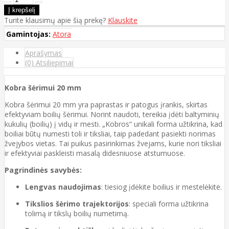
Turite klausimų apie šią prekę?
Klauskite
Gamintojas:
Atora
Aprašymas
(0) Atsiliepimai
Kobra šėrimui 20 mm
Kobra šėrimui 20 mm yra paprastas ir patogus įrankis, skirtas
efektyviam boilių šėrimui. Norint naudoti, tereikia įdėti baltyminių
kukulių (boilių) į vidų ir mesti. „Kobros“ unikali forma užtikrina, kad
boiliai būtų numesti toli ir tiksliai, taip padedant pasiekti norimas
žvejybos vietas. Tai puikus pasirinkimas žvejams, kurie nori tiksliai
ir efektyviai paskleisti masalą didesniuose atstumuose.
Pagrindinės savybės:
Lengvas naudojimas
: tiesiog įdėkite boilius ir mestelėkite.
Tikslios šėrimo trajektorijos
: speciali forma užtikrina
tolimą ir tikslų boilių numetimą.