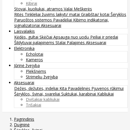
Kibirai
Stovai, kuoliukai, atramos
Valai
Meškerės
Ritės
Tinkleliai žuvims laikyti/ matai
Graibštai/ kotai
Šėryklos
Paruoštos sistemos
Pavadėliai
Kibimo indikatoriai,
signalizatoriai
Aksesuarai
Laisvalaikis
Kėdės, gultai
Skėčiai
Apsauga nuo uodų
Peiliai ir priedai
Šildytuvai palapinėms
Stalai
Palapinės
Aksesuarai
Elektronika
Echolotai
Kameros
Jūrinė žvejyba
Plekšnėms
Strimelių žvejyba
Aksesuarai
Dėžės, dėžutės, indeliai
Kita
Pavadėlinės
Pjuvenos rūkimui
Šėryklos, švinai, svareliai
Suktukai, karabinai
Kabliukai
Dvišakiai kabliukai
Trišakiai
Pagrindinis
Dugninė