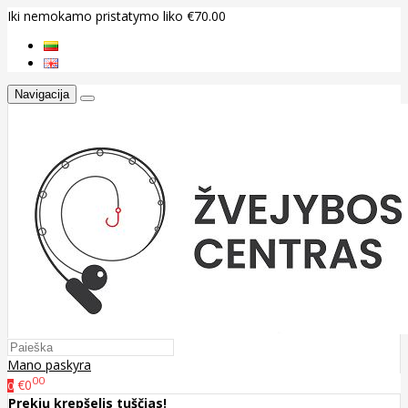
Iki nemokamo pristatymo liko €70.00
Navigacija
Mano paskyra
00
€0
0
Prekių krepšelis tuščias!