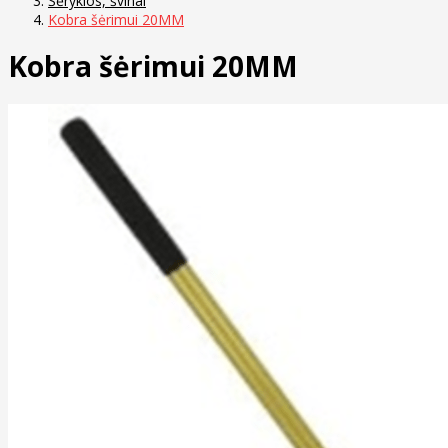
Šėryklos, švinai
Kobra šėrimui 20MM
Kobra šėrimui 20MM