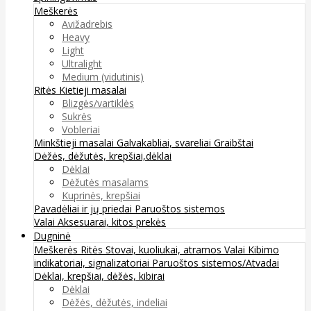
Meškerės
Avižadrebis
Heavy
Light
Ultralight
Medium (vidutinis)
Ritės
Kietieji masalai
Blizgės/vartiklės
Sukrės
Vobleriai
Minkštieji masalai
Galvakabliai, svareliai
Graibštai
Dėžės, dėžutės, krepšiai,dėklai
Dėklai
Dėžutės masalams
Kuprinės, krepšiai
Pavadėliai ir jų priedai
Paruoštos sistemos
Valai
Aksesuarai, kitos prekės
Dugninė
Meškerės
Ritės
Stovai, kuoliukai, atramos
Valai
Kibimo
indikatoriai, signalizatoriai
Paruoštos sistemos/Atvadai
Dėklai, krepšiai, dėžės, kibirai
Dėklai
Dėžės, dėžutės, indeliai