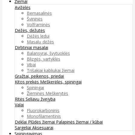
Žiemai
Avižėlės
Bemasalinės
Švininės
Volframinės
Dėžės, dėžutės
Dėžės ledui
Masalų dėžės
Dirbtiniai masalai
Balansyrai, švytuoklės
Blizgės, vartyklės
Vibai
Trišakiai kabliukai žiemai
Grąžtai, peikenos, priedai
Kitos prekės
Meškerėlės, spiningai
Spiningai
Žieminės Meškerytės
Ritės
Seliavų žvejyba
Valai
Fluorokarboninis
Monofilamentinis
Dėklai
Plūdės žiemai
Palapinės žiemai / kūbai
Sargeliai
Aksesuarai
Spiningavimas