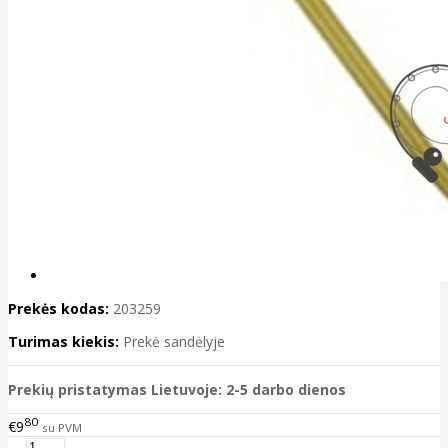
Prekės kodas:
203259
Turimas kiekis:
Prekė sandėlyje
Prekių pristatymas Lietuvoje: 2-5 darbo dienos
80
€9
su PVM