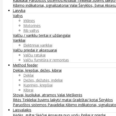
Kabliukai
Paruoštos sistemos/Atvadai
Tinkleliai žuvims laikyti
Kibimo indikatoriai, signalizatoriai
Valai
Šėryklos, švinai
Aksesu
Laivyba
Valtys
Irklinės
Motorinės
Rib valtys
Valčių / variklių tentai ir uždangalai
Varikliai
Elektriniai varikliai
Valčių priedai ir aksesuarai
Valčių ratukai
Valčių furnitūra ir remontas
Method feeder
Dėklai, krepšiai, dėžės, kibirai
Dėklai
Dėžės, dėžutės, indeliai
Kuprinės, krepšiai
Kibirai
Stovai, kuoliukai, atramos
Valai
Meškerės
Ritės
Tinkleliai žuvims laikyti/ matai
Graibštai/ kotai
Šėryklos
Paruoštos sistemos
Pavadėliai
Kibimo indikatoriai, signalizato
Laisvalaikis
Kėdės, gultai
Skėčiai
Apsauga nuo uodų
Peiliai ir priedai