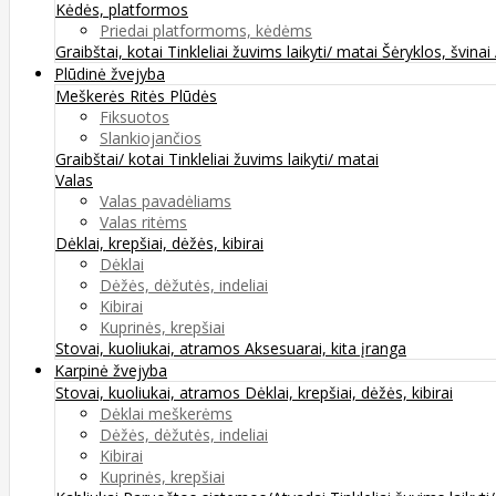
Kėdės, platformos
Priedai platformoms, kėdėms
Graibštai, kotai
Tinkleliai žuvims laikyti/ matai
Šėryklos, švinai
Plūdinė žvejyba
Meškerės
Ritės
Plūdės
Fiksuotos
Slankiojančios
Graibštai/ kotai
Tinkleliai žuvims laikyti/ matai
Valas
Valas pavadėliams
Valas ritėms
Dėklai, krepšiai, dėžės, kibirai
Dėklai
Dėžės, dėžutės, indeliai
Kibirai
Kuprinės, krepšiai
Stovai, kuoliukai, atramos
Aksesuarai, kita įranga
Karpinė žvejyba
Stovai, kuoliukai, atramos
Dėklai, krepšiai, dėžės, kibirai
Dėklai meškerėms
Dėžės, dėžutės, indeliai
Kibirai
Kuprinės, krepšiai