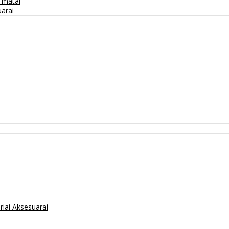
/ matai
arai
riai
Aksesuarai