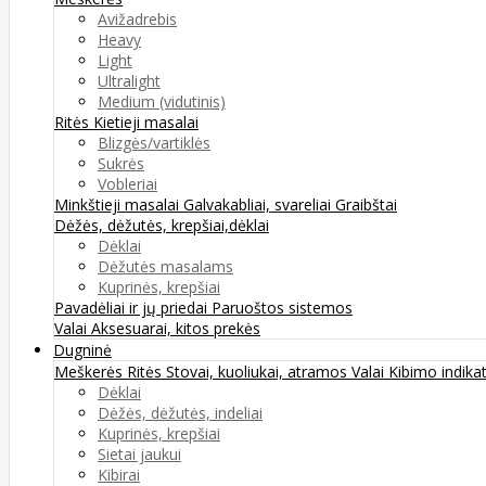
Avižadrebis
Heavy
Light
Ultralight
Medium (vidutinis)
Ritės
Kietieji masalai
Blizgės/vartiklės
Sukrės
Vobleriai
Minkštieji masalai
Galvakabliai, svareliai
Graibštai
Dėžės, dėžutės, krepšiai,dėklai
Dėklai
Dėžutės masalams
Kuprinės, krepšiai
Pavadėliai ir jų priedai
Paruoštos sistemos
Valai
Aksesuarai, kitos prekės
Dugninė
Meškerės
Ritės
Stovai, kuoliukai, atramos
Valai
Kibimo indikat
Dėklai
Dėžės, dėžutės, indeliai
Kuprinės, krepšiai
Sietai jaukui
Kibirai