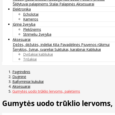
Šildytuvai palapinėms
Stalai
Palapinės
Aksesuarai
Elektronika
Echolotai
Kameros
Jūrinė žvejyba
Plekšnėms
Strimelių žvejyba
Aksesuarai
Dėžės, dėžutės, indeliai
Kita
Pavadėlinės
Pjuvenos rūkimui
Šėryklos, švinai, svareliai
Suktukai, karabinai
Kabliukai
Dvišakiai kabliukai
Trišakiai
Pagrindinis
Dugninė
Baltyminiai kukuliai
Aksesuarai
Gumytės uodo trūklio lervoms, paletėms
Gumytės uodo trūklio lervoms,