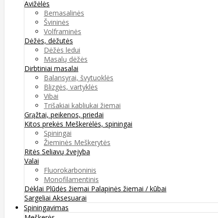
Avižėlės
Bemasalinės
Švininės
Volframinės
Dėžės, dėžutės
Dėžės ledui
Masalų dėžės
Dirbtiniai masalai
Balansyrai, švytuoklės
Blizgės, vartyklės
Vibai
Trišakiai kabliukai žiemai
Grąžtai, peikenos, priedai
Kitos prekės
Meškerėlės, spiningai
Spiningai
Žieminės Meškerytės
Ritės
Seliavų žvejyba
Valai
Fluorokarboninis
Monofilamentinis
Dėklai
Plūdės žiemai
Palapinės žiemai / kūbai
Sargeliai
Aksesuarai
Spiningavimas
Meškerės