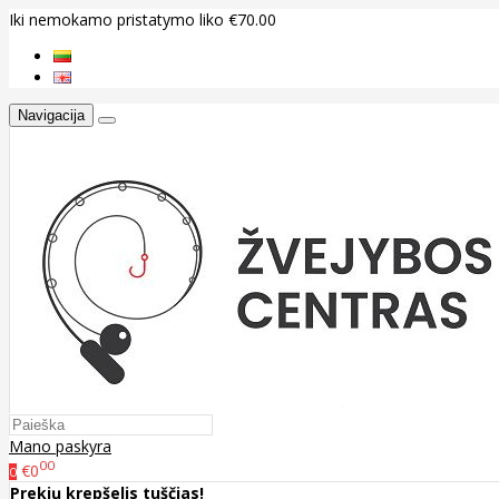
Iki nemokamo pristatymo liko €70.00
Navigacija
Mano paskyra
00
€0
0
Prekių krepšelis tuščias!