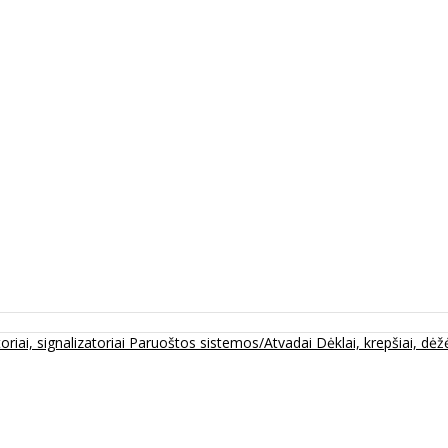
oriai, signalizatoriai
Paruoštos sistemos/Atvadai
Dėklai, krepšiai, dėžė