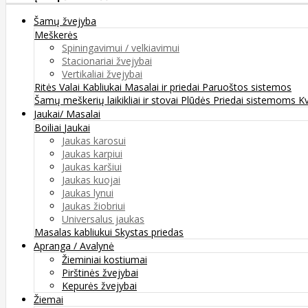
Šamų žvejyba
Meškerės
Spiningavimui / velkiavimui
Stacionariai žvejybai
Vertikaliai žvejybai
Ritės
Valai
Kabliukai
Masalai ir priedai
Paruoštos sistemos
Šamų meškerių laikikliai ir stovai
Plūdės
Priedai sistemoms
K
Jaukai/ Masalai
Boiliai
Jaukai
Jaukas karosui
Jaukas karpiui
Jaukas karšiui
Jaukas kuojai
Jaukas lynui
Jaukas žiobriui
Universalus jaukas
Masalas kabliukui
Skystas priedas
Apranga / Avalynė
Žieminiai kostiumai
Pirštinės žvejybai
Kepurės žvejybai
Žiemai