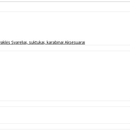
vaklės
Svareliai, suktukai, karabinai
Aksesuarai