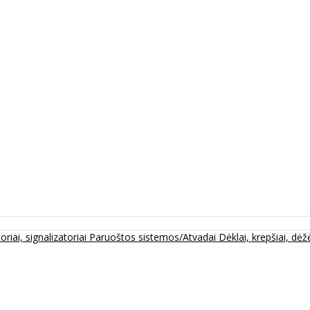
oriai, signalizatoriai
Paruoštos sistemos/Atvadai
Dėklai, krepšiai, dėžė