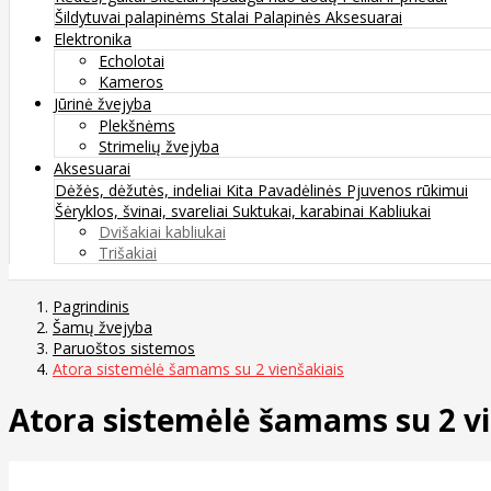
Šildytuvai palapinėms
Stalai
Palapinės
Aksesuarai
Elektronika
Echolotai
Kameros
Jūrinė žvejyba
Plekšnėms
Strimelių žvejyba
Aksesuarai
Dėžės, dėžutės, indeliai
Kita
Pavadėlinės
Pjuvenos rūkimui
Šėryklos, švinai, svareliai
Suktukai, karabinai
Kabliukai
Dvišakiai kabliukai
Trišakiai
Pagrindinis
Šamų žvejyba
Paruoštos sistemos
Atora sistemėlė šamams su 2 vienšakiais
Atora sistemėlė šamams su 2 vi