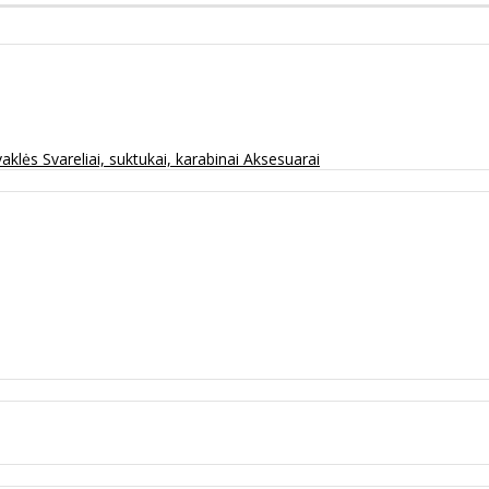
vaklės
Svareliai, suktukai, karabinai
Aksesuarai