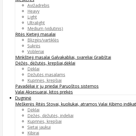
Avižadrebis
Heavy
Light
Ultralight
Medium (vidutinis)
Ritės
Kietieji masalai
Blizgės/vartiklės
Sukrės
Vobleriai
Minkštieji masalai
Galvakabliai, svareliai
Graibštai
Dėžės, dėžutės, krepšiai,dėklai
Dėklai
Dėžutės masalams
Kuprinės, krepšiai
Pavadėliai ir jų priedai
Paruoštos sistemos
Valai
Aksesuarai, kitos prekės
Dugninė
Meškerės
Ritės
Stovai, kuoliukai, atramos
Valai
Kibimo indikat
Dėklai
Dėžės, dėžutės, indeliai
Kuprinės, krepšiai
Sietai jaukui
Kibirai