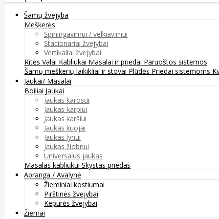
Šamų žvejyba
Meškerės
Spiningavimui / velkiavimui
Stacionariai žvejybai
Vertikaliai žvejybai
Ritės
Valai
Kabliukai
Masalai ir priedai
Paruoštos sistemos
Šamų meškerių laikikliai ir stovai
Plūdės
Priedai sistemoms
K
Jaukai/ Masalai
Boiliai
Jaukai
Jaukas karosui
Jaukas karpiui
Jaukas karšiui
Jaukas kuojai
Jaukas lynui
Jaukas žiobriui
Universalus jaukas
Masalas kabliukui
Skystas priedas
Apranga / Avalynė
Žieminiai kostiumai
Pirštinės žvejybai
Kepurės žvejybai
Žiemai