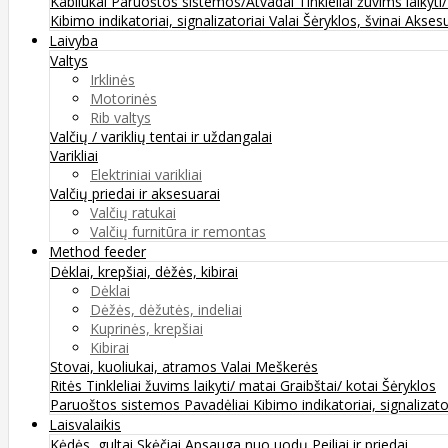
Kabliukai
Paruoštos sistemos/Atvadai
Tinkleliai žuvims laikyti
Kibimo indikatoriai, signalizatoriai
Valai
Šėryklos, švinai
Aksesu
Laivyba
Valtys
Irklinės
Motorinės
Rib valtys
Valčių / variklių tentai ir uždangalai
Varikliai
Elektriniai varikliai
Valčių priedai ir aksesuarai
Valčių ratukai
Valčių furnitūra ir remontas
Method feeder
Dėklai, krepšiai, dėžės, kibirai
Dėklai
Dėžės, dėžutės, indeliai
Kuprinės, krepšiai
Kibirai
Stovai, kuoliukai, atramos
Valai
Meškerės
Ritės
Tinkleliai žuvims laikyti/ matai
Graibštai/ kotai
Šėryklos
Paruoštos sistemos
Pavadėliai
Kibimo indikatoriai, signalizato
Laisvalaikis
Kėdės, gultai
Skėčiai
Apsauga nuo uodų
Peiliai ir priedai