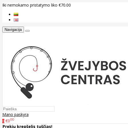
Iki nemokamo pristatymo liko €70.00
Navigacija
Mano paskyra
00
€0
0
Prekių krepšelis tuščias!