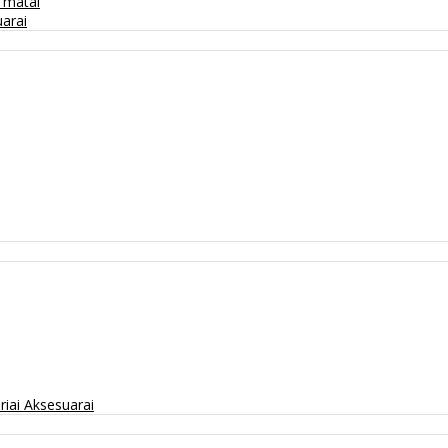
/ matai
arai
riai
Aksesuarai