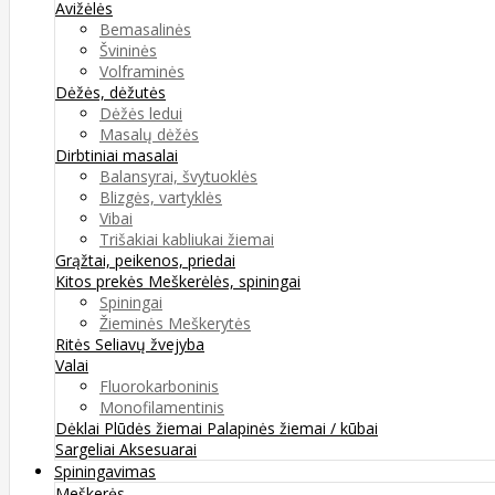
Avižėlės
Bemasalinės
Švininės
Volframinės
Dėžės, dėžutės
Dėžės ledui
Masalų dėžės
Dirbtiniai masalai
Balansyrai, švytuoklės
Blizgės, vartyklės
Vibai
Trišakiai kabliukai žiemai
Grąžtai, peikenos, priedai
Kitos prekės
Meškerėlės, spiningai
Spiningai
Žieminės Meškerytės
Ritės
Seliavų žvejyba
Valai
Fluorokarboninis
Monofilamentinis
Dėklai
Plūdės žiemai
Palapinės žiemai / kūbai
Sargeliai
Aksesuarai
Spiningavimas
Meškerės