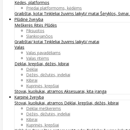
Kėdės, platformos
Priedai platformoms, kėdėms
Graibštai, kotai
Tinkleliai žuvims laikyti/ matai
Šėryklos, švinai
Plūdinė žvejyba
Meškerės
Ritės
Plūdės
Fiksuotos
Slankiojančios
Graibštai/ kotai
Tinkleliai žuvims laikyti/ matai
Valas
Valas pavadėliams
Valas ritėms
Dėklai, krepšiai, dėžės, kibirai
Dėklai
Dėžės, dėžutės, indeliai
Kibirai
Kuprinės, krepšiai
Stovai, kuoliukai, atramos
Aksesuarai, kita įranga
Karpinė žvejyba
Stovai, kuoliukai, atramos
Dėklai, krepšiai, dėžės, kibirai
Dėklai meškerėms
Dėžės, dėžutės, indeliai
Kibirai
Kuprinės, krepšiai