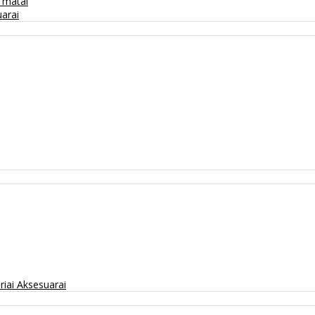
/ matai
arai
riai
Aksesuarai