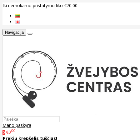
Iki nemokamo pristatymo liko €70.00
Navigacija
Mano paskyra
00
€0
0
Prekių krepšelis tuščias!