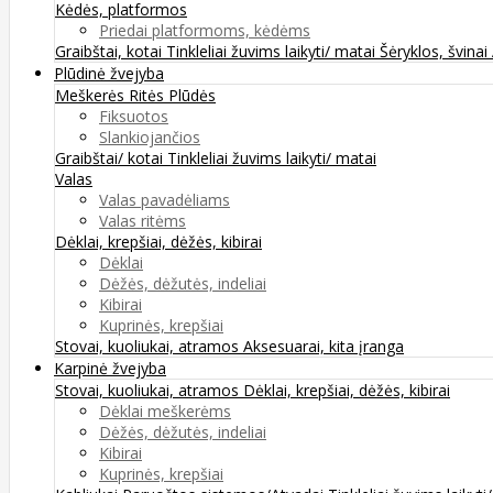
Kėdės, platformos
Priedai platformoms, kėdėms
Graibštai, kotai
Tinkleliai žuvims laikyti/ matai
Šėryklos, švinai
Plūdinė žvejyba
Meškerės
Ritės
Plūdės
Fiksuotos
Slankiojančios
Graibštai/ kotai
Tinkleliai žuvims laikyti/ matai
Valas
Valas pavadėliams
Valas ritėms
Dėklai, krepšiai, dėžės, kibirai
Dėklai
Dėžės, dėžutės, indeliai
Kibirai
Kuprinės, krepšiai
Stovai, kuoliukai, atramos
Aksesuarai, kita įranga
Karpinė žvejyba
Stovai, kuoliukai, atramos
Dėklai, krepšiai, dėžės, kibirai
Dėklai meškerėms
Dėžės, dėžutės, indeliai
Kibirai
Kuprinės, krepšiai