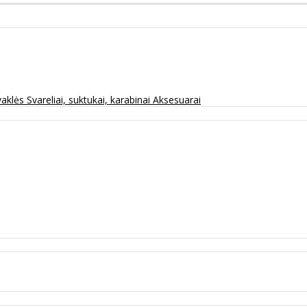
vaklės
Svareliai, suktukai, karabinai
Aksesuarai