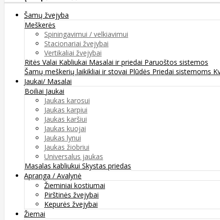
Šamų žvejyba
Meškerės
Spiningavimui / velkiavimui
Stacionariai žvejybai
Vertikaliai žvejybai
Ritės
Valai
Kabliukai
Masalai ir priedai
Paruoštos sistemos
Šamų meškerių laikikliai ir stovai
Plūdės
Priedai sistemoms
K
Jaukai/ Masalai
Boiliai
Jaukai
Jaukas karosui
Jaukas karpiui
Jaukas karšiui
Jaukas kuojai
Jaukas lynui
Jaukas žiobriui
Universalus jaukas
Masalas kabliukui
Skystas priedas
Apranga / Avalynė
Žieminiai kostiumai
Pirštinės žvejybai
Kepurės žvejybai
Žiemai