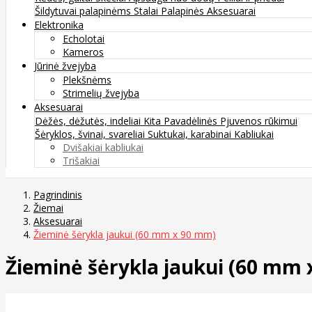
Šildytuvai palapinėms
Stalai
Palapinės
Aksesuarai
Elektronika
Echolotai
Kameros
Jūrinė žvejyba
Plekšnėms
Strimelių žvejyba
Aksesuarai
Dėžės, dėžutės, indeliai
Kita
Pavadėlinės
Pjuvenos rūkimui
Šėryklos, švinai, svareliai
Suktukai, karabinai
Kabliukai
Dvišakiai kabliukai
Trišakiai
Pagrindinis
Žiemai
Aksesuarai
Žieminė šėrykla jaukui (60 mm x 90 mm)
Žieminė šėrykla jaukui (60 mm