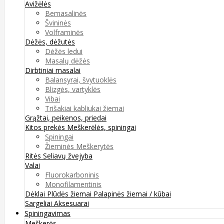
Avižėlės
Bemasalinės
Švininės
Volframinės
Dėžės, dėžutės
Dėžės ledui
Masalų dėžės
Dirbtiniai masalai
Balansyrai, švytuoklės
Blizgės, vartyklės
Vibai
Trišakiai kabliukai žiemai
Grąžtai, peikenos, priedai
Kitos prekės
Meškerėlės, spiningai
Spiningai
Žieminės Meškerytės
Ritės
Seliavų žvejyba
Valai
Fluorokarboninis
Monofilamentinis
Dėklai
Plūdės žiemai
Palapinės žiemai / kūbai
Sargeliai
Aksesuarai
Spiningavimas
Meškerės