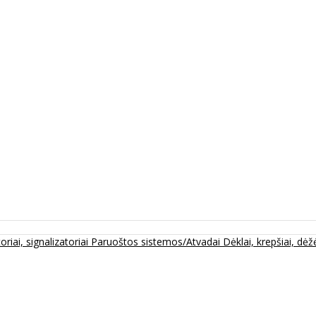
oriai, signalizatoriai
Paruoštos sistemos/Atvadai
Dėklai, krepšiai, dėžė