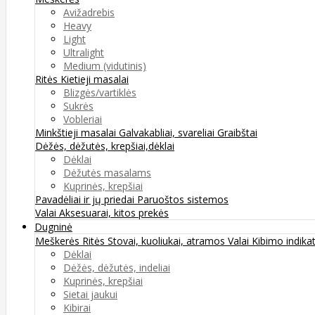
Avižadrebis
Heavy
Light
Ultralight
Medium (vidutinis)
Ritės
Kietieji masalai
Blizgės/vartiklės
Sukrės
Vobleriai
Minkštieji masalai
Galvakabliai, svareliai
Graibštai
Dėžės, dėžutės, krepšiai,dėklai
Dėklai
Dėžutės masalams
Kuprinės, krepšiai
Pavadėliai ir jų priedai
Paruoštos sistemos
Valai
Aksesuarai, kitos prekės
Dugninė
Meškerės
Ritės
Stovai, kuoliukai, atramos
Valai
Kibimo indikat
Dėklai
Dėžės, dėžutės, indeliai
Kuprinės, krepšiai
Sietai jaukui
Kibirai