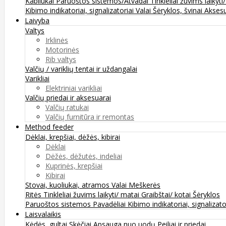
Kabliukai
Paruoštos sistemos/Atvadai
Tinkleliai žuvims laikyti
Kibimo indikatoriai, signalizatoriai
Valai
Šėryklos, švinai
Aksesu
Laivyba
Valtys
Irklinės
Motorinės
Rib valtys
Valčių / variklių tentai ir uždangalai
Varikliai
Elektriniai varikliai
Valčių priedai ir aksesuarai
Valčių ratukai
Valčių furnitūra ir remontas
Method feeder
Dėklai, krepšiai, dėžės, kibirai
Dėklai
Dėžės, dėžutės, indeliai
Kuprinės, krepšiai
Kibirai
Stovai, kuoliukai, atramos
Valai
Meškerės
Ritės
Tinkleliai žuvims laikyti/ matai
Graibštai/ kotai
Šėryklos
Paruoštos sistemos
Pavadėliai
Kibimo indikatoriai, signalizato
Laisvalaikis
Kėdės, gultai
Skėčiai
Apsauga nuo uodų
Peiliai ir priedai