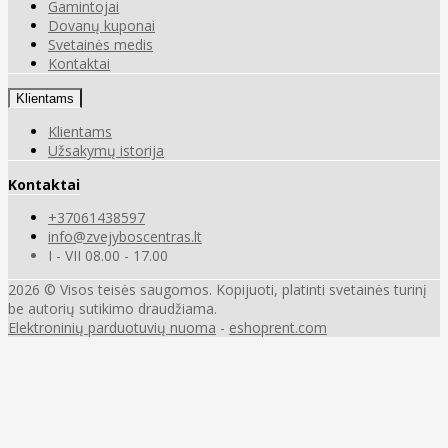
Gamintojai
Dovanų kuponai
Svetainės medis
Kontaktai
Klientams
Klientams
Užsakymų istorija
Kontaktai
+37061438597
info@zvejyboscentras.lt
I - VII 08.00 - 17.00
2026 © Visos teisės saugomos. Kopijuoti, platinti svetainės turinį
be autorių sutikimo draudžiama.
Elektroninių parduotuvių nuoma
-
eshoprent.com