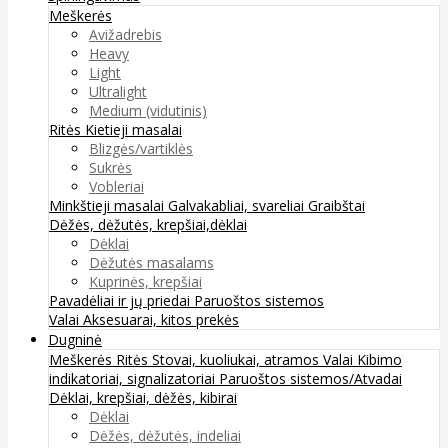
Meškerės
Avižadrebis
Heavy
Light
Ultralight
Medium (vidutinis)
Ritės
Kietieji masalai
Blizgės/vartiklės
Sukrės
Vobleriai
Minkštieji masalai
Galvakabliai, svareliai
Graibštai
Dėžės, dėžutės, krepšiai,dėklai
Dėklai
Dėžutės masalams
Kuprinės, krepšiai
Pavadėliai ir jų priedai
Paruoštos sistemos
Valai
Aksesuarai, kitos prekės
Dugninė
Meškerės
Ritės
Stovai, kuoliukai, atramos
Valai
Kibimo
indikatoriai, signalizatoriai
Paruoštos sistemos/Atvadai
Dėklai, krepšiai, dėžės, kibirai
Dėklai
Dėžės, dėžutės, indeliai