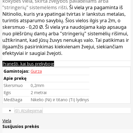
kokybės viela, skirta žvejybos pavadėliams arba
"stringerių" sistemėlėms rišti
. Ši viela yra pagaminta iš
Nitinolio, kuris yra ypatingai tvirtas ir lankstus metalas,
turintis atsparumo savybių. Šios vielos ilgis yra 2m, o
skersmuo - 0,20 Ø. Ši viela yra naudojama kaip apsauga
nuo plėšrūnų dantų arba "stringerių" sistemėlių rišimui,
užtikrinant, kad jūsų žuvys nenukąs valo. Tai patikimas ir
ilgaamžis pasirinkimas kiekvienam žvejui, siekiančiam
efektyviai ir saugiai žvejoti.
Pranešti, kai bus prekyboje
Gamintojas:
Gurza
Apie prekę
Skersmuo
0,2mm
Ilgis
2 metrai
Medžiaga
Nikelio (Ni) ir titano (Ti) lydinys
(0) Atsiliepimai
Viela
Susijusios prekės