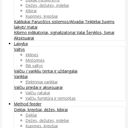
Dėžės, dėžutės, indeliai
Kibirai
Kuprinės, krepšiai
Kabliukai
Paruoštos sistemos/Atvadai
Tinkleliai žuvims
laikyti/ matai
Kibimo indikatoriai, signalizatoriai
Valai
Šėryklos, švinai
Aksesuarai
Laivyba
Valtys
Irklinės
Motorinės
Rib valtys
Valčių / variklių tentai ir uždangalai
Varikliai
Elektriniai varikliai
Valčių priedai ir aksesuarai
Valčių ratukai
Valčių furnitūra ir remontas
Method feeder
Dėklai, krepšiai, dėžės, kibirai
Dėklai
Dėžės, dėžutės, indeliai
Kuprinės, krepšiai