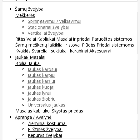
Šamų žvejyba
Meškerės
Spiningavimui / velkiavimui
Stacionariai žvejybai
Vertikaliai žvejybai
Ritės
Valai
Kabliukai
Masalai ir priedai
Paruoštos sistemos
Šamų meškerių laikikliai ir stovai
Plūdės
Priedai sistemoms
Kvaklės
Svareliai, suktukai, karabinai
Aksesuarai
Jaukai/ Masalai
Boiliai
Jaukai
Jaukas karosui
Jaukas karpiui
Jaukas karšiui
Jaukas kuojai
Jaukas lynui
Jaukas žiobriui
Universalus jaukas
Masalas kabliukui
Skystas priedas
Apranga / Avalynė
Žieminiai kostiumai
Pirštinės žvejybai
Kepurės žvejybai