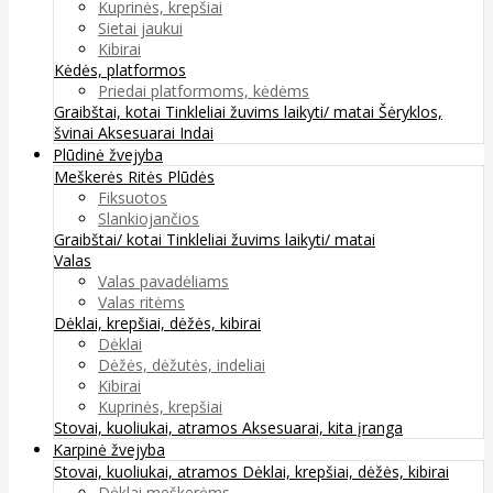
Kuprinės, krepšiai
Sietai jaukui
Kibirai
Kėdės, platformos
Priedai platformoms, kėdėms
Graibštai, kotai
Tinkleliai žuvims laikyti/ matai
Šėryklos,
švinai
Aksesuarai
Indai
Plūdinė žvejyba
Meškerės
Ritės
Plūdės
Fiksuotos
Slankiojančios
Graibštai/ kotai
Tinkleliai žuvims laikyti/ matai
Valas
Valas pavadėliams
Valas ritėms
Dėklai, krepšiai, dėžės, kibirai
Dėklai
Dėžės, dėžutės, indeliai
Kibirai
Kuprinės, krepšiai
Stovai, kuoliukai, atramos
Aksesuarai, kita įranga
Karpinė žvejyba
Stovai, kuoliukai, atramos
Dėklai, krepšiai, dėžės, kibirai
Dėklai meškerėms