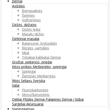
Žiemai
Avižėlės
Bemasalinės
Švininės
Volframinės
Dėžės, dėžutės
Dėžės ledui
Masalų dėžės
Dirbtiniai masalai
Balansyrai, švytuoklės
Blizgės, vartyklės
Vibai
Trišakiai kabliukai žiemai
Grąžtai, peikenos, priedai
Kitos prekės
Meškerėlės, spiningai
Spiningai
Žieminės Meškerytės
Ritės
Seliavų žvejyba
Valai
Fluorokarboninis
Monofilamentinis
Dėklai
Plūdės žiemai
Palapinės žiemai / kūbai
Sargeliai
Aksesuarai
Spiningavimas