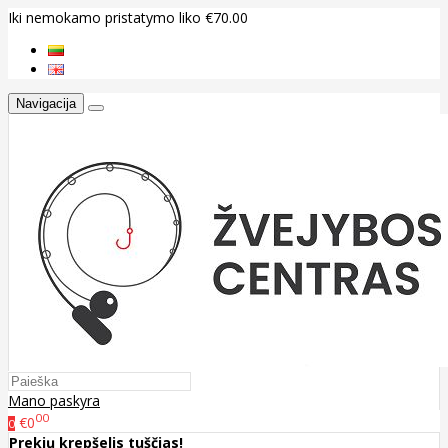
Iki nemokamo pristatymo liko €70.00
Navigacija
Mano paskyra
00
€0
0
Prekių krepšelis tuščias!