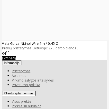
Viela Gurza Nitinol Wire 1m / 0,45 Ø
Prekių pristatymas Lietuvoje: 2–5 darbo dienos ..
20
€4
Į krepšelį
Informacija
Pristatymas
Apie mus
Pirkimo sąlygos ir taisyklės
Privatumo politika
Klientų aptarnavimas
Visos prekės
Prekės su nuolaida