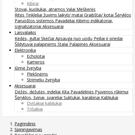
Kibirai
Stovai, kuoliukai, atramos
Valai
Meškerės
Ritės
Tinkleliai žuvims laikyti/ matai
Graibštai/ kotai
Šėryklos
Paruoštos sistemos
Pavadėliai
Kibimo indikatoriai,
signalizatoriai
Aksesuarai
Laisvalaikis
Kėdės, gultai
Skėčiai
Apsauga nuo uodų
Peiliai ir priedai
Šildytuvai palapinėms
Stalai
Palapinės
Aksesuarai
Elektronika
Echolotai
Kameros
Jūrinė žvejyba
Plekšnėms
Strimelių žvejyba
Aksesuarai
Dėžės, dėžutės, indeliai
Kita
Pavadėlinės
Pjuvenos rūkimui
Šėryklos, švinai, svareliai
Suktukai, karabinai
Kabliukai
Dvišakiai kabliukai
Trišakiai
Pagrindinis
Spiningavimas