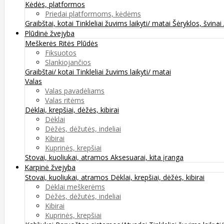
Kėdės, platformos
Priedai platformoms, kėdėms
Graibštai, kotai
Tinkleliai žuvims laikyti/ matai
Šėryklos, švinai
Plūdinė žvejyba
Meškerės
Ritės
Plūdės
Fiksuotos
Slankiojančios
Graibštai/ kotai
Tinkleliai žuvims laikyti/ matai
Valas
Valas pavadėliams
Valas ritėms
Dėklai, krepšiai, dėžės, kibirai
Dėklai
Dėžės, dėžutės, indeliai
Kibirai
Kuprinės, krepšiai
Stovai, kuoliukai, atramos
Aksesuarai, kita įranga
Karpinė žvejyba
Stovai, kuoliukai, atramos
Dėklai, krepšiai, dėžės, kibirai
Dėklai meškerėms
Dėžės, dėžutės, indeliai
Kibirai
Kuprinės, krepšiai