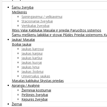
Šamų žvejyba
Meškerės
Spiningavimui / velkiavimui
Stacionariai žvejybai
Vertikaliai žvejybai
Ritės
Valai
Kabliukai
Masalai ir priedai
Paruoštos sistemos
Šamų meškerių laikikliai ir stovai
Plūdės
Priedai sistemoms
K
Jaukai/ Masalai
Boiliai
Jaukai
Jaukas karosui
Jaukas karpiui
Jaukas karšiui
Jaukas kuojai
Jaukas lynui
Jaukas žiobriui
Universalus jaukas
Masalas kabliukui
Skystas priedas
Apranga / Avalynė
Žieminiai kostiumai
Pirštinės žvejybai
Kepurės žvejybai
Žiemai