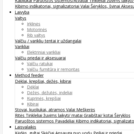
Kabliukai
Paruoštos sistemos/Atvadai
Tinkleliai žuvims laikyti
Kibimo indikatoriai, signalizatoriai
Valai
Šėryklos, švinai
Aksesu
Laivyba
Valtys
Irklinės
Motorinės
Rib valtys
Valčių / variklių tentai ir uždangalai
Varikliai
Elektriniai varikliai
Valčių priedai ir aksesuarai
Valčių ratukai
Valčių furnitūra ir remontas
Method feeder
Dėklai, krepšiai, dėžės, kibirai
Dėklai
Dėžės, dėžutės, indeliai
Kuprinės, krepšiai
Kibirai
Stovai, kuoliukai, atramos
Valai
Meškerės
Ritės
Tinkleliai žuvims laikyti/ matai
Graibštai/ kotai
Šėryklos
Paruoštos sistemos
Pavadėliai
Kibimo indikatoriai, signalizato
Laisvalaikis
Kėdės, gultai
Skėčiai
Apsauga nuo uodų
Peiliai ir priedai