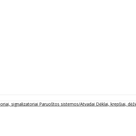
oriai, signalizatoriai
Paruoštos sistemos/Atvadai
Dėklai, krepšiai, dėžė