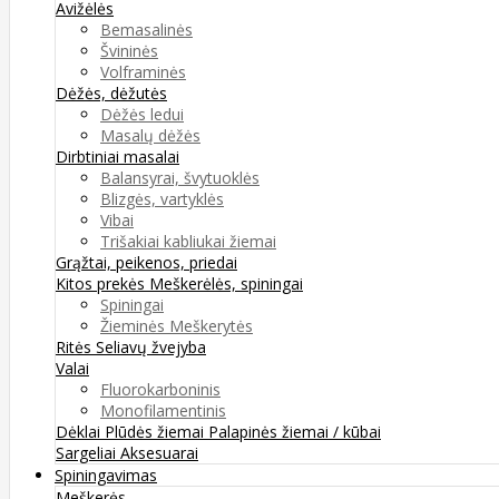
Avižėlės
Bemasalinės
Švininės
Volframinės
Dėžės, dėžutės
Dėžės ledui
Masalų dėžės
Dirbtiniai masalai
Balansyrai, švytuoklės
Blizgės, vartyklės
Vibai
Trišakiai kabliukai žiemai
Grąžtai, peikenos, priedai
Kitos prekės
Meškerėlės, spiningai
Spiningai
Žieminės Meškerytės
Ritės
Seliavų žvejyba
Valai
Fluorokarboninis
Monofilamentinis
Dėklai
Plūdės žiemai
Palapinės žiemai / kūbai
Sargeliai
Aksesuarai
Spiningavimas
Meškerės