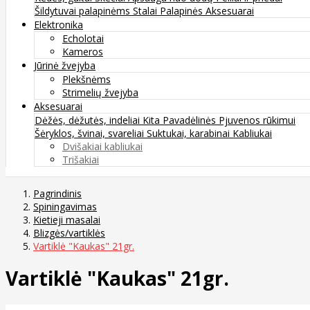
Šildytuvai palapinėms
Stalai
Palapinės
Aksesuarai
Elektronika
Echolotai
Kameros
Jūrinė žvejyba
Plekšnėms
Strimelių žvejyba
Aksesuarai
Dėžės, dėžutės, indeliai
Kita
Pavadėlinės
Pjuvenos rūkimui
Šėryklos, švinai, svareliai
Suktukai, karabinai
Kabliukai
Dvišakiai kabliukai
Trišakiai
Pagrindinis
Spiningavimas
Kietieji masalai
Blizgės/vartiklės
Vartiklė "Kaukas" 21gr.
Vartiklė "Kaukas" 21gr.