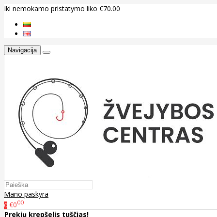
Iki nemokamo pristatymo liko €70.00
Navigacija
Mano paskyra
00
€0
0
Prekių krepšelis tuščias!