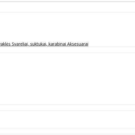
vaklės
Svareliai, suktukai, karabinai
Aksesuarai