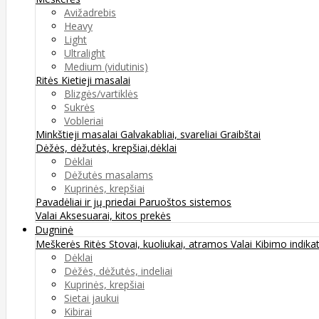
Avižadrebis
Heavy
Light
Ultralight
Medium (vidutinis)
Ritės
Kietieji masalai
Blizgės/vartiklės
Sukrės
Vobleriai
Minkštieji masalai
Galvakabliai, svareliai
Graibštai
Dėžės, dėžutės, krepšiai,dėklai
Dėklai
Dėžutės masalams
Kuprinės, krepšiai
Pavadėliai ir jų priedai
Paruoštos sistemos
Valai
Aksesuarai, kitos prekės
Dugninė
Meškerės
Ritės
Stovai, kuoliukai, atramos
Valai
Kibimo indikat
Dėklai
Dėžės, dėžutės, indeliai
Kuprinės, krepšiai
Sietai jaukui
Kibirai