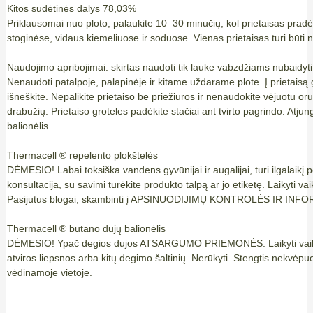
Kitos sudėtinės dalys 78,03%
Priklausomai nuo ploto, palaukite 10–30 minučių, kol prietaisas pradės
stoginėse, vidaus kiemeliuose ir soduose. Vienas prietaisas turi būti
Naudojimo apribojimai: skirtas naudoti tik lauke vabzdžiams nubaidyti
Nenaudoti patalpoje, palapinėje ir kitame uždarame plote. Į prietaisą
išneškite. Nepalikite prietaiso be priežiūros ir nenaudokite vėjuotu oru
drabužių. Prietaiso groteles padėkite stačiai ant tvirto pagrindo. Atju
balionėlis.
Thermacell ® repelento plokštelės
DĖMESIO! Labai toksiška vandens gyvūnijai ir augalijai, turi ilgala
konsultacija, su savimi turėkite produkto talpą ar jo etiketę. Laikyti 
Pasijutus blogai, skambinti į APSINUODIJIMŲ KONTROLĖS IR INFOR
Thermacell ® butano dujų balionėlis
DĖMESIO! Ypač degios dujos ATSARGUMO PRIEMONĖS: Laikyti vaikams ne
atviros liepsnos arba kitų degimo šaltinių. Nerūkyti. Stengtis nekvėpuo
vėdinamoje vietoje.