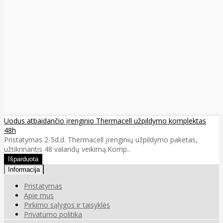
Uodus atbaidančio įrenginio Thermacell užpildymo komplektas
48h
Pristatymas 2-5d.d. Thermacell įrenginių užpildymo paketas,
užtikrinantis 48 valandų veikimą.Komp..
Informacija
Pristatymas
Apie mus
Pirkimo sąlygos ir taisyklės
Privatumo politika