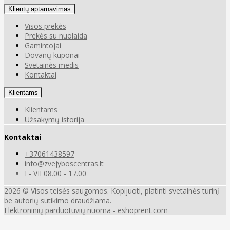
Klientų aptarnavimas
Visos prekės
Prekės su nuolaida
Gamintojai
Dovanų kuponai
Svetainės medis
Kontaktai
Klientams
Klientams
Užsakymų istorija
Kontaktai
+37061438597
info@zvejyboscentras.lt
I - VII 08.00 - 17.00
2026 © Visos teisės saugomos. Kopijuoti, platinti svetainės turinį
be autorių sutikimo draudžiama.
Elektroninių parduotuvių nuoma
-
eshoprent.com