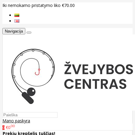
Iki nemokamo pristatymo liko €70.00
Navigacija
Mano paskyra
00
€0
0
Prekių krepšelis tuščias!