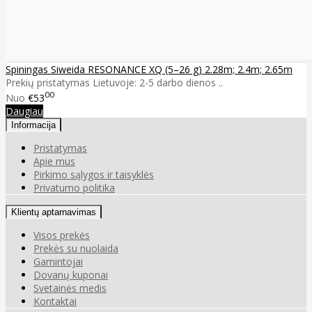
Spiningas Siweida RESONANCE XQ (5–26 g) 2.28m; 2.4m; 2.65m
Prekių pristatymas Lietuvoje: 2-5 darbo dienos ..
00
Nuo
€53
Daugiau
Informacija
Pristatymas
Apie mus
Pirkimo sąlygos ir taisyklės
Privatumo politika
Klientų aptarnavimas
Visos prekės
Prekės su nuolaida
Gamintojai
Dovanų kuponai
Svetainės medis
Kontaktai