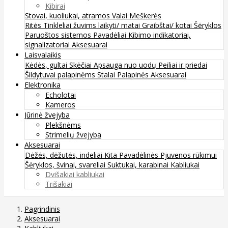
Kibirai
Stovai, kuoliukai, atramos
Valai
Meškerės
Ritės
Tinkleliai žuvims laikyti/ matai
Graibštai/ kotai
Šėryklos
Paruoštos sistemos
Pavadėliai
Kibimo indikatoriai,
signalizatoriai
Aksesuarai
Laisvalaikis
Kėdės, gultai
Skėčiai
Apsauga nuo uodų
Peiliai ir priedai
Šildytuvai palapinėms
Stalai
Palapinės
Aksesuarai
Elektronika
Echolotai
Kameros
Jūrinė žvejyba
Plekšnėms
Strimelių žvejyba
Aksesuarai
Dėžės, dėžutės, indeliai
Kita
Pavadėlinės
Pjuvenos rūkimui
Šėryklos, švinai, svareliai
Suktukai, karabinai
Kabliukai
Dvišakiai kabliukai
Trišakiai
Pagrindinis
Aksesuarai