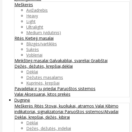
Meškerės
Avižadrebis
Heavy
Light
Ultralight
Medium (vidutinis)
Ritės
Kietieji masalai
Blizgės/vartiklės
Sukrės
Vobleriai
Minkštieji masalai
Galvakabliai, svareliai
Graibštai
Dėžės, dėžutės, krepšiai,dėklai
Dėklai
Dėžutės masalams
Kuprinės, krepšiai
Pavadėliai ir jų priedai
Paruoštos sistemos
Valai
Aksesuarai, kitos prekės
Dugninė
Meškerės
Ritės
Stovai, kuoliukai, atramos
Valai
Kibimo
indikatoriai, signalizatoriai
Paruoštos sistemos/Atvadai
Dėklai, krepšiai, dėžės, kibirai
Dėklai
Dėžės, dėžutės, indeliai