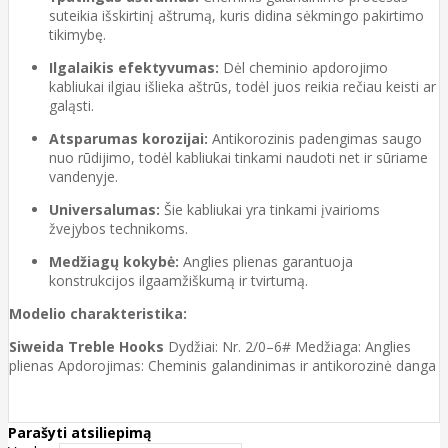
suteikia išskirtinį aštrumą, kuris didina sėkmingo pakirtimo
tikimybę.
Ilgalaikis efektyvumas:
Dėl cheminio apdorojimo
kabliukai ilgiau išlieka aštrūs, todėl juos reikia rečiau keisti ar
galąsti.
Atsparumas korozijai:
Antikorozinis padengimas saugo
nuo rūdijimo, todėl kabliukai tinkami naudoti net ir sūriame
vandenyje.
Universalumas:
Šie kabliukai yra tinkami įvairioms
žvejybos technikoms.
Medžiagų kokybė:
Anglies plienas garantuoja
konstrukcijos ilgaamžiškumą ir tvirtumą.
Modelio charakteristika:
Siweida Treble Hooks
Dydžiai: Nr. 2/0–6# Medžiaga: Anglies
plienas Apdorojimas: Cheminis galandinimas ir antikorozinė danga
Parašyti atsiliepimą