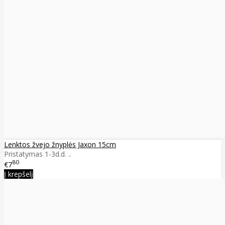
Lenktos žvejo žnyplės Jaxon 15cm
Pristatymas 1-3d.d. ..
80
€7
Į krepšelį