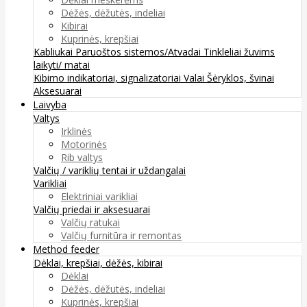
Dėžės, dėžutės, indeliai
Kibirai
Kuprinės, krepšiai
Kabliukai
Paruoštos sistemos/Atvadai
Tinkleliai žuvims
laikyti/ matai
Kibimo indikatoriai, signalizatoriai
Valai
Šėryklos, švinai
Aksesuarai
Laivyba
Valtys
Irklinės
Motorinės
Rib valtys
Valčių / variklių tentai ir uždangalai
Varikliai
Elektriniai varikliai
Valčių priedai ir aksesuarai
Valčių ratukai
Valčių furnitūra ir remontas
Method feeder
Dėklai, krepšiai, dėžės, kibirai
Dėklai
Dėžės, dėžutės, indeliai
Kuprinės, krepšiai