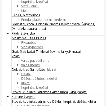
Kuprinės, krepšiai
Sietai jaukui
Kibirai
Kėdės, platformos
Priedai platformoms, kėdėms
Graibštai, kotai
Tinkleliai žuvims laikyti/ matai
Šėryklos,
švinai
Aksesuarai
Indai
Plūdinė žvejyba
Meškerės
Ritės
Plūdės
Fiksuotos
Slankiojančios
Graibštai/ kotai
Tinkleliai žuvims laikyti/ matai
Valas
Valas pavadėliams
Valas ritėms
Dėklai, krepšiai, dėžės, kibirai
Dėklai
Dėžės, dėžutės, indeliai
Kibirai
Kuprinės, krepšiai
Stovai, kuoliukai, atramos
Aksesuarai, kita įranga
Karpinė žvejyba
Stovai, kuoliukai, atramos
Dėklai, krepšiai, dėžės, kibirai
Dėklai meškerėms