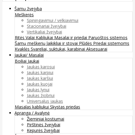
Šamų žvejyba
Meškerės
Spiningavimui / velkiavimui
Stacionariai žvejybai
Vertikaliai žvejybai
Ritės
Valai
Kabliukai
Masalai ir priedai
Paruoštos sistemos
Šamų meškerių laikikliai ir stovai
Plūdės
Priedai sistemoms
Kvaklės
Svareliai, suktukai, karabinai
Aksesuarai
Jaukai/ Masalai
Boiliai
Jaukai
Jaukas karosui
Jaukas karpiui
Jaukas karšiui
Jaukas kuojai
Jaukas lynui
Jaukas žiobriui
Universalus jaukas
Masalas kabliukui
Skystas priedas
Apranga / Avalynė
Žieminiai kostiumai
Pirštinės žvejybai
Kepurės žvejybai