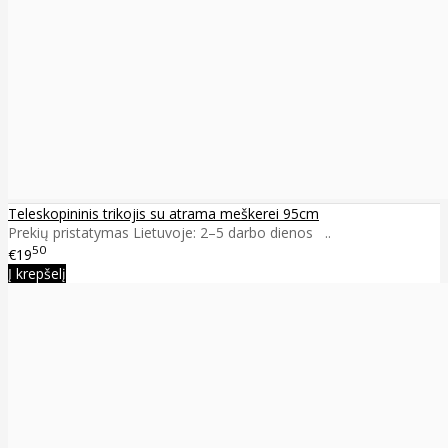
Teleskopininis trikojis su atrama meškerei 95cm
Prekių pristatymas Lietuvoje: 2–5 darbo dienos ..
50
€19
Į krepšelį