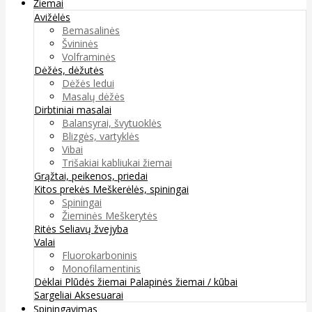
Žiemai
Avižėlės
Bemasalinės
Švininės
Volframinės
Dėžės, dėžutės
Dėžės ledui
Masalų dėžės
Dirbtiniai masalai
Balansyrai, švytuoklės
Blizgės, vartyklės
Vibai
Trišakiai kabliukai žiemai
Grąžtai, peikenos, priedai
Kitos prekės
Meškerėlės, spiningai
Spiningai
Žieminės Meškerytės
Ritės
Seliavų žvejyba
Valai
Fluorokarboninis
Monofilamentinis
Dėklai
Plūdės žiemai
Palapinės žiemai / kūbai
Sargeliai
Aksesuarai
Spiningavimas