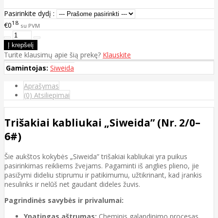
Pasirinkite dydį :
18
€0
su PVM
Turite klausimų apie šią prekę?
Klauskite
Gamintojas:
Siweida
Aprašymas
(0) Atsiliepimai
Trišakiai kabliukai „Siweida” (Nr. 2/0–
6#)
Šie aukštos kokybės „Siweida” trišakiai kabliukai yra puikus
pasirinkimas reikliems žvejams. Pagaminti iš anglies plieno, jie
pasižymi dideliu stiprumu ir patikimumu, užtikrinant, kad įrankis
nesulinks ir nelūš net gaudant dideles žuvis.
Pagrindinės savybės ir privalumai:
Ypatingas aštrumas:
Cheminis galandinimo procesas