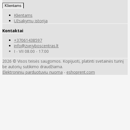
Klientams
Klientams
Užsakymų istorija
Kontaktai
+37061438597
info@zvejyboscentras.lt
I - VII 08.00 - 17.00
2026 © Visos teisės saugomos. Kopijuoti, platinti svetainės turinį
be autorių sutikimo draudžiama.
Elektroninių parduotuvių nuoma
-
eshoprent.com