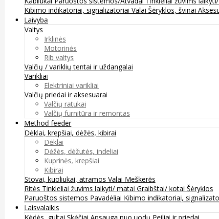
Kabliukai
Paruoštos sistemos/Atvadai
Tinkleliai žuvims laikyti
Kibimo indikatoriai, signalizatoriai
Valai
Šėryklos, švinai
Aksesu
Laivyba
Valtys
Irklinės
Motorinės
Rib valtys
Valčių / variklių tentai ir uždangalai
Varikliai
Elektriniai varikliai
Valčių priedai ir aksesuarai
Valčių ratukai
Valčių furnitūra ir remontas
Method feeder
Dėklai, krepšiai, dėžės, kibirai
Dėklai
Dėžės, dėžutės, indeliai
Kuprinės, krepšiai
Kibirai
Stovai, kuoliukai, atramos
Valai
Meškerės
Ritės
Tinkleliai žuvims laikyti/ matai
Graibštai/ kotai
Šėryklos
Paruoštos sistemos
Pavadėliai
Kibimo indikatoriai, signalizato
Laisvalaikis
Kėdės, gultai
Skėčiai
Apsauga nuo uodų
Peiliai ir priedai