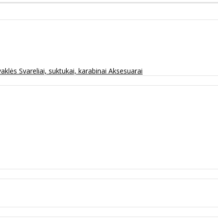
vaklės
Svareliai, suktukai, karabinai
Aksesuarai