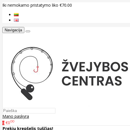
Iki nemokamo pristatymo liko €70.00
Navigacija
Mano paskyra
00
€0
0
Prekių krepšelis tuščias!