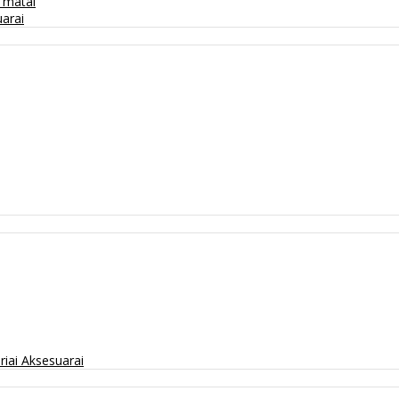
/ matai
arai
riai
Aksesuarai