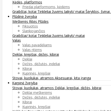
Kėdės, platformos
Priedai platformoms, kėdėms
Graibštai, kotai
Tinkleliai žuvims laikyti/ matai
Šėryklos, švinai
Plūdinė žvejyba
Meškerės
Ritės
Plūdės
Fiksuotos
Slankiojančios
Graibštai/ kotai
Tinkleliai žuvims laikyti/ matai
Valas
Valas pavadėliams
Valas ritėms
Dėklai, krepšiai, dėžės, kibirai
Dėklai
Dėžės, dėžutės, indeliai
Kibirai
Kuprinės, krepšiai
Stovai, kuoliukai, atramos
Aksesuarai, kita įranga
Karpinė žvejyba
Stovai, kuoliukai, atramos
Dėklai, krepšiai, dėžės, kibirai
Dėklai meškerėms
Dėžės, dėžutės, indeliai
Kibirai
Kuprinės, krepšiai