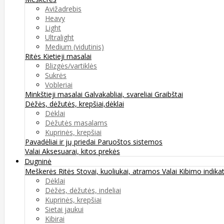
Avižadrebis
Heavy
Light
Ultralight
Medium (vidutinis)
Ritės
Kietieji masalai
Blizgės/vartiklės
Sukrės
Vobleriai
Minkštieji masalai
Galvakabliai, svareliai
Graibštai
Dėžės, dėžutės, krepšiai,dėklai
Dėklai
Dėžutės masalams
Kuprinės, krepšiai
Pavadėliai ir jų priedai
Paruoštos sistemos
Valai
Aksesuarai, kitos prekės
Dugninė
Meškerės
Ritės
Stovai, kuoliukai, atramos
Valai
Kibimo indikat
Dėklai
Dėžės, dėžutės, indeliai
Kuprinės, krepšiai
Sietai jaukui
Kibirai