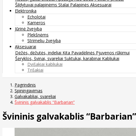
Šildytuvai palapinėms
Stalai
Palapinės
Aksesuarai
Elektronika
Echolotai
Kameros
Jūrinė žvejyba
Plekšnėms
Strimelių žvejyba
Aksesuarai
Dėžės, dėžutės, indeliai
Kita
Pavadėlinės
Pjuvenos rūkimui
Šėryklos, švinai, svareliai
Suktukai, karabinai
Kabliukai
Dvišakiai kabliukai
Trišakiai
Pagrindinis
Spiningavimas
Galvakabliai, svareliai
Švininis galvakablis “Barbarian”
Švininis galvakablis “Barbarian”