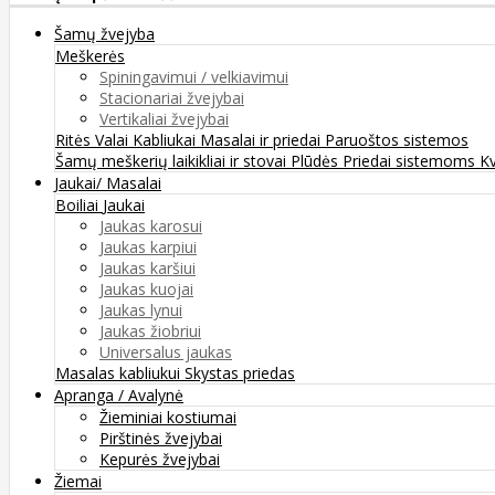
Šamų žvejyba
Meškerės
Spiningavimui / velkiavimui
Stacionariai žvejybai
Vertikaliai žvejybai
Ritės
Valai
Kabliukai
Masalai ir priedai
Paruoštos sistemos
Šamų meškerių laikikliai ir stovai
Plūdės
Priedai sistemoms
K
Jaukai/ Masalai
Boiliai
Jaukai
Jaukas karosui
Jaukas karpiui
Jaukas karšiui
Jaukas kuojai
Jaukas lynui
Jaukas žiobriui
Universalus jaukas
Masalas kabliukui
Skystas priedas
Apranga / Avalynė
Žieminiai kostiumai
Pirštinės žvejybai
Kepurės žvejybai
Žiemai