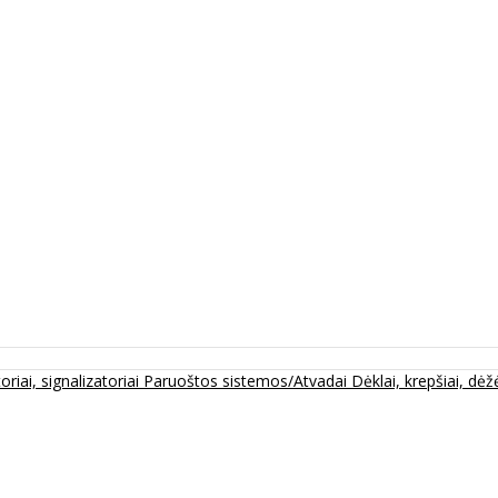
oriai, signalizatoriai
Paruoštos sistemos/Atvadai
Dėklai, krepšiai, dėžė