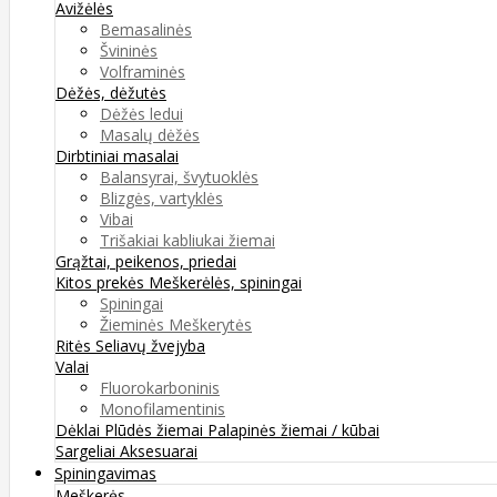
Avižėlės
Bemasalinės
Švininės
Volframinės
Dėžės, dėžutės
Dėžės ledui
Masalų dėžės
Dirbtiniai masalai
Balansyrai, švytuoklės
Blizgės, vartyklės
Vibai
Trišakiai kabliukai žiemai
Grąžtai, peikenos, priedai
Kitos prekės
Meškerėlės, spiningai
Spiningai
Žieminės Meškerytės
Ritės
Seliavų žvejyba
Valai
Fluorokarboninis
Monofilamentinis
Dėklai
Plūdės žiemai
Palapinės žiemai / kūbai
Sargeliai
Aksesuarai
Spiningavimas
Meškerės