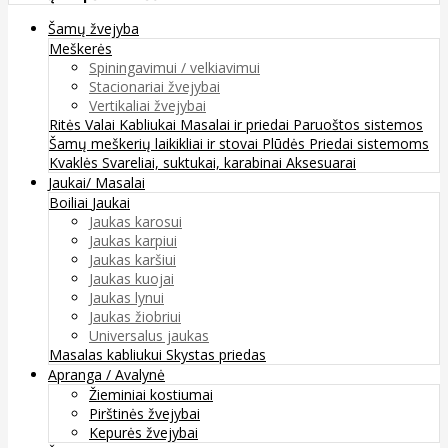
Šamų žvejyba
Meškerės
Spiningavimui / velkiavimui
Stacionariai žvejybai
Vertikaliai žvejybai
Ritės
Valai
Kabliukai
Masalai ir priedai
Paruoštos sistemos
Šamų meškerių laikikliai ir stovai
Plūdės
Priedai sistemoms
Kvaklės
Svareliai, suktukai, karabinai
Aksesuarai
Jaukai/ Masalai
Boiliai
Jaukai
Jaukas karosui
Jaukas karpiui
Jaukas karšiui
Jaukas kuojai
Jaukas lynui
Jaukas žiobriui
Universalus jaukas
Masalas kabliukui
Skystas priedas
Apranga / Avalynė
Žieminiai kostiumai
Pirštinės žvejybai
Kepurės žvejybai