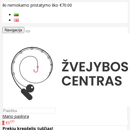
Iki nemokamo pristatymo liko €70.00
Navigacija
Mano paskyra
00
€0
0
Prekių krepšelis tuščias!