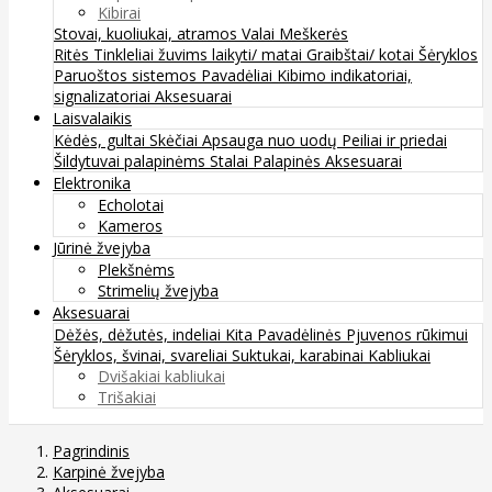
Kibirai
Stovai, kuoliukai, atramos
Valai
Meškerės
Ritės
Tinkleliai žuvims laikyti/ matai
Graibštai/ kotai
Šėryklos
Paruoštos sistemos
Pavadėliai
Kibimo indikatoriai,
signalizatoriai
Aksesuarai
Laisvalaikis
Kėdės, gultai
Skėčiai
Apsauga nuo uodų
Peiliai ir priedai
Šildytuvai palapinėms
Stalai
Palapinės
Aksesuarai
Elektronika
Echolotai
Kameros
Jūrinė žvejyba
Plekšnėms
Strimelių žvejyba
Aksesuarai
Dėžės, dėžutės, indeliai
Kita
Pavadėlinės
Pjuvenos rūkimui
Šėryklos, švinai, svareliai
Suktukai, karabinai
Kabliukai
Dvišakiai kabliukai
Trišakiai
Pagrindinis
Karpinė žvejyba