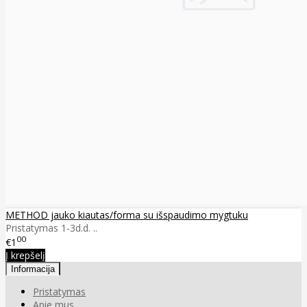
METHOD jauko kiautas/forma su išspaudimo mygtuku
Pristatymas 1-3d.d. ..
00
€1
Į krepšelį
Informacija
Pristatymas
Apie mus