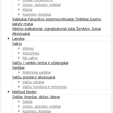
Dėžės, dėžutės, indeliai
Kibirai
Kuprinės, krepšiai
Kabliukai
Paruoštos sistemos/Atvadai
Tinkleliai žuvims
laikyti/ matai
Kibimo indikatoriai, signalizatoriai
Valai
Šėryklos, švinai
Aksesuarai
Laivyba
Valtys
Irklinės
Motorinės
Rib valtys
Valčių / variklių tentai ir uždangalai
Varikliai
Elektriniai varikliai
Valčių priedai ir aksesuarai
Valčių ratukai
Valčių furnitūra ir remontas
Method feeder
Dėklai, krepšiai, dėžės, kibirai
Dėklai
Dėžės, dėžutės, indeliai
Kuprinės, krepšiai