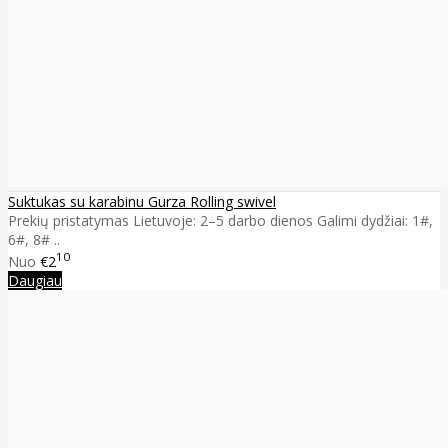
Suktukas su karabinu Gurza Rolling swivel
Prekių pristatymas Lietuvoje: 2–5 darbo dienos Galimi dydžiai: 1#,
6#, 8# ..
10
Nuo
€2
Daugiau