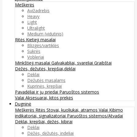
Meškerės
Avižadrebis
Heavy
Light
Ultralight
Medium (vidutinis)
Ritės
Kietieji masalai
Blizgės/vartiklės
Sukrės
Vobleriai
Minkštieji masalai
Galvakabliai, svareliai
Graibštai
Dėžės, dėžutės, krepšiai,dėklai
Dėklai
Dėžutės masalams
Kuprinės, krepšiai
Pavadėliai ir jų priedai
Paruoštos sistemos
Valai
Aksesuarai, kitos prekės
Dugninė
Meškerės
Ritės
Stovai, kuoliukai, atramos
Valai
Kibimo
indikatoriai, signalizatoriai
Paruoštos sistemos/Atvadai
Dėklai, krepšiai, dėžės, kibirai
Dėklai
Dėžės, dėžutės, indeliai