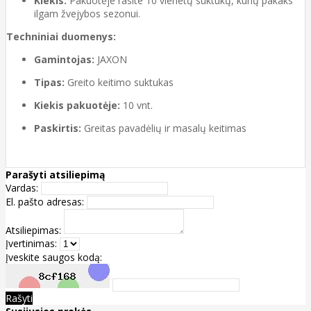
Kiekis:
Pakuotėje rasite 10 vienetų suktukų, kurių pakaks
ilgam žvejybos sezonui.
Techniniai duomenys:
Gamintojas:
JAXON
Tipas:
Greito keitimo suktukas
Kiekis pakuotėje:
10 vnt.
Paskirtis:
Greitas pavadėlių ir masalų keitimas
Parašyti atsiliepimą
Vardas:
El. pašto adresas:
Atsiliepimas:
Įvertinimas:
Įveskite saugos kodą:
Rašyti