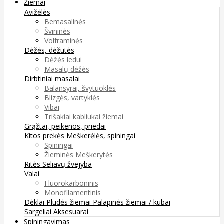
Žiemai
Avižėlės
Bemasalinės
Švininės
Volframinės
Dėžės, dėžutės
Dėžės ledui
Masalų dėžės
Dirbtiniai masalai
Balansyrai, švytuoklės
Blizgės, vartyklės
Vibai
Trišakiai kabliukai žiemai
Grąžtai, peikenos, priedai
Kitos prekės
Meškerėlės, spiningai
Spiningai
Žieminės Meškerytės
Ritės
Seliavų žvejyba
Valai
Fluorokarboninis
Monofilamentinis
Dėklai
Plūdės žiemai
Palapinės žiemai / kūbai
Sargeliai
Aksesuarai
Spiningavimas