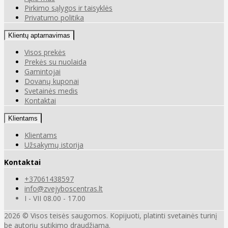
Pirkimo sąlygos ir taisyklės
Privatumo politika
Klientų aptarnavimas
Visos prekės
Prekės su nuolaida
Gamintojai
Dovanų kuponai
Svetainės medis
Kontaktai
Klientams
Klientams
Užsakymų istorija
Kontaktai
+37061438597
info@zvejyboscentras.lt
I - VII 08.00 - 17.00
2026 © Visos teisės saugomos. Kopijuoti, platinti svetainės turinį
be autorių sutikimo draudžiama.