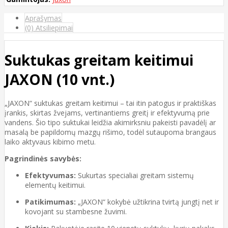
Aprašymas
(0) Atsiliepimai
Suktukas greitam keitimui
JAXON (10 vnt.)
„JAXON“ suktukas greitam keitimui – tai itin patogus ir praktiškas
įrankis, skirtas žvejams, vertinantiems greitį ir efektyvumą prie
vandens. Šio tipo suktukai leidžia akimirksniu pakeisti pavadėlį ar
masalą be papildomų mazgų rišimo, todėl sutaupoma brangaus
laiko aktyvaus kibimo metu.
Pagrindinės savybės:
Efektyvumas:
Sukurtas specialiai greitam sistemų
elementų keitimui.
Patikimumas:
„JAXON“ kokybė užtikrina tvirtą jungtį net ir
kovojant su stambesne žuvimi.