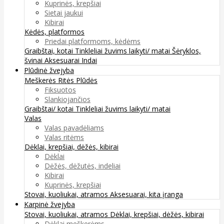
Kuprinės, krepšiai
Sietai jaukui
Kibirai
Kėdės, platformos
Priedai platformoms, kėdėms
Graibštai, kotai
Tinkleliai žuvims laikyti/ matai
Šėryklos,
švinai
Aksesuarai
Indai
Plūdinė žvejyba
Meškerės
Ritės
Plūdės
Fiksuotos
Slankiojančios
Graibštai/ kotai
Tinkleliai žuvims laikyti/ matai
Valas
Valas pavadėliams
Valas ritėms
Dėklai, krepšiai, dėžės, kibirai
Dėklai
Dėžės, dėžutės, indeliai
Kibirai
Kuprinės, krepšiai
Stovai, kuoliukai, atramos
Aksesuarai, kita įranga
Karpinė žvejyba
Stovai, kuoliukai, atramos
Dėklai, krepšiai, dėžės, kibirai
Dėklai meškerėms