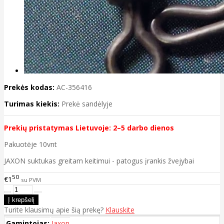
Prekės kodas:
AC-356416
Turimas kiekis:
Prekė sandėlyje
Prekių pristatymas Lietuvoje: 2–5 darbo dienos
Pakuotėje 10vnt
JAXON suktukas greitam keitimui - patogus įrankis žvejybai
50
€1
su PVM
Turite klausimų apie šią prekę?
Klauskite
Gamintojas:
Jaxon