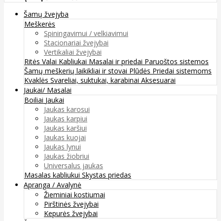
Šamų žvejyba
Meškerės
Spiningavimui / velkiavimui
Stacionariai žvejybai
Vertikaliai žvejybai
Ritės
Valai
Kabliukai
Masalai ir priedai
Paruoštos sistemos
Šamų meškerių laikikliai ir stovai
Plūdės
Priedai sistemoms
Kvaklės
Svareliai, suktukai, karabinai
Aksesuarai
Jaukai/ Masalai
Boiliai
Jaukai
Jaukas karosui
Jaukas karpiui
Jaukas karšiui
Jaukas kuojai
Jaukas lynui
Jaukas žiobriui
Universalus jaukas
Masalas kabliukui
Skystas priedas
Apranga / Avalynė
Žieminiai kostiumai
Pirštinės žvejybai
Kepurės žvejybai