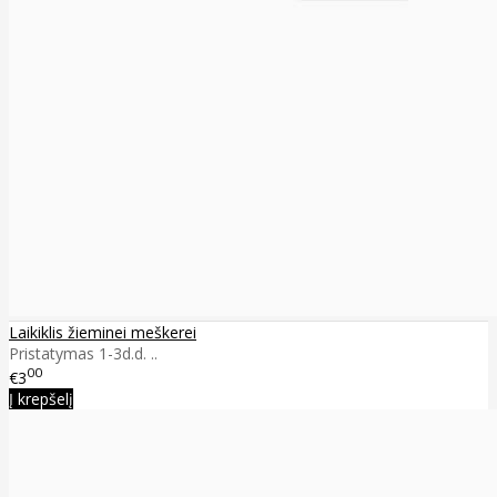
Laikiklis žieminei meškerei
Pristatymas 1-3d.d. ..
00
€3
Į krepšelį