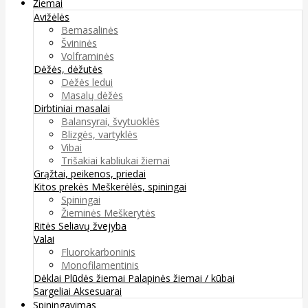
Žiemai
Avižėlės
Bemasalinės
Švininės
Volframinės
Dėžės, dėžutės
Dėžės ledui
Masalų dėžės
Dirbtiniai masalai
Balansyrai, švytuoklės
Blizgės, vartyklės
Vibai
Trišakiai kabliukai žiemai
Grąžtai, peikenos, priedai
Kitos prekės
Meškerėlės, spiningai
Spiningai
Žieminės Meškerytės
Ritės
Seliavų žvejyba
Valai
Fluorokarboninis
Monofilamentinis
Dėklai
Plūdės žiemai
Palapinės žiemai / kūbai
Sargeliai
Aksesuarai
Spiningavimas