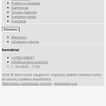
Prekės su nuolaida
Gamintojai
Dovanų kuponai
Svetainės medis
Kontaktai
Klientams
Klientams
Užsakymų istorija
Kontaktai
+37061438597
info@zvejyboscentras.lt
I - VII 08.00 - 17.00
2026 © Visos teisės saugomos. Kopijuoti, platinti svetainės turinį
be autorių sutikimo draudžiama.
Elektroninių parduotuvių nuoma
-
eshoprent.com