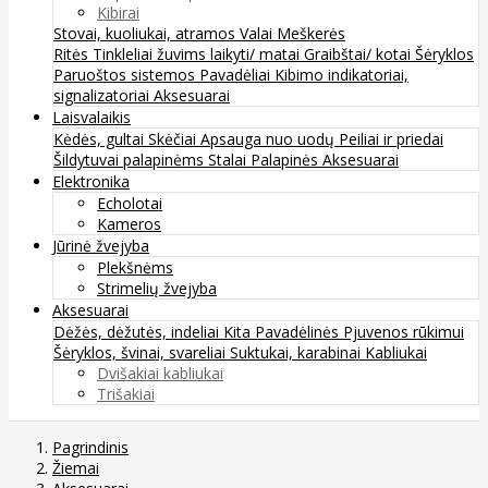
Kibirai
Stovai, kuoliukai, atramos
Valai
Meškerės
Ritės
Tinkleliai žuvims laikyti/ matai
Graibštai/ kotai
Šėryklos
Paruoštos sistemos
Pavadėliai
Kibimo indikatoriai,
signalizatoriai
Aksesuarai
Laisvalaikis
Kėdės, gultai
Skėčiai
Apsauga nuo uodų
Peiliai ir priedai
Šildytuvai palapinėms
Stalai
Palapinės
Aksesuarai
Elektronika
Echolotai
Kameros
Jūrinė žvejyba
Plekšnėms
Strimelių žvejyba
Aksesuarai
Dėžės, dėžutės, indeliai
Kita
Pavadėlinės
Pjuvenos rūkimui
Šėryklos, švinai, svareliai
Suktukai, karabinai
Kabliukai
Dvišakiai kabliukai
Trišakiai
Pagrindinis
Žiemai