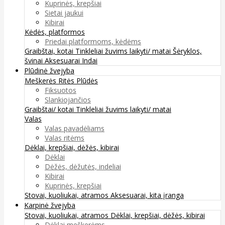
Kuprinės, krepšiai
Sietai jaukui
Kibirai
Kėdės, platformos
Priedai platformoms, kėdėms
Graibštai, kotai
Tinkleliai žuvims laikyti/ matai
Šėryklos,
švinai
Aksesuarai
Indai
Plūdinė žvejyba
Meškerės
Ritės
Plūdės
Fiksuotos
Slankiojančios
Graibštai/ kotai
Tinkleliai žuvims laikyti/ matai
Valas
Valas pavadėliams
Valas ritėms
Dėklai, krepšiai, dėžės, kibirai
Dėklai
Dėžės, dėžutės, indeliai
Kibirai
Kuprinės, krepšiai
Stovai, kuoliukai, atramos
Aksesuarai, kita įranga
Karpinė žvejyba
Stovai, kuoliukai, atramos
Dėklai, krepšiai, dėžės, kibirai
Dėklai meškerėms