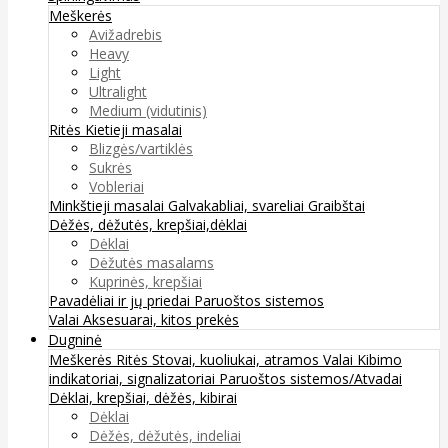
Meškerės
Avižadrebis
Heavy
Light
Ultralight
Medium (vidutinis)
Ritės
Kietieji masalai
Blizgės/vartiklės
Sukrės
Vobleriai
Minkštieji masalai
Galvakabliai, svareliai
Graibštai
Dėžės, dėžutės, krepšiai,dėklai
Dėklai
Dėžutės masalams
Kuprinės, krepšiai
Pavadėliai ir jų priedai
Paruoštos sistemos
Valai
Aksesuarai, kitos prekės
Dugninė
Meškerės
Ritės
Stovai, kuoliukai, atramos
Valai
Kibimo
indikatoriai, signalizatoriai
Paruoštos sistemos/Atvadai
Dėklai, krepšiai, dėžės, kibirai
Dėklai
Dėžės, dėžutės, indeliai