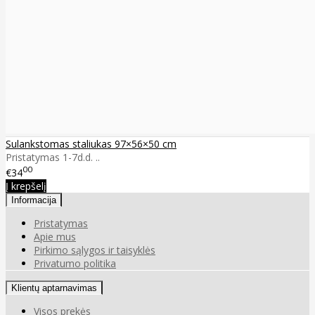
Sulankstomas staliukas 97×56×50 cm
Pristatymas 1-7d.d. ..
00
€34
Į krepšelį
Informacija
Pristatymas
Apie mus
Pirkimo sąlygos ir taisyklės
Privatumo politika
Klientų aptarnavimas
Visos prekės