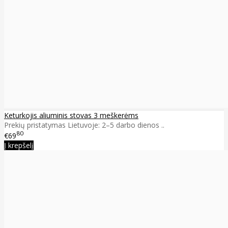
Keturkojis aliuminis stovas 3 meškerėms
Prekių pristatymas Lietuvoje: 2–5 darbo dienos ..
80
€69
Į krepšelį