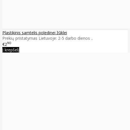
Plastikinis samtelis poledinei žūklei
Prekių pristatymas Lietuvoje: 2-5 darbo dienos ..
90
€2
Į krepšelį