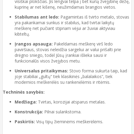
visiškai plokščias. Jis lengvai telpa į bet kurią žvejybinę dėžę,
kuprinę ar net kišenę, neužimdamas brangios vietos.
Stabilumas ant ledo:
Pagamintas iš tvirto metalo, stovas
yra pakankamai sunkus ir stabilus, kad tvirtai laikytų
meškerę net pučiant stipriam vėjui ar žuviai aktyviau
kibteltų.
Įrangos apsauga:
Pakeldamas meškerę virš ledo
paviršiaus, stovas neleidžia sargeliui ar valui prišalti prie
drėgno sniego, todėl Jūsų įrankiai išlieka sausi ir
funkcionalūs visos žvejybos metu.
Universalus pritaikymas:
Stovo forma sukurta taip, kad
joje stabiliai „gultų“ tiek klasikinės „balalaikos“, tiek
modernios meškerėlės su rankenėlėmis ir ritėmis.
Techninės savybės:
Medžiaga:
Tvirtas, korozijai atsparus metalas.
Konstrukcija:
Pilnai sulankstoma.
Paskirtis:
Visų tipų žieminėms meškerėlėms.