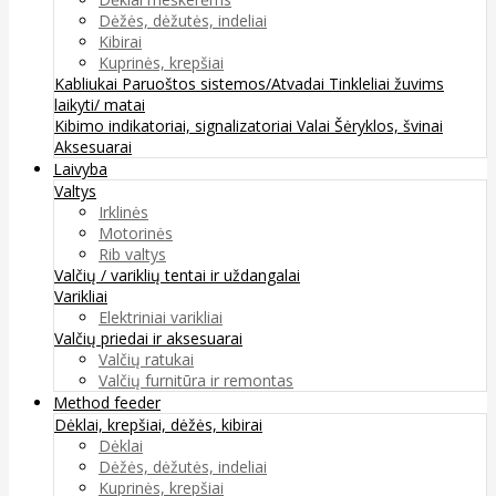
Dėžės, dėžutės, indeliai
Kibirai
Kuprinės, krepšiai
Kabliukai
Paruoštos sistemos/Atvadai
Tinkleliai žuvims
laikyti/ matai
Kibimo indikatoriai, signalizatoriai
Valai
Šėryklos, švinai
Aksesuarai
Laivyba
Valtys
Irklinės
Motorinės
Rib valtys
Valčių / variklių tentai ir uždangalai
Varikliai
Elektriniai varikliai
Valčių priedai ir aksesuarai
Valčių ratukai
Valčių furnitūra ir remontas
Method feeder
Dėklai, krepšiai, dėžės, kibirai
Dėklai
Dėžės, dėžutės, indeliai
Kuprinės, krepšiai