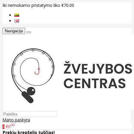
Iki nemokamo pristatymo liko €70.00
Navigacija
Mano paskyra
00
€0
0
Prekių krepšelis tuščias!