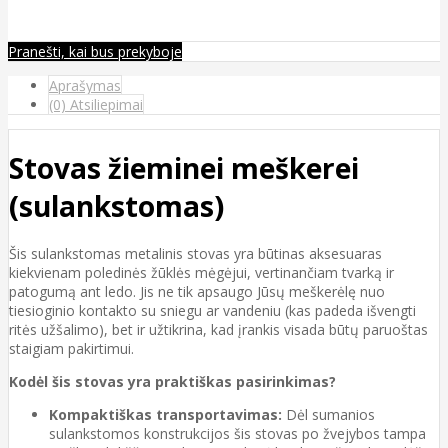
Pranešti, kai bus prekyboje
Aprašymas
(0) Atsiliepimai
Stovas žieminei meškerei
(sulankstomas)
Šis sulankstomas metalinis stovas yra būtinas aksesuaras
kiekvienam poledinės žūklės mėgėjui, vertinančiam tvarką ir
patogumą ant ledo. Jis ne tik apsaugo Jūsų meškerėlę nuo
tiesioginio kontakto su sniegu ar vandeniu (kas padeda išvengti
ritės užšalimo), bet ir užtikrina, kad įrankis visada būtų paruoštas
staigiam pakirtimui.
Kodėl šis stovas yra praktiškas pasirinkimas?
Kompaktiškas transportavimas:
Dėl sumanios
sulankstomos konstrukcijos šis stovas po žvejybos tampa