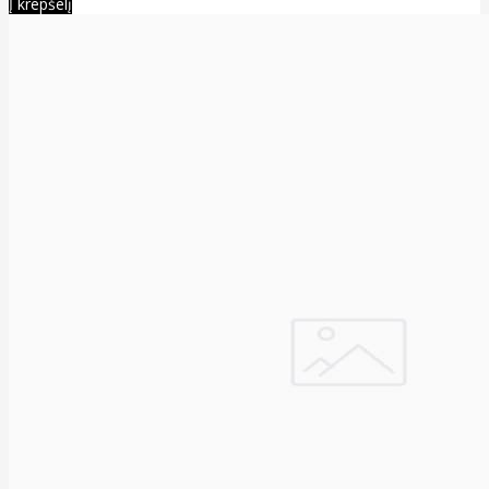
Į krepšelį