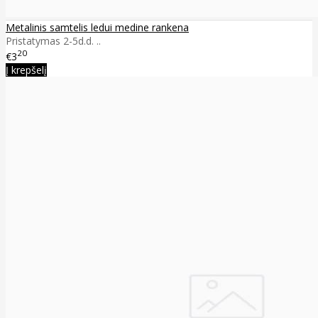
Metalinis samtelis ledui medine rankena
Pristatymas 2-5d.d. ..
20
€3
Į krepšelį