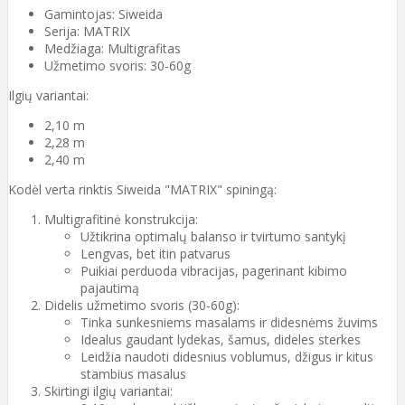
Gamintojas: Siweida
Serija: MATRIX
Medžiaga: Multigrafitas
Užmetimo svoris: 30-60g
Ilgių variantai:
2,10 m
2,28 m
2,40 m
Kodėl verta rinktis Siweida "MATRIX" spiningą:
Multigrafitinė konstrukcija:
Užtikrina optimalų balanso ir tvirtumo santykį
Lengvas, bet itin patvarus
Puikiai perduoda vibracijas, pagerinant kibimo
pajautimą
Didelis užmetimo svoris (30-60g):
Tinka sunkesniems masalams ir didesnėms žuvims
Idealus gaudant lydekas, šamus, dideles sterkes
Leidžia naudoti didesnius voblumus, džigus ir kitus
stambius masalus
Skirtingi ilgių variantai: