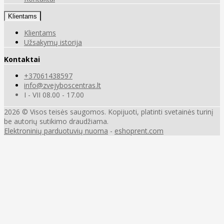
Klientams
Klientams
Užsakymų istorija
Kontaktai
+37061438597
info@zvejyboscentras.lt
I - VII 08.00 - 17.00
2026 © Visos teisės saugomos. Kopijuoti, platinti svetainės turinį
be autorių sutikimo draudžiama.
Elektroninių parduotuvių nuoma
-
eshoprent.com