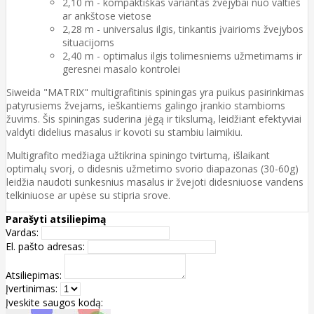
2,10 m - kompaktiškas variantas žvejybai nuo valties
ar ankštose vietose
2,28 m - universalus ilgis, tinkantis įvairioms žvejybos
situacijoms
2,40 m - optimalus ilgis tolimesniems užmetimams ir
geresnei masalo kontrolei
Siweida "MATRIX" multigrafitinis spiningas yra puikus pasirinkimas
patyrusiems žvejams, ieškantiems galingo įrankio stambioms
žuvims. Šis spiningas suderina jėgą ir tikslumą, leidžiant efektyviai
valdyti didelius masalus ir kovoti su stambiu laimikiu.
Multigrafito medžiaga užtikrina spiningo tvirtumą, išlaikant
optimalų svorį, o didesnis užmetimo svorio diapazonas (30-60g)
leidžia naudoti sunkesnius masalus ir žvejoti didesniuose vandens
telkiniuose ar upėse su stipria srove.
Parašyti atsiliepimą
Vardas:
El. pašto adresas:
Atsiliepimas:
Įvertinimas:
Įveskite saugos kodą: