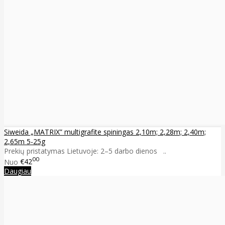
Siweida „MATRIX” multigrafite spiningas 2,10m; 2,28m; 2,40m;
2,65m 5-25g
Prekių pristatymas Lietuvoje: 2–5 darbo dienos ..
00
Nuo
€42
Daugiau