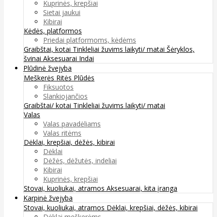
Kuprinės, krepšiai
Sietai jaukui
Kibirai
Kėdės, platformos
Priedai platformoms, kėdėms
Graibštai, kotai
Tinkleliai žuvims laikyti/ matai
Šėryklos,
švinai
Aksesuarai
Indai
Plūdinė žvejyba
Meškerės
Ritės
Plūdės
Fiksuotos
Slankiojančios
Graibštai/ kotai
Tinkleliai žuvims laikyti/ matai
Valas
Valas pavadėliams
Valas ritėms
Dėklai, krepšiai, dėžės, kibirai
Dėklai
Dėžės, dėžutės, indeliai
Kibirai
Kuprinės, krepšiai
Stovai, kuoliukai, atramos
Aksesuarai, kita įranga
Karpinė žvejyba
Stovai, kuoliukai, atramos
Dėklai, krepšiai, dėžės, kibirai
Dėklai meškerėms