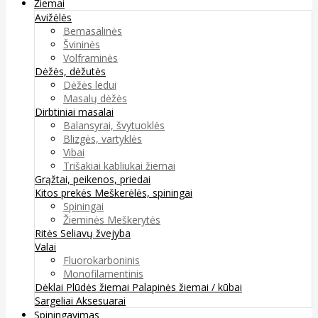
Žiemai
Avižėlės
Bemasalinės
Švininės
Volframinės
Dėžės, dėžutės
Dėžės ledui
Masalų dėžės
Dirbtiniai masalai
Balansyrai, švytuoklės
Blizgės, vartyklės
Vibai
Trišakiai kabliukai žiemai
Grąžtai, peikenos, priedai
Kitos prekės
Meškerėlės, spiningai
Spiningai
Žieminės Meškerytės
Ritės
Seliavų žvejyba
Valai
Fluorokarboninis
Monofilamentinis
Dėklai
Plūdės žiemai
Palapinės žiemai / kūbai
Sargeliai
Aksesuarai
Spiningavimas