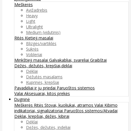
Meškerės
Avižadrebis
Heavy
Light
Ultralight
Medium (vidutinis)
Ritės
Kietieji masalai
Blizgės/vartiklės
Sukrės
Vobleriai
Minkštieji masalai
Galvakabliai, svareliai
Graibštai
Dėžės, dėžutės, krepšiai,dėklai
Dėklai
Dėžutės masalams
Kuprinės, krepšiai
Pavadėliai ir jų priedai
Paruoštos sistemos
Valai
Aksesuarai, kitos prekės
Dugninė
Meškerės
Ritės
Stovai, kuoliukai, atramos
Valai
Kibimo
indikatoriai, signalizatoriai
Paruoštos sistemos/Atvadai
Dėklai, krepšiai, dėžės, kibirai
Dėklai
Dėžės, dėžutės, indeliai