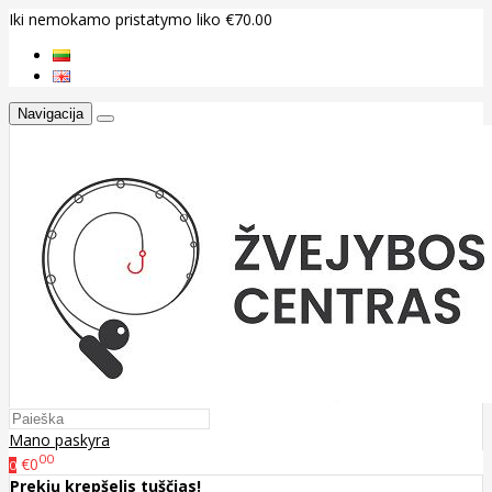
Iki nemokamo pristatymo liko €70.00
Navigacija
Mano paskyra
00
€0
0
Prekių krepšelis tuščias!