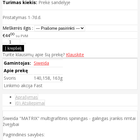
Turimas kiekis:
Prekė sandėlyje
Pristatymas 1-7d.d.
Meškerės ilgis :
00
€44
su PVM
Turite klausimų apie šią prekę?
Klauskite
Gamintojas:
Siweida
Apie prekę
Svoris
140,158, 163g
Linkimo akcija
Fast
Aprašymas
(0) Atsiliepimai
Siweida "MATRIX" multigrafitinis spiningas - galingas įrankis rimtai
žvejybai
Pagrindinės savybės: