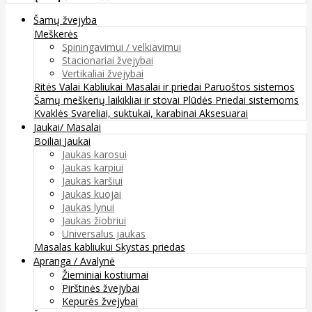
Šamų žvejyba
Meškerės
Spiningavimui / velkiavimui
Stacionariai žvejybai
Vertikaliai žvejybai
Ritės
Valai
Kabliukai
Masalai ir priedai
Paruoštos sistemos
Šamų meškerių laikikliai ir stovai
Plūdės
Priedai sistemoms
Kvaklės
Svareliai, suktukai, karabinai
Aksesuarai
Jaukai/ Masalai
Boiliai
Jaukai
Jaukas karosui
Jaukas karpiui
Jaukas karšiui
Jaukas kuojai
Jaukas lynui
Jaukas žiobriui
Universalus jaukas
Masalas kabliukui
Skystas priedas
Apranga / Avalynė
Žieminiai kostiumai
Pirštinės žvejybai
Kepurės žvejybai