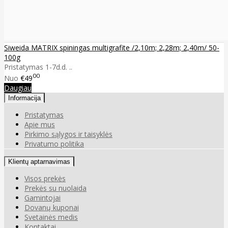
Siweida MATRIX spiningas multigrafite /2,10m; 2,28m; 2,40m/ 50-
100g
Pristatymas 1-7d.d. ..
00
Nuo
€49
Daugiau
Informacija
Pristatymas
Apie mus
Pirkimo sąlygos ir taisyklės
Privatumo politika
Klientų aptarnavimas
Visos prekės
Prekės su nuolaida
Gamintojai
Dovanų kuponai
Svetainės medis
Kontaktai