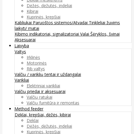
Dėžės, dėžutės, indeliai
Kibirai
Kuprinės, krepšiai
Kabliukai
Paruoštos sistemos/Atvadai
Tinkleliai žuvims
laikyti/ matai
Kibimo indikatoriai, signalizatoriai
Valai
Šėryklos, švinai
Aksesuarai
Laivyba
Valtys
Irklinės
Motorinės
Rib valtys
Valčių / variklių tentai ir uždangalai
Varikliai
Elektriniai varikliai
Valčių priedai ir aksesuarai
Valčių ratukai
Valčių furnitūra ir remontas
Method feeder
Dėklai, krepšiai, dėžės, kibirai
Dėklai
Dėžės, dėžutės, indeliai
Kuprinės, krepšiai