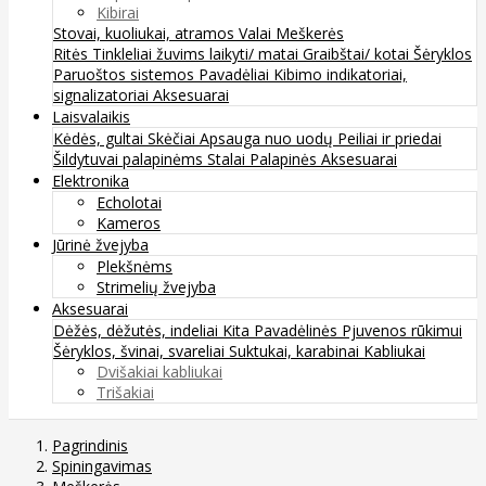
Kibirai
Stovai, kuoliukai, atramos
Valai
Meškerės
Ritės
Tinkleliai žuvims laikyti/ matai
Graibštai/ kotai
Šėryklos
Paruoštos sistemos
Pavadėliai
Kibimo indikatoriai,
signalizatoriai
Aksesuarai
Laisvalaikis
Kėdės, gultai
Skėčiai
Apsauga nuo uodų
Peiliai ir priedai
Šildytuvai palapinėms
Stalai
Palapinės
Aksesuarai
Elektronika
Echolotai
Kameros
Jūrinė žvejyba
Plekšnėms
Strimelių žvejyba
Aksesuarai
Dėžės, dėžutės, indeliai
Kita
Pavadėlinės
Pjuvenos rūkimui
Šėryklos, švinai, svareliai
Suktukai, karabinai
Kabliukai
Dvišakiai kabliukai
Trišakiai
Pagrindinis
Spiningavimas