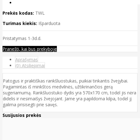
Prekės kodas:
TWL
Turimas kiekis:
Išparduota
Pristatymas 1-3d.d.
Pranešti, kai bus prekyboje
Aprašymas
(0) Atsiliepimai
Patogus ir praktiškas rankšluostukas, puikiai tinkantis žvejybai.
Pagamintas iš minkštos medvilnės, užtikrinančios gerą
sugeriamumą. Rankšluostuko dydis yra 570x170 cm, todėl jis nėra
didelis ir nesimaišys žvejojant. Jame yra papildoma kilpa, todėl jį
galima prisisegti prie savęs.
Susijusios prekės