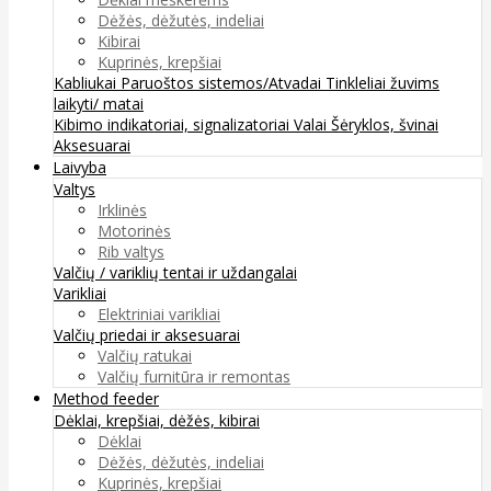
Dėžės, dėžutės, indeliai
Kibirai
Kuprinės, krepšiai
Kabliukai
Paruoštos sistemos/Atvadai
Tinkleliai žuvims
laikyti/ matai
Kibimo indikatoriai, signalizatoriai
Valai
Šėryklos, švinai
Aksesuarai
Laivyba
Valtys
Irklinės
Motorinės
Rib valtys
Valčių / variklių tentai ir uždangalai
Varikliai
Elektriniai varikliai
Valčių priedai ir aksesuarai
Valčių ratukai
Valčių furnitūra ir remontas
Method feeder
Dėklai, krepšiai, dėžės, kibirai
Dėklai
Dėžės, dėžutės, indeliai
Kuprinės, krepšiai