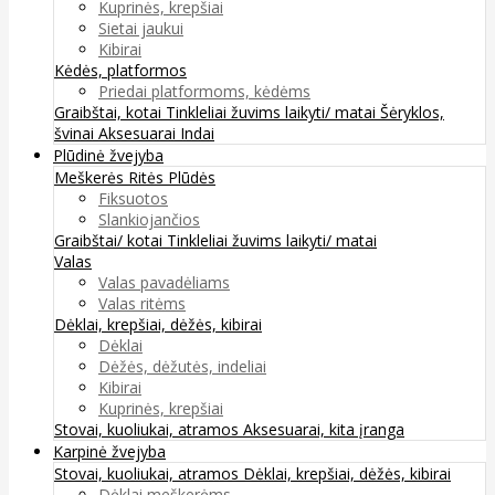
Kuprinės, krepšiai
Sietai jaukui
Kibirai
Kėdės, platformos
Priedai platformoms, kėdėms
Graibštai, kotai
Tinkleliai žuvims laikyti/ matai
Šėryklos,
švinai
Aksesuarai
Indai
Plūdinė žvejyba
Meškerės
Ritės
Plūdės
Fiksuotos
Slankiojančios
Graibštai/ kotai
Tinkleliai žuvims laikyti/ matai
Valas
Valas pavadėliams
Valas ritėms
Dėklai, krepšiai, dėžės, kibirai
Dėklai
Dėžės, dėžutės, indeliai
Kibirai
Kuprinės, krepšiai
Stovai, kuoliukai, atramos
Aksesuarai, kita įranga
Karpinė žvejyba
Stovai, kuoliukai, atramos
Dėklai, krepšiai, dėžės, kibirai
Dėklai meškerėms