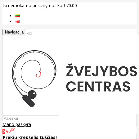
Iki nemokamo pristatymo liko €70.00
Navigacija
Mano paskyra
00
€0
0
Prekių krepšelis tuščias!