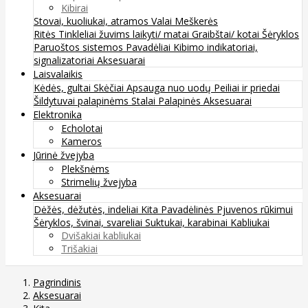
Kibirai
Stovai, kuoliukai, atramos
Valai
Meškerės
Ritės
Tinkleliai žuvims laikyti/ matai
Graibštai/ kotai
Šėryklos
Paruoštos sistemos
Pavadėliai
Kibimo indikatoriai,
signalizatoriai
Aksesuarai
Laisvalaikis
Kėdės, gultai
Skėčiai
Apsauga nuo uodų
Peiliai ir priedai
Šildytuvai palapinėms
Stalai
Palapinės
Aksesuarai
Elektronika
Echolotai
Kameros
Jūrinė žvejyba
Plekšnėms
Strimelių žvejyba
Aksesuarai
Dėžės, dėžutės, indeliai
Kita
Pavadėlinės
Pjuvenos rūkimui
Šėryklos, švinai, svareliai
Suktukai, karabinai
Kabliukai
Dvišakiai kabliukai
Trišakiai
Pagrindinis
Aksesuarai