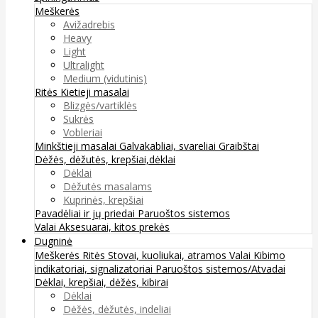
Meškerės
Avižadrebis
Heavy
Light
Ultralight
Medium (vidutinis)
Ritės
Kietieji masalai
Blizgės/vartiklės
Sukrės
Vobleriai
Minkštieji masalai
Galvakabliai, svareliai
Graibštai
Dėžės, dėžutės, krepšiai,dėklai
Dėklai
Dėžutės masalams
Kuprinės, krepšiai
Pavadėliai ir jų priedai
Paruoštos sistemos
Valai
Aksesuarai, kitos prekės
Dugninė
Meškerės
Ritės
Stovai, kuoliukai, atramos
Valai
Kibimo
indikatoriai, signalizatoriai
Paruoštos sistemos/Atvadai
Dėklai, krepšiai, dėžės, kibirai
Dėklai
Dėžės, dėžutės, indeliai