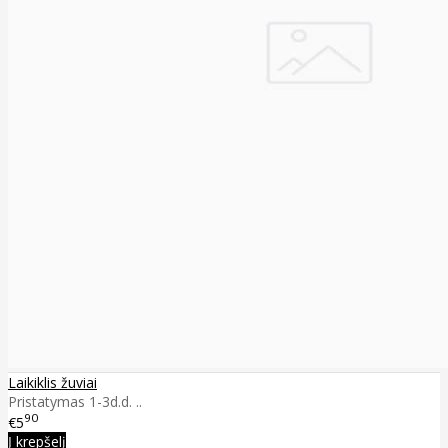
Laikiklis žuviai
Pristatymas 1-3d.d. ..
90
€5
Į krepšelį