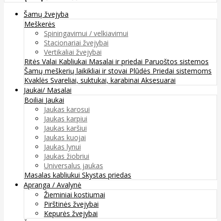
Šamų žvejyba
Meškerės
Spiningavimui / velkiavimui
Stacionariai žvejybai
Vertikaliai žvejybai
Ritės
Valai
Kabliukai
Masalai ir priedai
Paruoštos sistemos
Šamų meškerių laikikliai ir stovai
Plūdės
Priedai sistemoms
Kvaklės
Svareliai, suktukai, karabinai
Aksesuarai
Jaukai/ Masalai
Boiliai
Jaukai
Jaukas karosui
Jaukas karpiui
Jaukas karšiui
Jaukas kuojai
Jaukas lynui
Jaukas žiobriui
Universalus jaukas
Masalas kabliukui
Skystas priedas
Apranga / Avalynė
Žieminiai kostiumai
Pirštinės žvejybai
Kepurės žvejybai