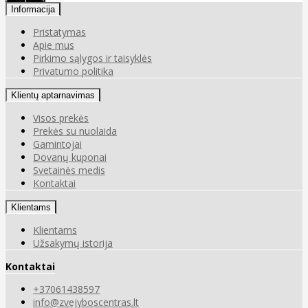
Informacija
Pristatymas
Apie mus
Pirkimo sąlygos ir taisyklės
Privatumo politika
Klientų aptarnavimas
Visos prekės
Prekės su nuolaida
Gamintojai
Dovanų kuponai
Svetainės medis
Kontaktai
Klientams
Klientams
Užsakymų istorija
Kontaktai
+37061438597
info@zvejyboscentras.lt