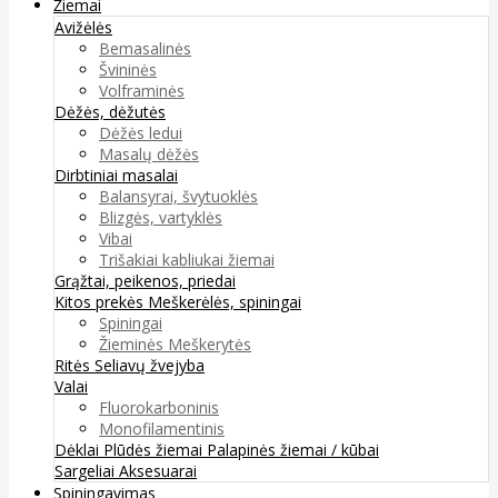
Žiemai
Avižėlės
Bemasalinės
Švininės
Volframinės
Dėžės, dėžutės
Dėžės ledui
Masalų dėžės
Dirbtiniai masalai
Balansyrai, švytuoklės
Blizgės, vartyklės
Vibai
Trišakiai kabliukai žiemai
Grąžtai, peikenos, priedai
Kitos prekės
Meškerėlės, spiningai
Spiningai
Žieminės Meškerytės
Ritės
Seliavų žvejyba
Valai
Fluorokarboninis
Monofilamentinis
Dėklai
Plūdės žiemai
Palapinės žiemai / kūbai
Sargeliai
Aksesuarai
Spiningavimas