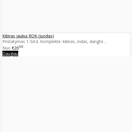
Kibiras jaukui ROK (juodas)
Pristatymas 1-5d.d. Komplekte: kibiras, indas, dangtis ..
50
Nuo
€20
Daugiau