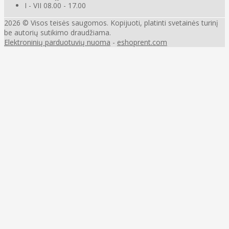
I - VII 08.00 - 17.00
2026 © Visos teisės saugomos. Kopijuoti, platinti svetainės turinį
be autorių sutikimo draudžiama.
Elektroninių parduotuvių nuoma
-
eshoprent.com