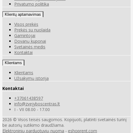
Privatumo politika
Klientų aptarnavimas
Visos prekės
Prekės su nuolaida
Gamintojai
Dovanų kuponai
Svetainės medis
Kontaktai
Klientams
Klientams
Užsakymų istorija
Kontaktai
+37061438597
info@zvejyboscentras.lt
I - VII 08.00 - 17.00
2026 © Visos teisės saugomos. Kopijuoti, platinti svetainės turinį
be autorių sutikimo draudžiama.
Elektroninių parduotuvių nuoma
-
eshoprent.com