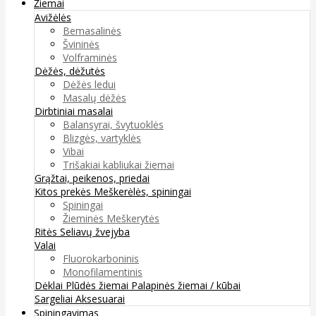
Žiemai
Avižėlės
Bemasalinės
Švininės
Volframinės
Dėžės, dėžutės
Dėžės ledui
Masalų dėžės
Dirbtiniai masalai
Balansyrai, švytuoklės
Blizgės, vartyklės
Vibai
Trišakiai kabliukai žiemai
Grąžtai, peikenos, priedai
Kitos prekės
Meškerėlės, spiningai
Spiningai
Žieminės Meškerytės
Ritės
Seliavų žvejyba
Valai
Fluorokarboninis
Monofilamentinis
Dėklai
Plūdės žiemai
Palapinės žiemai / kūbai
Sargeliai
Aksesuarai
Spiningavimas