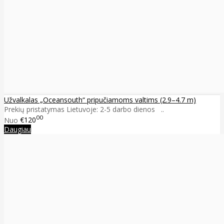
Užvalkalas „Oceansouth“ pripučiamoms valtims (2.9–4.7 m)
Prekių pristatymas Lietuvoje: 2-5 darbo dienos ..
00
Nuo
€120
Daugiau