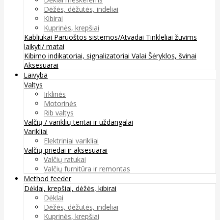
Dėžės, dėžutės, indeliai
Kibirai
Kuprinės, krepšiai
Kabliukai
Paruoštos sistemos/Atvadai
Tinkleliai žuvims
laikyti/ matai
Kibimo indikatoriai, signalizatoriai
Valai
Šėryklos, švinai
Aksesuarai
Laivyba
Valtys
Irklinės
Motorinės
Rib valtys
Valčių / variklių tentai ir uždangalai
Varikliai
Elektriniai varikliai
Valčių priedai ir aksesuarai
Valčių ratukai
Valčių furnitūra ir remontas
Method feeder
Dėklai, krepšiai, dėžės, kibirai
Dėklai
Dėžės, dėžutės, indeliai
Kuprinės, krepšiai