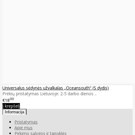
Universalus sėdynės užvalkalas „Oceansouth“ (S dydis)
Prekių pristatymas Lietuvoje: 2-5 darbo dienos ..
00
€18
Į krepšelį
Informacija
Pristatymas
Apie mus
Pirkimo sąlygos ir taisyklės