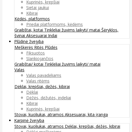
Kuprinės, krepšiai
Sietai jaukui
Kibirai
Kėdės, platformos
Priedai platformoms, kėdėms
Graibštai, kotai
Tinkleliai žuvims laikyti/ matai
Šėryklos,
švinai
Aksesuarai
Indai
Plūdinė žvejyba
Meškerės
Ritės
Plūdės
Fiksuotos
Slankiojančios
Graibštai/ kotai
Tinkleliai žuvims laikyti/ matai
Valas
Valas pavadėliams
Valas ritėms
Dėklai, krepšiai, dėžės, kibirai
Dėklai
Dėžės, dėžutės, indeliai
Kibirai
Kuprinės, krepšiai
Stovai, kuoliukai, atramos
Aksesuarai, kita įranga
Karpinė žvejyba
Stovai, kuoliukai, atramos
Dėklai, krepšiai, dėžės, kibirai
Dėklai meškerėms