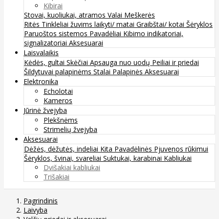
Kibirai
Stovai, kuoliukai, atramos
Valai
Meškerės
Ritės
Tinkleliai žuvims laikyti/ matai
Graibštai/ kotai
Šėryklos
Paruoštos sistemos
Pavadėliai
Kibimo indikatoriai,
signalizatoriai
Aksesuarai
Laisvalaikis
Kėdės, gultai
Skėčiai
Apsauga nuo uodų
Peiliai ir priedai
Šildytuvai palapinėms
Stalai
Palapinės
Aksesuarai
Elektronika
Echolotai
Kameros
Jūrinė žvejyba
Plekšnėms
Strimelių žvejyba
Aksesuarai
Dėžės, dėžutės, indeliai
Kita
Pavadėlinės
Pjuvenos rūkimui
Šėryklos, švinai, svareliai
Suktukai, karabinai
Kabliukai
Dvišakiai kabliukai
Trišakiai
Pagrindinis
Laivyba