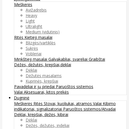
Meškerės
Avižadrebis
Heavy
Light
Ultralight
Medium (vidutinis)
Ritės
Kietieji masalai
Blizgės/vartiklės
Sukrės
Vobleriai
Minkštieji masalai
Galvakabliai, svareliai
Graibštai
Dėžės, dėžutės, krepšiai,dėklai
Dėklai
Dėžutės masalams
Kuprinės, krepšiai
Pavadėliai ir jų priedai
Paruoštos sistemos
Valai
Aksesuarai, kitos prekės
Dugninė
Meškerės
Ritės
Stovai, kuoliukai, atramos
Valai
Kibimo
indikatoriai, signalizatoriai
Paruoštos sistemos/Atvadai
Dėklai, krepšiai, dėžės, kibirai
Dėklai
Dėžės, dėžutės, indeliai