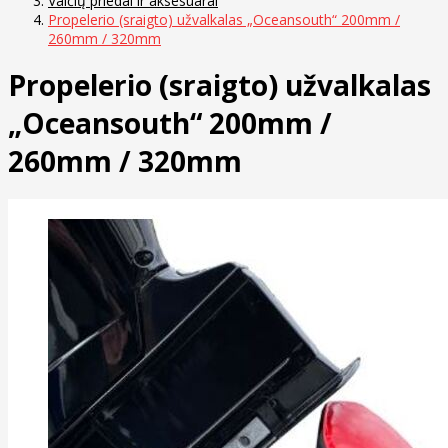
Valčių priedai ir aksesuarai
Propelerio (sraigto) užvalkalas „Oceansouth“ 200mm /
260mm / 320mm
Propelerio (sraigto) užvalkalas
„Oceansouth“ 200mm /
260mm / 320mm