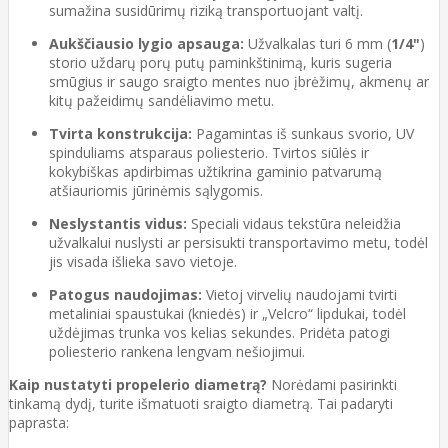
sumažina susidūrimų riziką transportuojant valtį.
Aukščiausio lygio apsauga:
Užvalkalas turi 6 mm (
1/4"
)
storio uždarų porų putų paminkštinimą, kuris sugeria
smūgius ir saugo sraigto mentes nuo įbrėžimų, akmenų ar
kitų pažeidimų sandėliavimo metu.
Tvirta konstrukcija:
Pagamintas iš sunkaus svorio, UV
spinduliams atsparaus poliesterio. Tvirtos siūlės ir
kokybiškas apdirbimas užtikrina gaminio patvarumą
atšiauriomis jūrinėmis sąlygomis.
Neslystantis vidus:
Speciali vidaus tekstūra neleidžia
užvalkalui nuslysti ar persisukti transportavimo metu, todėl
jis visada išlieka savo vietoje.
Patogus naudojimas:
Vietoj virvelių naudojami tvirti
metaliniai spaustukai (kniedės) ir „Velcro“ lipdukai, todėl
uždėjimas trunka vos kelias sekundes. Pridėta patogi
poliesterio rankena lengvam nešiojimui.
Kaip nustatyti propelerio diametrą?
Norėdami pasirinkti
tinkamą dydį, turite išmatuoti sraigto diametrą. Tai padaryti
paprasta: