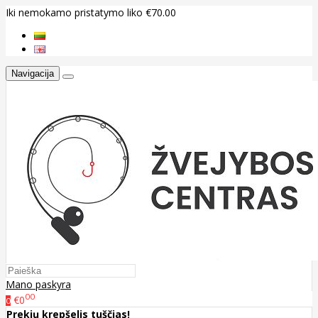
Iki nemokamo pristatymo liko €70.00
Navigacija
Mano paskyra
00
€0
0
Prekių krepšelis tuščias!