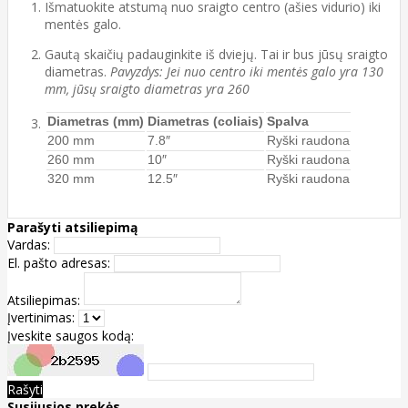
Išmatuokite atstumą nuo sraigto centro (ašies vidurio) iki
mentės galo.
Gautą skaičių padauginkite iš dviejų. Tai ir bus jūsų sraigto
diametras.
Pavyzdys: Jei nuo centro iki mentės galo yra 130
mm, jūsų sraigto diametras yra 260
Diametras (mm)
Diametras (coliais)
Spalva
200 mm
7.8″
Ryški raudona
260 mm
10″
Ryški raudona
320 mm
12.5″
Ryški raudona
Parašyti atsiliepimą
Vardas:
El. pašto adresas:
Atsiliepimas:
Įvertinimas:
Įveskite saugos kodą:
Rašyti
Susijusios prekės