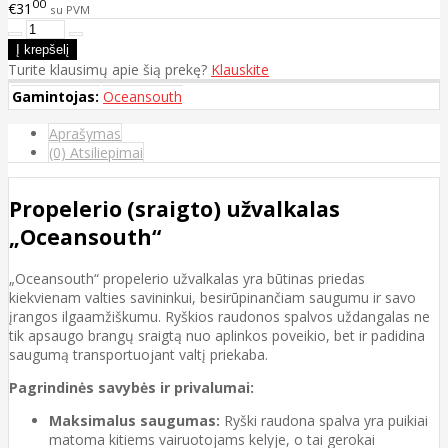
00
€31
su PVM
Turite klausimų apie šią prekę?
Klauskite
Gamintojas:
Oceansouth
Aprašymas
(0) Atsiliepimai
Propelerio (sraigto) užvalkalas
„Oceansouth“
„Oceansouth“ propelerio užvalkalas yra būtinas priedas
kiekvienam valties savininkui, besirūpinančiam saugumu ir savo
įrangos ilgaamžiškumu. Ryškios raudonos spalvos uždangalas ne
tik apsaugo brangų sraigtą nuo aplinkos poveikio, bet ir padidina
saugumą transportuojant valtį priekaba.
Pagrindinės savybės ir privalumai:
Maksimalus saugumas:
Ryški raudona spalva yra puikiai
matoma kitiems vairuotojams kelyje, o tai gerokai