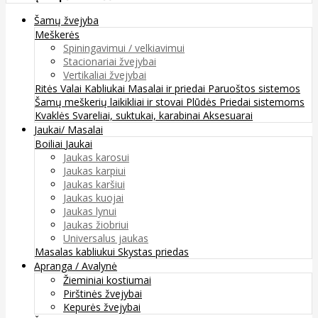
Šamų žvejyba
Meškerės
Spiningavimui / velkiavimui
Stacionariai žvejybai
Vertikaliai žvejybai
Ritės
Valai
Kabliukai
Masalai ir priedai
Paruoštos sistemos
Šamų meškerių laikikliai ir stovai
Plūdės
Priedai sistemoms
Kvaklės
Svareliai, suktukai, karabinai
Aksesuarai
Jaukai/ Masalai
Boiliai
Jaukai
Jaukas karosui
Jaukas karpiui
Jaukas karšiui
Jaukas kuojai
Jaukas lynui
Jaukas žiobriui
Universalus jaukas
Masalas kabliukui
Skystas priedas
Apranga / Avalynė
Žieminiai kostiumai
Pirštinės žvejybai
Kepurės žvejybai