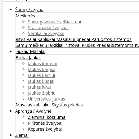
Šamų žvejyba
Meškerės
Spiningavimui / velkiavimui
Stacionariai žvejybai
Vertikaliai žvejybai
Ritės
Valai
Kabliukai
Masalai ir priedai
Paruoštos sistemos
Šamų meškerių laikikliai ir stovai
Plūdės
Priedai sistemoms
K
Jaukai/ Masalai
Boiliai
Jaukai
Jaukas karosui
Jaukas karpiui
Jaukas karšiui
Jaukas kuojai
Jaukas lynui
Jaukas žiobriui
Universalus jaukas
Masalas kabliukui
Skystas priedas
Apranga / Avalynė
Žieminiai kostiumai
Pirštinės žvejybai
Kepurės žvejybai
Žiemai