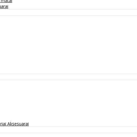
/ matai
arai
riai
Aksesuarai