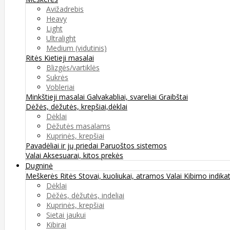
Avižadrebis
Heavy
Light
Ultralight
Medium (vidutinis)
Ritės
Kietieji masalai
Blizgės/vartiklės
Sukrės
Vobleriai
Minkštieji masalai
Galvakabliai, svareliai
Graibštai
Dėžės, dėžutės, krepšiai,dėklai
Dėklai
Dėžutės masalams
Kuprinės, krepšiai
Pavadėliai ir jų priedai
Paruoštos sistemos
Valai
Aksesuarai, kitos prekės
Dugninė
Meškerės
Ritės
Stovai, kuoliukai, atramos
Valai
Kibimo indikat
Dėklai
Dėžės, dėžutės, indeliai
Kuprinės, krepšiai
Sietai jaukui
Kibirai