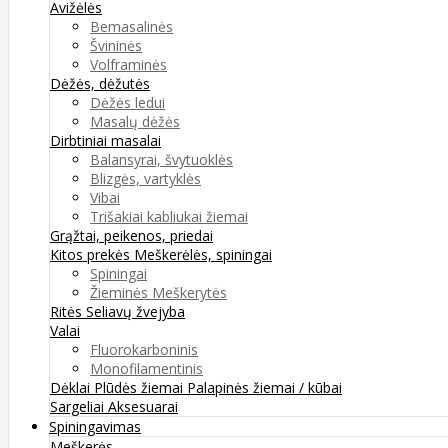
Avižėlės
Bemasalinės
Švininės
Volframinės
Dėžės, dėžutės
Dėžės ledui
Masalų dėžės
Dirbtiniai masalai
Balansyrai, švytuoklės
Blizgės, vartyklės
Vibai
Trišakiai kabliukai žiemai
Grąžtai, peikenos, priedai
Kitos prekės
Meškerėlės, spiningai
Spiningai
Žieminės Meškerytės
Ritės
Seliavų žvejyba
Valai
Fluorokarboninis
Monofilamentinis
Dėklai
Plūdės žiemai
Palapinės žiemai / kūbai
Sargeliai
Aksesuarai
Spiningavimas
Meškerės