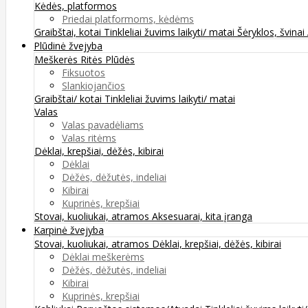
Kėdės, platformos
Priedai platformoms, kėdėms
Graibštai, kotai
Tinkleliai žuvims laikyti/ matai
Šėryklos, švinai
Plūdinė žvejyba
Meškerės
Ritės
Plūdės
Fiksuotos
Slankiojančios
Graibštai/ kotai
Tinkleliai žuvims laikyti/ matai
Valas
Valas pavadėliams
Valas ritėms
Dėklai, krepšiai, dėžės, kibirai
Dėklai
Dėžės, dėžutės, indeliai
Kibirai
Kuprinės, krepšiai
Stovai, kuoliukai, atramos
Aksesuarai, kita įranga
Karpinė žvejyba
Stovai, kuoliukai, atramos
Dėklai, krepšiai, dėžės, kibirai
Dėklai meškerėms
Dėžės, dėžutės, indeliai
Kibirai
Kuprinės, krepšiai