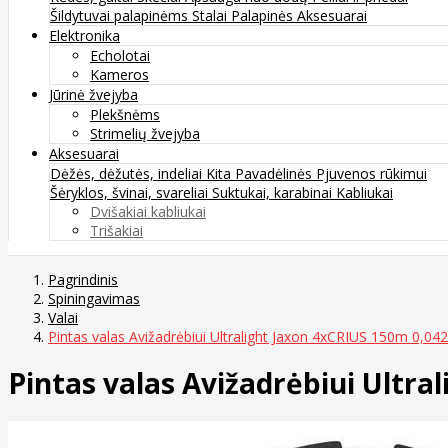
Šildytuvai palapinėms
Stalai
Palapinės
Aksesuarai
Elektronika
Echolotai
Kameros
Jūrinė žvejyba
Plekšnėms
Strimelių žvejyba
Aksesuarai
Dėžės, dėžutės, indeliai
Kita
Pavadėlinės
Pjuvenos rūkimui
Šėryklos, švinai, svareliai
Suktukai, karabinai
Kabliukai
Dvišakiai kabliukai
Trišakiai
Pagrindinis
Spiningavimas
Valai
Pintas valas Avižadrėbiui Ultralight Jaxon 4xCRIUS 150m 0
Pintas valas Avižadrėbiui Ult