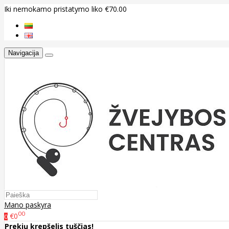
Iki nemokamo pristatymo liko €70.00
Navigacija
Mano paskyra
00
€0
0
Prekių krepšelis tuščias!