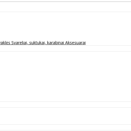
vaklės
Svareliai, suktukai, karabinai
Aksesuarai