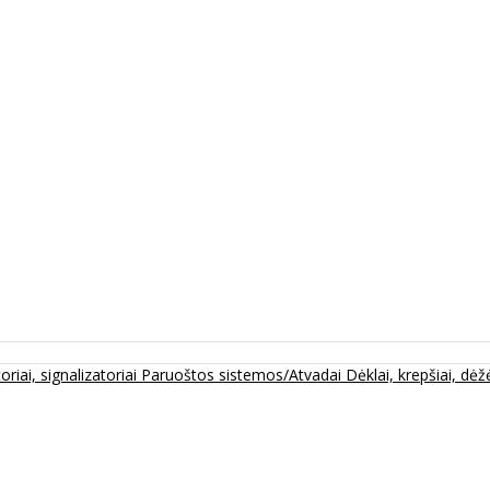
oriai, signalizatoriai
Paruoštos sistemos/Atvadai
Dėklai, krepšiai, dėžė