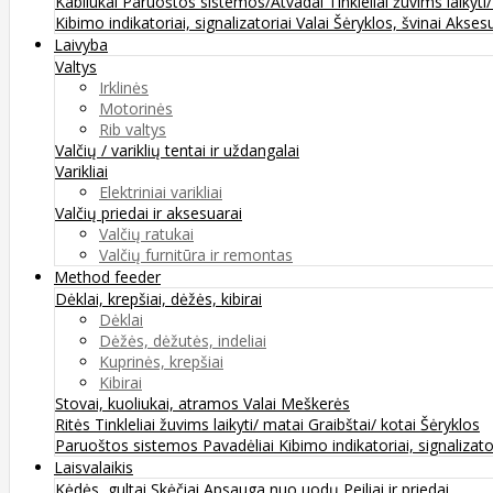
Kabliukai
Paruoštos sistemos/Atvadai
Tinkleliai žuvims laikyti
Kibimo indikatoriai, signalizatoriai
Valai
Šėryklos, švinai
Aksesu
Laivyba
Valtys
Irklinės
Motorinės
Rib valtys
Valčių / variklių tentai ir uždangalai
Varikliai
Elektriniai varikliai
Valčių priedai ir aksesuarai
Valčių ratukai
Valčių furnitūra ir remontas
Method feeder
Dėklai, krepšiai, dėžės, kibirai
Dėklai
Dėžės, dėžutės, indeliai
Kuprinės, krepšiai
Kibirai
Stovai, kuoliukai, atramos
Valai
Meškerės
Ritės
Tinkleliai žuvims laikyti/ matai
Graibštai/ kotai
Šėryklos
Paruoštos sistemos
Pavadėliai
Kibimo indikatoriai, signalizato
Laisvalaikis
Kėdės, gultai
Skėčiai
Apsauga nuo uodų
Peiliai ir priedai