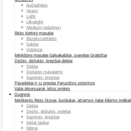
Avižadrebis
Heavy
Light
Ultralight
Medium (vidutinis)
Ritės
Kietieji masalai
Blizgės/vartiklės
Sukrės
Vobleriai
Minkštieji masalai
Galvakabliai, svareliai
Graibštai
Dėžės, dėžutės, krepšiai,dėklai
Dėklai
Dėžutės masalams
Kuprinės, krepšiai
Pavadėliai ir jų priedai
Paruoštos sistemos
Valai
Aksesuarai, kitos prekės
Dugninė
Meškerės
Ritės
Stovai, kuoliukai, atramos
Valai
Kibimo indikat
Dėklai
Dėžės, dėžutės, indeliai
Kuprinės, krepšiai
Sietai jaukui
Kibirai