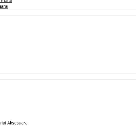
/ matai
arai
riai
Aksesuarai