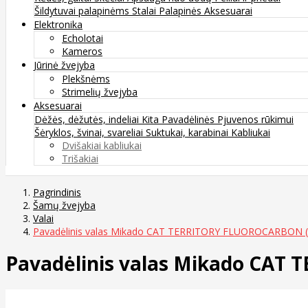
Šildytuvai palapinėms
Stalai
Palapinės
Aksesuarai
Elektronika
Echolotai
Kameros
Jūrinė žvejyba
Plekšnėms
Strimelių žvejyba
Aksesuarai
Dėžės, dėžutės, indeliai
Kita
Pavadėlinės
Pjuvenos rūkimui
Šėryklos, švinai, svareliai
Suktukai, karabinai
Kabliukai
Dvišakiai kabliukai
Trišakiai
Pagrindinis
Šamų žvejyba
Valai
Pavadėlinis valas Mikado CAT TERRITORY FLUOROCARBON (1
Pavadėlinis valas Mikado CAT