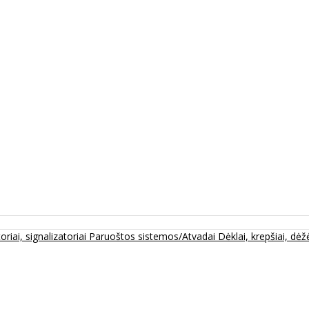
oriai, signalizatoriai
Paruoštos sistemos/Atvadai
Dėklai, krepšiai, dėžė