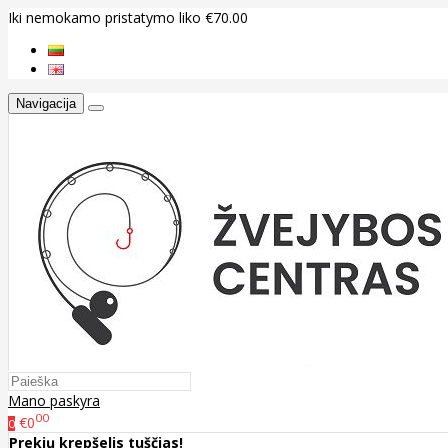
Iki nemokamo pristatymo liko €70.00
Navigacija
Mano paskyra
00
€0
0
Prekių krepšelis tuščias!