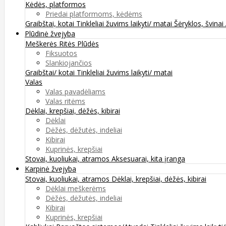
Kėdės, platformos
Priedai platformoms, kėdėms
Graibštai, kotai
Tinkleliai žuvims laikyti/ matai
Šėryklos, švinai
Plūdinė žvejyba
Meškerės
Ritės
Plūdės
Fiksuotos
Slankiojančios
Graibštai/ kotai
Tinkleliai žuvims laikyti/ matai
Valas
Valas pavadėliams
Valas ritėms
Dėklai, krepšiai, dėžės, kibirai
Dėklai
Dėžės, dėžutės, indeliai
Kibirai
Kuprinės, krepšiai
Stovai, kuoliukai, atramos
Aksesuarai, kita įranga
Karpinė žvejyba
Stovai, kuoliukai, atramos
Dėklai, krepšiai, dėžės, kibirai
Dėklai meškerėms
Dėžės, dėžutės, indeliai
Kibirai
Kuprinės, krepšiai