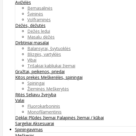
Avižėlės
Bemasalinės
Švininės
Volframinės
Dėžės, dėžutės
Dėžės ledui
Masalų dėžės
Dirbtiniai masalai
Balansyrai, švytuoklės
Blizgės, vartyklės
Vibai
Trišakiai kabliukai žiemai
Grąžtai, peikenos, priedai
Kitos prekės
Meškerėlės, spiningai
Spiningai
Žieminės Meškerytės
Ritės
Seliavų žvejyba
Valai
Fluorokarboninis
Monofilamentinis
Dėklai
Plūdės žiemai
Palapinės žiemai / kūbai
Sargeliai
Aksesuarai
Spiningavimas
Meškerės