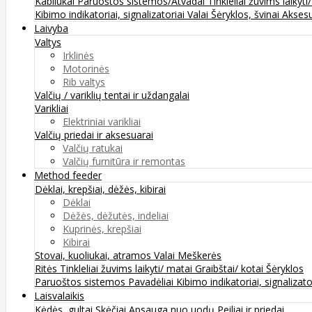
Kabliukai
Paruoštos sistemos/Atvadai
Tinkleliai žuvims laikyti
Kibimo indikatoriai, signalizatoriai
Valai
Šėryklos, švinai
Aksesu
Laivyba
Valtys
Irklinės
Motorinės
Rib valtys
Valčių / variklių tentai ir uždangalai
Varikliai
Elektriniai varikliai
Valčių priedai ir aksesuarai
Valčių ratukai
Valčių furnitūra ir remontas
Method feeder
Dėklai, krepšiai, dėžės, kibirai
Dėklai
Dėžės, dėžutės, indeliai
Kuprinės, krepšiai
Kibirai
Stovai, kuoliukai, atramos
Valai
Meškerės
Ritės
Tinkleliai žuvims laikyti/ matai
Graibštai/ kotai
Šėryklos
Paruoštos sistemos
Pavadėliai
Kibimo indikatoriai, signalizato
Laisvalaikis
Kėdės, gultai
Skėčiai
Apsauga nuo uodų
Peiliai ir priedai