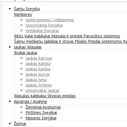
Šamų žvejyba
Meškerės
Spiningavimui / velkiavimui
Stacionariai žvejybai
Vertikaliai žvejybai
Ritės
Valai
Kabliukai
Masalai ir priedai
Paruoštos sistemos
Šamų meškerių laikikliai ir stovai
Plūdės
Priedai sistemoms
K
Jaukai/ Masalai
Boiliai
Jaukai
Jaukas karosui
Jaukas karpiui
Jaukas karšiui
Jaukas kuojai
Jaukas lynui
Jaukas žiobriui
Universalus jaukas
Masalas kabliukui
Skystas priedas
Apranga / Avalynė
Žieminiai kostiumai
Pirštinės žvejybai
Kepurės žvejybai
Žiemai