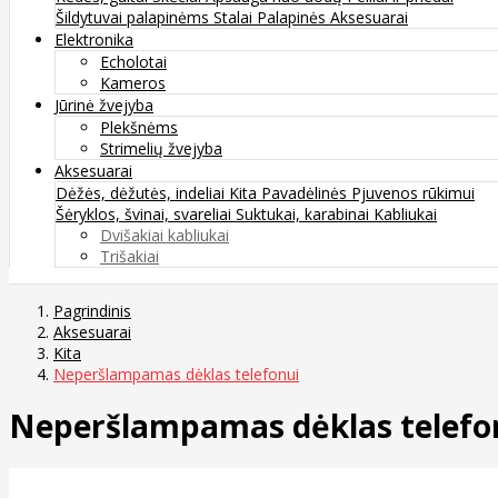
Šildytuvai palapinėms
Stalai
Palapinės
Aksesuarai
Elektronika
Echolotai
Kameros
Jūrinė žvejyba
Plekšnėms
Strimelių žvejyba
Aksesuarai
Dėžės, dėžutės, indeliai
Kita
Pavadėlinės
Pjuvenos rūkimui
Šėryklos, švinai, svareliai
Suktukai, karabinai
Kabliukai
Dvišakiai kabliukai
Trišakiai
Pagrindinis
Aksesuarai
Kita
Neperšlampamas dėklas telefonui
Neperšlampamas dėklas telefo