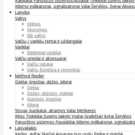
Kabliukai
Paruoštos sistemos/Atvadai
Tinkleliai žuvims laikyti
Kibimo indikatoriai, signalizatoriai
Valai
Šėryklos, švinai
Aksesu
Laivyba
Valtys
Irklinės
Motorinės
Rib valtys
Valčių / variklių tentai ir uždangalai
Varikliai
Elektriniai varikliai
Valčių priedai ir aksesuarai
Valčių ratukai
Valčių furnitūra ir remontas
Method feeder
Dėklai, krepšiai, dėžės, kibirai
Dėklai
Dėžės, dėžutės, indeliai
Kuprinės, krepšiai
Kibirai
Stovai, kuoliukai, atramos
Valai
Meškerės
Ritės
Tinkleliai žuvims laikyti/ matai
Graibštai/ kotai
Šėryklos
Paruoštos sistemos
Pavadėliai
Kibimo indikatoriai, signalizato
Laisvalaikis
Kėdės, gultai
Skėčiai
Apsauga nuo uodų
Peiliai ir priedai