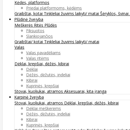
Kėdės, platformos
Priedai platformoms, kėdėms
Graibštai, kotai
Tinkleliai žuvims laikyti/ matai
Šėryklos, švinai
Plūdinė žvejyba
Meškerės
Ritės
Plūdės
Fiksuotos
Slankiojančios
Graibštai/ kotai
Tinkleliai žuvims laikyti/ matai
Valas
Valas pavadėliams
Valas ritėms
Dėklai, krepšiai, dėžės, kibirai
Dėklai
Dėžės, dėžutės, indeliai
Kibirai
Kuprinės, krepšiai
Stovai, kuoliukai, atramos
Aksesuarai, kita įranga
Karpinė žvejyba
Stovai, kuoliukai, atramos
Dėklai, krepšiai, dėžės, kibirai
Dėklai meškerėms
Dėžės, dėžutės, indeliai
Kibirai
Kuprinės, krepšiai