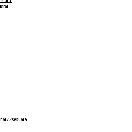
/ matai
arai
riai
Aksesuarai