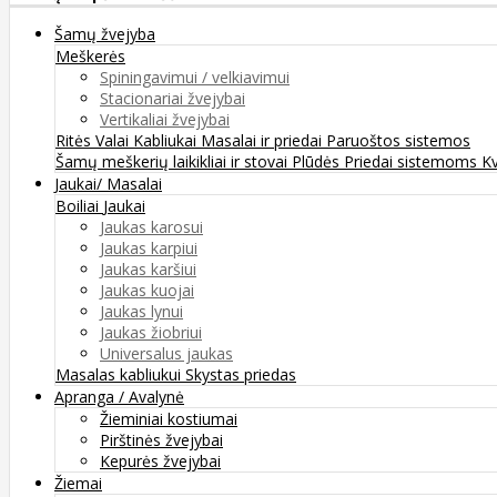
Šamų žvejyba
Meškerės
Spiningavimui / velkiavimui
Stacionariai žvejybai
Vertikaliai žvejybai
Ritės
Valai
Kabliukai
Masalai ir priedai
Paruoštos sistemos
Šamų meškerių laikikliai ir stovai
Plūdės
Priedai sistemoms
K
Jaukai/ Masalai
Boiliai
Jaukai
Jaukas karosui
Jaukas karpiui
Jaukas karšiui
Jaukas kuojai
Jaukas lynui
Jaukas žiobriui
Universalus jaukas
Masalas kabliukui
Skystas priedas
Apranga / Avalynė
Žieminiai kostiumai
Pirštinės žvejybai
Kepurės žvejybai
Žiemai