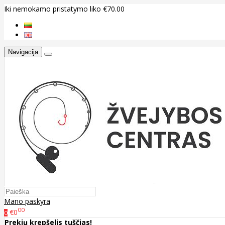
Iki nemokamo pristatymo liko €70.00
Navigacija
Mano paskyra
00
€0
0
Prekių krepšelis tuščias!