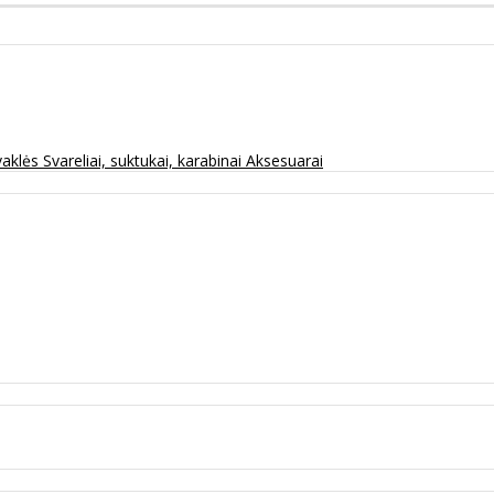
vaklės
Svareliai, suktukai, karabinai
Aksesuarai