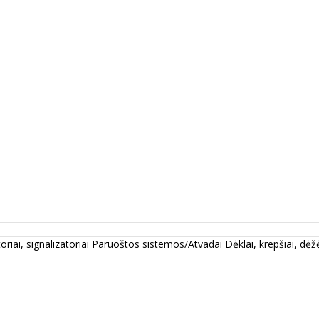
oriai, signalizatoriai
Paruoštos sistemos/Atvadai
Dėklai, krepšiai, dėžė