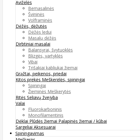
Avižėlės
Bemasalinės
Švininės
Volframinės
Dėžės, dėžutės
Dėžės ledui
Masalų dėžės
Dirbtiniai masalai
Balansyrai, švytuoklės
Blizgės, vartyklės
Vibai
Trišakiai kabliukai žiemai
Grąžtai, peikenos, priedai
Kitos prekės
Meškerėlės, spiningai
Spiningai
Žieminės Meškerytės
Ritės
Seliavų žvejyba
Valai
Fluorokarboninis
Monofilamentinis
Dėklai
Plūdės žiemai
Palapinės žiemai / kūbai
Sargeliai
Aksesuarai
Spiningavimas
Meškerės