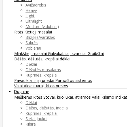
Avižadrebis
Heavy
Light
Ultralight
Medium (vidutinis)
Ritės
Kietieji masalai
Blizgės/vartiklės
Sukrės
Vobleriai
Minkštieji masalai
Galvakabliai, svareliai
Graibštai
Dėžės, dėžutės, krepšiai,dėklai
Dėklai
Dėžutės masalams
Kuprinės, krepšiai
Pavadėliai ir jų priedai
Paruoštos sistemos
Valai
Aksesuarai, kitos prekės
Dugninė
Meškerės
Ritės
Stovai, kuoliukai, atramos
Valai
Kibimo indikat
Dėklai
Dėžės, dėžutės, indeliai
Kuprinės, krepšiai
Sietai jaukui
Kibirai