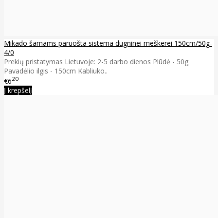
Mikado šamams paruošta sistema dugninei meškerei 150cm/50g-
4/0
Prekių pristatymas Lietuvoje: 2-5 darbo dienos Plūdė - 50g
Pavadėlio ilgis - 150cm Kabliuko..
20
€6
Į krepšelį