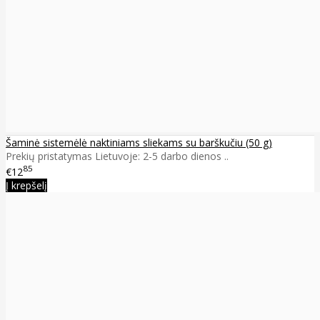
Šaminė sistemėlė naktiniams sliekams su barškučiu (50 g)
Prekių pristatymas Lietuvoje: 2-5 darbo dienos ..
85
€12
Į krepšelį