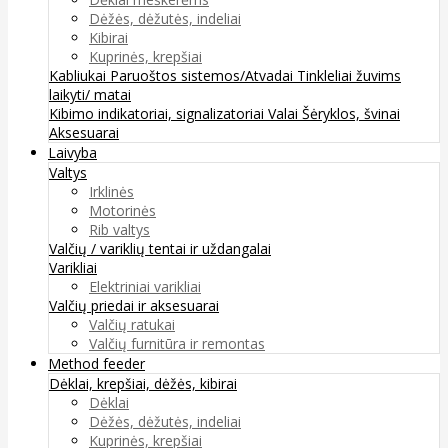
Dėžės, dėžutės, indeliai
Kibirai
Kuprinės, krepšiai
Kabliukai
Paruoštos sistemos/Atvadai
Tinkleliai žuvims
laikyti/ matai
Kibimo indikatoriai, signalizatoriai
Valai
Šėryklos, švinai
Aksesuarai
Laivyba
Valtys
Irklinės
Motorinės
Rib valtys
Valčių / variklių tentai ir uždangalai
Varikliai
Elektriniai varikliai
Valčių priedai ir aksesuarai
Valčių ratukai
Valčių furnitūra ir remontas
Method feeder
Dėklai, krepšiai, dėžės, kibirai
Dėklai
Dėžės, dėžutės, indeliai
Kuprinės, krepšiai