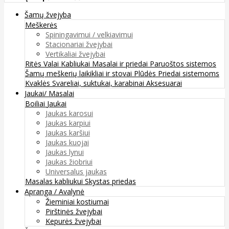
Šamų žvejyba
Meškerės
Spiningavimui / velkiavimui
Stacionariai žvejybai
Vertikaliai žvejybai
Ritės
Valai
Kabliukai
Masalai ir priedai
Paruoštos sistemos
Šamų meškerių laikikliai ir stovai
Plūdės
Priedai sistemoms
Kvaklės
Svareliai, suktukai, karabinai
Aksesuarai
Jaukai/ Masalai
Boiliai
Jaukai
Jaukas karosui
Jaukas karpiui
Jaukas karšiui
Jaukas kuojai
Jaukas lynui
Jaukas žiobriui
Universalus jaukas
Masalas kabliukui
Skystas priedas
Apranga / Avalynė
Žieminiai kostiumai
Pirštinės žvejybai
Kepurės žvejybai