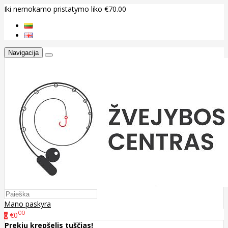
Iki nemokamo pristatymo liko €70.00
Navigacija
Mano paskyra
00
€0
0
Prekių krepšelis tuščias!