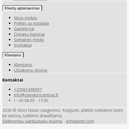
Klientų aptarnavimas
Visos prekės
Prekės su nuolaida
Gamintojai
Dovanų kuponai
Svetainės medis
Kontaktai
Klientams
Klientams
Užsakymų istorija
Kontaktai
+37061438597
info@zvejyboscentras.lt
I - VII 08.00 - 17.00
2026 © Visos teisės saugomos. Kopijuoti, platinti svetainės turinį
be autorių sutikimo draudžiama.
Elektroninių parduotuvių nuoma
-
eshoprent.com