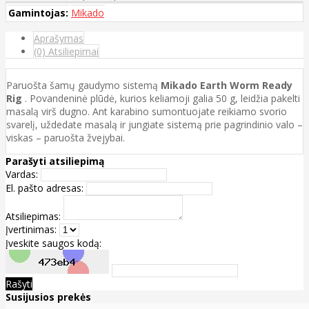
Gamintojas:
Mikado
Aprašymas
(0) Atsiliepimai
Paruošta šamų gaudymo sistemą
Mikado Earth Worm Ready
Rig
. Povandeninė plūdė, kurios keliamoji galia 50 g, leidžia pakelti
masalą virš dugno. Ant karabino sumontuojate reikiamo svorio
svarelį, uždedate masalą ir jungiate sistemą prie pagrindinio valo –
viskas – paruošta žvejybai.
Parašyti atsiliepimą
Vardas:
El. pašto adresas:
Atsiliepimas:
Įvertinimas:
Įveskite saugos kodą:
Rašyti
Susijusios prekės