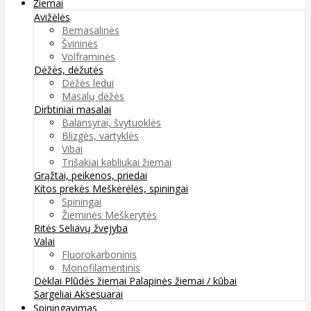
Žiemai
Avižėlės
Bemasalinės
Švininės
Volframinės
Dėžės, dėžutės
Dėžės ledui
Masalų dėžės
Dirbtiniai masalai
Balansyrai, švytuoklės
Blizgės, vartyklės
Vibai
Trišakiai kabliukai žiemai
Grąžtai, peikenos, priedai
Kitos prekės
Meškerėlės, spiningai
Spiningai
Žieminės Meškerytės
Ritės
Seliavų žvejyba
Valai
Fluorokarboninis
Monofilamentinis
Dėklai
Plūdės žiemai
Palapinės žiemai / kūbai
Sargeliai
Aksesuarai
Spiningavimas