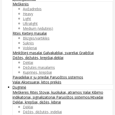
Meškerės
Avižadrebis
Heavy
Light
Ultralight
Medium (vidutinis)
Ritės
Kietieji masalai
Blizgės/vartiklės
Sukrės
Vobleriai
Minkštieji masalai
Galvakabliai, svareliai
Graibštai
Dėžės, dėžutės, krepšiai,dėklai
Dėklai
Dėžutės masalams
Kuprinės, krepšiai
Pavadėliai ir jų priedai
Paruoštos sistemos
Valai
Aksesuarai, kitos prekės
Dugninė
Meškerės
Ritės
Stovai, kuoliukai, atramos
Valai
Kibimo
indikatoriai, signalizatoriai
Paruoštos sistemos/Atvadai
Dėklai, krepšiai, dėžės, kibirai
Dėklai
Dėžės, dėžutės, indeliai