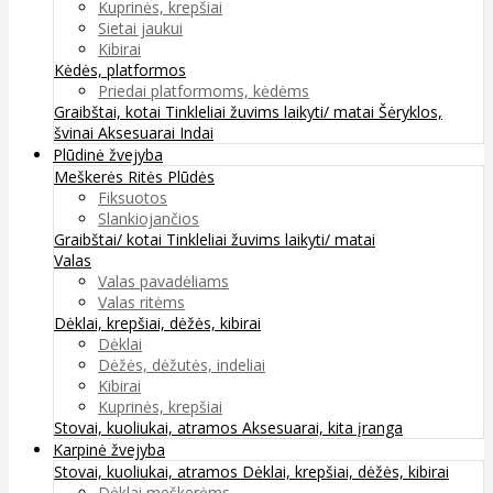
Kuprinės, krepšiai
Sietai jaukui
Kibirai
Kėdės, platformos
Priedai platformoms, kėdėms
Graibštai, kotai
Tinkleliai žuvims laikyti/ matai
Šėryklos,
švinai
Aksesuarai
Indai
Plūdinė žvejyba
Meškerės
Ritės
Plūdės
Fiksuotos
Slankiojančios
Graibštai/ kotai
Tinkleliai žuvims laikyti/ matai
Valas
Valas pavadėliams
Valas ritėms
Dėklai, krepšiai, dėžės, kibirai
Dėklai
Dėžės, dėžutės, indeliai
Kibirai
Kuprinės, krepšiai
Stovai, kuoliukai, atramos
Aksesuarai, kita įranga
Karpinė žvejyba
Stovai, kuoliukai, atramos
Dėklai, krepšiai, dėžės, kibirai
Dėklai meškerėms