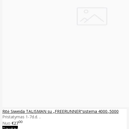
Ritė Siweida TALISMAN su „FREERUNNER“sistema 4000.,5000
Pristatymas 1-7d.d. ..
00
Nuo
€27
Daugiau