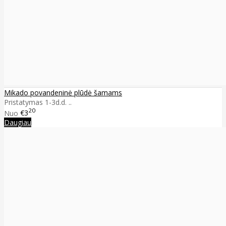
Mikado povandeninė plūdė šamams
Pristatymas 1-3d.d. ..
20
Nuo
€3
Daugiau