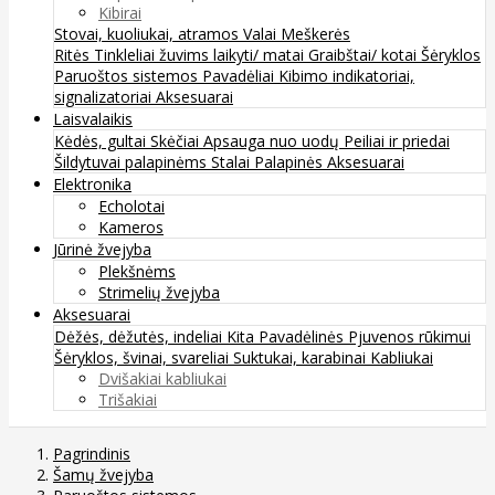
Kibirai
Stovai, kuoliukai, atramos
Valai
Meškerės
Ritės
Tinkleliai žuvims laikyti/ matai
Graibštai/ kotai
Šėryklos
Paruoštos sistemos
Pavadėliai
Kibimo indikatoriai,
signalizatoriai
Aksesuarai
Laisvalaikis
Kėdės, gultai
Skėčiai
Apsauga nuo uodų
Peiliai ir priedai
Šildytuvai palapinėms
Stalai
Palapinės
Aksesuarai
Elektronika
Echolotai
Kameros
Jūrinė žvejyba
Plekšnėms
Strimelių žvejyba
Aksesuarai
Dėžės, dėžutės, indeliai
Kita
Pavadėlinės
Pjuvenos rūkimui
Šėryklos, švinai, svareliai
Suktukai, karabinai
Kabliukai
Dvišakiai kabliukai
Trišakiai
Pagrindinis
Šamų žvejyba