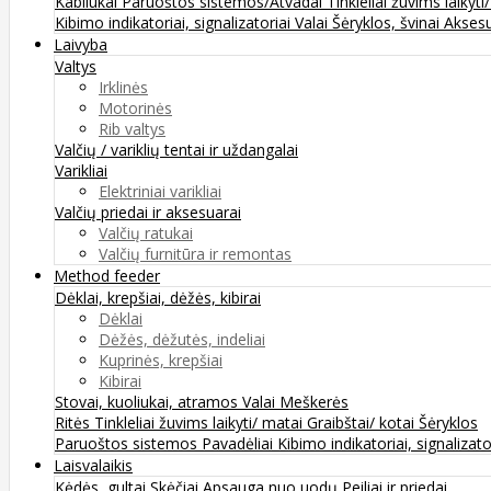
Kabliukai
Paruoštos sistemos/Atvadai
Tinkleliai žuvims laikyti
Kibimo indikatoriai, signalizatoriai
Valai
Šėryklos, švinai
Aksesu
Laivyba
Valtys
Irklinės
Motorinės
Rib valtys
Valčių / variklių tentai ir uždangalai
Varikliai
Elektriniai varikliai
Valčių priedai ir aksesuarai
Valčių ratukai
Valčių furnitūra ir remontas
Method feeder
Dėklai, krepšiai, dėžės, kibirai
Dėklai
Dėžės, dėžutės, indeliai
Kuprinės, krepšiai
Kibirai
Stovai, kuoliukai, atramos
Valai
Meškerės
Ritės
Tinkleliai žuvims laikyti/ matai
Graibštai/ kotai
Šėryklos
Paruoštos sistemos
Pavadėliai
Kibimo indikatoriai, signalizato
Laisvalaikis
Kėdės, gultai
Skėčiai
Apsauga nuo uodų
Peiliai ir priedai