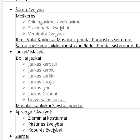
Šamų žvejyba
Meškerės
Spiningavimui / velkiavimui
Stacionariai žvejybai
Vertikaliai žvejybai
Ritės
Valai
Kabliukai
Masalai ir priedai
Paruoštos sistemos
Šamų meškerių laikikliai ir stovai
Plūdės
Priedai sistemoms
K
Jaukai/ Masalai
Boiliai
Jaukai
Jaukas karosui
Jaukas karpiui
Jaukas karšiui
Jaukas kuojai
Jaukas lynui
Jaukas žiobriui
Universalus jaukas
Masalas kabliukui
Skystas priedas
Apranga / Avalynė
Žieminiai kostiumai
Pirštinės žvejybai
Kepurės žvejybai
Žiemai