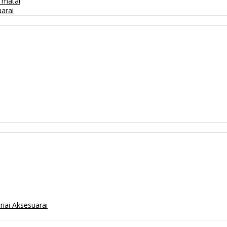
/ matai
arai
riai
Aksesuarai