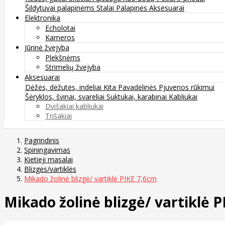
Šildytuvai palapinėms
Stalai
Palapinės
Aksesuarai
Elektronika
Echolotai
Kameros
Jūrinė žvejyba
Plekšnėms
Strimelių žvejyba
Aksesuarai
Dėžės, dėžutės, indeliai
Kita
Pavadėlinės
Pjuvenos rūkimui
Šėryklos, švinai, svareliai
Suktukai, karabinai
Kabliukai
Dvišakiai kabliukai
Trišakiai
Pagrindinis
Spiningavimas
Kietieji masalai
Blizgės/vartiklės
Mikado žolinė blizgė/ vartiklė PIKE 7,6cm
Mikado žolinė blizgė/ vartiklė 