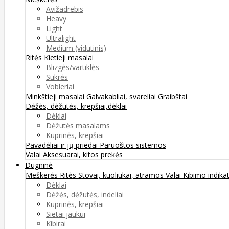
Avižadrebis
Heavy
Light
Ultralight
Medium (vidutinis)
Ritės
Kietieji masalai
Blizgės/vartiklės
Sukrės
Vobleriai
Minkštieji masalai
Galvakabliai, svareliai
Graibštai
Dėžės, dėžutės, krepšiai,dėklai
Dėklai
Dėžutės masalams
Kuprinės, krepšiai
Pavadėliai ir jų priedai
Paruoštos sistemos
Valai
Aksesuarai, kitos prekės
Dugninė
Meškerės
Ritės
Stovai, kuoliukai, atramos
Valai
Kibimo indikat
Dėklai
Dėžės, dėžutės, indeliai
Kuprinės, krepšiai
Sietai jaukui
Kibirai