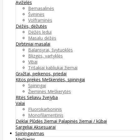
Avižėlės
Bemasalinės
Švininės
Volframinės
Dėžės, dėžutės
Dėžės ledui
Masalų dėžės
Dirbtiniai masalai
Balansyrai, švytuoklės
Blizgės, vartyklės
Vibai
Trišakiai kabliukai žiemai
Grąžtai, peikenos, priedai
Kitos prekės
Meškerėlės, spiningai
Spiningai
Žieminės Meškerytės
Ritės
Seliavų žvejyba
Valai
Fluorokarboninis
Monofilamentinis
Dėklai
Plūdės žiemai
Palapinės žiemai / kūbai
Sargeliai
Aksesuarai
Spiningavimas
Meškerės