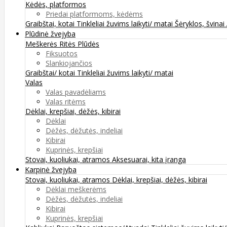
Kėdės, platformos
Priedai platformoms, kėdėms
Graibštai, kotai
Tinkleliai žuvims laikyti/ matai
Šėryklos, švinai
Plūdinė žvejyba
Meškerės
Ritės
Plūdės
Fiksuotos
Slankiojančios
Graibštai/ kotai
Tinkleliai žuvims laikyti/ matai
Valas
Valas pavadėliams
Valas ritėms
Dėklai, krepšiai, dėžės, kibirai
Dėklai
Dėžės, dėžutės, indeliai
Kibirai
Kuprinės, krepšiai
Stovai, kuoliukai, atramos
Aksesuarai, kita įranga
Karpinė žvejyba
Stovai, kuoliukai, atramos
Dėklai, krepšiai, dėžės, kibirai
Dėklai meškerėms
Dėžės, dėžutės, indeliai
Kibirai
Kuprinės, krepšiai