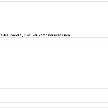
vaklės
Svareliai, suktukai, karabinai
Aksesuarai