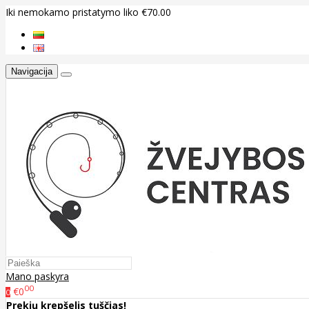
Iki nemokamo pristatymo liko €70.00
Navigacija
Mano paskyra
00
€0
0
Prekių krepšelis tuščias!