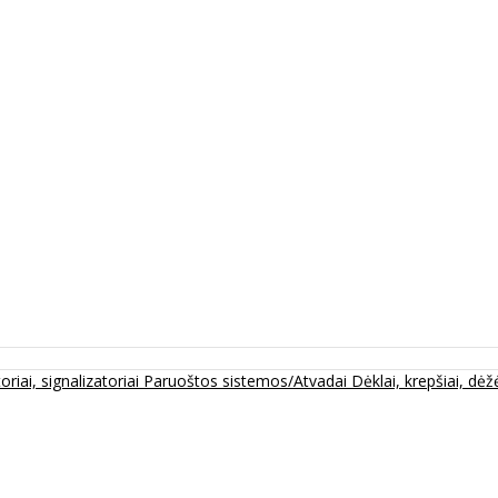
oriai, signalizatoriai
Paruoštos sistemos/Atvadai
Dėklai, krepšiai, dėžė