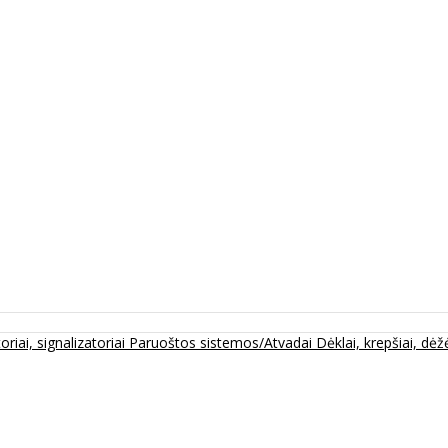
oriai, signalizatoriai
Paruoštos sistemos/Atvadai
Dėklai, krepšiai, dėžė