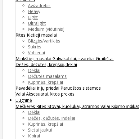
Avižadrebis
Heavy
Light
Ultralight
Medium (vidutinis)
Ritės
Kietieji masalai
Blizgės/vartiklės
Sukrės
Vobleriai
Minkštieji masalai
Galvakabliai, svareliai
Graibštai
Dėžės, dėžutės, krepšiai,dėklai
Dėklai
Dėžutės masalams
Kuprinės, krepšiai
Pavadėliai ir jų priedai
Paruoštos sistemos
Valai
Aksesuarai, kitos prekės
Dugninė
Meškerės
Ritės
Stovai, kuoliukai, atramos
Valai
Kibimo indikat
Dėklai
Dėžės, dėžutės, indeliai
Kuprinės, krepšiai
Sietai jaukui
Kibirai