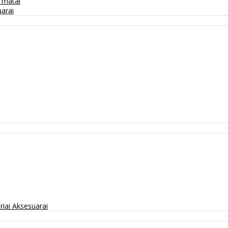
/ matai
arai
riai
Aksesuarai