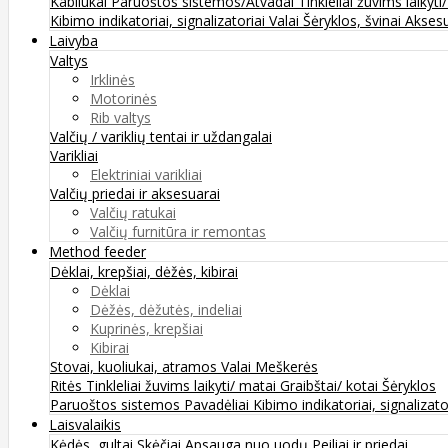
Kabliukai
Paruoštos sistemos/Atvadai
Tinkleliai žuvims laikyti
Kibimo indikatoriai, signalizatoriai
Valai
Šėryklos, švinai
Aksesu
Laivyba
Valtys
Irklinės
Motorinės
Rib valtys
Valčių / variklių tentai ir uždangalai
Varikliai
Elektriniai varikliai
Valčių priedai ir aksesuarai
Valčių ratukai
Valčių furnitūra ir remontas
Method feeder
Dėklai, krepšiai, dėžės, kibirai
Dėklai
Dėžės, dėžutės, indeliai
Kuprinės, krepšiai
Kibirai
Stovai, kuoliukai, atramos
Valai
Meškerės
Ritės
Tinkleliai žuvims laikyti/ matai
Graibštai/ kotai
Šėryklos
Paruoštos sistemos
Pavadėliai
Kibimo indikatoriai, signalizato
Laisvalaikis
Kėdės, gultai
Skėčiai
Apsauga nuo uodų
Peiliai ir priedai