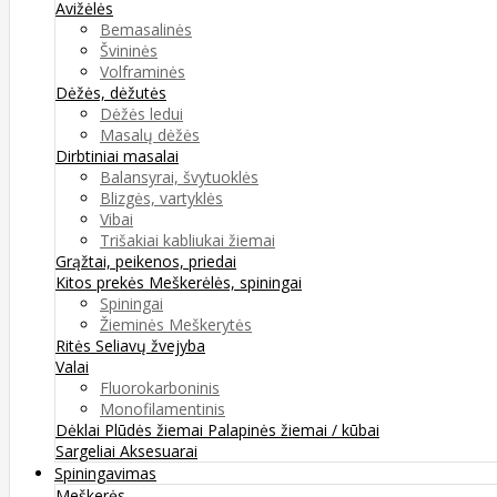
Avižėlės
Bemasalinės
Švininės
Volframinės
Dėžės, dėžutės
Dėžės ledui
Masalų dėžės
Dirbtiniai masalai
Balansyrai, švytuoklės
Blizgės, vartyklės
Vibai
Trišakiai kabliukai žiemai
Grąžtai, peikenos, priedai
Kitos prekės
Meškerėlės, spiningai
Spiningai
Žieminės Meškerytės
Ritės
Seliavų žvejyba
Valai
Fluorokarboninis
Monofilamentinis
Dėklai
Plūdės žiemai
Palapinės žiemai / kūbai
Sargeliai
Aksesuarai
Spiningavimas
Meškerės