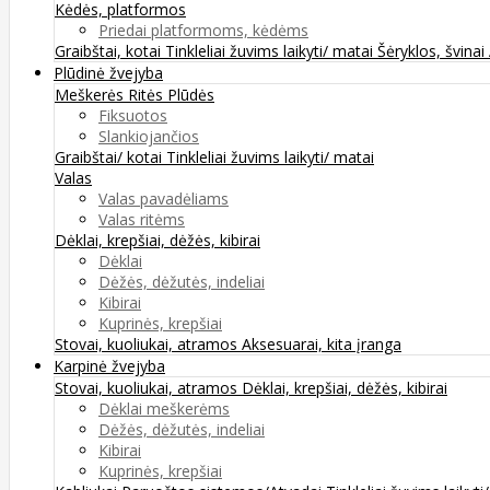
Kėdės, platformos
Priedai platformoms, kėdėms
Graibštai, kotai
Tinkleliai žuvims laikyti/ matai
Šėryklos, švinai
Plūdinė žvejyba
Meškerės
Ritės
Plūdės
Fiksuotos
Slankiojančios
Graibštai/ kotai
Tinkleliai žuvims laikyti/ matai
Valas
Valas pavadėliams
Valas ritėms
Dėklai, krepšiai, dėžės, kibirai
Dėklai
Dėžės, dėžutės, indeliai
Kibirai
Kuprinės, krepšiai
Stovai, kuoliukai, atramos
Aksesuarai, kita įranga
Karpinė žvejyba
Stovai, kuoliukai, atramos
Dėklai, krepšiai, dėžės, kibirai
Dėklai meškerėms
Dėžės, dėžutės, indeliai
Kibirai
Kuprinės, krepšiai