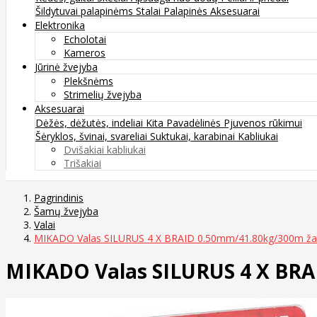
Šildytuvai palapinėms
Stalai
Palapinės
Aksesuarai
Elektronika
Echolotai
Kameros
Jūrinė žvejyba
Plekšnėms
Strimelių žvejyba
Aksesuarai
Dėžės, dėžutės, indeliai
Kita
Pavadėlinės
Pjuvenos rūkimui
Šėryklos, švinai, svareliai
Suktukai, karabinai
Kabliukai
Dvišakiai kabliukai
Trišakiai
Pagrindinis
Šamų žvejyba
Valai
MIKADO Valas SILURUS 4 X BRAID 0.50mm/41.80kg/300m žal
MIKADO Valas SILURUS 4 X BRA