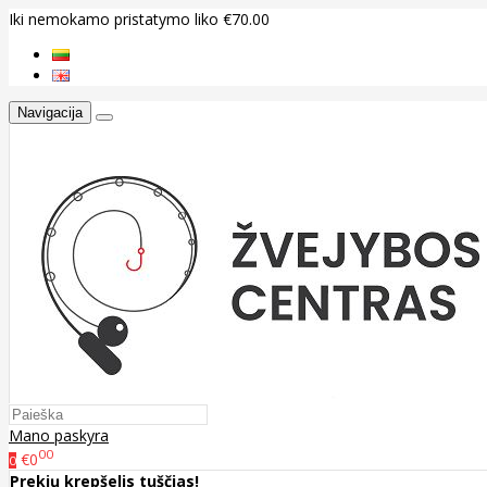
Iki nemokamo pristatymo liko €70.00
Navigacija
Mano paskyra
00
€0
0
Prekių krepšelis tuščias!