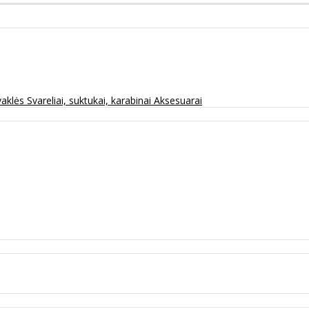
vaklės
Svareliai, suktukai, karabinai
Aksesuarai