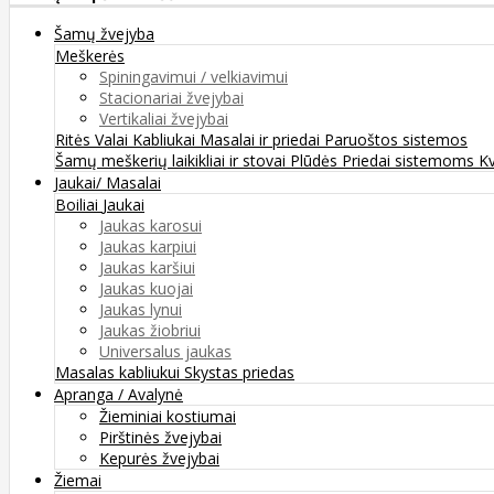
Šamų žvejyba
Meškerės
Spiningavimui / velkiavimui
Stacionariai žvejybai
Vertikaliai žvejybai
Ritės
Valai
Kabliukai
Masalai ir priedai
Paruoštos sistemos
Šamų meškerių laikikliai ir stovai
Plūdės
Priedai sistemoms
K
Jaukai/ Masalai
Boiliai
Jaukai
Jaukas karosui
Jaukas karpiui
Jaukas karšiui
Jaukas kuojai
Jaukas lynui
Jaukas žiobriui
Universalus jaukas
Masalas kabliukui
Skystas priedas
Apranga / Avalynė
Žieminiai kostiumai
Pirštinės žvejybai
Kepurės žvejybai
Žiemai