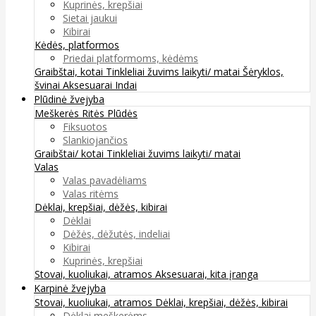
Kuprinės, krepšiai
Sietai jaukui
Kibirai
Kėdės, platformos
Priedai platformoms, kėdėms
Graibštai, kotai
Tinkleliai žuvims laikyti/ matai
Šėryklos,
švinai
Aksesuarai
Indai
Plūdinė žvejyba
Meškerės
Ritės
Plūdės
Fiksuotos
Slankiojančios
Graibštai/ kotai
Tinkleliai žuvims laikyti/ matai
Valas
Valas pavadėliams
Valas ritėms
Dėklai, krepšiai, dėžės, kibirai
Dėklai
Dėžės, dėžutės, indeliai
Kibirai
Kuprinės, krepšiai
Stovai, kuoliukai, atramos
Aksesuarai, kita įranga
Karpinė žvejyba
Stovai, kuoliukai, atramos
Dėklai, krepšiai, dėžės, kibirai
Dėklai meškerėms