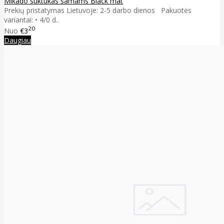
Mikado suktukas šamams Black mat
Prekių pristatymas Lietuvoje: 2-5 darbo dienos Pakuotės
variantai: • 4/0 d..
20
Nuo
€3
Daugiau