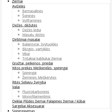
Žiemai
Avižėlės
Bemasalinės
Švininės
Volframinės
Dėžės, dėžutės
Dėžės ledui
Masalų dėžės
Dirbtiniai masalai
Balansyrai, švytuoklės
Blizgės, vartyklės
Vibai
Trišakiai kabliukai žiemai
Grąžtai, peikenos, priedai
Kitos prekės
Meškerėlės, spiningai
Spiningai
Žieminės Meškerytės
Ritės
Seliavų žvejyba
Valai
Fluorokarboninis
Monofilamentinis
Dėklai
Plūdės žiemai
Palapinės žiemai / kūbai
Sargeliai
Aksesuarai
Spiningavimas