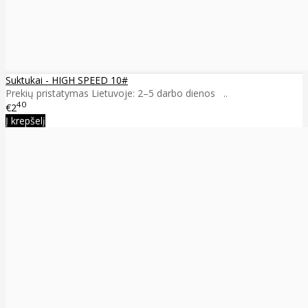
Suktukai - HIGH SPEED 10#
Prekių pristatymas Lietuvoje: 2–5 darbo dienos ..
40
€2
Į krepšelį