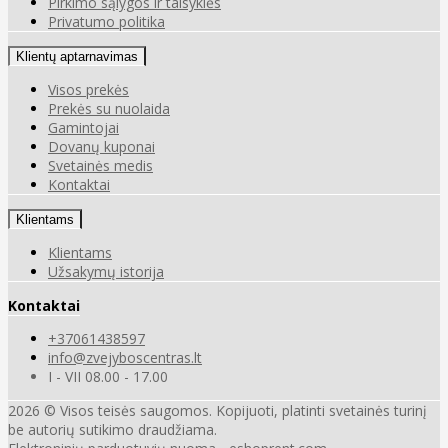
Pirkimo sąlygos ir taisyklės
Privatumo politika
Klientų aptarnavimas
Visos prekės
Prekės su nuolaida
Gamintojai
Dovanų kuponai
Svetainės medis
Kontaktai
Klientams
Klientams
Užsakymų istorija
Kontaktai
+37061438597
info@zvejyboscentras.lt
I - VII 08.00 - 17.00
2026 © Visos teisės saugomos. Kopijuoti, platinti svetainės turinį
be autorių sutikimo draudžiama.