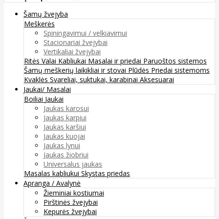
Šamų žvejyba
Meškerės
Spiningavimui / velkiavimui
Stacionariai žvejybai
Vertikaliai žvejybai
Ritės
Valai
Kabliukai
Masalai ir priedai
Paruoštos sistemos
Šamų meškerių laikikliai ir stovai
Plūdės
Priedai sistemoms
Kvaklės
Svareliai, suktukai, karabinai
Aksesuarai
Jaukai/ Masalai
Boiliai
Jaukai
Jaukas karosui
Jaukas karpiui
Jaukas karšiui
Jaukas kuojai
Jaukas lynui
Jaukas žiobriui
Universalus jaukas
Masalas kabliukui
Skystas priedas
Apranga / Avalynė
Žieminiai kostiumai
Pirštinės žvejybai
Kepurės žvejybai