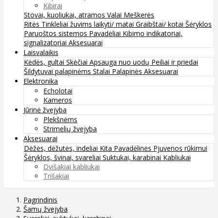
Kibirai
Stovai, kuoliukai, atramos
Valai
Meškerės
Ritės
Tinkleliai žuvims laikyti/ matai
Graibštai/ kotai
Šėryklos
Paruoštos sistemos
Pavadėliai
Kibimo indikatoriai,
signalizatoriai
Aksesuarai
Laisvalaikis
Kėdės, gultai
Skėčiai
Apsauga nuo uodų
Peiliai ir priedai
Šildytuvai palapinėms
Stalai
Palapinės
Aksesuarai
Elektronika
Echolotai
Kameros
Jūrinė žvejyba
Plekšnėms
Strimelių žvejyba
Aksesuarai
Dėžės, dėžutės, indeliai
Kita
Pavadėlinės
Pjuvenos rūkimui
Šėryklos, švinai, svareliai
Suktukai, karabinai
Kabliukai
Dvišakiai kabliukai
Trišakiai
Pagrindinis
Šamų žvejyba