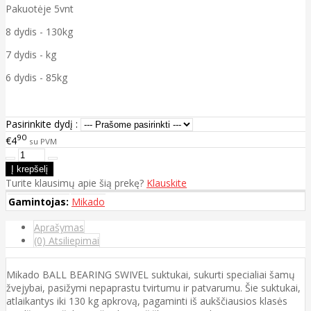
Pakuotėje 5vnt
8 dydis - 130kg
7 dydis - kg
6 dydis - 85kg
Pasirinkite dydį :
90
€4
su PVM
Turite klausimų apie šią prekę?
Klauskite
Gamintojas:
Mikado
Aprašymas
(0) Atsiliepimai
Mikado BALL BEARING SWIVEL suktukai, sukurti specialiai šamų
žvejybai, pasižymi nepaprastu tvirtumu ir patvarumu. Šie suktukai,
atlaikantys iki 130 kg apkrovą, pagaminti iš aukščiausios klasės