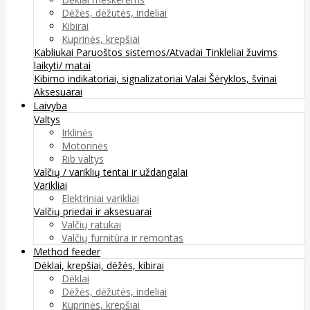
Dėžės, dėžutės, indeliai
Kibirai
Kuprinės, krepšiai
Kabliukai
Paruoštos sistemos/Atvadai
Tinkleliai žuvims
laikyti/ matai
Kibimo indikatoriai, signalizatoriai
Valai
Šėryklos, švinai
Aksesuarai
Laivyba
Valtys
Irklinės
Motorinės
Rib valtys
Valčių / variklių tentai ir uždangalai
Varikliai
Elektriniai varikliai
Valčių priedai ir aksesuarai
Valčių ratukai
Valčių furnitūra ir remontas
Method feeder
Dėklai, krepšiai, dėžės, kibirai
Dėklai
Dėžės, dėžutės, indeliai
Kuprinės, krepšiai