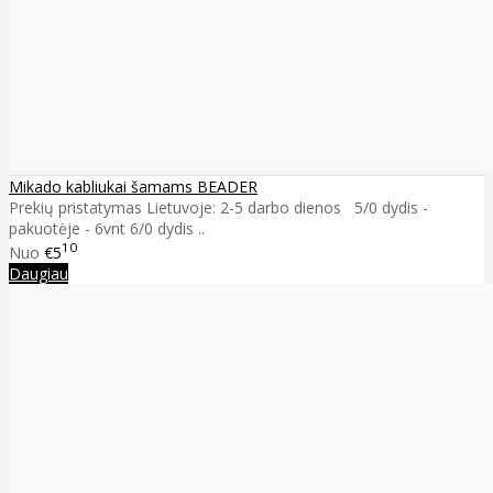
Mikado kabliukai šamams BEADER
Prekių pristatymas Lietuvoje: 2-5 darbo dienos 5/0 dydis -
pakuotėje - 6vnt 6/0 dydis ..
10
Nuo
€5
Daugiau