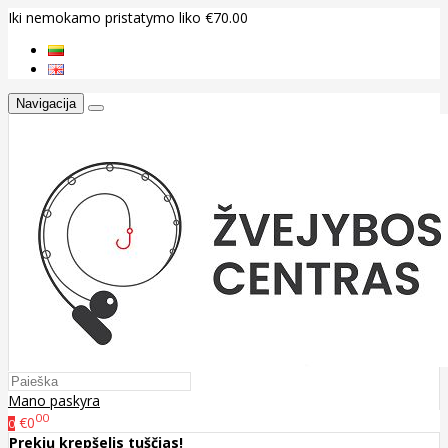
Iki nemokamo pristatymo liko €70.00
Navigacija
Mano paskyra
00
€0
0
Prekių krepšelis tuščias!