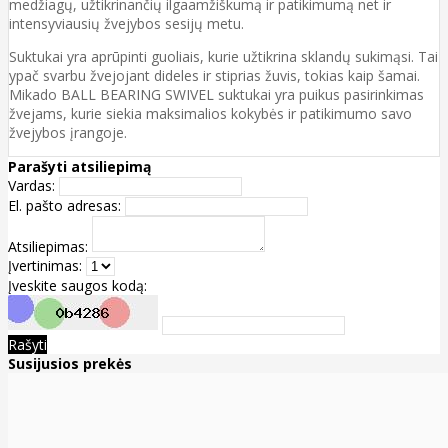
medžiagų, užtikrinančių ilgaamžiškumą ir patikimumą net ir
intensyviausių žvejybos sesijų metu.
Suktukai yra aprūpinti guoliais, kurie užtikrina sklandų sukimąsi. Tai
ypač svarbu žvejojant dideles ir stiprias žuvis, tokias kaip šamai.
Mikado BALL BEARING SWIVEL suktukai yra puikus pasirinkimas
žvejams, kurie siekia maksimalios kokybės ir patikimumo savo
žvejybos įrangoje.
Parašyti atsiliepimą
Vardas:
El. pašto adresas:
Atsiliepimas:
Įvertinimas:
Įveskite saugos kodą:
Rašyti
Susijusios prekės