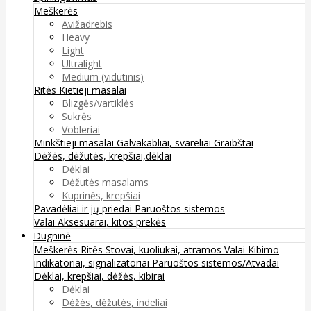
Meškerės
Avižadrebis
Heavy
Light
Ultralight
Medium (vidutinis)
Ritės
Kietieji masalai
Blizgės/vartiklės
Sukrės
Vobleriai
Minkštieji masalai
Galvakabliai, svareliai
Graibštai
Dėžės, dėžutės, krepšiai,dėklai
Dėklai
Dėžutės masalams
Kuprinės, krepšiai
Pavadėliai ir jų priedai
Paruoštos sistemos
Valai
Aksesuarai, kitos prekės
Dugninė
Meškerės
Ritės
Stovai, kuoliukai, atramos
Valai
Kibimo
indikatoriai, signalizatoriai
Paruoštos sistemos/Atvadai
Dėklai, krepšiai, dėžės, kibirai
Dėklai
Dėžės, dėžutės, indeliai