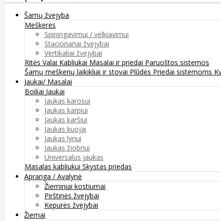
Šamų žvejyba
Meškerės
Spiningavimui / velkiavimui
Stacionariai žvejybai
Vertikaliai žvejybai
Ritės
Valai
Kabliukai
Masalai ir priedai
Paruoštos sistemos
Šamų meškerių laikikliai ir stovai
Plūdės
Priedai sistemoms
K
Jaukai/ Masalai
Boiliai
Jaukai
Jaukas karosui
Jaukas karpiui
Jaukas karšiui
Jaukas kuojai
Jaukas lynui
Jaukas žiobriui
Universalus jaukas
Masalas kabliukui
Skystas priedas
Apranga / Avalynė
Žieminiai kostiumai
Pirštinės žvejybai
Kepurės žvejybai
Žiemai