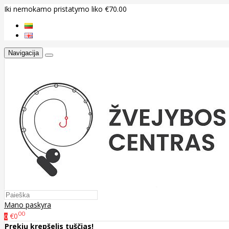
Iki nemokamo pristatymo liko €70.00
Navigacija
Mano paskyra
00
€0
0
Prekių krepšelis tuščias!