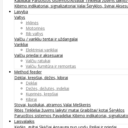
Kabliukai
Paruoštos sistemos/Atvadai
Tinkleliai žuvims laikyti
Kibimo indikatoriai, signalizatoriai
Valai
Šėryklos, švinai
Aksesu
Laivyba
Valtys
Irklinės
Motorinės
Rib valtys
Valčių / variklių tentai ir uždangalai
Varikliai
Elektriniai varikliai
Valčių priedai ir aksesuarai
Valčių ratukai
Valčių furnitūra ir remontas
Method feeder
Dėklai, krepšiai, dėžės, kibirai
Dėklai
Dėžės, dėžutės, indeliai
Kuprinės, krepšiai
Kibirai
Stovai, kuoliukai, atramos
Valai
Meškerės
Ritės
Tinkleliai žuvims laikyti/ matai
Graibštai/ kotai
Šėryklos
Paruoštos sistemos
Pavadėliai
Kibimo indikatoriai, signalizato
Laisvalaikis
Kėdės, gultai
Skėčiai
Apsauga nuo uodų
Peiliai ir priedai