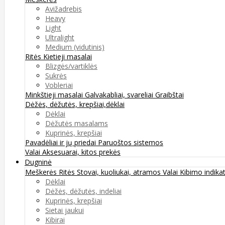
Avižadrebis
Heavy
Light
Ultralight
Medium (vidutinis)
Ritės
Kietieji masalai
Blizgės/vartiklės
Sukrės
Vobleriai
Minkštieji masalai
Galvakabliai, svareliai
Graibštai
Dėžės, dėžutės, krepšiai,dėklai
Dėklai
Dėžutės masalams
Kuprinės, krepšiai
Pavadėliai ir jų priedai
Paruoštos sistemos
Valai
Aksesuarai, kitos prekės
Dugninė
Meškerės
Ritės
Stovai, kuoliukai, atramos
Valai
Kibimo indikat
Dėklai
Dėžės, dėžutės, indeliai
Kuprinės, krepšiai
Sietai jaukui
Kibirai