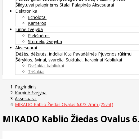
Šildytuvai palapinėms
Stalai
Palapinės
Aksesuarai
Elektronika
Echolotai
Kameros
Jūrinė žvejyba
Plekšnėms
Strimelių žvejyba
Aksesuarai
Dėžės, dėžutės, indeliai
Kita
Pavadėlinės
Pjuvenos rūkimui
Šėryklos, švinai, svareliai
Suktukai, karabinai
Kabliukai
Dvišakiai kabliukai
Trišakiai
Pagrindinis
Karpinė žvejyba
Aksesuarai
MIKADO Kablio Žiedas Ovalus 6.0/3.7mm (25vnt)
MIKADO Kablio Žiedas Ovalus 6