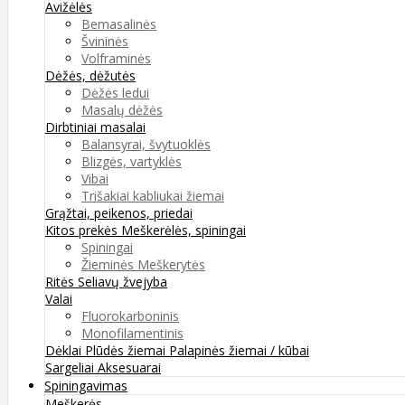
Avižėlės
Bemasalinės
Švininės
Volframinės
Dėžės, dėžutės
Dėžės ledui
Masalų dėžės
Dirbtiniai masalai
Balansyrai, švytuoklės
Blizgės, vartyklės
Vibai
Trišakiai kabliukai žiemai
Grąžtai, peikenos, priedai
Kitos prekės
Meškerėlės, spiningai
Spiningai
Žieminės Meškerytės
Ritės
Seliavų žvejyba
Valai
Fluorokarboninis
Monofilamentinis
Dėklai
Plūdės žiemai
Palapinės žiemai / kūbai
Sargeliai
Aksesuarai
Spiningavimas
Meškerės