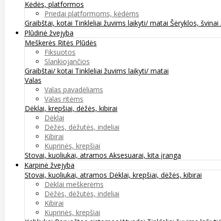
Kėdės, platformos
Priedai platformoms, kėdėms
Graibštai, kotai
Tinkleliai žuvims laikyti/ matai
Šėryklos, švinai
Plūdinė žvejyba
Meškerės
Ritės
Plūdės
Fiksuotos
Slankiojančios
Graibštai/ kotai
Tinkleliai žuvims laikyti/ matai
Valas
Valas pavadėliams
Valas ritėms
Dėklai, krepšiai, dėžės, kibirai
Dėklai
Dėžės, dėžutės, indeliai
Kibirai
Kuprinės, krepšiai
Stovai, kuoliukai, atramos
Aksesuarai, kita įranga
Karpinė žvejyba
Stovai, kuoliukai, atramos
Dėklai, krepšiai, dėžės, kibirai
Dėklai meškerėms
Dėžės, dėžutės, indeliai
Kibirai
Kuprinės, krepšiai