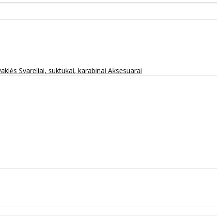
vaklės
Svareliai, suktukai, karabinai
Aksesuarai