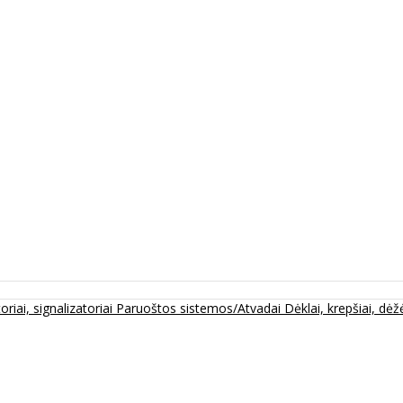
oriai, signalizatoriai
Paruoštos sistemos/Atvadai
Dėklai, krepšiai, dėžė