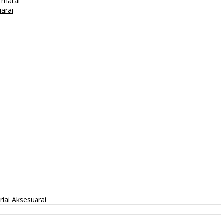
/ matai
arai
riai
Aksesuarai