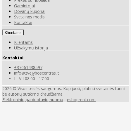
Prekės su nuolaida
Gamintojai
Dovanų kuponai
Svetainės medis
Kontaktai
Klientams
Klientams
Užsakymų istorija
Kontaktai
+37061438597
info@zvejyboscentras.lt
I - VII 08.00 - 17.00
2026 © Visos teisės saugomos. Kopijuoti, platinti svetainės turinį
be autorių sutikimo draudžiama.
Elektroninių parduotuvių nuoma
-
eshoprent.com