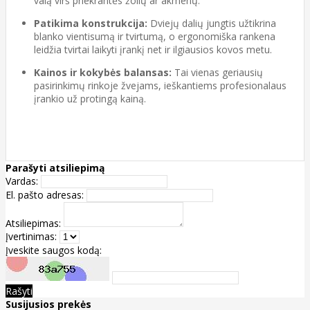
valą virš priekrantės žolių ar akmenų.
Patikima konstrukcija:
Dviejų dalių jungtis užtikrina
blanko vientisumą ir tvirtumą, o ergonomiška rankena
leidžia tvirtai laikyti įrankį net ir ilgiausios kovos metu.
Kainos ir kokybės balansas:
Tai vienas geriausių
pasirinkimų rinkoje žvejams, ieškantiems profesionalaus
įrankio už protingą kainą.
Parašyti atsiliepimą
Vardas:
El. pašto adresas:
Atsiliepimas:
Įvertinimas:
Įveskite saugos kodą:
Rašyti
Susijusios prekės