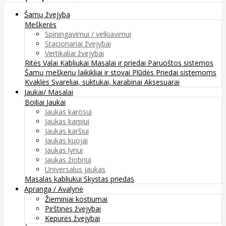
Šamų žvejyba
Meškerės
Spiningavimui / velkiavimui
Stacionariai žvejybai
Vertikaliai žvejybai
Ritės
Valai
Kabliukai
Masalai ir priedai
Paruoštos sistemos
Šamų meškerių laikikliai ir stovai
Plūdės
Priedai sistemoms
Kvaklės
Svareliai, suktukai, karabinai
Aksesuarai
Jaukai/ Masalai
Boiliai
Jaukai
Jaukas karosui
Jaukas karpiui
Jaukas karšiui
Jaukas kuojai
Jaukas lynui
Jaukas žiobriui
Universalus jaukas
Masalas kabliukui
Skystas priedas
Apranga / Avalynė
Žieminiai kostiumai
Pirštinės žvejybai
Kepurės žvejybai