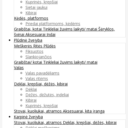
Kuprinės, krepšiai
Sietai jaukui
Kibirai
Kėdės, platformos
Priedai platformoms, kėdėms
Graibštai, kotai
Tinkleliai žuvims laikyti/ matai
Šėryklos,
švinai
Aksesuarai
Indai
Plūdinė žvejyba
Meškerės
Ritės
Plūdės
Fiksuotos
Slankiojančios
Graibštai/ kotai
Tinkleliai žuvims laikyti/ matai
Valas
Valas pavadėliams
Valas ritėms
Dėklai, krepšiai, dėžės, kibirai
Dėklai
Dėžės, dėžutės, indeliai
Kibirai
Kuprinės, krepšiai
Stovai, kuoliukai, atramos
Aksesuarai, kita įranga
Karpinė žvejyba
Stovai, kuoliukai, atramos
Dėklai, krepšiai, dėžės, kibirai
Dėklai meškerėms