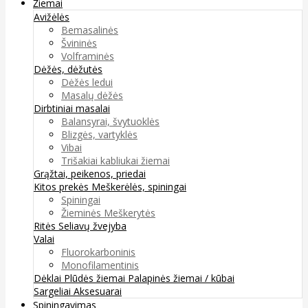
Žiemai
Avižėlės
Bemasalinės
Švininės
Volframinės
Dėžės, dėžutės
Dėžės ledui
Masalų dėžės
Dirbtiniai masalai
Balansyrai, švytuoklės
Blizgės, vartyklės
Vibai
Trišakiai kabliukai žiemai
Grąžtai, peikenos, priedai
Kitos prekės
Meškerėlės, spiningai
Spiningai
Žieminės Meškerytės
Ritės
Seliavų žvejyba
Valai
Fluorokarboninis
Monofilamentinis
Dėklai
Plūdės žiemai
Palapinės žiemai / kūbai
Sargeliai
Aksesuarai
Spiningavimas