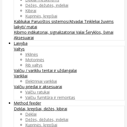
Dėžės, dėžutės, indeliai
Kibirai
Kuprinės, krepšiai
Kabliukai
Paruoštos sistemos/Atvadai
Tinkleliai žuvims
laikyti/ matai
Kibimo indikatoriai, signalizatoriai
Valai
Šėryklos, švinai
Aksesuarai
Laivyba
Valtys
Irklinės
Motorinės
Rib valtys
Valčių / variklių tentai ir uždangalai
Varikliai
Elektriniai varikliai
Valčių priedai ir aksesuarai
Valčių ratukai
Valčių furnitūra ir remontas
Method feeder
Dėklai, krepšiai, dėžės, kibirai
Dėklai
Dėžės, dėžutės, indeliai
Kuprinės, krepšiai