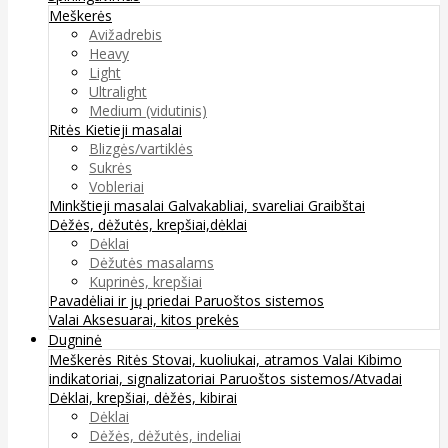
Meškerės
Avižadrebis
Heavy
Light
Ultralight
Medium (vidutinis)
Ritės
Kietieji masalai
Blizgės/vartiklės
Sukrės
Vobleriai
Minkštieji masalai
Galvakabliai, svareliai
Graibštai
Dėžės, dėžutės, krepšiai,dėklai
Dėklai
Dėžutės masalams
Kuprinės, krepšiai
Pavadėliai ir jų priedai
Paruoštos sistemos
Valai
Aksesuarai, kitos prekės
Dugninė
Meškerės
Ritės
Stovai, kuoliukai, atramos
Valai
Kibimo
indikatoriai, signalizatoriai
Paruoštos sistemos/Atvadai
Dėklai, krepšiai, dėžės, kibirai
Dėklai
Dėžės, dėžutės, indeliai