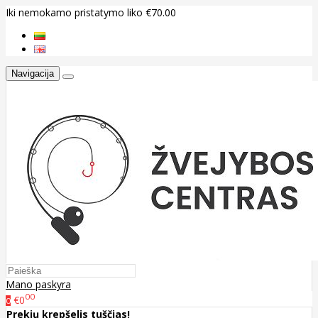
Iki nemokamo pristatymo liko €70.00
Navigacija
Mano paskyra
00
€0
0
Prekių krepšelis tuščias!