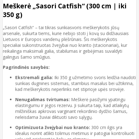
Meškerė „Sasori Catfish“ (300 cm | iki
350 g)
„Sasori Catfish“ – tai tikras sunkiasvoris meškerykotis jūsų
arsenale, sukurta tiems, kurie nebijo stoti į kovą su didžiausiais
Lietuvos ir Europos vandenų plėšrūnais. Šis meškerykotis
specialiai sukonstruotas žvejybai nuo kranto (stacionariai), kur
reikalinga maksimali galia, stabilumas ir gebėjimas suvaldyti
galingus šamo smūgius.
Pagrindinės savybės:
Ekstremali galia:
Iki 350 g užmetimo svoris leidžia naudoti
sunkias dugnines sistemas, stambius masalus bei užtikrina,
kad meškerykotis neperlinks net stiprioje upės srovėje.
Nenugalimas tvirtumas:
Meškerė pasižymi ypatingu
elastingumu ir jėgos rezervu. Ji sukurta taip, kad atlaikytų
milžiniškas apkrovas varginant rekordinio dydžio šamus,
neleisdama žuviai diktuoti savo sąlygų.
Optimizuota žvejybai nuo kranto:
300 cm ilgis yra
idealus norint atlikti tolimus metimus ir patogiai kontroliuoti