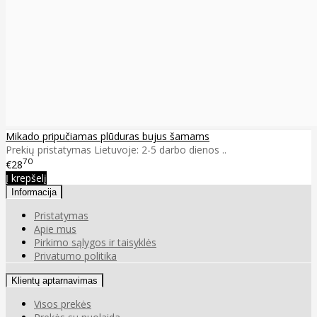
Mikado pripučiamas plūduras bujus šamams
Prekių pristatymas Lietuvoje: 2-5 darbo dienos ..
70
€28
Į krepšelį
Informacija
Pristatymas
Apie mus
Pirkimo sąlygos ir taisyklės
Privatumo politika
Klientų aptarnavimas
Visos prekės