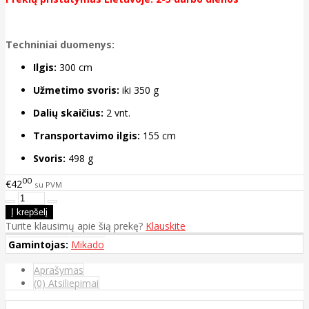
Techniniai duomenys:
Ilgis:
300 cm
Užmetimo svoris:
iki 350 g
Dalių skaičius:
2 vnt.
Transportavimo ilgis:
155 cm
Svoris:
498 g
00
€42
su PVM
Turite klausimų apie šią prekę?
Klauskite
Gamintojas:
Mikado
Aprašymas
(0) Atsiliepimai