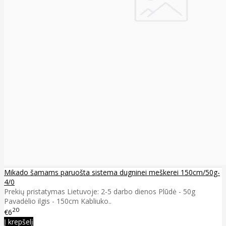
Mikado šamams paruošta sistema dugninei meškerei 150cm/50g-
4/0
Prekių pristatymas Lietuvoje: 2-5 darbo dienos Plūdė - 50g
Pavadėlio ilgis - 150cm Kabliuko..
20
€6
Į krepšelį