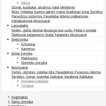
Kibirai
Stovai, kuoliukai, atramos
Valai
Meškerės
Ritės
Tinkleliai žuvims laikyti/ matai
Graibštai/ kotai
Šėryklos
Paruoštos sistemos
Pavadėliai
Kibimo indikatoriai,
signalizatoriai
Aksesuarai
Laisvalaikis
Kėdės, gultai
Skėčiai
Apsauga nuo uodų
Peiliai ir priedai
Šildytuvai palapinėms
Stalai
Palapinės
Aksesuarai
Elektronika
Echolotai
Kameros
Jūrinė žvejyba
Plekšnėms
Strimelių žvejyba
Aksesuarai
Dėžės, dėžutės, indeliai
Kita
Pavadėlinės
Pjuvenos rūkimui
Šėryklos, švinai, svareliai
Suktukai, karabinai
Kabliukai
Dvišakiai kabliukai
Trišakiai
Pagrindinis
Šamų žvejyba