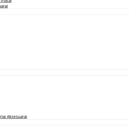
/ matai
arai
riai
Aksesuarai