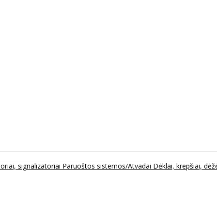
oriai, signalizatoriai
Paruoštos sistemos/Atvadai
Dėklai, krepšiai, dėžė