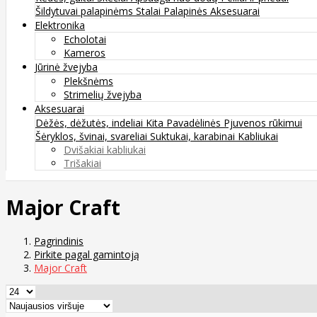
Šildytuvai palapinėms
Stalai
Palapinės
Aksesuarai
Elektronika
Echolotai
Kameros
Jūrinė žvejyba
Plekšnėms
Strimelių žvejyba
Aksesuarai
Dėžės, dėžutės, indeliai
Kita
Pavadėlinės
Pjuvenos rūkimui
Šėryklos, švinai, svareliai
Suktukai, karabinai
Kabliukai
Dvišakiai kabliukai
Trišakiai
Major Craft
Pagrindinis
Pirkite pagal gamintoją
Major Craft