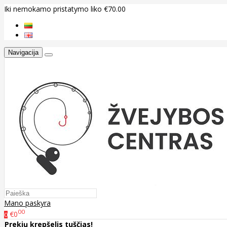
Iki nemokamo pristatymo liko €70.00
Navigacija
Mano paskyra
00
€0
0
Prekių krepšelis tuščias!