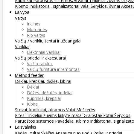
Kabliukai
Paruoštos sistemos/Atvadai
Tinkleliai žuvims laikyti
Kibimo indikatoriai, signalizatoriai
Valai
Šėryklos, švinai
Aksesu
Laivyba
Valtys
Irklinės
Motorinės
Rib valtys
Valčių / variklių tentai ir uždangalai
Varikliai
Elektriniai varikliai
Valčių priedai ir aksesuarai
Valčių ratukai
Valčių furnitūra ir remontas
Method feeder
Dėklai, krepšiai, dėžės, kibirai
Dėklai
Dėžės, dėžutės, indeliai
Kuprinės, krepšiai
Kibirai
Stovai, kuoliukai, atramos
Valai
Meškerės
Ritės
Tinkleliai žuvims laikyti/ matai
Graibštai/ kotai
Šėryklos
Paruoštos sistemos
Pavadėliai
Kibimo indikatoriai, signalizato
Laisvalaikis
Kėdės, gultai
Skėčiai
Apsauga nuo uodų
Peiliai ir priedai