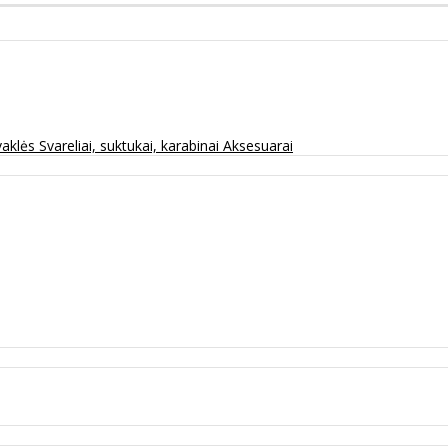
vaklės
Svareliai, suktukai, karabinai
Aksesuarai