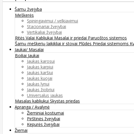
Šamų žvejyba
Meškerės
Spiningavimui / velkiavimui
Stacionariai žvejybai
Vertikaliai žvejybai
Ritės
Valai
Kabliukai
Masalai ir priedai
Paruoštos sistemos
Šamų meškerių laikikliai ir stovai
Plūdės
Priedai sistemoms
K
Jaukai/ Masalai
Boiliai
Jaukai
Jaukas karosui
Jaukas karpiui
Jaukas karšiui
Jaukas kuojai
Jaukas lynui
Jaukas žiobriui
Universalus jaukas
Masalas kabliukui
Skystas priedas
Apranga / Avalynė
Žieminiai kostiumai
Pirštinės žvejybai
Kepurės žvejybai
Žiemai