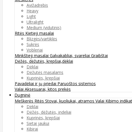
Avižadrebis
Heavy
Light
Ultralight
Medium (vidutinis)
Ritės
Kietieji masalai
Blizgės/vartiklės
Sukrės
Vobleriai
Minkštieji masalai
Galvakabliai, svareliai
Graibštai
Dėžės, dėžutės, krepšiai,dėklai
Dėklai
Dėžutės masalams
Kuprinės, krepšiai
Pavadėliai ir jų priedai
Paruoštos sistemos
Valai
Aksesuarai, kitos prekės
Dugninė
Meškerės
Ritės
Stovai, kuoliukai, atramos
Valai
Kibimo indikat
Dėklai
Dėžės, dėžutės, indeliai
Kuprinės, krepšiai
Sietai jaukui
Kibirai