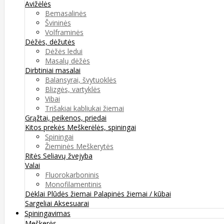
Avižėlės
Bemasalinės
Švininės
Volframinės
Dėžės, dėžutės
Dėžės ledui
Masalų dėžės
Dirbtiniai masalai
Balansyrai, švytuoklės
Blizgės, vartyklės
Vibai
Trišakiai kabliukai žiemai
Grąžtai, peikenos, priedai
Kitos prekės
Meškerėlės, spiningai
Spiningai
Žieminės Meškerytės
Ritės
Seliavų žvejyba
Valai
Fluorokarboninis
Monofilamentinis
Dėklai
Plūdės žiemai
Palapinės žiemai / kūbai
Sargeliai
Aksesuarai
Spiningavimas
Meškerės