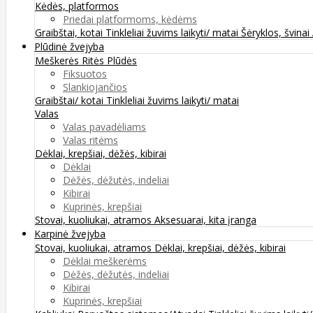
Kėdės, platformos
Priedai platformoms, kėdėms
Graibštai, kotai
Tinkleliai žuvims laikyti/ matai
Šėryklos, švinai
Plūdinė žvejyba
Meškerės
Ritės
Plūdės
Fiksuotos
Slankiojančios
Graibštai/ kotai
Tinkleliai žuvims laikyti/ matai
Valas
Valas pavadėliams
Valas ritėms
Dėklai, krepšiai, dėžės, kibirai
Dėklai
Dėžės, dėžutės, indeliai
Kibirai
Kuprinės, krepšiai
Stovai, kuoliukai, atramos
Aksesuarai, kita įranga
Karpinė žvejyba
Stovai, kuoliukai, atramos
Dėklai, krepšiai, dėžės, kibirai
Dėklai meškerėms
Dėžės, dėžutės, indeliai
Kibirai
Kuprinės, krepšiai