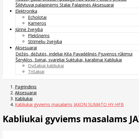
Šildytuvai palapinėms
Stalai
Palapinės
Aksesuarai
Elektronika
Echolotai
Kameros
Jūrinė žvejyba
Plekšnėms
Strimelių žvejyba
Aksesuarai
Dėžės, dėžutės, indeliai
Kita
Pavadėlinės
Pjuvenos rūkimui
Šėryklos, švinai, svareliai
Suktukai, karabinai
Kabliukai
Dvišakiai kabliukai
Trišakiai
Pagrindinis
Aksesuarai
Kabliukai
Kabliukai gyviems masalams JAXON SUMATO HY-HFB
Kabliukai gyviems masalams 