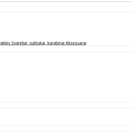
vaklės
Svareliai, suktukai, karabinai
Aksesuarai