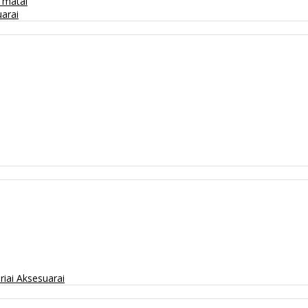
/ matai
arai
riai
Aksesuarai