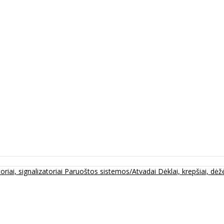
oriai, signalizatoriai
Paruoštos sistemos/Atvadai
Dėklai, krepšiai, dėžė