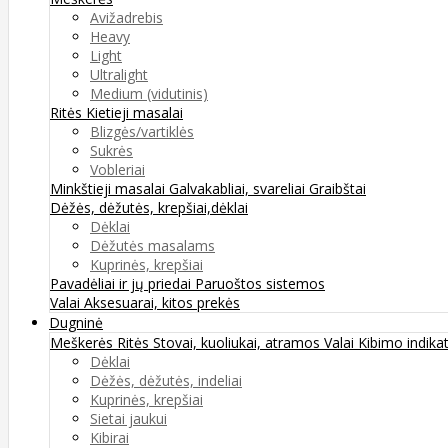
Avižadrebis
Heavy
Light
Ultralight
Medium (vidutinis)
Ritės
Kietieji masalai
Blizgės/vartiklės
Sukrės
Vobleriai
Minkštieji masalai
Galvakabliai, svareliai
Graibštai
Dėžės, dėžutės, krepšiai,dėklai
Dėklai
Dėžutės masalams
Kuprinės, krepšiai
Pavadėliai ir jų priedai
Paruoštos sistemos
Valai
Aksesuarai, kitos prekės
Dugninė
Meškerės
Ritės
Stovai, kuoliukai, atramos
Valai
Kibimo indikat
Dėklai
Dėžės, dėžutės, indeliai
Kuprinės, krepšiai
Sietai jaukui
Kibirai