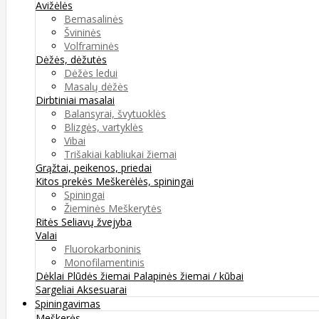
Avižėlės
Bemasalinės
Švininės
Volframinės
Dėžės, dėžutės
Dėžės ledui
Masalų dėžės
Dirbtiniai masalai
Balansyrai, švytuoklės
Blizgės, vartyklės
Vibai
Trišakiai kabliukai žiemai
Grąžtai, peikenos, priedai
Kitos prekės
Meškerėlės, spiningai
Spiningai
Žieminės Meškerytės
Ritės
Seliavų žvejyba
Valai
Fluorokarboninis
Monofilamentinis
Dėklai
Plūdės žiemai
Palapinės žiemai / kūbai
Sargeliai
Aksesuarai
Spiningavimas
Meškerės