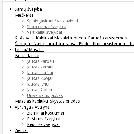
Šamų žvejyba
Meškerės
Spiningavimui / velkiavimui
Stacionariai žvejybai
Vertikaliai žvejybai
Ritės
Valai
Kabliukai
Masalai ir priedai
Paruoštos sistemos
Šamų meškerių laikikliai ir stovai
Plūdės
Priedai sistemoms
K
Jaukai/ Masalai
Boiliai
Jaukai
Jaukas karosui
Jaukas karpiui
Jaukas karšiui
Jaukas kuojai
Jaukas lynui
Jaukas žiobriui
Universalus jaukas
Masalas kabliukui
Skystas priedas
Apranga / Avalynė
Žieminiai kostiumai
Pirštinės žvejybai
Kepurės žvejybai
Žiemai