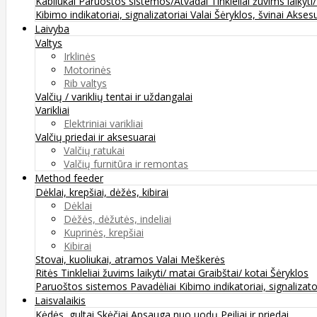
Kabliukai
Paruoštos sistemos/Atvadai
Tinkleliai žuvims laikyti
Kibimo indikatoriai, signalizatoriai
Valai
Šėryklos, švinai
Aksesu
Laivyba
Valtys
Irklinės
Motorinės
Rib valtys
Valčių / variklių tentai ir uždangalai
Varikliai
Elektriniai varikliai
Valčių priedai ir aksesuarai
Valčių ratukai
Valčių furnitūra ir remontas
Method feeder
Dėklai, krepšiai, dėžės, kibirai
Dėklai
Dėžės, dėžutės, indeliai
Kuprinės, krepšiai
Kibirai
Stovai, kuoliukai, atramos
Valai
Meškerės
Ritės
Tinkleliai žuvims laikyti/ matai
Graibštai/ kotai
Šėryklos
Paruoštos sistemos
Pavadėliai
Kibimo indikatoriai, signalizato
Laisvalaikis
Kėdės, gultai
Skėčiai
Apsauga nuo uodų
Peiliai ir priedai