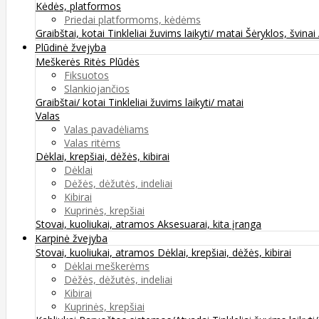
Kėdės, platformos
Priedai platformoms, kėdėms
Graibštai, kotai
Tinkleliai žuvims laikyti/ matai
Šėryklos, švinai
Plūdinė žvejyba
Meškerės
Ritės
Plūdės
Fiksuotos
Slankiojančios
Graibštai/ kotai
Tinkleliai žuvims laikyti/ matai
Valas
Valas pavadėliams
Valas ritėms
Dėklai, krepšiai, dėžės, kibirai
Dėklai
Dėžės, dėžutės, indeliai
Kibirai
Kuprinės, krepšiai
Stovai, kuoliukai, atramos
Aksesuarai, kita įranga
Karpinė žvejyba
Stovai, kuoliukai, atramos
Dėklai, krepšiai, dėžės, kibirai
Dėklai meškerėms
Dėžės, dėžutės, indeliai
Kibirai
Kuprinės, krepšiai