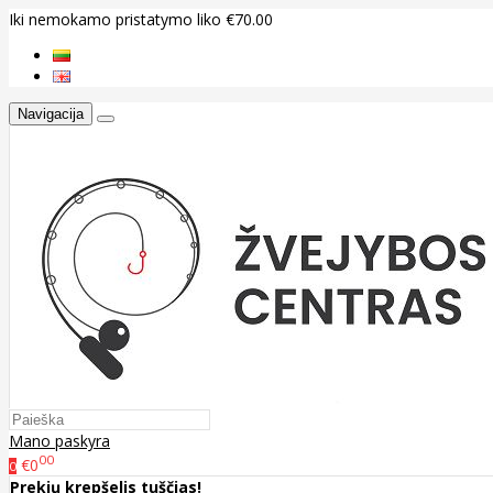
Iki nemokamo pristatymo liko €70.00
Navigacija
Mano paskyra
00
€0
0
Prekių krepšelis tuščias!