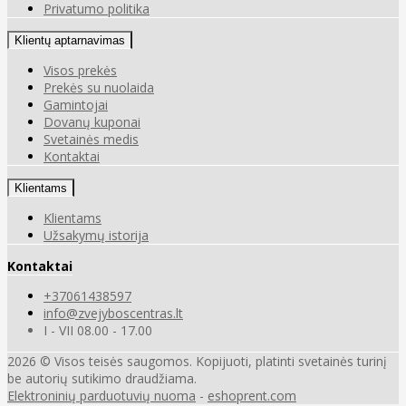
Privatumo politika
Klientų aptarnavimas
Visos prekės
Prekės su nuolaida
Gamintojai
Dovanų kuponai
Svetainės medis
Kontaktai
Klientams
Klientams
Užsakymų istorija
Kontaktai
+37061438597
info@zvejyboscentras.lt
I - VII 08.00 - 17.00
2026 © Visos teisės saugomos. Kopijuoti, platinti svetainės turinį
be autorių sutikimo draudžiama.
Elektroninių parduotuvių nuoma
-
eshoprent.com