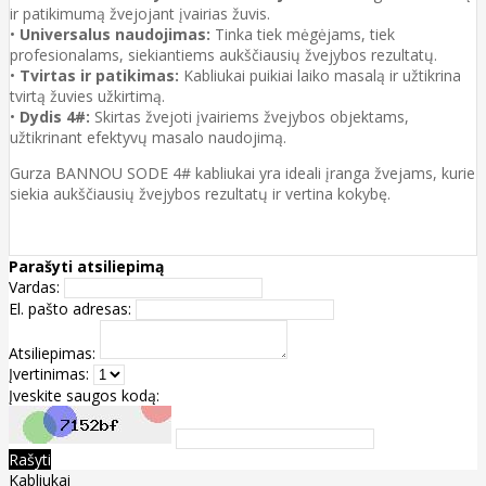
ir patikimumą žvejojant įvairias žuvis.
•
Universalus naudojimas:
Tinka tiek mėgėjams, tiek
profesionalams, siekiantiems aukščiausių žvejybos rezultatų.
•
Tvirtas ir patikimas:
Kabliukai puikiai laiko masalą ir užtikrina
tvirtą žuvies užkirtimą.
•
Dydis 4#:
Skirtas žvejoti įvairiems žvejybos objektams,
užtikrinant efektyvų masalo naudojimą.
Gurza BANNOU SODE 4# kabliukai yra ideali įranga žvejams, kurie
siekia aukščiausių žvejybos rezultatų ir vertina kokybę.
Parašyti atsiliepimą
Vardas:
El. pašto adresas:
Atsiliepimas:
Įvertinimas:
Įveskite saugos kodą:
Rašyti
Kabliukai