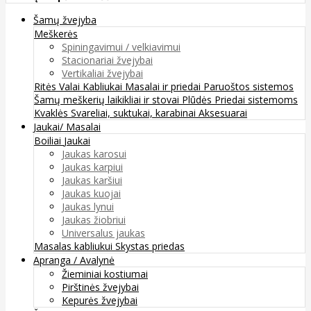
Šamų žvejyba
Meškerės
Spiningavimui / velkiavimui
Stacionariai žvejybai
Vertikaliai žvejybai
Ritės
Valai
Kabliukai
Masalai ir priedai
Paruoštos sistemos
Šamų meškerių laikikliai ir stovai
Plūdės
Priedai sistemoms
Kvaklės
Svareliai, suktukai, karabinai
Aksesuarai
Jaukai/ Masalai
Boiliai
Jaukai
Jaukas karosui
Jaukas karpiui
Jaukas karšiui
Jaukas kuojai
Jaukas lynui
Jaukas žiobriui
Universalus jaukas
Masalas kabliukui
Skystas priedas
Apranga / Avalynė
Žieminiai kostiumai
Pirštinės žvejybai
Kepurės žvejybai