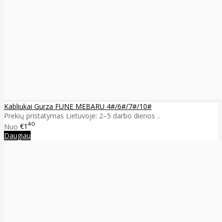
Kabliukai Gurza FUNE MEBARU 4#/6#/7#/10#
Prekių pristatymas Lietuvoje: 2–5 darbo dienos ..
40
Nuo
€1
Daugiau