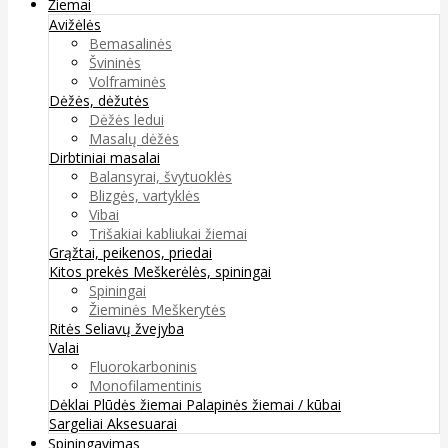
Žiemai
Avižėlės
Bemasalinės
Švininės
Volframinės
Dėžės, dėžutės
Dėžės ledui
Masalų dėžės
Dirbtiniai masalai
Balansyrai, švytuoklės
Blizgės, vartyklės
Vibai
Trišakiai kabliukai žiemai
Grąžtai, peikenos, priedai
Kitos prekės
Meškerėlės, spiningai
Spiningai
Žieminės Meškerytės
Ritės
Seliavų žvejyba
Valai
Fluorokarboninis
Monofilamentinis
Dėklai
Plūdės žiemai
Palapinės žiemai / kūbai
Sargeliai
Aksesuarai
Spiningavimas