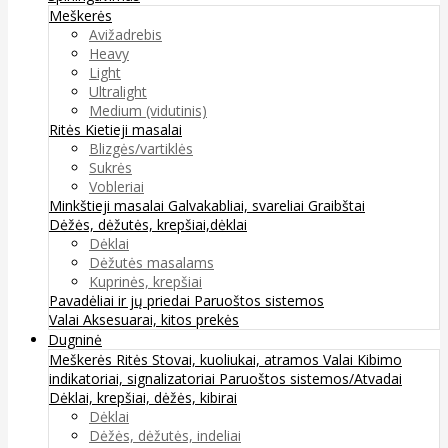
Meškerės
Avižadrebis
Heavy
Light
Ultralight
Medium (vidutinis)
Ritės
Kietieji masalai
Blizgės/vartiklės
Sukrės
Vobleriai
Minkštieji masalai
Galvakabliai, svareliai
Graibštai
Dėžės, dėžutės, krepšiai,dėklai
Dėklai
Dėžutės masalams
Kuprinės, krepšiai
Pavadėliai ir jų priedai
Paruoštos sistemos
Valai
Aksesuarai, kitos prekės
Dugninė
Meškerės
Ritės
Stovai, kuoliukai, atramos
Valai
Kibimo
indikatoriai, signalizatoriai
Paruoštos sistemos/Atvadai
Dėklai, krepšiai, dėžės, kibirai
Dėklai
Dėžės, dėžutės, indeliai