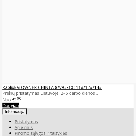
Kabliukai OWNER CHINTA 8#/9#/10#11#/12#/14#
Prekių pristatymas Lietuvoje: 2–5 darbo dienos ..
90
Nuo
€1
Daugiau
Informacija
Pristatymas
Apie mus
Pirkimo sąlygos ir taisyklės