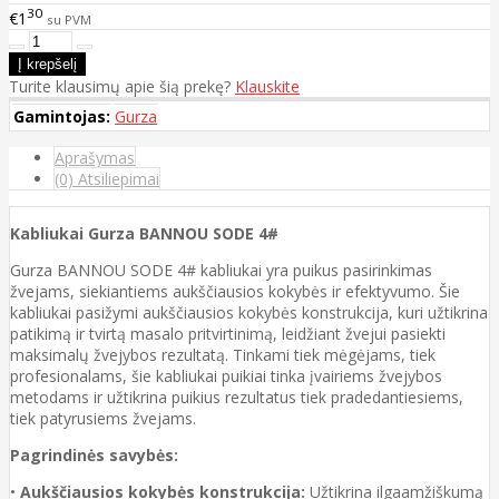
30
€1
su PVM
Turite klausimų apie šią prekę?
Klauskite
Gamintojas:
Gurza
Aprašymas
(0) Atsiliepimai
Kabliukai Gurza BANNOU SODE 4#
Gurza BANNOU SODE 4# kabliukai yra puikus pasirinkimas
žvejams, siekiantiems aukščiausios kokybės ir efektyvumo. Šie
kabliukai pasižymi aukščiausios kokybės konstrukcija, kuri užtikrina
patikimą ir tvirtą masalo pritvirtinimą, leidžiant žvejui pasiekti
maksimalų žvejybos rezultatą. Tinkami tiek mėgėjams, tiek
profesionalams, šie kabliukai puikiai tinka įvairiems žvejybos
metodams ir užtikrina puikius rezultatus tiek pradedantiesiems,
tiek patyrusiems žvejams.
Pagrindinės savybės:
•
Aukščiausios kokybės konstrukcija:
Užtikrina ilgaamžiškumą