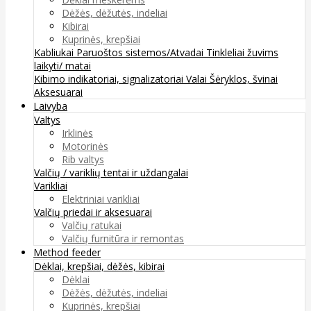
Dėžės, dėžutės, indeliai
Kibirai
Kuprinės, krepšiai
Kabliukai
Paruoštos sistemos/Atvadai
Tinkleliai žuvims
laikyti/ matai
Kibimo indikatoriai, signalizatoriai
Valai
Šėryklos, švinai
Aksesuarai
Laivyba
Valtys
Irklinės
Motorinės
Rib valtys
Valčių / variklių tentai ir uždangalai
Varikliai
Elektriniai varikliai
Valčių priedai ir aksesuarai
Valčių ratukai
Valčių furnitūra ir remontas
Method feeder
Dėklai, krepšiai, dėžės, kibirai
Dėklai
Dėžės, dėžutės, indeliai
Kuprinės, krepšiai