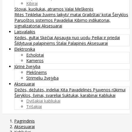
Kibirai
Stovai, kuoliukai, atramos
Valai
Meškerės
Ritės
Tinkleliai žuvims laikyti/ matai
Graibštai/ kotai
Šėryklos
Paruoštos sistemos
Pavadėliai
Kibimo indikatoriai,
signalizatoriai
Aksesuarai
Laisvalaikis
Kėdės, gultai
Skėčiai
Apsauga nuo uodų
Peiliai ir priedai
Šildytuvai palapinėms
Stalai
Palapinės
Aksesuarai
Elektronika
Echolotai
Kameros
Jūrinė žvejyba
Plekšnėms
Strimelių žvejyba
Aksesuarai
Dėžės, dėžutės, indeliai
Kita
Pavadėlinės
Pjuvenos rūkimui
Šėryklos, švinai, svareliai
Suktukai, karabinai
Kabliukai
Dvišakiai kabliukai
Trišakiai
Pagrindinis
Aksesuarai