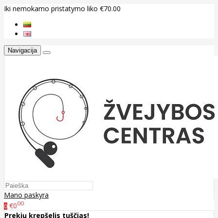
Iki nemokamo pristatymo liko €70.00
Navigacija
Mano paskyra
00
€0
0
Prekių krepšelis tuščias!