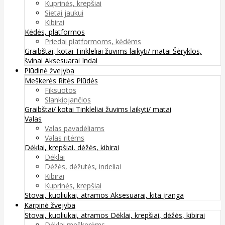
Kuprinės, krepšiai
Sietai jaukui
Kibirai
Kėdės, platformos
Priedai platformoms, kėdėms
Graibštai, kotai
Tinkleliai žuvims laikyti/ matai
Šėryklos,
švinai
Aksesuarai
Indai
Plūdinė žvejyba
Meškerės
Ritės
Plūdės
Fiksuotos
Slankiojančios
Graibštai/ kotai
Tinkleliai žuvims laikyti/ matai
Valas
Valas pavadėliams
Valas ritėms
Dėklai, krepšiai, dėžės, kibirai
Dėklai
Dėžės, dėžutės, indeliai
Kibirai
Kuprinės, krepšiai
Stovai, kuoliukai, atramos
Aksesuarai, kita įranga
Karpinė žvejyba
Stovai, kuoliukai, atramos
Dėklai, krepšiai, dėžės, kibirai
Dėklai meškerėms