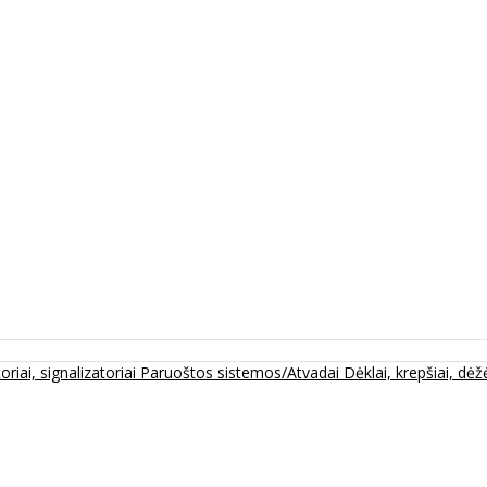
oriai, signalizatoriai
Paruoštos sistemos/Atvadai
Dėklai, krepšiai, dėžė