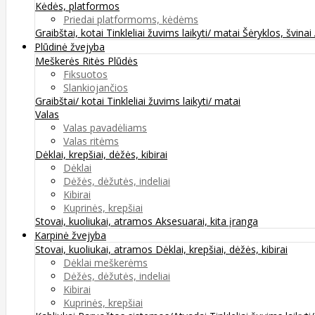
Kėdės, platformos
Priedai platformoms, kėdėms
Graibštai, kotai
Tinkleliai žuvims laikyti/ matai
Šėryklos, švinai
Plūdinė žvejyba
Meškerės
Ritės
Plūdės
Fiksuotos
Slankiojančios
Graibštai/ kotai
Tinkleliai žuvims laikyti/ matai
Valas
Valas pavadėliams
Valas ritėms
Dėklai, krepšiai, dėžės, kibirai
Dėklai
Dėžės, dėžutės, indeliai
Kibirai
Kuprinės, krepšiai
Stovai, kuoliukai, atramos
Aksesuarai, kita įranga
Karpinė žvejyba
Stovai, kuoliukai, atramos
Dėklai, krepšiai, dėžės, kibirai
Dėklai meškerėms
Dėžės, dėžutės, indeliai
Kibirai
Kuprinės, krepšiai