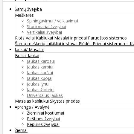
Šamų žvejyba
Meškerės
Spiningavimui / velkiavimui
Stacionariai žvejybai
Vertikaliai žvejybai
Ritės
Valai
Kabliukai
Masalai ir priedai
Paruoštos sistemos
Šamų meškerių laikikliai ir stovai
Plūdės
Priedai sistemoms
K
Jaukai/ Masalai
Boiliai
Jaukai
Jaukas karosui
Jaukas karpiui
Jaukas karšiui
Jaukas kuojai
Jaukas lynui
Jaukas žiobriui
Universalus jaukas
Masalas kabliukui
Skystas priedas
Apranga / Avalynė
Žieminiai kostiumai
Pirštinės žvejybai
Kepurės žvejybai
Žiemai