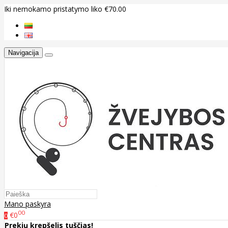
Iki nemokamo pristatymo liko €70.00
Navigacija
Mano paskyra
00
€0
0
Prekių krepšelis tuščias!