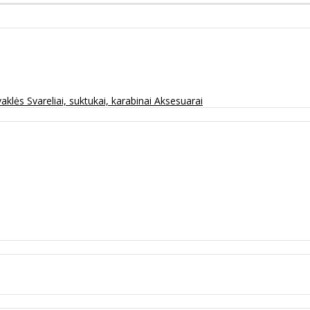
vaklės
Svareliai, suktukai, karabinai
Aksesuarai