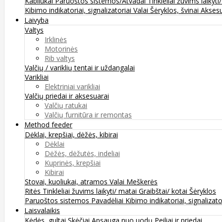
Kabliukai
Paruoštos sistemos/Atvadai
Tinkleliai žuvims laikyti
Kibimo indikatoriai, signalizatoriai
Valai
Šėryklos, švinai
Aksesu
Laivyba
Valtys
Irklinės
Motorinės
Rib valtys
Valčių / variklių tentai ir uždangalai
Varikliai
Elektriniai varikliai
Valčių priedai ir aksesuarai
Valčių ratukai
Valčių furnitūra ir remontas
Method feeder
Dėklai, krepšiai, dėžės, kibirai
Dėklai
Dėžės, dėžutės, indeliai
Kuprinės, krepšiai
Kibirai
Stovai, kuoliukai, atramos
Valai
Meškerės
Ritės
Tinkleliai žuvims laikyti/ matai
Graibštai/ kotai
Šėryklos
Paruoštos sistemos
Pavadėliai
Kibimo indikatoriai, signalizato
Laisvalaikis
Kėdės, gultai
Skėčiai
Apsauga nuo uodų
Peiliai ir priedai