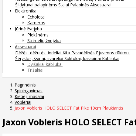
Šildytuvai palapinėms
Stalai
Palapinės
Aksesuarai
Elektronika
Echolotai
Kameros
Jūrinė žvejyba
Plekšnėms
Strimelių žvejyba
Aksesuarai
Dėžės, dėžutės, indeliai
Kita
Pavadėlinės
Pjuvenos rūkimui
Šėryklos, švinai, svareliai
Suktukai, karabinai
Kabliukai
Dvišakiai kabliukai
Trišakiai
Pagrindinis
Spiningavimas
Kietieji masalai
Vobleriai
Jaxon Vobleris HOLO SELECT Fat Pike 10cm Plaukiantis
Jaxon Vobleris HOLO SELECT Fat