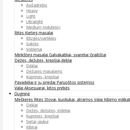
Avižadrebis
Heavy
Light
Ultralight
Medium (vidutinis)
Ritės
Kietieji masalai
Blizgės/vartiklės
Sukrės
Vobleriai
Minkštieji masalai
Galvakabliai, svareliai
Graibštai
Dėžės, dėžutės, krepšiai,dėklai
Dėklai
Dėžutės masalams
Kuprinės, krepšiai
Pavadėliai ir jų priedai
Paruoštos sistemos
Valai
Aksesuarai, kitos prekės
Dugninė
Meškerės
Ritės
Stovai, kuoliukai, atramos
Valai
Kibimo indikat
Dėklai
Dėžės, dėžutės, indeliai
Kuprinės, krepšiai
Sietai jaukui
Kibirai