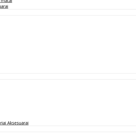
/ matai
arai
riai
Aksesuarai