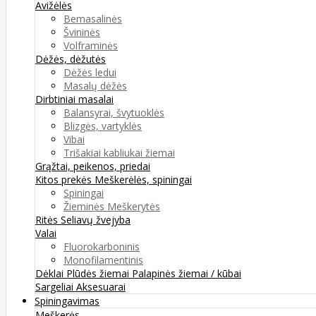
Avižėlės
Bemasalinės
Švininės
Volframinės
Dėžės, dėžutės
Dėžės ledui
Masalų dėžės
Dirbtiniai masalai
Balansyrai, švytuoklės
Blizgės, vartyklės
Vibai
Trišakiai kabliukai žiemai
Grąžtai, peikenos, priedai
Kitos prekės
Meškerėlės, spiningai
Spiningai
Žieminės Meškerytės
Ritės
Seliavų žvejyba
Valai
Fluorokarboninis
Monofilamentinis
Dėklai
Plūdės žiemai
Palapinės žiemai / kūbai
Sargeliai
Aksesuarai
Spiningavimas
Meškerės