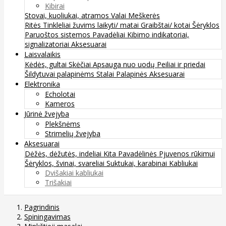
Kibirai
Stovai, kuoliukai, atramos
Valai
Meškerės
Ritės
Tinkleliai žuvims laikyti/ matai
Graibštai/ kotai
Šėryklos
Paruoštos sistemos
Pavadėliai
Kibimo indikatoriai,
signalizatoriai
Aksesuarai
Laisvalaikis
Kėdės, gultai
Skėčiai
Apsauga nuo uodų
Peiliai ir priedai
Šildytuvai palapinėms
Stalai
Palapinės
Aksesuarai
Elektronika
Echolotai
Kameros
Jūrinė žvejyba
Plekšnėms
Strimelių žvejyba
Aksesuarai
Dėžės, dėžutės, indeliai
Kita
Pavadėlinės
Pjuvenos rūkimui
Šėryklos, švinai, svareliai
Suktukai, karabinai
Kabliukai
Dvišakiai kabliukai
Trišakiai
Pagrindinis
Spiningavimas