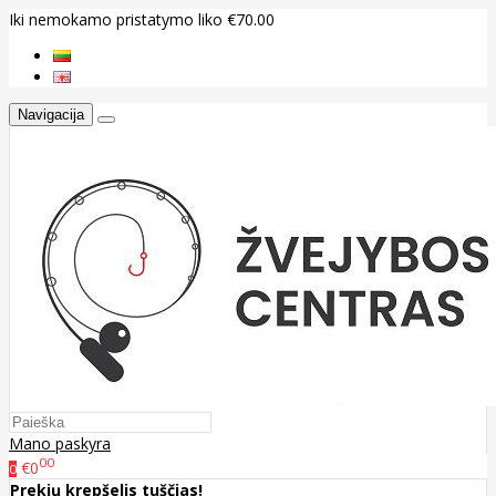
Iki nemokamo pristatymo liko €70.00
Navigacija
Mano paskyra
00
€0
0
Prekių krepšelis tuščias!