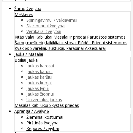
Šamų žvejyba
Meškerės
Spiningavimui / velkiavimui
Stacionariai žvejybai
Vertikaliai žvejybai
Ritės
Valai
Kabliukai
Masalai ir priedai
Paruoštos sistemos
Šamų meškerių laikikliai ir stovai
Plūdės
Priedai sistemoms
Kvaklės
Svareliai, suktukai, karabinai
Aksesuarai
Jaukai/ Masalai
Boiliai
Jaukai
Jaukas karosui
Jaukas karpiui
Jaukas karšiui
Jaukas kuojai
Jaukas lynui
Jaukas žiobriui
Universalus jaukas
Masalas kabliukui
Skystas priedas
Apranga / Avalynė
Žieminiai kostiumai
Pirštinės žvejybai
Kepurės žvejybai