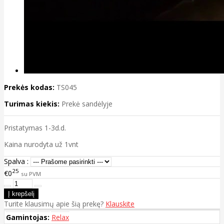
Prekės kodas:
TS045
Turimas kiekis:
Prekė sandėlyje
Pristatymas 1-3d.d.
Kaina nurodyta už 1vnt
Spalva :
25
€0
su PVM
Turite klausimų apie šią prekę?
Klauskite
Gamintojas:
Relax