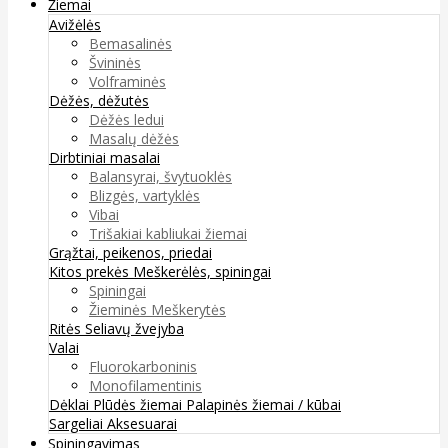
Žiemai
Avižėlės
Bemasalinės
Švininės
Volframinės
Dėžės, dėžutės
Dėžės ledui
Masalų dėžės
Dirbtiniai masalai
Balansyrai, švytuoklės
Blizgės, vartyklės
Vibai
Trišakiai kabliukai žiemai
Grąžtai, peikenos, priedai
Kitos prekės
Meškerėlės, spiningai
Spiningai
Žieminės Meškerytės
Ritės
Seliavų žvejyba
Valai
Fluorokarboninis
Monofilamentinis
Dėklai
Plūdės žiemai
Palapinės žiemai / kūbai
Sargeliai
Aksesuarai
Spiningavimas