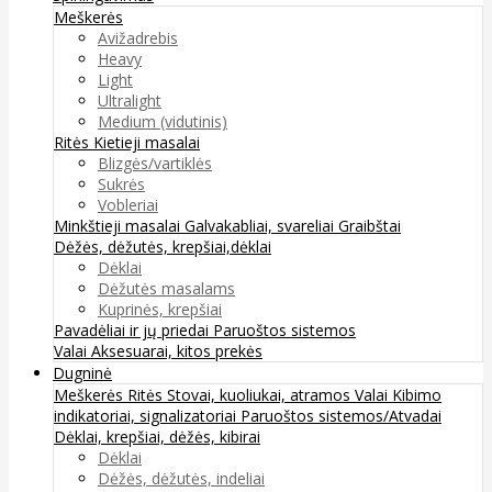
Meškerės
Avižadrebis
Heavy
Light
Ultralight
Medium (vidutinis)
Ritės
Kietieji masalai
Blizgės/vartiklės
Sukrės
Vobleriai
Minkštieji masalai
Galvakabliai, svareliai
Graibštai
Dėžės, dėžutės, krepšiai,dėklai
Dėklai
Dėžutės masalams
Kuprinės, krepšiai
Pavadėliai ir jų priedai
Paruoštos sistemos
Valai
Aksesuarai, kitos prekės
Dugninė
Meškerės
Ritės
Stovai, kuoliukai, atramos
Valai
Kibimo
indikatoriai, signalizatoriai
Paruoštos sistemos/Atvadai
Dėklai, krepšiai, dėžės, kibirai
Dėklai
Dėžės, dėžutės, indeliai