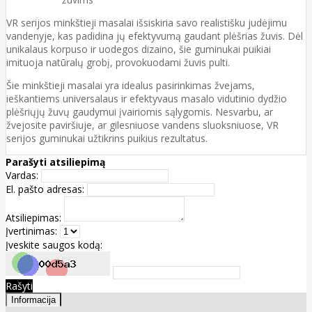
VR serijos minkštieji masalai išsiskiria savo realistišku judėjimu
vandenyje, kas padidina jų efektyvumą gaudant plėšrias žuvis. Dėl
unikalaus korpuso ir uodegos dizaino, šie guminukai puikiai
imituoja natūralų grobį, provokuodami žuvis pulti.
Šie minkštieji masalai yra idealus pasirinkimas žvejams,
ieškantiems universalaus ir efektyvaus masalo vidutinio dydžio
plėšriųjų žuvų gaudymui įvairiomis sąlygomis. Nesvarbu, ar
žvejosite paviršiuje, ar gilesniuose vandens sluoksniuose, VR
serijos guminukai užtikrins puikius rezultatus.
Parašyti atsiliepimą
Vardas:
El. pašto adresas:
Atsiliepimas:
Įvertinimas:
Įveskite saugos kodą:
Rašyti
Informacija