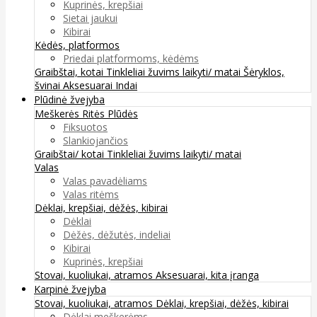
Kuprinės, krepšiai
Sietai jaukui
Kibirai
Kėdės, platformos
Priedai platformoms, kėdėms
Graibštai, kotai
Tinkleliai žuvims laikyti/ matai
Šėryklos,
švinai
Aksesuarai
Indai
Plūdinė žvejyba
Meškerės
Ritės
Plūdės
Fiksuotos
Slankiojančios
Graibštai/ kotai
Tinkleliai žuvims laikyti/ matai
Valas
Valas pavadėliams
Valas ritėms
Dėklai, krepšiai, dėžės, kibirai
Dėklai
Dėžės, dėžutės, indeliai
Kibirai
Kuprinės, krepšiai
Stovai, kuoliukai, atramos
Aksesuarai, kita įranga
Karpinė žvejyba
Stovai, kuoliukai, atramos
Dėklai, krepšiai, dėžės, kibirai
Dėklai meškerėms