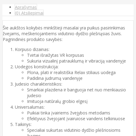
Aprašymas
(0) Atsiliepimai
Šie aukštos kokybės minkštieji masalai yra puikus pasirinkimas
žvejams, meškeriojantiems vidutinio dydžio plėšriąsias žuvis.
Pagrindinės produkto savybės:
Korpuso dizainas:
Tvirtai išraižytas VR korpusas
Sukuria vizualinį patrauklumą ir vibraciją vandenyje
Uodegos konstrukcija:
Plona, plati ir realistiška Relax stiliaus uodega
Padidina judrumą vandenyje
Judesio charakteristikos:
Smarkiai plazdena ir banguoja net nuo menkiausio
judesio
Imituoja natūralų grobio elgesį
Universalumas:
Puikiai tinka įvairiems žvejybos metodams
Efektyvus žvejojant įvairuiose vandens telkiniuose
Taikinys:
Specialiai sukurtas vidutinio dydžio plėšriosioms
žuvims