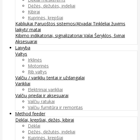
Dėžės, dėžutės, indeliai
Kibirai
Kuprinės, krepšiai
Kabliukai
Paruoštos sistemos/Atvadai
Tinkleliai žuvims
laikyti/ matai
Kibimo indikatoriai, signalizatoriai
Valai
Šėryklos, švinai
Aksesuarai
Laivyba
Valtys
Irklinės
Motorinės
Rib valtys
Valčių / variklių tentai ir uždangalai
Varikliai
Elektriniai varikliai
Valčių priedai ir aksesuarai
Valčių ratukai
Valčių furnitūra ir remontas
Method feeder
Dėklai, krepšiai, dėžės, kibirai
Dėklai
Dėžės, dėžutės, indeliai
Kuprinės, krepšiai