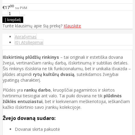
00
€17
su PVM
Turite klausimų apie šią prekę?
Klauskite
Aprašymas
(0) Atsiliepimai
Išskirtinių plūdžių rinkinys
– tai originali ir estetiška dovana
žvejui, vertinančiam rankų darbą, išskirtinumą ir subtilias detales.
Šis rinkinys išsiskiria ne tik funkcionalumu, bet ir unikalia išvaizda –
plūdės atspindi
rytų kultūrų dvasią
, suteikdamos žvejybai
ypatingą charakterį.
Plūdės yra
rankų darbo
, kruopščiai pagamintos ir skirtos
tvirtinimui tiesiogiai ant valo. Tai puiki dovana ne tik
plūdinės
žūklės entuziastui
, bet ir kiekvienam meškeriotojui, ieškančiam
kažko išskirtinio savo įrankių kolekcijoje.
Žvejo dovaną sudaro:
Dovanai skirta pakuotė