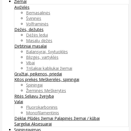
Žiemai
Avižėlės
Bemasalinės
Švininės
Volframinės
Dėžės, dėžutės
Dėžės ledui
Masalų dėžės
Dirbtiniai masalai
Balansyrai, švytuoklės
Blizgės, vartyklės
Vibai
Trišakiai kabliukai žiemai
Grąžtai, peikenos, priedai
Kitos prekės
Meškerėlės, spiningai
Spiningai
Žieminės Meškerytės
Ritės
Seliavų žvejyba
Valai
Fluorokarboninis
Monofilamentinis
Dėklai
Plūdės žiemai
Palapinės žiemai / kūbai
Sargeliai
Aksesuarai
Spiningavimas