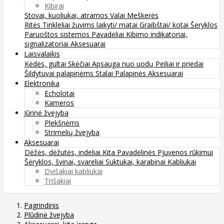
Kibirai
Stovai, kuoliukai, atramos
Valai
Meškerės
Ritės
Tinkleliai žuvims laikyti/ matai
Graibštai/ kotai
Šėryklos
Paruoštos sistemos
Pavadėliai
Kibimo indikatoriai,
signalizatoriai
Aksesuarai
Laisvalaikis
Kėdės, gultai
Skėčiai
Apsauga nuo uodų
Peiliai ir priedai
Šildytuvai palapinėms
Stalai
Palapinės
Aksesuarai
Elektronika
Echolotai
Kameros
Jūrinė žvejyba
Plekšnėms
Strimelių žvejyba
Aksesuarai
Dėžės, dėžutės, indeliai
Kita
Pavadėlinės
Pjuvenos rūkimui
Šėryklos, švinai, svareliai
Suktukai, karabinai
Kabliukai
Dvišakiai kabliukai
Trišakiai
Pagrindinis
Plūdinė žvejyba