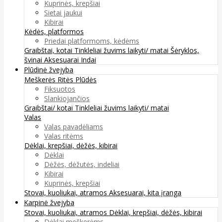
Kuprinės, krepšiai
Sietai jaukui
Kibirai
Kėdės, platformos
Priedai platformoms, kėdėms
Graibštai, kotai
Tinkleliai žuvims laikyti/ matai
Šėryklos,
švinai
Aksesuarai
Indai
Plūdinė žvejyba
Meškerės
Ritės
Plūdės
Fiksuotos
Slankiojančios
Graibštai/ kotai
Tinkleliai žuvims laikyti/ matai
Valas
Valas pavadėliams
Valas ritėms
Dėklai, krepšiai, dėžės, kibirai
Dėklai
Dėžės, dėžutės, indeliai
Kibirai
Kuprinės, krepšiai
Stovai, kuoliukai, atramos
Aksesuarai, kita įranga
Karpinė žvejyba
Stovai, kuoliukai, atramos
Dėklai, krepšiai, dėžės, kibirai
Dėklai meškerėms