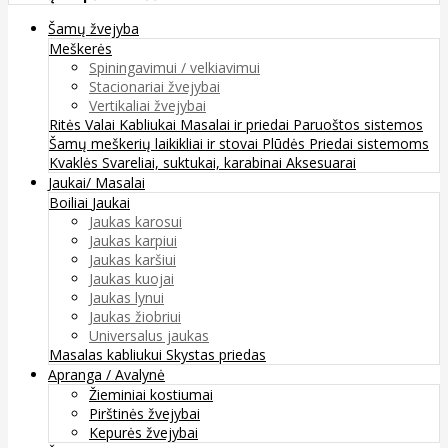
Šamų žvejyba
Meškerės
Spiningavimui / velkiavimui
Stacionariai žvejybai
Vertikaliai žvejybai
Ritės
Valai
Kabliukai
Masalai ir priedai
Paruoštos sistemos
Šamų meškerių laikikliai ir stovai
Plūdės
Priedai sistemoms
Kvaklės
Svareliai, suktukai, karabinai
Aksesuarai
Jaukai/ Masalai
Boiliai
Jaukai
Jaukas karosui
Jaukas karpiui
Jaukas karšiui
Jaukas kuojai
Jaukas lynui
Jaukas žiobriui
Universalus jaukas
Masalas kabliukui
Skystas priedas
Apranga / Avalynė
Žieminiai kostiumai
Pirštinės žvejybai
Kepurės žvejybai