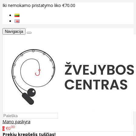
Iki nemokamo pristatymo liko €70.00
Navigacija
Mano paskyra
00
€0
0
Prekių krepšelis tuščias!