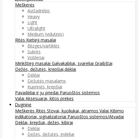
Meškerės
Avižadrebis
Heavy
Light
Ultralight
Medium (vidutinis)
Ritės
Kietieji masalai
Blizgės/vartiklės
Sukrės
Vobleriai
Minkštieji masalai
Galvakabliai, svareliai
Graibštai
Dėžės, dėžutės, krepšiai,dėklai
Dėklai
Dėžutės masalams
Kuprinės, krepšiai
Pavadėliai ir jų priedai
Paruoštos sistemos
Valai
Aksesuarai, kitos prekės
Dugninė
Meškerės
Ritės
Stovai, kuoliukai, atramos
Valai
Kibimo
indikatoriai, signalizatoriai
Paruoštos sistemos/Atvadai
Dėklai, krepšiai, dėžės, kibirai
Dėklai
Dėžės, dėžutės, indeliai