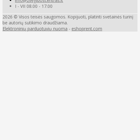
info@zvejyboscentras.lt
I - VII 08.00 - 17.00
2026 © Visos teisės saugomos. Kopijuoti, platinti svetainės turinį
be autorių sutikimo draudžiama.
Elektroninių parduotuvių nuoma
-
eshoprent.com