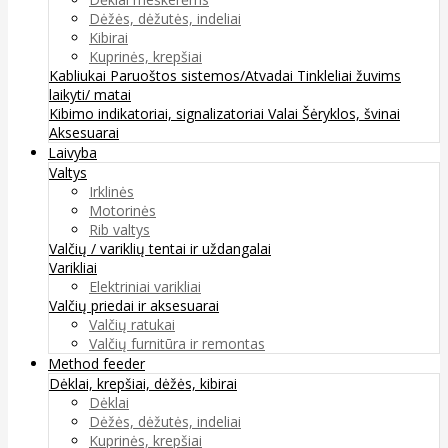
Dėžės, dėžutės, indeliai
Kibirai
Kuprinės, krepšiai
Kabliukai
Paruoštos sistemos/Atvadai
Tinkleliai žuvims
laikyti/ matai
Kibimo indikatoriai, signalizatoriai
Valai
Šėryklos, švinai
Aksesuarai
Laivyba
Valtys
Irklinės
Motorinės
Rib valtys
Valčių / variklių tentai ir uždangalai
Varikliai
Elektriniai varikliai
Valčių priedai ir aksesuarai
Valčių ratukai
Valčių furnitūra ir remontas
Method feeder
Dėklai, krepšiai, dėžės, kibirai
Dėklai
Dėžės, dėžutės, indeliai
Kuprinės, krepšiai