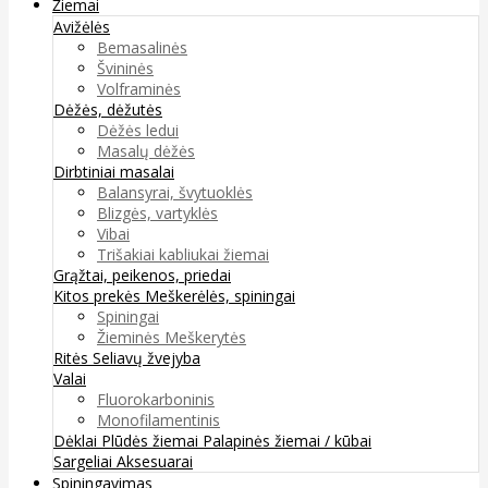
Žiemai
Avižėlės
Bemasalinės
Švininės
Volframinės
Dėžės, dėžutės
Dėžės ledui
Masalų dėžės
Dirbtiniai masalai
Balansyrai, švytuoklės
Blizgės, vartyklės
Vibai
Trišakiai kabliukai žiemai
Grąžtai, peikenos, priedai
Kitos prekės
Meškerėlės, spiningai
Spiningai
Žieminės Meškerytės
Ritės
Seliavų žvejyba
Valai
Fluorokarboninis
Monofilamentinis
Dėklai
Plūdės žiemai
Palapinės žiemai / kūbai
Sargeliai
Aksesuarai
Spiningavimas