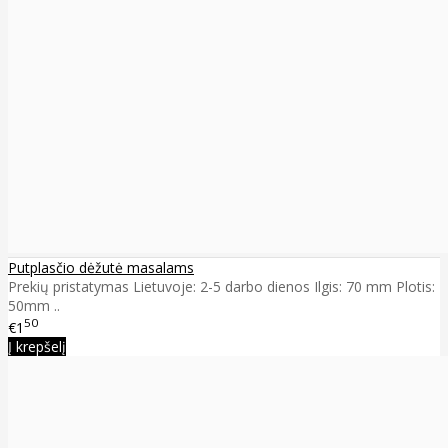
Putplasčio dėžutė masalams
Prekių pristatymas Lietuvoje: 2-5 darbo dienos Ilgis: 70 mm Plotis:
50mm ..
50
€1
Į krepšelį