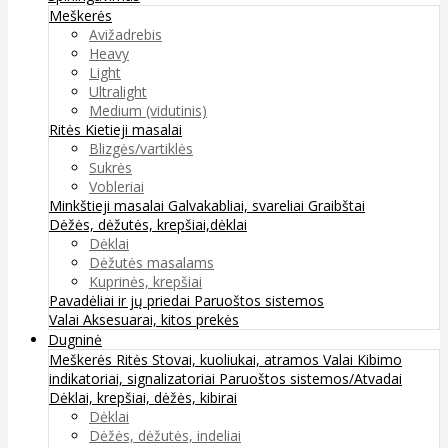
Meškerės
Avižadrebis
Heavy
Light
Ultralight
Medium (vidutinis)
Ritės
Kietieji masalai
Blizgės/vartiklės
Sukrės
Vobleriai
Minkštieji masalai
Galvakabliai, svareliai
Graibštai
Dėžės, dėžutės, krepšiai,dėklai
Dėklai
Dėžutės masalams
Kuprinės, krepšiai
Pavadėliai ir jų priedai
Paruoštos sistemos
Valai
Aksesuarai, kitos prekės
Dugninė
Meškerės
Ritės
Stovai, kuoliukai, atramos
Valai
Kibimo
indikatoriai, signalizatoriai
Paruoštos sistemos/Atvadai
Dėklai, krepšiai, dėžės, kibirai
Dėklai
Dėžės, dėžutės, indeliai