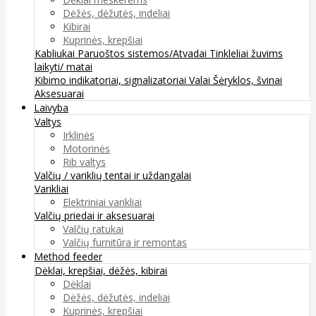
Dėžės, dėžutės, indeliai
Kibirai
Kuprinės, krepšiai
Kabliukai
Paruoštos sistemos/Atvadai
Tinkleliai žuvims
laikyti/ matai
Kibimo indikatoriai, signalizatoriai
Valai
Šėryklos, švinai
Aksesuarai
Laivyba
Valtys
Irklinės
Motorinės
Rib valtys
Valčių / variklių tentai ir uždangalai
Varikliai
Elektriniai varikliai
Valčių priedai ir aksesuarai
Valčių ratukai
Valčių furnitūra ir remontas
Method feeder
Dėklai, krepšiai, dėžės, kibirai
Dėklai
Dėžės, dėžutės, indeliai
Kuprinės, krepšiai