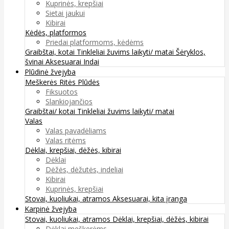
Kuprinės, krepšiai
Sietai jaukui
Kibirai
Kėdės, platformos
Priedai platformoms, kėdėms
Graibštai, kotai
Tinkleliai žuvims laikyti/ matai
Šėryklos,
švinai
Aksesuarai
Indai
Plūdinė žvejyba
Meškerės
Ritės
Plūdės
Fiksuotos
Slankiojančios
Graibštai/ kotai
Tinkleliai žuvims laikyti/ matai
Valas
Valas pavadėliams
Valas ritėms
Dėklai, krepšiai, dėžės, kibirai
Dėklai
Dėžės, dėžutės, indeliai
Kibirai
Kuprinės, krepšiai
Stovai, kuoliukai, atramos
Aksesuarai, kita įranga
Karpinė žvejyba
Stovai, kuoliukai, atramos
Dėklai, krepšiai, dėžės, kibirai
Dėklai meškerėms