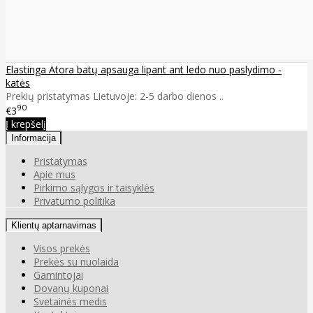
Elastinga Atora batų apsauga lipant ant ledo nuo paslydimo -
katės
Prekių pristatymas Lietuvoje: 2-5 darbo dienos ..
90
€3
Į krepšelį
Informacija
Pristatymas
Apie mus
Pirkimo sąlygos ir taisyklės
Privatumo politika
Klientų aptarnavimas
Visos prekės
Prekės su nuolaida
Gamintojai
Dovanų kuponai
Svetainės medis