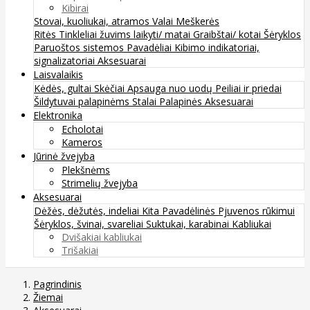
Kibirai
Stovai, kuoliukai, atramos
Valai
Meškerės
Ritės
Tinkleliai žuvims laikyti/ matai
Graibštai/ kotai
Šėryklos
Paruoštos sistemos
Pavadėliai
Kibimo indikatoriai,
signalizatoriai
Aksesuarai
Laisvalaikis
Kėdės, gultai
Skėčiai
Apsauga nuo uodų
Peiliai ir priedai
Šildytuvai palapinėms
Stalai
Palapinės
Aksesuarai
Elektronika
Echolotai
Kameros
Jūrinė žvejyba
Plekšnėms
Strimelių žvejyba
Aksesuarai
Dėžės, dėžutės, indeliai
Kita
Pavadėlinės
Pjuvenos rūkimui
Šėryklos, švinai, svareliai
Suktukai, karabinai
Kabliukai
Dvišakiai kabliukai
Trišakiai
Pagrindinis
Žiemai