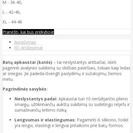
M - 36-40,
L - 42-46,
XL - 44-48
Pranešti, kai bus prekyboje
Aprašymas
(0) Atsiliepimai
Batų apkaustai (katės)
– tai neslystantys antbačiai, skirti
pagerinti avalynės sukibimą su slidžiais paviršiais, tokiais kaip ledas
ar sniegas. Jie padeda išvengti paslydimų ir sužalojimų žiemos
metu.
Pagrindinės savybės:
Neslystantys padai:
Apkaustai turi 10 nerūdijančio plieno
smaigų, užtikrinančių aukštą sukibimą su sudėtingu reljefu ir
sumažinančių kritimo riziką.
Lengvumas ir elastingumas:
Pagaminti iš silikono, todėl
yra lengvi, elastingi ir lengvai pritaikomi prie batų formos.