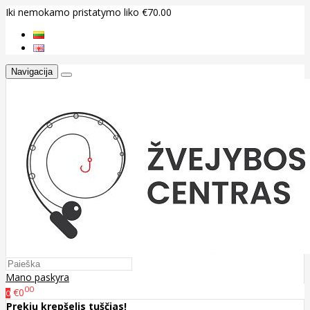
Iki nemokamo pristatymo liko €70.00
Navigacija
Mano paskyra
00
€0
0
Prekių krepšelis tuščias!