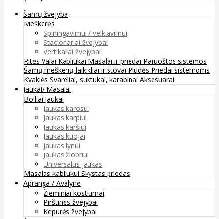
Šamų žvejyba
Meškerės
Spiningavimui / velkiavimui
Stacionariai žvejybai
Vertikaliai žvejybai
Ritės
Valai
Kabliukai
Masalai ir priedai
Paruoštos sistemos
Šamų meškerių laikikliai ir stovai
Plūdės
Priedai sistemoms
Kvaklės
Svareliai, suktukai, karabinai
Aksesuarai
Jaukai/ Masalai
Boiliai
Jaukai
Jaukas karosui
Jaukas karpiui
Jaukas karšiui
Jaukas kuojai
Jaukas lynui
Jaukas žiobriui
Universalus jaukas
Masalas kabliukui
Skystas priedas
Apranga / Avalynė
Žieminiai kostiumai
Pirštinės žvejybai
Kepurės žvejybai