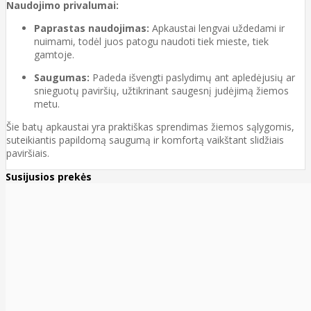
Naudojimo privalumai:
Paprastas naudojimas:
Apkaustai lengvai uždedami ir
nuimami, todėl juos patogu naudoti tiek mieste, tiek
gamtoje.
Saugumas:
Padeda išvengti paslydimų ant apledėjusių ar
snieguotų paviršių, užtikrinant saugesnį judėjimą žiemos
metu.
Šie batų apkaustai yra praktiškas sprendimas žiemos sąlygomis,
suteikiantis papildomą saugumą ir komfortą vaikštant slidžiais
paviršiais.
Susijusios prekės