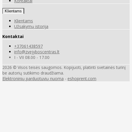
Kontaktai
Klientams
Klientams
Užsakymų istorija
Kontaktai
+37061438597
info@zvejyboscentras.lt
I - VII 08.00 - 17.00
2026 © Visos teisės saugomos. Kopijuoti, platinti svetainės turinį
be autorių sutikimo draudžiama.
Elektroninių parduotuvių nuoma
-
eshoprent.com