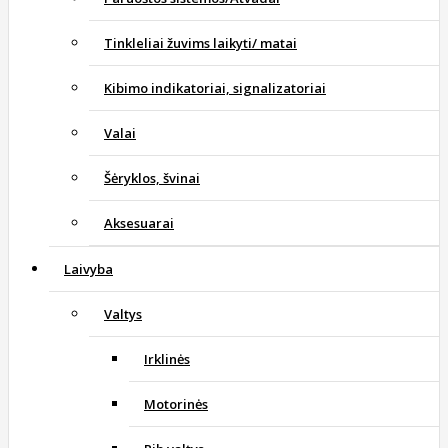
Tinkleliai žuvims laikyti/ matai
Kibimo indikatoriai, signalizatoriai
Valai
Šėryklos, švinai
Aksesuarai
Laivyba
Valtys
Irklinės
Motorinės