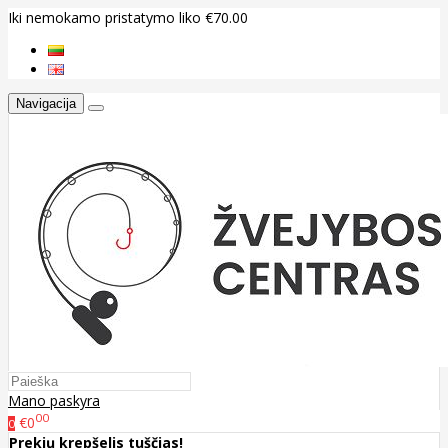
Iki nemokamo pristatymo liko €70.00
Navigacija
Mano paskyra
00
€0
0
Prekių krepšelis tuščias!