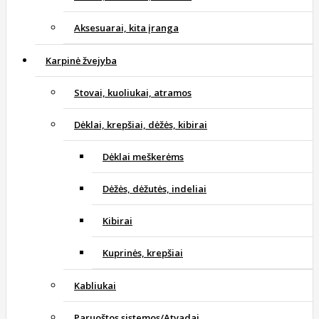
Aksesuarai, kita įranga
Karpinė žvejyba
Stovai, kuoliukai, atramos
Dėklai, krepšiai, dėžės, kibirai
Dėklai meškerėms
Dėžės, dėžutės, indeliai
Kibirai
Kuprinės, krepšiai
Kabliukai
Paruoštos sistemos/Atvadai