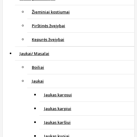
Žieminiai kostiumai
Pirštinės žvejybai
Kepurės žvejybai
Jaukai/ Masalai
Boiliai
Jaukai
Jaukas karosui
Jaukas karpiui
Jaukas karšiui
Jaukas kuojai