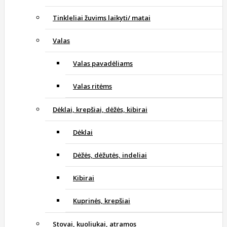
Tinkleliai žuvims laikyti/ matai
Valas
Valas pavadėliams
Valas ritėms
Dėklai, krepšiai, dėžės, kibirai
Dėklai
Dėžės, dėžutės, indeliai
Kibirai
Kuprinės, krepšiai
Stovai, kuoliukai, atramos