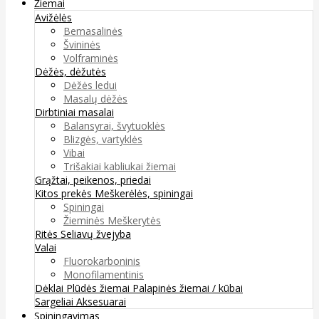
Žiemai
Avižėlės
Bemasalinės
Švininės
Volframinės
Dėžės, dėžutės
Dėžės ledui
Masalų dėžės
Dirbtiniai masalai
Balansyrai, švytuoklės
Blizgės, vartyklės
Vibai
Trišakiai kabliukai žiemai
Grąžtai, peikenos, priedai
Kitos prekės
Meškerėlės, spiningai
Spiningai
Žieminės Meškerytės
Ritės
Seliavų žvejyba
Valai
Fluorokarboninis
Monofilamentinis
Dėklai
Plūdės žiemai
Palapinės žiemai / kūbai
Sargeliai
Aksesuarai
Spiningavimas