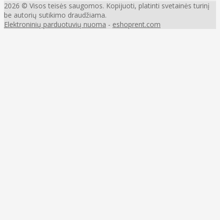
2026 © Visos teisės saugomos. Kopijuoti, platinti svetainės turinį
be autorių sutikimo draudžiama.
Elektroninių parduotuvių nuoma
-
eshoprent.com