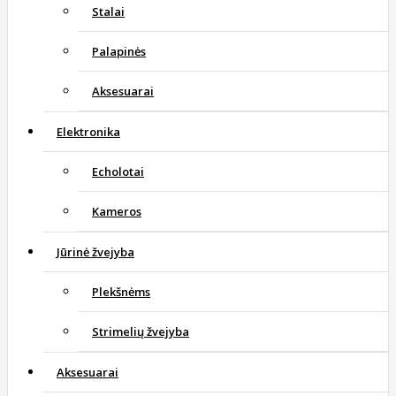
Stalai
Palapinės
Aksesuarai
Elektronika
Echolotai
Kameros
Jūrinė žvejyba
Plekšnėms
Strimelių žvejyba
Aksesuarai