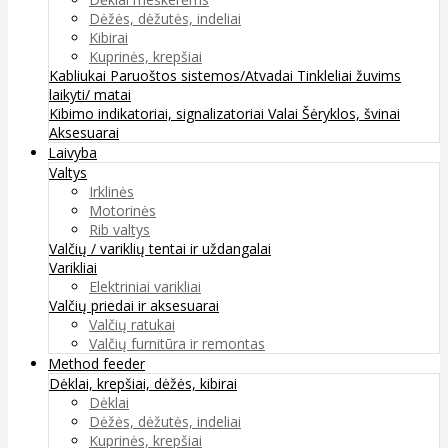
Dėžės, dėžutės, indeliai
Kibirai
Kuprinės, krepšiai
Kabliukai
Paruoštos sistemos/Atvadai
Tinkleliai žuvims
laikyti/ matai
Kibimo indikatoriai, signalizatoriai
Valai
Šėryklos, švinai
Aksesuarai
Laivyba
Valtys
Irklinės
Motorinės
Rib valtys
Valčių / variklių tentai ir uždangalai
Varikliai
Elektriniai varikliai
Valčių priedai ir aksesuarai
Valčių ratukai
Valčių furnitūra ir remontas
Method feeder
Dėklai, krepšiai, dėžės, kibirai
Dėklai
Dėžės, dėžutės, indeliai
Kuprinės, krepšiai