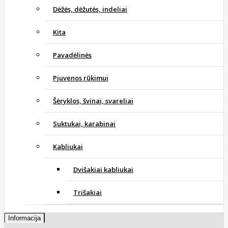
Dėžės, dėžutės, indeliai
Kita
Pavadėlinės
Pjuvenos rūkimui
Šėryklos, švinai, svareliai
Suktukai, karabinai
Kabliukai
Dvišakiai kabliukai
Trišakiai
Informacija