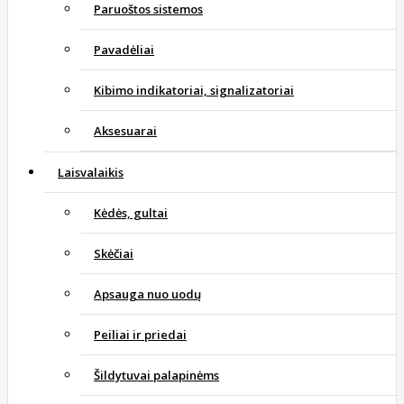
Paruoštos sistemos
Pavadėliai
Kibimo indikatoriai, signalizatoriai
Aksesuarai
Laisvalaikis
Kėdės, gultai
Skėčiai
Apsauga nuo uodų
Peiliai ir priedai
Šildytuvai palapinėms