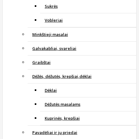
Sukrės
Vobleriai
Minkštieji masalai
Galvakabliai, svareliai
Graibštai
Dėžės, dėžutės, krepšiai,dėklai
Dėklai
Dėžutės masalams
Kuprinės, krepšiai
Pavadėliai ir jų priedai