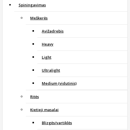
Spiningavimas
Meškerės
Avižadrebis
Heavy
Light
Ultralight
Medium (vidutinis)
Ritės
Kietieji masalai
Blizgės/vartiklės