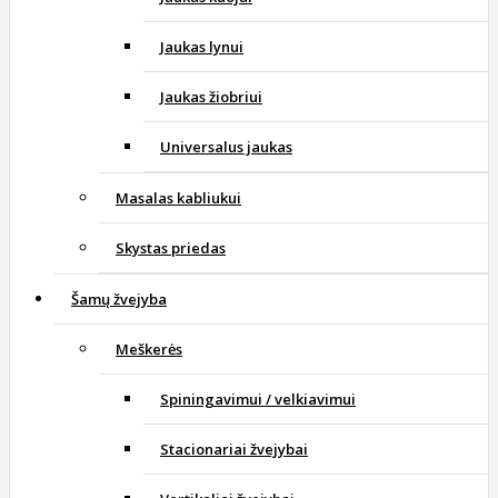
Jaukas lynui
Jaukas žiobriui
Universalus jaukas
Masalas kabliukui
Skystas priedas
Šamų žvejyba
Meškerės
Spiningavimui / velkiavimui
Stacionariai žvejybai