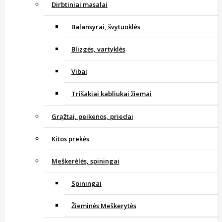
Dirbtiniai masalai
Balansyrai, švytuoklės
Blizgės, vartyklės
Vibai
Trišakiai kabliukai žiemai
Grąžtai, peikenos, priedai
Kitos prekės
Meškerėlės, spiningai
Spiningai
Žieminės Meškerytės