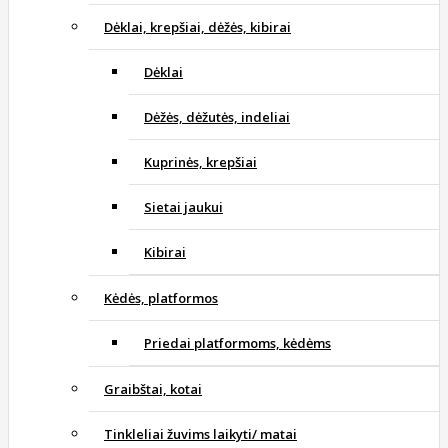
Dėklai, krepšiai, dėžės, kibirai
Dėklai
Dėžės, dėžutės, indeliai
Kuprinės, krepšiai
Sietai jaukui
Kibirai
Kėdės, platformos
Priedai platformoms, kėdėms
Graibštai, kotai
Tinkleliai žuvims laikyti/ matai