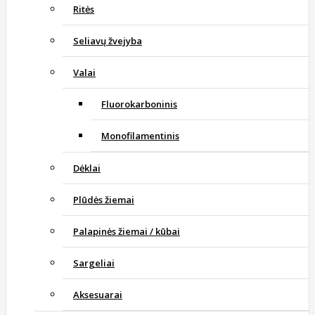
Ritės
Seliavų žvejyba
Valai
Fluorokarboninis
Monofilamentinis
Dėklai
Plūdės žiemai
Palapinės žiemai / kūbai
Sargeliai
Aksesuarai