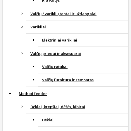
Rib valtys
Valčių / variklių tentai ir uždangalai
Varikliai
Elektriniai varikliai
Valčių priedai ir aksesuarai
Valčių ratukai
Valčių furnitūra ir remontas
Method feeder
Dėklai, krepšiai, dėžės, kibirai
Dėklai