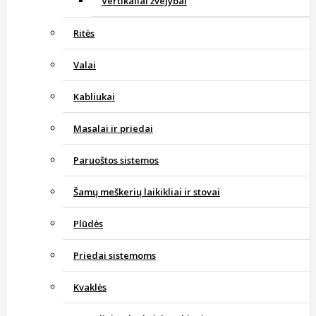
Vertikaliai žvejybai
Ritės
Valai
Kabliukai
Masalai ir priedai
Paruoštos sistemos
Šamų meškerių laikikliai ir stovai
Plūdės
Priedai sistemoms
Kvaklės