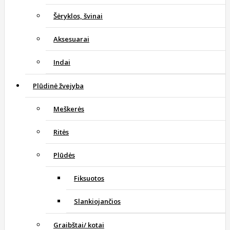
Šėryklos, švinai
Aksesuarai
Indai
Plūdinė žvejyba
Meškerės
Ritės
Plūdės
Fiksuotos
Slankiojančios
Graibštai/ kotai