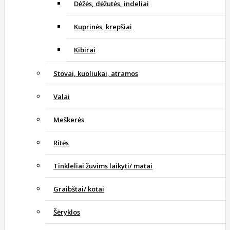
Dėžės, dėžutės, indeliai
Kuprinės, krepšiai
Kibirai
Stovai, kuoliukai, atramos
Valai
Meškerės
Ritės
Tinkleliai žuvims laikyti/ matai
Graibštai/ kotai
Šėryklos