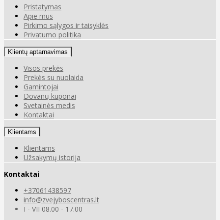
Pristatymas
Apie mus
Pirkimo sąlygos ir taisyklės
Privatumo politika
Klientų aptarnavimas
Visos prekės
Prekės su nuolaida
Gamintojai
Dovanų kuponai
Svetainės medis
Kontaktai
Klientams
Klientams
Užsakymų istorija
Kontaktai
+37061438597
info@zvejyboscentras.lt
I - VII 08.00 - 17.00