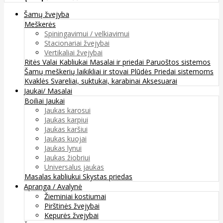
Šamų žvejyba
Meškerės
Spiningavimui / velkiavimui
Stacionariai žvejybai
Vertikaliai žvejybai
Ritės
Valai
Kabliukai
Masalai ir priedai
Paruoštos sistemos
Šamų meškerių laikikliai ir stovai
Plūdės
Priedai sistemoms
Kvaklės
Svareliai, suktukai, karabinai
Aksesuarai
Jaukai/ Masalai
Boiliai
Jaukai
Jaukas karosui
Jaukas karpiui
Jaukas karšiui
Jaukas kuojai
Jaukas lynui
Jaukas žiobriui
Universalus jaukas
Masalas kabliukui
Skystas priedas
Apranga / Avalynė
Žieminiai kostiumai
Pirštinės žvejybai
Kepurės žvejybai