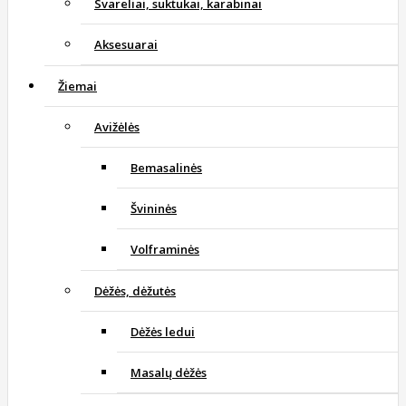
Svareliai, suktukai, karabinai
Aksesuarai
Žiemai
Avižėlės
Bemasalinės
Švininės
Volframinės
Dėžės, dėžutės
Dėžės ledui
Masalų dėžės