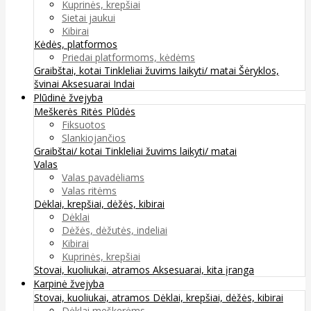
Kuprinės, krepšiai
Sietai jaukui
Kibirai
Kėdės, platformos
Priedai platformoms, kėdėms
Graibštai, kotai
Tinkleliai žuvims laikyti/ matai
Šėryklos,
švinai
Aksesuarai
Indai
Plūdinė žvejyba
Meškerės
Ritės
Plūdės
Fiksuotos
Slankiojančios
Graibštai/ kotai
Tinkleliai žuvims laikyti/ matai
Valas
Valas pavadėliams
Valas ritėms
Dėklai, krepšiai, dėžės, kibirai
Dėklai
Dėžės, dėžutės, indeliai
Kibirai
Kuprinės, krepšiai
Stovai, kuoliukai, atramos
Aksesuarai, kita įranga
Karpinė žvejyba
Stovai, kuoliukai, atramos
Dėklai, krepšiai, dėžės, kibirai
Dėklai meškerėms