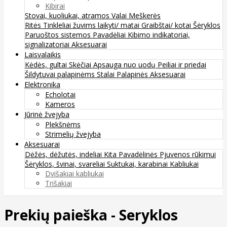
Kibirai
Stovai, kuoliukai, atramos
Valai
Meškerės
Ritės
Tinkleliai žuvims laikyti/ matai
Graibštai/ kotai
Šėryklos
Paruoštos sistemos
Pavadėliai
Kibimo indikatoriai,
signalizatoriai
Aksesuarai
Laisvalaikis
Kėdės, gultai
Skėčiai
Apsauga nuo uodų
Peiliai ir priedai
Šildytuvai palapinėms
Stalai
Palapinės
Aksesuarai
Elektronika
Echolotai
Kameros
Jūrinė žvejyba
Plekšnėms
Strimelių žvejyba
Aksesuarai
Dėžės, dėžutės, indeliai
Kita
Pavadėlinės
Pjuvenos rūkimui
Šėryklos, švinai, svareliai
Suktukai, karabinai
Kabliukai
Dvišakiai kabliukai
Trišakiai
Prekių paieška - Seryklos