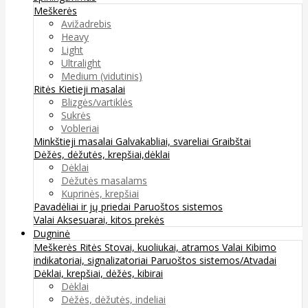
Meškerės
Avižadrebis
Heavy
Light
Ultralight
Medium (vidutinis)
Ritės
Kietieji masalai
Blizgės/vartiklės
Sukrės
Vobleriai
Minkštieji masalai
Galvakabliai, svareliai
Graibštai
Dėžės, dėžutės, krepšiai,dėklai
Dėklai
Dėžutės masalams
Kuprinės, krepšiai
Pavadėliai ir jų priedai
Paruoštos sistemos
Valai
Aksesuarai, kitos prekės
Dugninė
Meškerės
Ritės
Stovai, kuoliukai, atramos
Valai
Kibimo
indikatoriai, signalizatoriai
Paruoštos sistemos/Atvadai
Dėklai, krepšiai, dėžės, kibirai
Dėklai
Dėžės, dėžutės, indeliai